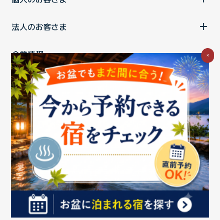
法人のお客さま
企業情報
×
ご利用中の方
お問い合わせ
消費税の表示
ウェブアクセシビリティの取り組み
個人情報保護ポリシー
プライバシーポータル
Cookieポリシー
特定商取引法に基づく表記
情報セキュリティ基本方針
商標について
BIGLOBEトップ
Copyright ©BIGLOBE Inc.
2026.
All rights reserved.