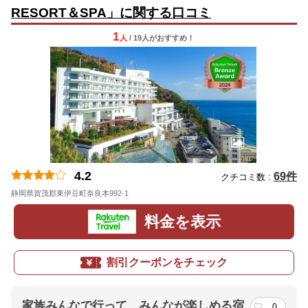
RESORT＆SPA」に関する口コミ
1
人
/ 19人
が
おすすめ！
4.2
69件
クチコミ数 :
静岡県賀茂郡東伊豆町奈良本992-1
料金を表示
割引クーポンをチェック
家族みんなで行って、みんなが楽しめる宿
0