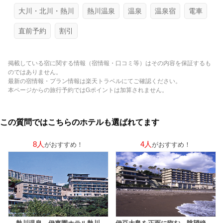
大川・北川・熱川
熱川温泉
温泉
温泉宿
電車
直前予約
割引
掲載している宿に関する情報（宿情報・口コミ等）はその内容を保証するも
のではありません。
最新の宿情報・プラン情報は楽天トラベルにてご確認ください。
本ページからの旅行予約ではGポイントは加算されません。
この質問ではこちらのホテルも選ばれてます
8人
4人
がおすすめ！
がおすすめ！