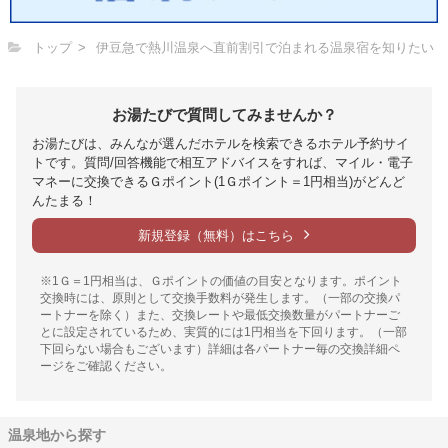
トップ
伊豆急で熱川温泉へ直前割引で泊まれる温泉宿を知りたい
お湯たびで質問してみませんか？
お湯たびは、みんなが選んだホテルを検索できるホテル予約サイ
トです。質問/回答機能で相互アドバイスをすれば、マイル・電子
マネーに交換できるＧポイント(1Ｇポイント＝1円相当)がどんど
んたまる！
新規登録（無料）はこちら
※1Ｇ＝1円相当は、Ｇポイントの価値の目安となります。ポイント
交換時には、原則として交換手数料が発生します。（一部の交換パ
ートナーを除く）また、交換レートや最低交換数量がパートナーご
とに設定されているため、実質的には1円相当を下回ります。（一部
下回らない場合もございます）詳細は各パートナー毎の交換詳細ペ
ージをご確認ください。
温泉地から探す