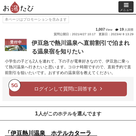
メニュー
本ページはプロモーションを含みます
1,007
19
View
人回答
質問公開日：2021/4/27 10:17
更新日：2023/4/ 8 13:29
伊豆急で熱川温泉へ直前割引で泊まれ
受付中
る温泉宿を知りたい
小学生の子ども2人を連れて、下の子が電車好きなので、伊豆急に乗っ
て熱川温泉へ行きたいと思います。コロナ時期ですので、直前予約で直
前割引を狙いたいです。おすすめの温泉宿を教えてください。
5G
ログインして質問に回答する
1
人がこのホテルを選んでます
「伊豆熱川温泉 ホテルカターラ