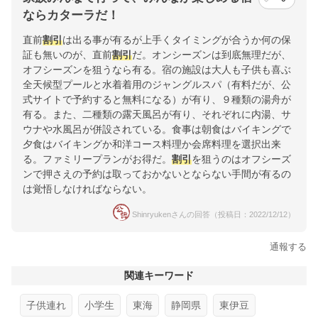
ならカターラだ！
直前
割引
は出る事が有るが上手くタイミングが合うか何の保
証も無いのが、直前
割引
だ。オンシーズンは到底無理だが、
オフシーズンを狙うなら有る。宿の施設は大人も子供も喜ぶ
全天候型プールと水着着用のジャングルスパ（有料だが、公
式サイトで予約すると無料になる）が有り、９種類の湯舟が
有る。また、二種類の露天風呂が有り、それぞれに内湯、サ
ウナや水風呂が併設されている。食事は朝食はバイキングで
夕食はバイキングか和洋コース料理か会席料理を選択出来
る。ファミリープランがお得だ。
割引
を狙うのはオフシーズ
ンで押さえの予約は取っておかないとならない手間が有るの
は覚悟しなければならない。
Shinryukenさんの回答（投稿日：2022/12/12）
通報する
関連キーワード
子供連れ
小学生
東海
静岡県
東伊豆