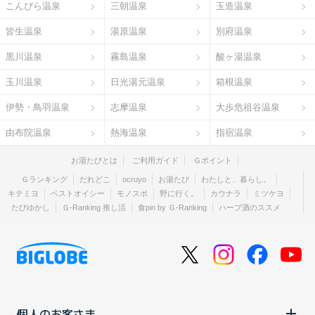
こんぴら温泉
三朝温泉
玉造温泉
皆生温泉
湯原温泉
別府温泉
黒川温泉
霧島温泉
酸ヶ湯温泉
玉川温泉
日光湯元温泉
箱根温泉
伊勢・鳥羽温泉
志摩温泉
大歩危祖谷温泉
由布院温泉
熱海温泉
指宿温泉
お湯たびとは
ご利用ガイド
Ｇポイント
Ｇランキング
だれどこ
ocruyo
お湯たび
わたしと、暮らし。
キテミヨ
ベストオイシー
モノスポ
野に行く。
カウナラ
ミツケヨ
たびゆかし
Ｇ-Ranking 推し活
食pin by Ｇ-Ranking
ハーブ酒のススメ
個人のお客さま