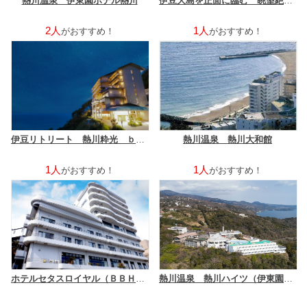
熱川温泉 伊東園ホテル熱川
伊豆大島を正面に臨む 眺望絶佳の宿 熱川館
2人
1人
がおすすめ！
がおすすめ！
伊豆リトリート 熱川粋光 ｂｙ温故知新（旧：熱川温泉粋光）
熱川温泉 熱川大和館
1人
1人
がおすすめ！
がおすすめ！
ホテルセタスロイヤル（ＢＢＨホテルグループ）
熱川温泉 熱川ハイツ（伊東園ホテルズ）