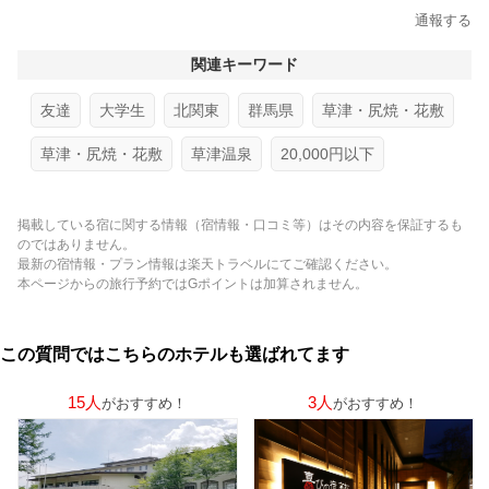
通報する
関連キーワード
友達
大学生
北関東
群馬県
草津・尻焼・花敷
草津・尻焼・花敷
草津温泉
20,000円以下
掲載している宿に関する情報（宿情報・口コミ等）はその内容を保証するも
のではありません。
最新の宿情報・プラン情報は楽天トラベルにてご確認ください。
本ページからの旅行予約ではGポイントは加算されません。
この質問ではこちらのホテルも選ばれてます
15人
3人
がおすすめ！
がおすすめ！