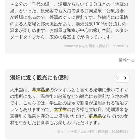
～２分の「千代の湯」、湯畑から歩いて５分ほどの「地蔵の
湯」といった、観光客でも入浴できる共同温泉（公衆浴場）
が近場にあるので、外湯めぐりに便利です。旅館内には風情
のある大浴場と露天風呂があり、湯畑源泉100%かけ流しの
温泉が楽しめます。お部屋は和室が中心の癒し空間。スタン
ダードタイプから、広めの客室までが揃っています。
nanochipさんの回答（投稿日：2020/9/ 8）
通報する
湯畑に近く観光にも便利
0
大東舘は、
草津温泉
のシンボルとも言える湯畑に歩いてすぐ
の場所にあり、温泉街の散策などの観光にも便利な立地の宿
です。こちらでは、学生証の提示で割引が適用される宿泊プ
ランもありますので、
大学生
のお客様も大歓迎。湯畑源泉を
直接引く温泉を存分にご堪能いただけ、
群馬県
ならではの食
材を生かしたお食事もお楽しみいただけます。
ほっこり法師さんの回答（投稿日：2020/8/26）