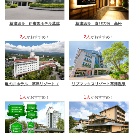
草津温泉 伊東園ホテル草津
草津温泉 喜びの宿 高松
2人
2人
がおすすめ！
がおすすめ！
亀の井ホテル 草津リゾート（旧：草津温泉ホテルリゾート）
リブマックスリゾート草津温泉
1人
1人
がおすすめ！
がおすすめ！