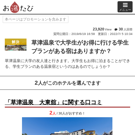
メニュー
本ページはプロモーションを含みます
23,920
30
View
人回答
質問公開日：2019/6/19 16:58
更新日：2022/7/ 5 10:34
草津温泉で大学生がお得に行ける学生
解決
プランがある宿はありますか？
草津温泉に大学の友人達と行きます。大学生もお得に泊まることができ
る、学生プランのある温泉宿というのはあるのでしょうか？
2
人がこのホテルを選んでます
「草津温泉 大東舘」に関する口コミ
2
人
/ 30人
が
おすすめ！