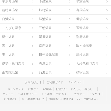
宇奈月温泉
下呂温泉
平湯温泉
新穂高温泉
城崎温泉
有馬温泉
白浜温泉
勝浦温泉
道後温泉
こんぴら温泉
三朝温泉
玉造温泉
皆生温泉
湯原温泉
別府温泉
黒川温泉
霧島温泉
酸ヶ湯温泉
玉川温泉
日光湯元温泉
箱根温泉
伊勢・鳥羽温泉
志摩温泉
大歩危祖谷温泉
由布院温泉
熱海温泉
指宿温泉
お湯たびとは
ご利用ガイド
Ｇポイント
Ｇランキング
だれどこ
ocruyo
お湯たび
わたしと、暮らし。
キテミヨ
ベストオイシー
モノスポ
野に行く。
カウナラ
ミツケヨ
たびゆかし
Ｇ-Ranking 推し活
食pin by Ｇ-Ranking
ハーブ酒のススメ