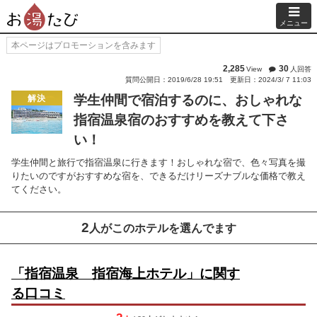
メニュー
本ページはプロモーションを含みます
2,285
30
View
人回答
質問公開日：2019/6/28 19:51
更新日：2024/3/ 7 11:03
学生仲間で宿泊するのに、おしゃれな
解決
指宿温泉宿のおすすめを教えて下さ
い！
学生仲間と旅行で指宿温泉に行きます！おしゃれな宿で、色々写真を撮
りたいのですがおすすめな宿を、できるだけリーズナブルな価格で教え
てください。
2
人がこのホテルを選んでます
「指宿温泉 指宿海上ホテル」に関す
る口コミ