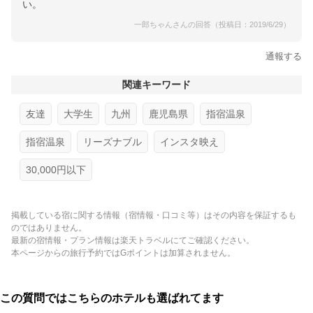
い。
一郎ちゃんさんの回答（投稿日：2019/6/29）
通報する
関連キーワード
友達
大学生
九州
鹿児島県
指宿温泉
指宿温泉
リーズナブル
インスタ映え
30,000円以下
掲載している宿に関する情報（宿情報・口コミ等）はその内容を保証するも
のではありません。
最新の宿情報・プラン情報は楽天トラベルにてご確認ください。
本ページからの旅行予約ではGポイントは加算されません。
この質問ではこちらのホテルも選ばれてます