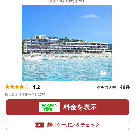
2
人
/ 30人
が
おすすめ！
4.2
46件
クチコミ数 :
鹿児島県指宿市十二町3750
料金を表示
割引クーポンをチェック