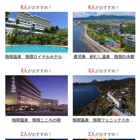
8人
8人
がおすすめ！
がおすすめ！
指宿温泉 指宿ロイヤルホテル 〜すべての女性へ美と健康を楽しむホテル〜
鹿児島 砂むし温泉 指宿白水館
3人
3人
がおすすめ！
がおすすめ！
指宿温泉 指宿こころの宿
指宿温泉 指宿フェニックスホテル
2人
2人
がおすすめ！
がおすすめ！