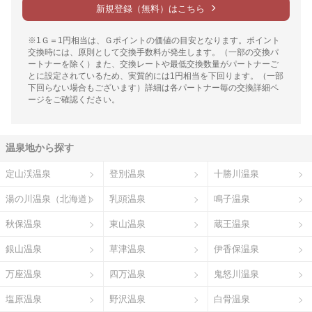
新規登録（無料）はこちら
※1Ｇ＝1円相当は、Ｇポイントの価値の目安となります。ポイント
交換時には、原則として交換手数料が発生します。（一部の交換パ
ートナーを除く）また、交換レートや最低交換数量がパートナーご
とに設定されているため、実質的には1円相当を下回ります。（一部
下回らない場合もございます）詳細は各パートナー毎の交換詳細ペ
ージをご確認ください。
温泉地から探す
定山渓温泉
登別温泉
十勝川温泉
湯の川温泉（北海道）
乳頭温泉
鳴子温泉
秋保温泉
東山温泉
蔵王温泉
銀山温泉
草津温泉
伊香保温泉
万座温泉
四万温泉
鬼怒川温泉
塩原温泉
野沢温泉
白骨温泉