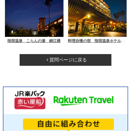
指宿温泉 こらんの湯 錦江楼
料理自慢の宿 指宿温泉ホテル翔月
質問ページに戻る