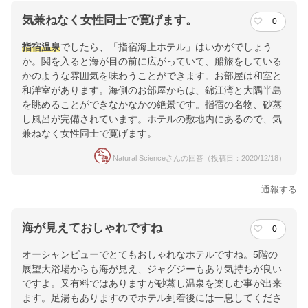
気兼ねなく女性同士で寛げます。
0
指宿温泉
でしたら、「指宿海上ホテル」はいかがでしょう
か。関を入ると海が目の前に広がっていて、船旅をしている
かのような雰囲気を味わうことができます。お部屋は和室と
和洋室があります。海側のお部屋からは、錦江湾と大隅半島
を眺めることができなかなかの絶景です。指宿の名物、砂蒸
し風呂が完備されています。ホテルの敷地内にあるので、気
兼ねなく女性同士で寛げます。
Natural Scienceさんの回答（投稿日：2020/12/18）
通報する
海が見えておしゃれですね
0
オーシャンビューでとてもおしゃれなホテルですね。5階の
展望大浴場からも海が見え、ジャグジーもあり気持ちが良い
ですよ。又有料ではありますが砂蒸し温泉を楽しむ事が出来
ます。足湯もありますのでホテル到着後には一息してくださ