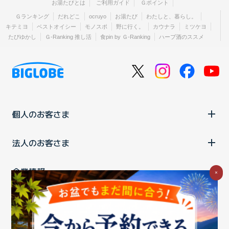
お湯たびとは
ご利用ガイド
Ｇポイント
Ｇランキング
だれどこ
ocruyo
お湯たび
わたしと、暮らし。
キテミヨ
ベストオイシー
モノスポ
野に行く。
カウナラ
ミツケヨ
たびゆかし
Ｇ-Ranking 推し活
食pin by Ｇ-Ranking
ハーブ酒のススメ
個人のお客さま
法人のお客さま
企業情報
×
ご利用中の方