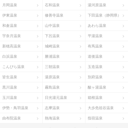
月岡温泉
石和温泉
湯河原温泉
伊東温泉
修善寺温泉
下田温泉（静岡県）
和倉温泉
山中温泉
あわら温泉
宇奈月温泉
下呂温泉
平湯温泉
新穂高温泉
城崎温泉
有馬温泉
白浜温泉
勝浦温泉
道後温泉
こんぴら温泉
三朝温泉
玉造温泉
皆生温泉
湯原温泉
別府温泉
黒川温泉
霧島温泉
酸ヶ湯温泉
玉川温泉
日光湯元温泉
箱根温泉
伊勢・鳥羽温泉
志摩温泉
大歩危祖谷温泉
由布院温泉
熱海温泉
指宿温泉