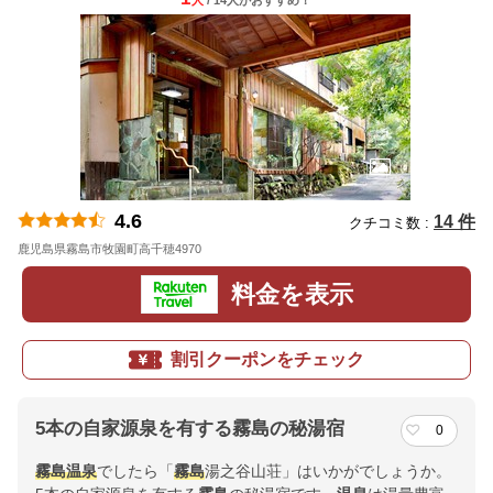
人
/ 14人
が
おすすめ！
4.6
14 件
クチコミ数 :
鹿児島県霧島市牧園町高千穂4970
地図
料金を表示
割引クーポンをチェック
5本の自家源泉を有する霧島の秘湯宿
0
霧島
温泉
でしたら「
霧島
湯之谷山荘」はいかがでしょうか。