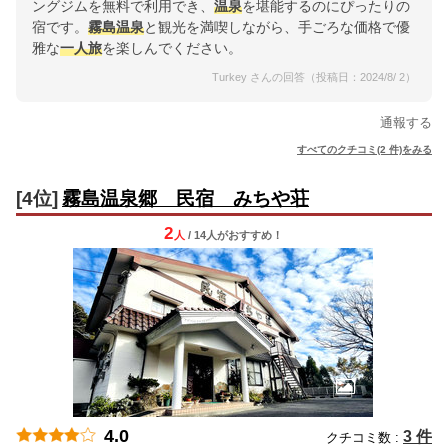
ングジムを無料で利用でき、
温泉
を堪能するのにぴったりの
宿です。
霧島
温泉
と観光を満喫しながら、手ごろな価格で優
雅な
一人旅
を楽しんでください。
Turkey さんの回答（投稿日：2024/8/ 2）
通報する
すべてのクチコミ(2 件)をみる
[4位]
霧島温泉郷 民宿 みちや荘
2
人
/ 14人
が
おすすめ！
4.0
3 件
クチコミ数 :