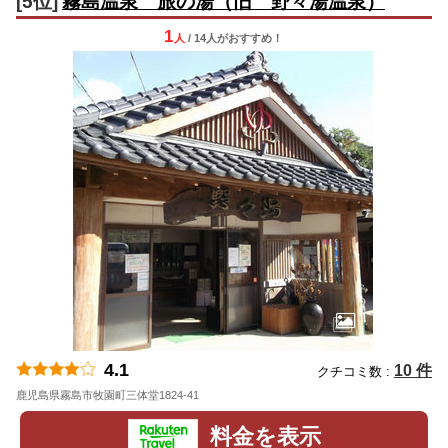
[5位]
霧島温泉 旅の湯（旧 野々湯温泉）
1
人
/ 14人
が
おすすめ！
4.1
10 件
クチコミ数 :
鹿児島県霧島市牧園町三体堂1824-41
地図
料金を表示