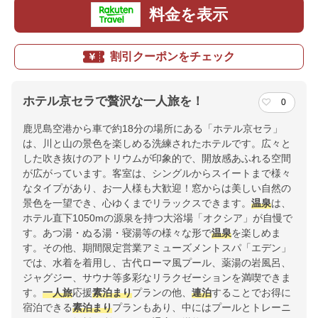
料金を表示
割引クーポンをチェック
ホテル京セラで贅沢な一人旅を！
0
鹿児島空港から車で約18分の場所にある「ホテル京セラ」
は、川と山の景色を楽しめる洗練されたホテルです。広々と
した吹き抜けのアトリウムが印象的で、開放感あふれる空間
が広がっています。客室は、シングルからスイートまで様々
なタイプがあり、お一人様も大歓迎！窓からは美しい自然の
景色を一望でき、心ゆくまでリラックスできます。
温泉
は、
ホテル直下1050mの源泉を持つ大浴場「オクシア」が自慢で
す。あつ湯・ぬる湯・寝湯等の様々な形で
温泉
を楽しめま
す。その他、期間限定営業アミューズメントスパ「エデン」
では、水着を着用し、古代ローマ風プール、薬湯の岩風呂、
ジャグジー、サウナ等多彩なリラクゼーションを満喫できま
す。
一人旅
応援
素泊まり
プランの他、
連泊
することでお得に
宿泊できる
素泊まり
プランもあり、中にはプールとトレーニ