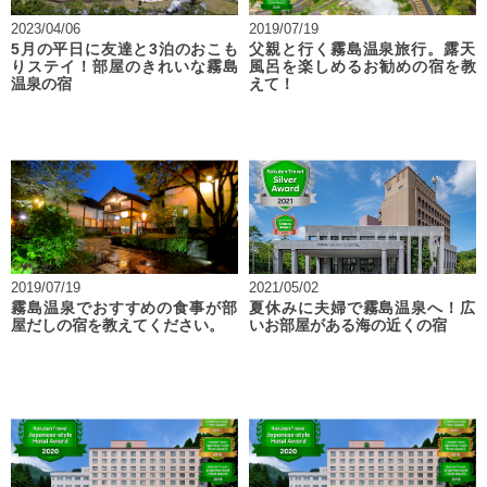
2023/04/06
2019/07/19
5月の平日に友達と3泊のおこも
父親と行く霧島温泉旅行。露天
りステイ！部屋のきれいな霧島
風呂を楽しめるお勧めの宿を教
温泉の宿
えて！
2019/07/19
2021/05/02
霧島温泉でおすすめの食事が部
夏休みに夫婦で霧島温泉へ！広
屋だしの宿を教えてください。
いお部屋がある海の近くの宿