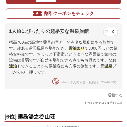
割引クーポンをチェック
1人旅にぴったりの超格安な温泉旅館
0
標高700mの高地で薬草の里として有名な場所にある旅館で
す。趣ある露天風呂を堪能でき、
素泊まり
で3000円ほどの超
格安料金です。ちょっと下宿宿というような雰囲気で館内の
設備は貧弱ですが自然も堪能できる点でもお奨めです。なお
連泊
もできることから湯治客にも穴場の旅館です。元
温泉
プ
ロからの一押しです。
hahata さんの回答（投稿日：2024/4/29）
通報する
すべてのクチコミ(1 件)をみる
[6位]
霧島湯之谷山荘
1