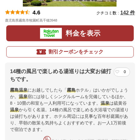
4.6
142 件
クチコミ数 :
鹿児島県霧島市牧園町高千穂3948
地図
料金を表示
割引クーポンをチェック
14種の風呂で楽しめる湯巡りは大変お値打
0
ちです。
霧島
温泉
にお越しでしたら「
霧島
ホテル」はいかがでしょう
か。
温泉
宿には珍しくシングルルームを完備しているほか、
8・10畳の和室も一人利用可になっています。
温泉
は硫黄谷
温泉
から引く名湯。14種の風呂で楽しめる大浴場での湯巡り
は値打ちがあります。ホテル周辺には見事な百年杉庭園があ
り、早朝の散策も気持ちよくおすすめです。お一人1万前後
で宿泊できます。