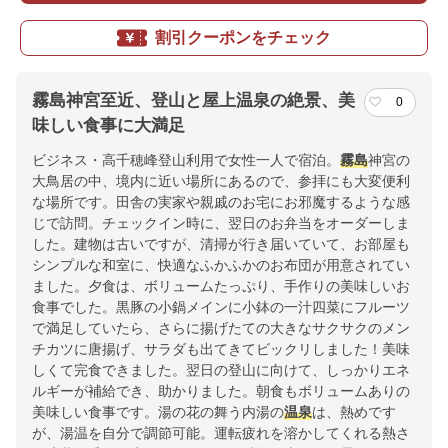
割引クーポンをチェック
霧島神宮至近、登山と屋上温泉の絶景、美
0
味しい食事に大満足
ビジネス・高千穂峰登山利用で女性一人で宿泊。
霧島
神宮の
大鳥居の中、境内に近い場所にあるので、参拝にも大変便利
な場所です。田舎の実家や親戚のお宅にお邪魔するような感
じで訪問。チェックイン時に、翌日のお弁当をオーダーしま
した。建物は古いですが、清掃が行き届いていて、お部屋も
シンプルな和室に、快適なふかふかのお布団が用意されてい
ました。夕食は、ボリュームたっぷり、手作りの美味しいお
食事でした。黒豚の小鍋メインに小鉢の一汁四菜にフルーツ
で満足していたら、さらに揚げたての大きなサクサクのメン
チカツに唐揚げ、サラダも出てきてビックリしました！美味
しくて完食できました。翌日の登山に向けて、しっかりエネ
ルギーが補給でき、助かりました。朝食もボリュームありの
美味しい食事です。湯の花の舞う内湯の
温泉
は、熱めです
が、湯温を自分で調節可能。運転疲れを溶かしてくれる熱さ