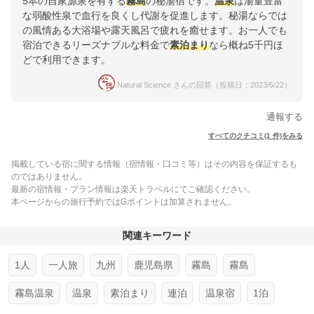
5本の自家源泉を有する
霧島
の秘湯宿です。
温泉
は湯量豊富
な弱酸性泉で血行を良くし代謝を促進します。秘湯ならでは
の風情ある大浴場や露天風呂で疲れを癒せます。お一人でも
宿泊できるリーズナブルな料金で
素泊まり
なら概ね5千円ほ
どで利用できます。
Natural Science さんの回答（投稿日：2023/6/22）
通報する
すべてのクチコミ(1 件)をみる
掲載している宿に関する情報（宿情報・口コミ等）はその内容を保証するも
のではありません。
最新の宿情報・プラン情報は楽天トラベルにてご確認ください。
本ページからの旅行予約ではGポイントは加算されません。
関連キーワード
1人
一人旅
九州
鹿児島県
霧島
霧島
霧島温泉
温泉
素泊まり
連泊
温泉宿
1泊