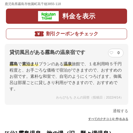
鹿児島県霧島市牧園町高千穂3855-118
地図
料金を表示
割引クーポンをチェック
貸切風呂がある霧島の温泉宿です
0
霧島
で
素泊まり
プランのある
温泉
旅館で、１名利用時５千円
程度と、お手ごろな価格で宿泊ができますので、おすすめの
お宿です。素朴な和室で、自宅のようにくつろげます。御風
呂は部屋ごとに貸しきり利用ができますので、おすすめで
す。
わらびもち さんの回答（投稿日：2022/4/14）
通報する
すべてのクチコミ(2 件)をみる