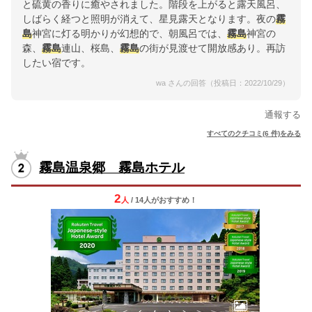
と硫黄の香りに癒やされました。階段を上がると露天風呂、
しばらく経つと照明が消えて、星見露天となります。夜の
霧
島
神宮に灯る明かりが幻想的で、朝風呂では、
霧島
神宮の
森、
霧島
連山、桜島、
霧島
の街が見渡せて開放感あり。再訪
したい宿です。
wa さんの回答（投稿日：2022/10/29）
通報する
すべてのクチコミ(6 件)をみる
霧島温泉郷 霧島ホテル
2
人
/ 14人
が
おすすめ！