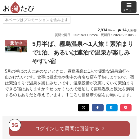
メニュー
本ページはプロモーションを含みます
2,934
14
View
人回答
質問公開日：2021/4/11 22:24
更新日：2024/8/ 2 00:22
5月半ば、霧島温泉へ1人旅！素泊まり
受付中
で1泊、あるいは連泊で温泉が楽しみ
やすい宿
5月の半ばの人ごみのないときに、霧島温泉に1人で優雅な温泉旅行へ
出かけたいです。食事は観光地や街中の有名な店を予約しますので、宿
は素泊まりで温泉を楽しみたいです。温泉設備が充実していて素泊まり
できる宿はありますか？せっかくなので連泊して霧島温泉と観光を満喫
するのもありだと考えています。手ごろな価格帯の宿をお願いします。
5G
ログインして質問に回答する