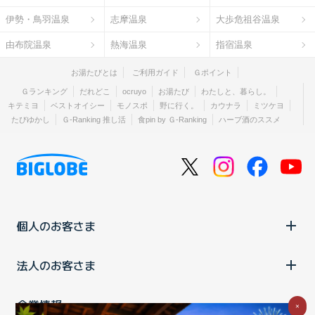
伊勢・鳥羽温泉
志摩温泉
大歩危祖谷温泉
由布院温泉
熱海温泉
指宿温泉
お湯たびとは
ご利用ガイド
Ｇポイント
Ｇランキング
だれどこ
ocruyo
お湯たび
わたしと、暮らし。
キテミヨ
ベストオイシー
モノスポ
野に行く。
カウナラ
ミツケヨ
たびゆかし
Ｇ-Ranking 推し活
食pin by Ｇ-Ranking
ハーブ酒のススメ
個人のお客さま
法人のお客さま
企業情報
×