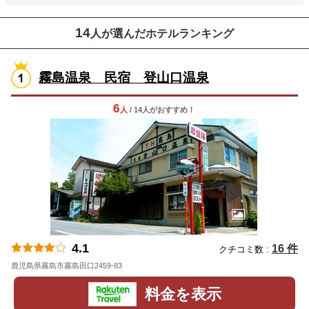
14
人が選んだホテルランキング
霧島温泉 民宿 登山口温泉
6
人
/ 14人
が
おすすめ！
4.1
16 件
クチコミ数 :
鹿児島県霧島市霧島田口2459-83
地図
料金を表示