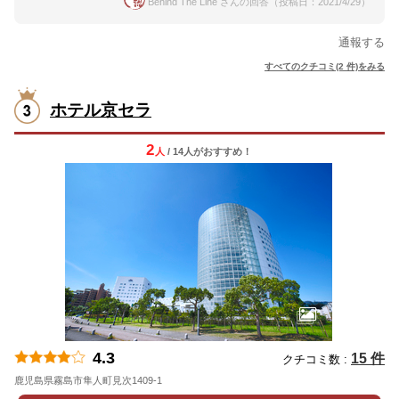
Behind The Line さんの回答（投稿日：2021/4/29）
通報する
すべてのクチコミ(2 件)をみる
ホテル京セラ
2
人
/ 14人
が
おすすめ！
4.3
15 件
クチコミ数 :
鹿児島県霧島市隼人町見次1409-1
地図