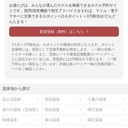
お湯たびは、みんなが選んだホテルを検索できるホテル予約サイ
トです。質問/回答機能で相互アドバイスをすれば、マイル・電子
マネーに交換できるＧポイント(1Ｇポイント＝1円相当)がどんど
んたまる！
新規登録（無料）はこちら
※1Ｇ＝1円相当は、Ｇポイントの価値の目安となります。ポイント
交換時には、原則として交換手数料が発生します。（一部の交換パ
ートナーを除く）また、交換レートや最低交換数量がパートナーご
とに設定されているため、実質的には1円相当を下回ります。（一部
下回らない場合もございます）詳細は各パートナー毎の交換詳細ペ
ージをご確認ください。
温泉地から探す
定山渓温泉
登別温泉
十勝川温泉
湯の川温泉（北海道）
乳頭温泉
鳴子温泉
秋保温泉
東山温泉
蔵王温泉