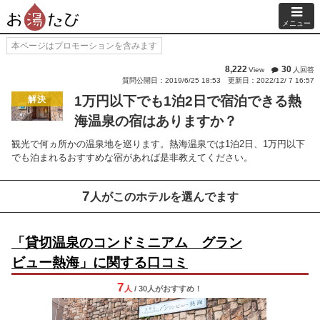
メニュー
本ページはプロモーションを含みます
8,222
30
View
人回答
質問公開日：2019/6/25 18:53
更新日：2022/12/ 7 16:57
1万円以下でも1泊2日で宿泊できる熱
解決
海温泉の宿はありますか？
観光で何ヵ所かの温泉地を巡ります。熱海温泉では1泊2日、1万円以下
でも泊まれるおすすめな宿があれば是非教えてください。
7
人がこのホテルを選んでます
「貸切温泉のコンドミニアム グラン
ビュー熱海」に関する口コミ
7
人
/ 30人
が
おすすめ！