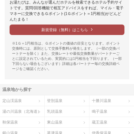
お湯たびは、みんなが選んだホテルを検索できるホテル予約サイ
トです。質問/回答機能で相互アドバイスをすれば、マイル・電子
マネーに交換できるＧポイント(1Ｇポイント＝1円相当)がどんど
んたまる！
新規登録（無料）はこちら
※1Ｇ＝1円相当は、Ｇポイントの価値の目安となります。ポイント
交換時には、原則として交換手数料が発生します。（一部の交換パ
ートナーを除く）また、交換レートや最低交換数量がパートナーご
とに設定されているため、実質的には1円相当を下回ります。（一部
下回らない場合もございます）詳細は各パートナー毎の交換詳細ペ
ージをご確認ください。
温泉地から探す
定山渓温泉
登別温泉
十勝川温泉
湯の川温泉（北海道）
乳頭温泉
鳴子温泉
秋保温泉
東山温泉
蔵王温泉
銀山温泉
草津温泉
伊香保温泉