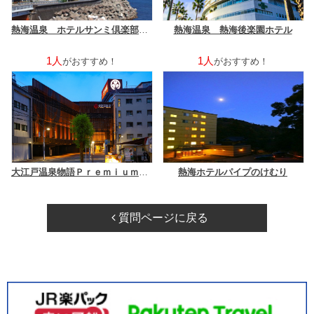
熱海温泉 ホテルサンミ倶楽部 別館
熱海温泉 熱海後楽園ホテル
1人
1人
がおすすめ！
がおすすめ！
大江戸温泉物語Ｐｒｅｍｉｕｍ あたみ
熱海ホテルパイプのけむり
質問ページに戻る