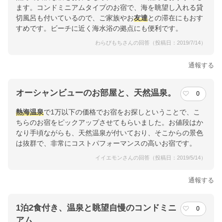
ます。コンドミニアムタイプのお宿で、海を眺望し入れる貸
切風呂も付いているので、ご家族やお
友達
との滞在にもおす
すめです。ビーチに近く海水浴の拠点にも便利です。
わらびもちさんの回答（投稿日：2019/7/14）
通報する
オーシャンビューのお部屋と、天然温泉。
0
熱海温泉
で1万以下の価格でお宿をお探しということで、こ
ちらのお宿をピックアップさせてもらいました。お値段はか
なり手頃ながらも、天然温泉が付いており、そこからの景色
は抜群で、非常にコストパフォーマンスの高いお宿です。
イイエモンさんの回答（投稿日：2019/5/14）
通報する
1泊2食付き、温泉と眺望自慢のコンドミニ
0
アム