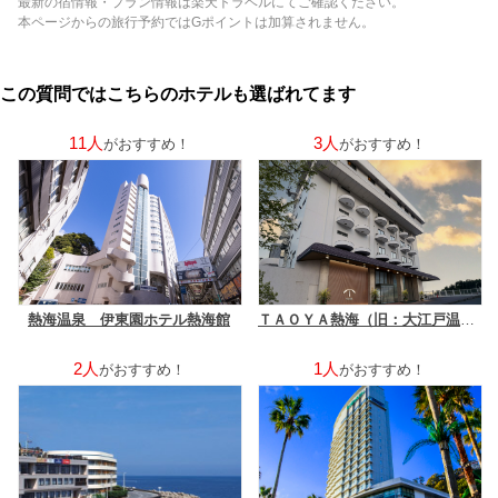
最新の宿情報・プラン情報は楽天トラベルにてご確認ください。
本ページからの旅行予約ではGポイントは加算されません。
この質問ではこちらのホテルも選ばれてます
11人
3人
がおすすめ！
がおすすめ！
熱海温泉 伊東園ホテル熱海館
ＴＡＯＹＡ熱海（旧：大江戸温泉物語 ホテル水葉亭）（２０２６年７月１８日リブランドオープン）
2人
1人
がおすすめ！
がおすすめ！