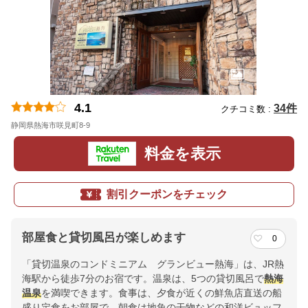
4.1
34件
クチコミ数 :
静岡県熱海市咲見町8-9
料金を表示
割引クーポンをチェック
部屋食と貸切風呂が楽しめます
0
「貸切温泉のコンドミニアム グランビュー熱海」は、JR熱
海駅から徒歩7分のお宿です。温泉は、5つの貸切風呂で
熱海
温泉
を満喫できます。食事は、夕食が近くの鮮魚店直送の船
盛り定食をお部屋で、朝食は地魚の干物などの和洋ビュッフ