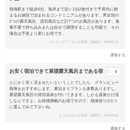
熱海駅まで徒歩6分、海岸まで近い1泊2食付きで予算内に納
まるお値段で泊まれるコンドミニアムがあります。男女別の
2つの露天風呂、貸切風呂など計7つのお風呂があります。食
事不要で持ち込みまたは自分で調理することも可能で、その
場合は予算より更にお得です。
タケモトピアノさんの回答（投稿日：2019/5/13）
通報する
お安く宿泊できて展望露天風呂まである宿
0
とにかく安く済ませたいということでしたら、グランビュー
熱海をおすすめします。素泊まりプランも多数ありますし、
展望露天風呂や貸切温泉が付いてきます。しかも源泉かけ流
しなんですよ。お得感満載のお宿ですので、熱海巡りの1つ
に選んでみて下さいね。
ようかんさんの回答（投稿日：2019/5/10）
通報する