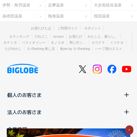
伊勢・鳥羽温泉
志摩温泉
大歩危祖谷温泉
由布院温泉
熱海温泉
指宿温泉
お湯たびとは
ご利用ガイド
Ｇポイント
Ｇランキング
だれどこ
ocruyo
お湯たび
わたしと、暮らし。
キテミヨ
ベストオイシー
モノスポ
野に行く。
カウナラ
ミツケヨ
たびゆかし
Ｇ-Ranking 推し活
食pin by Ｇ-Ranking
ハーブ酒のススメ
個人のお客さま
法人のお客さま
企業情報
×