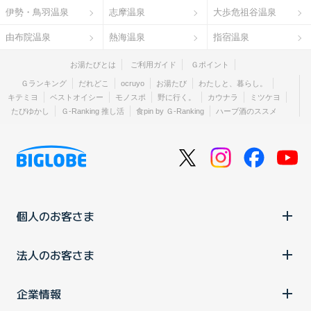
伊勢・鳥羽温泉
志摩温泉
大歩危祖谷温泉
由布院温泉
熱海温泉
指宿温泉
お湯たびとは
ご利用ガイド
Ｇポイント
Ｇランキング
だれどこ
ocruyo
お湯たび
わたしと、暮らし。
キテミヨ
ベストオイシー
モノスポ
野に行く。
カウナラ
ミツケヨ
たびゆかし
Ｇ-Ranking 推し活
食pin by Ｇ-Ranking
ハーブ酒のススメ
個人のお客さま
法人のお客さま
企業情報