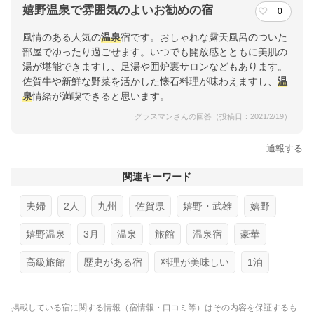
嬉野温泉で雰囲気のよいお勧めの宿
0
風情のある人気の
温泉
宿です。おしゃれな露天風呂のついた
部屋でゆったり過ごせます。いつでも開放感とともに美肌の
湯が堪能できますし、足湯や囲炉裏サロンなどもあります。
佐賀牛や新鮮な野菜を活かした懐石料理が味わえますし、
温
泉
情緒が満喫できると思います。
グラスマンさんの回答（投稿日：2021/2/19）
通報する
関連キーワード
夫婦
2人
九州
佐賀県
嬉野・武雄
嬉野
嬉野温泉
3月
温泉
旅館
温泉宿
豪華
高級旅館
歴史がある宿
料理が美味しい
1泊
掲載している宿に関する情報（宿情報・口コミ等）はその内容を保証するも