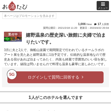
メニュー
本ページはプロモーションを含みます
1,006
17
View
人回答
質問公開日：2021/2/18 11:20
更新日：2023/4/22 20:04
嬉野温泉の歴史深い旅館に夫婦で泊ま
受付中
りたいです。
3月に夫と2人で、御船山楽園で期間限定で行われているチームラボの
アート展を見たあと嬉野温泉に1泊予定です。伝統的な温泉地なので歴
史ある宿があれば泊まってみたく、内装も綺麗で雰囲気のいい宿を探し
ています。値段は問いませんので料理も温泉も豪華に楽しみたいです。
5G
ログインして質問に回答する
1
人がこのホテルを選んでます