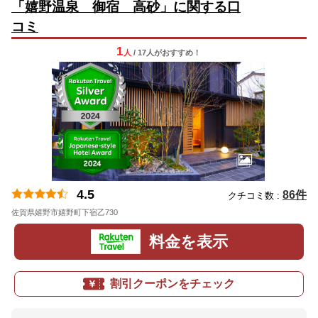
「嬉野温泉 御宿 高砂」に関する口
コミ
1
人
/ 17人
が
おすすめ！
4.5
86件
クチコミ数 :
佐賀県嬉野市嬉野町下宿乙730
料金を表示
割引クーポンをチェック