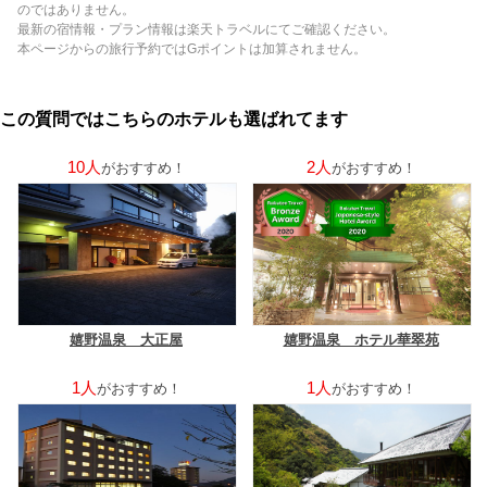
のではありません。
最新の宿情報・プラン情報は楽天トラベルにてご確認ください。
本ページからの旅行予約ではGポイントは加算されません。
この質問ではこちらのホテルも選ばれてます
10人
2人
がおすすめ！
がおすすめ！
嬉野温泉 大正屋
嬉野温泉 ホテル華翠苑
1人
1人
がおすすめ！
がおすすめ！