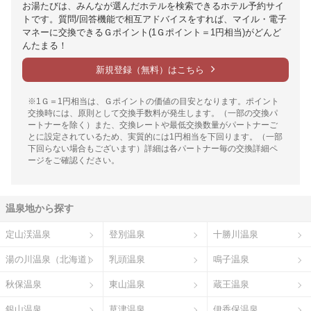
お湯たびは、みんなが選んだホテルを検索できるホテル予約サイ
トです。質問/回答機能で相互アドバイスをすれば、マイル・電子
マネーに交換できるＧポイント(1Ｇポイント＝1円相当)がどんど
んたまる！
新規登録（無料）はこちら
※1Ｇ＝1円相当は、Ｇポイントの価値の目安となります。ポイント
交換時には、原則として交換手数料が発生します。（一部の交換パ
ートナーを除く）また、交換レートや最低交換数量がパートナーご
とに設定されているため、実質的には1円相当を下回ります。（一部
下回らない場合もございます）詳細は各パートナー毎の交換詳細ペ
ージをご確認ください。
温泉地から探す
定山渓温泉
登別温泉
十勝川温泉
湯の川温泉（北海道）
乳頭温泉
鳴子温泉
秋保温泉
東山温泉
蔵王温泉
銀山温泉
草津温泉
伊香保温泉