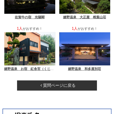
佐賀牛の宿 光陽閣
嬉野温泉 大正屋 椎葉山荘
1人
1人
がおすすめ！
がおすすめ！
嬉野温泉 お宿 紅舎宮（くじゃく）
嬉野温泉 和多屋別荘
質問ページに戻る