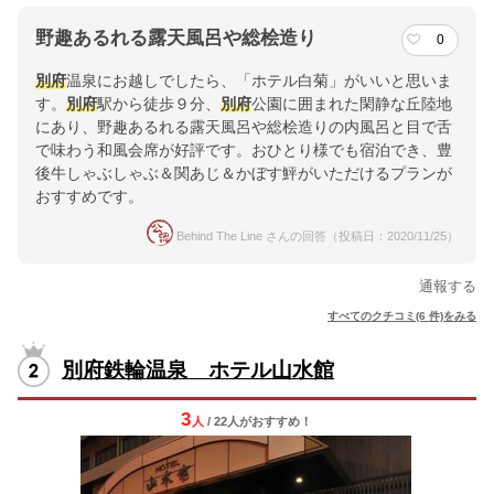
野趣あるれる露天風呂や総桧造り
0
別府
温泉にお越しでしたら、「ホテル白菊」がいいと思いま
す。
別府
駅から徒歩９分、
別府
公園に囲まれた閑静な丘陸地
にあり、野趣あるれる露天風呂や総桧造りの内風呂と目で舌
で味わう和風会席が好評です。おひとり様でも宿泊でき、豊
後牛しゃぶしゃぶ＆関あじ＆かぼす鮃がいただけるプランが
おすすめです。
Behind The Line さんの回答（投稿日：2020/11/25）
通報する
すべてのクチコミ(6 件)をみる
別府鉄輪温泉 ホテル山水館
3
人
/ 22人
が
おすすめ！