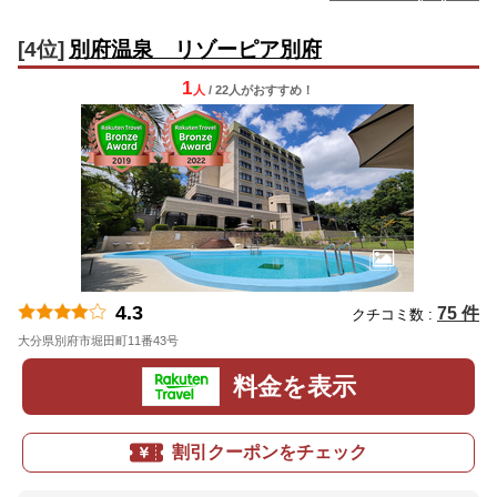
[4位]
別府温泉 リゾーピア別府
1
人
/ 22人
が
おすすめ！
4.3
75 件
クチコミ数 :
大分県別府市堀田町11番43号
地図
料金を表示
割引クーポンをチェック