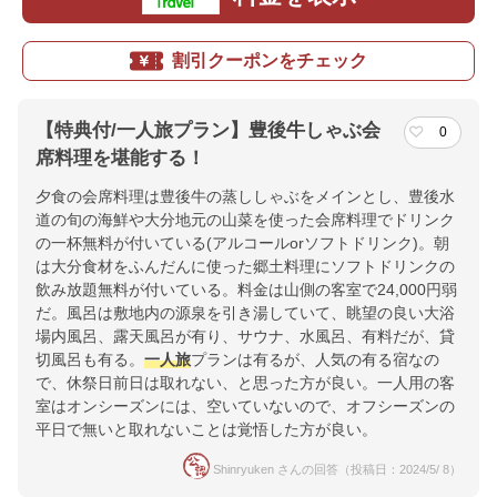
割引クーポンをチェック
【特典付/一人旅プラン】豊後牛しゃぶ会
0
席料理を堪能する！
夕食の会席料理は豊後牛の蒸ししゃぶをメインとし、豊後水
道の旬の海鮮や大分地元の山菜を使った会席料理でドリンク
の一杯無料が付いている(アルコールorソフトドリンク)。朝
は大分食材をふんだんに使った郷土料理にソフトドリンクの
飲み放題無料が付いている。料金は山側の客室で24,000円弱
だ。風呂は敷地内の源泉を引き湯していて、眺望の良い大浴
場内風呂、露天風呂が有り、サウナ、水風呂、有料だが、貸
切風呂も有る。
一人旅
プランは有るが、人気の有る宿なの
で、休祭日前日は取れない、と思った方が良い。一人用の客
室はオンシーズンには、空いていないので、オフシーズンの
平日で無いと取れないことは覚悟した方が良い。
Shinryuken さんの回答（投稿日：2024/5/ 8）