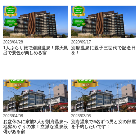
2023/04/28
2020/09/17
1人ぶらり旅で別府温泉！露天風
別府温泉に親子三世代で記念日
呂で景色が楽しめる宿
を！
2023/04/08
2023/03/05
お盆休みに家族3人が別府温泉へ
別府温泉で9名ずつ男と女の部屋
地獄めぐりの旅！立派な温泉設
を予約したいです！
備がある宿