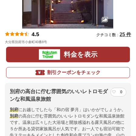
4.5
25 件
クチコミ数 :
大分県別府市小倉町40番8号
地図
料金を表示
割引クーポンをチェック
別府の高台に佇む雰囲気のいいレトロモダ
0
ンな和風温泉旅館
別府
にお越しでしたら「和の宿 夢月」はいかがでしょうか。
別府
の高台に佇む雰囲気のいいレトロモダンな和風温泉旅館
です。温泉は広々した大浴場と開放感溢れる露天風呂の他に
５か所ある貸切家族風呂が人気です。お一人でも宿泊可能で
牛ステーキをメインとした創作和会席プランや海の幸、山の