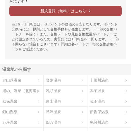
んたまる！
新規登録（無料）はこちら
※1Ｇ＝1円相当は、Ｇポイントの価値の目安となります。ポイント
交換時には、原則として交換手数料が発生します。（一部の交換パ
ートナーを除く）また、交換レートや最低交換数量がパートナーご
とに設定されているため、実質的には1円相当を下回ります。（一部
下回らない場合もございます）詳細は各パートナー毎の交換詳細ペ
ージをご確認ください。
温泉地から探す
定山渓温泉
登別温泉
十勝川温泉
湯の川温泉（北海道）
乳頭温泉
鳴子温泉
秋保温泉
東山温泉
蔵王温泉
銀山温泉
草津温泉
伊香保温泉
万座温泉
四万温泉
鬼怒川温泉