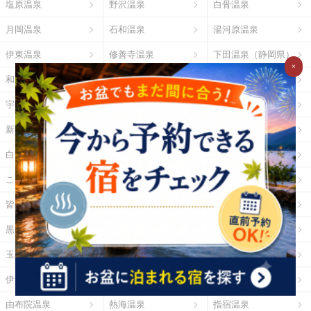
塩原温泉
野沢温泉
白骨温泉
月岡温泉
石和温泉
湯河原温泉
伊東温泉
修善寺温泉
下田温泉（静岡県）
×
和倉温泉
山中温泉
あわら温泉
宇奈月温泉
下呂温泉
平湯温泉
新穂高温泉
城崎温泉
有馬温泉
白浜温泉
勝浦温泉
道後温泉
こんぴら温泉
三朝温泉
玉造温泉
皆生温泉
湯原温泉
別府温泉
黒川温泉
霧島温泉
酸ヶ湯温泉
玉川温泉
日光湯元温泉
箱根温泉
伊勢・鳥羽温泉
志摩温泉
大歩危祖谷温泉
由布院温泉
熱海温泉
指宿温泉