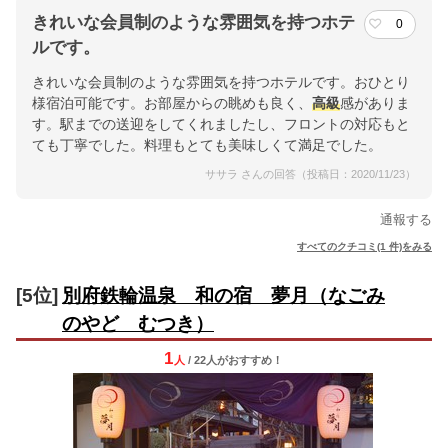
きれいな会員制のような雰囲気を持つホテ
0
ルです。
きれいな会員制のような雰囲気を持つホテルです。おひとり
様宿泊可能です。お部屋からの眺めも良く、
高級
感がありま
す。駅までの送迎をしてくれましたし、フロントの対応もと
ても丁寧でした。料理もとても美味しくて満足でした。
ササラ さんの回答（投稿日：2020/11/23）
通報する
すべてのクチコミ(1 件)をみる
[5位]
別府鉄輪温泉 和の宿 夢月（なごみ
のやど むつき）
1
人
/ 22人
が
おすすめ！