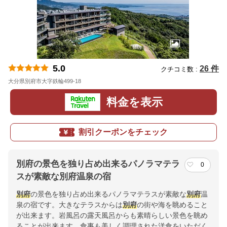
5.0
26 件
クチコミ数 :
大分県別府市大字鉄輪499-18
地図
料金を表示
割引クーポンをチェック
別府の景色を独り占め出来るパノラマテラ
0
スが素敵な別府温泉の宿
別府
の景色を独り占め出来るパノラマテラスが素敵な
別府
温
泉の宿です。大きなテラスからは
別府
の街や海を眺めること
が出来ます。岩風呂の露天風呂からも素晴らしい景色を眺め
ることが出来ます。食事も美しく調理された洋食をいただく