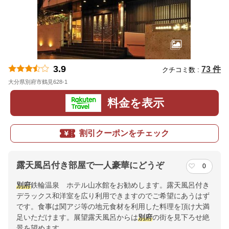
3.9
73 件
クチコミ数 :
大分県別府市鶴見628-1
地図
料金を表示
割引クーポンをチェック
露天風呂付き部屋で一人豪華にどうぞ
0
別府
鉄輪温泉 ホテル山水館をお勧めします。露天風呂付き
デラックス和洋室を広り利用できますのでご希望にあうはず
です。食事は関アジ等の地元食材を利用した料理を頂け大満
足いただけます。展望露天風呂からは
別府
の街を見下ろせ絶
景を望めます。