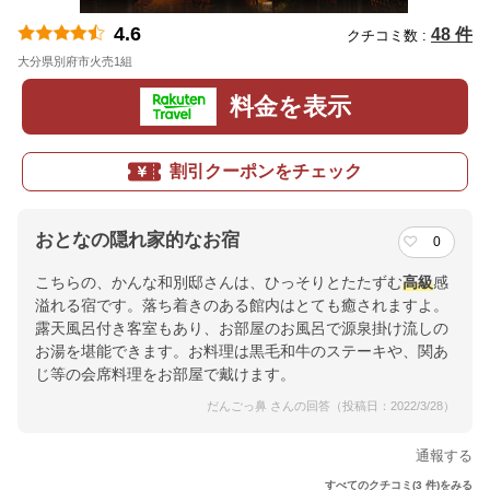
4.6
48 件
クチコミ数 :
大分県別府市火売1組
地図
料金を表示
割引クーポンをチェック
おとなの隠れ家的なお宿
0
こちらの、かんな和別邸さんは、ひっそりとたたずむ
高級
感
溢れる宿です。落ち着きのある館内はとても癒されますよ。
露天風呂付き客室もあり、お部屋のお風呂で源泉掛け流しの
お湯を堪能できます。お料理は黒毛和牛のステーキや、関あ
じ等の会席料理をお部屋で戴けます。
だんごっ鼻 さんの回答（投稿日：2022/3/28）
通報する
すべてのクチコミ(3 件)をみる