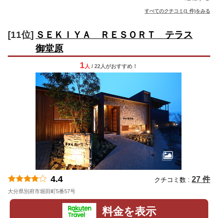
すべてのクチコミ(1 件)をみる
[11位]
ＳＥＫＩＹＡ ＲＥＳＯＲＴ テラス
御堂原
1
人
/ 22人
が
おすすめ！
4.4
27 件
クチコミ数 :
大分県別府市堀田町5番57号
地図
料金を表示