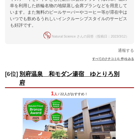
幸を利用した鉄輪名物の地獄蒸し会席プランなどを用意して
います。また無料のビールサーバーやコーヒー等が滞在中は
いつでも飲めるうれしいインクルーシブスタイルのサービス
も好評です。
Natural Science さんの回答（投稿日：2023/3/12）
通報する
すべてのクチコミ(1 件)をみる
[6位]
別府温泉 和モダン湯宿 ゆとりろ別
府
1
人
/ 22人
が
おすすめ！