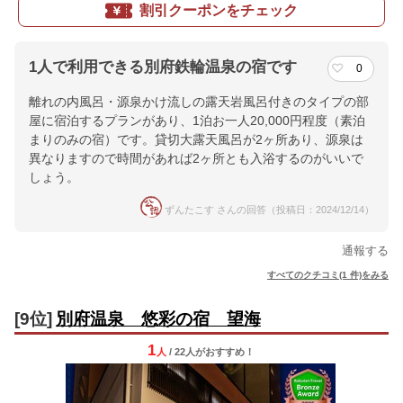
割引クーポンをチェック
1人で利用できる別府鉄輪温泉の宿です
0
離れの内風呂・源泉かけ流しの露天岩風呂付きのタイプの部
屋に宿泊するプランがあり、1泊お一人20,000円程度（素泊
まりのみの宿）です。貸切大露天風呂が2ヶ所あり、源泉は
異なりますので時間があれば2ヶ所とも入浴するのがいいで
しょう。
ずんたこす さんの回答（投稿日：2024/12/14）
通報する
すべてのクチコミ(1 件)をみる
[9位]
別府温泉 悠彩の宿 望海
1
人
/ 22人
が
おすすめ！