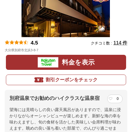
4.5
114 件
クチコミ数 :
大分県別府市北浜3-8-7
地図
料金を表示
割引クーポンをチェック
別府温泉でお勧めのハイクラスな温泉宿
0
望海には見晴らしの良い露天風呂がありますので、温泉に浸
かりながらオーシャンビューが楽しめます。新鮮な海の幸を
味わえますし、旬の食材を活かした美味しい会席料理が味わ
えます。眺めの良い落ち着いた部屋で、のんびり過ごせま