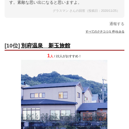
す。素敵な思い出になると思いますよ。
グラスマン さんの回答（投稿日：2020/11/25）
通報する
すべてのクチコミ(1 件)をみる
[10位]
別府温泉 新玉旅館
1
人
/ 22人
が
おすすめ！