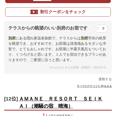
割引クーポンをチェック
テラスからの眺望のいい別府のお宿です
0
別府
にある隠れ家温泉旅館で、テラスからは
別府
市街の絶景
を眺望でき、おすすめです。お部屋は清潔感あるモダンな洋
室で、とてもおしゃれです。お部屋に半露天風呂もついてお
り、くつろげると思います。１人でも宿泊できるプランがあ
りますので、ご要望に沿うと思います。
わらびもち さんの回答（投稿日：2021/3/ 4）
通報する
すべてのクチコミ(1 件)をみる
[12位]
ＡＭＡＮＥ ＲＥＳＯＲＴ ＳＥＩＫ
ＡＩ（潮騒の宿 晴海）
1
人
/ 22人
が
おすすめ！