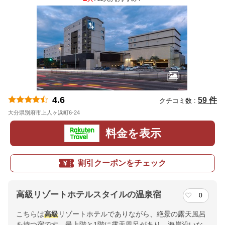
4.6
59 件
クチコミ数 :
大分県別府市上人ヶ浜町6-24
地図
料金を表示
割引クーポンをチェック
高級リゾートホテルスタイルの温泉宿
0
こちらは
高級
リゾートホテルでありながら、絶景の露天風呂
を持つ宿です。最上階と1階に露天風呂があり、海岸沿いな