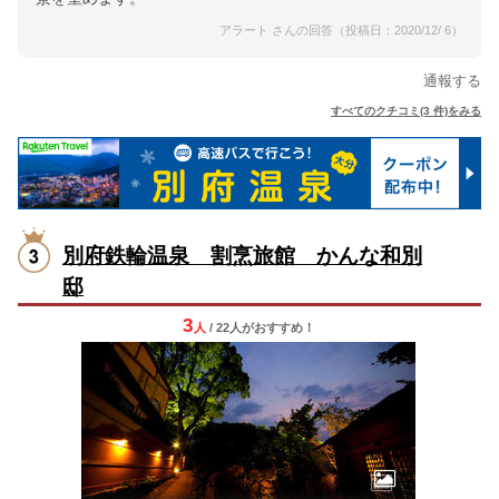
アラート さんの回答（投稿日：2020/12/ 6）
通報する
すべてのクチコミ(3 件)をみる
別府鉄輪温泉 割烹旅館 かんな和別
邸
3
人
/ 22人
が
おすすめ！