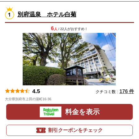
別府温泉 ホテル白菊
6
人
/ 22人
が
おすすめ！
4.5
176 件
クチコミ数 :
大分県別府市上田の湯町16-36
地図
料金を表示
割引クーポンをチェック