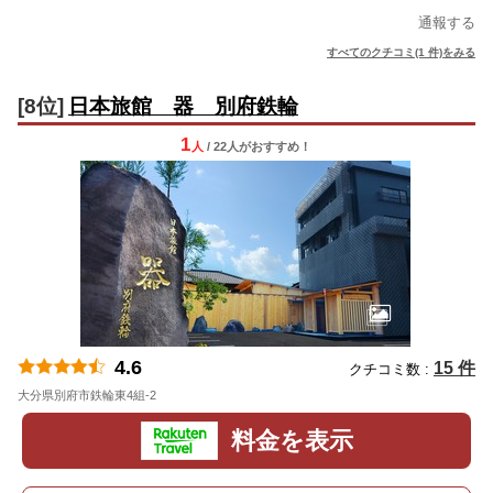
通報する
すべてのクチコミ(1 件)をみる
[8位]
日本旅館 器 別府鉄輪
1
人
/ 22人
が
おすすめ！
4.6
15 件
クチコミ数 :
大分県別府市鉄輪東4組-2
地図
料金を表示