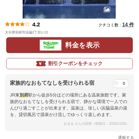
4.2
14 件
クチコミ数 :
大分県別府市浜脇2丁目1-13
地図
料金を表示
割引クーポンをチェック
家族的なおもてなしを受けられる宿
0
JR東
別府
駅から徒歩5分ほどの場所にある温泉旅館です。家
族的なおもてなしを受けられる宿で、静かな環境で一人での
んびり過ごすことが出来ます。温泉は、珍しい浜脇温泉の湯
を、貸切風呂で源泉かけ流しでゆっくり楽しめます。
おるる さんの回答（投稿日：2020/11/25）
通報する