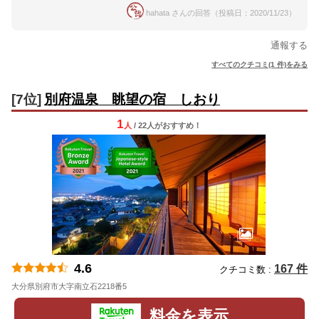
hahata さんの回答（投稿日：2020/11/23）
通報する
すべてのクチコミ(1 件)をみる
[7位]
別府温泉 眺望の宿 しおり
1
人
/ 22人
が
おすすめ！
4.6
167 件
クチコミ数 :
大分県別府市大字南立石2218番5
地図
料金を表示