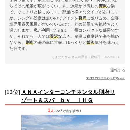
らではの絶景が広がっています。源泉かけ流しの
贅沢
な湯
で、ゆっくりと愉しめます。部屋は様々なタイプがあります
が、シングル設定は無いのでツインを
贅沢
に独り占め。全客
室専用露天風呂が付いているので、どの部屋でも気持ちよく
過ごせます。私が利用したのは、一番コンパクトな部屋です
が、それでも一人では
贅沢
な広さ。食事は食事処で海を眺め
ながら、
別府
の海の幸に舌鼓。ゆっくりと
贅沢
気分を味わえ
た宿です。
くまたんさん さんの回答（投稿日：2022/5/11）
通報する
すべてのクチコミ(1 件)をみる
[13位]
ＡＮＡインターコンチネンタル別府リ
ゾート＆スパ ｂｙ ＩＨＧ
1
人
/ 22人
が
おすすめ！