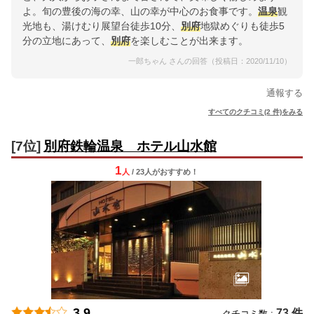
よ。旬の豊後の海の幸、山の幸が中心のお食事です。
温泉
観
光地も、湯けむり展望台徒歩10分、
別府
地獄めぐりも徒歩5
分の立地にあって、
別府
を楽しむことが出来ます。
一郎ちゃん さんの回答（投稿日：2020/11/10）
通報する
すべてのクチコミ(2 件)をみる
[7位]
別府鉄輪温泉 ホテル山水館
1
人
/ 23人
が
おすすめ！
3.9
73 件
クチコミ数 :