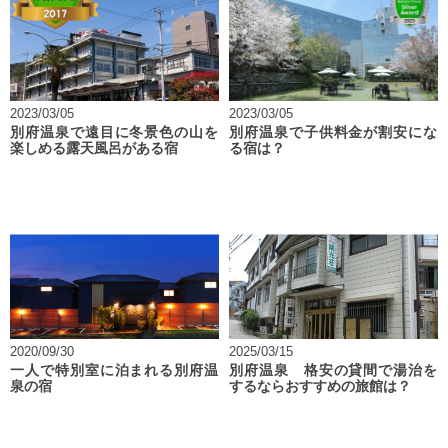
2023/03/05
2023/03/05
別府温泉で遠目に冬景色の山を
別府温泉で子供料金が割安にな
楽しめる露天風呂がある宿
る宿は？
2020/09/30
2025/03/15
一人で特別室に泊まれる別府温
別府温泉 格安の貸間で湯治を
泉の宿
するならおすすめの旅館は？