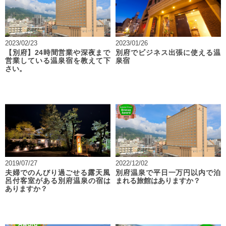
2023/02/23
2023/01/26
【別府】24時間営業や深夜まで
別府でビジネス出張に使える温
営業している温泉宿を教えて下
泉宿
さい。
2019/07/27
2022/12/02
夫婦でのんびり過ごせる露天風
別府温泉で平日一万円以内で泊
呂付客室がある別府温泉の宿は
まれる旅館はありますか？
ありますか？