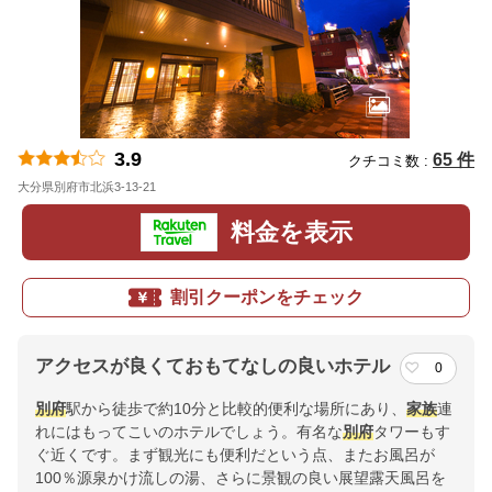
3.9
65 件
クチコミ数 :
大分県別府市北浜3-13-21
地図
料金を表示
割引クーポンをチェック
アクセスが良くておもてなしの良いホテル
0
別府
駅から徒歩で約10分と比較的便利な場所にあり、
家族
連
れにはもってこいのホテルでしょう。有名な
別府
タワーもす
ぐ近くです。まず観光にも便利だという点、またお風呂が
100％源泉かけ流しの湯、さらに景観の良い展望露天風呂を