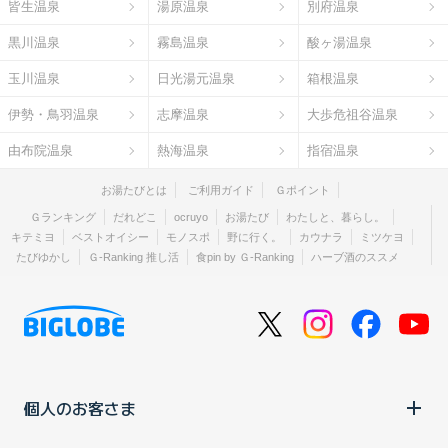
皆生温泉
湯原温泉
別府温泉
黒川温泉
霧島温泉
酸ヶ湯温泉
玉川温泉
日光湯元温泉
箱根温泉
伊勢・鳥羽温泉
志摩温泉
大歩危祖谷温泉
由布院温泉
熱海温泉
指宿温泉
お湯たびとは
ご利用ガイド
Ｇポイント
Ｇランキング
だれどこ
ocruyo
お湯たび
わたしと、暮らし。
キテミヨ
ベストオイシー
モノスポ
野に行く。
カウナラ
ミツケヨ
たびゆかし
Ｇ-Ranking 推し活
食pin by Ｇ-Ranking
ハーブ酒のススメ
個人のお客さま