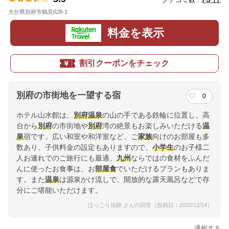
大分県別府市鶴見628-1
地図
料金を表示
割引クーポンをチェック
別府の市街地を一望する宿
0
ホテル山水館は、
別府
温泉
の山の手である鉄輪に位置し、高
台から
別府
の市街地や
別府
湾の絶景もお楽しみいただける
温
泉
宿です。広い和室や和洋室など、ご
家族
向けのお部屋も多
数あり、子供料金の設定もありますので、
小学生
のお子様二
人お連れでのご旅行にも最適。
九州
ならではの食材をふんだ
んに使ったお食事は、お
部屋食
でいただけるプランもありま
す。また
温泉
は源泉かけ流しで、開放的な露天風呂などで存
分にご堪能いただけます。
ほっこり法師 さんの回答（投稿日：2020/12/14）
通報する