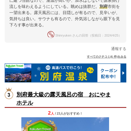
に建つ当館なので、湯温が高いが、加水はしないで源泉掛け
流しを味わえるようにしている。眺めは抜群だ。
別府
市街を
一望出来る。露天風呂には、目隠しが有るので、見辛いが、
気持ちは良い。サウナも有るので、外気浴しながら眼下を見
下ろす事が出来る。
Shinryuken さんの回答（投稿日：2024/4/25）
通報する
すべてのクチコミ(6 件)をみる
別府最大級の露天風呂の宿 おにやま
ホテル
2
人
/ 23人
が
おすすめ！