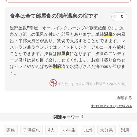
食事は全て部屋食の別府温泉の宿です
0
総部屋数5部屋・オールインクルーシブの割烹旅館です。源
泉かけ流しの風呂が付いた部屋もあります。単純
温泉
の内風
呂・半露天風呂があり、貸切で入浴することができます。レ
ストラン兼ラウンジではソフトドリンク・アルコールを飲む
ことができます。夕食は
部屋食
になります。夕食のアンディ
ーブ盛りは見た目で楽しませてくれます。お造り盛り合わせ
はヒラメやかんぱち等
別府
湾で水揚げされた海の幸が並びま
す。
ずんたこす さんの回答（投稿日：2024/8/15）
通報する
すべてのクチコミ(1 件)をみる
関連キーワード
家族
子供連れ
4人
小学生
九州
大分県
別府