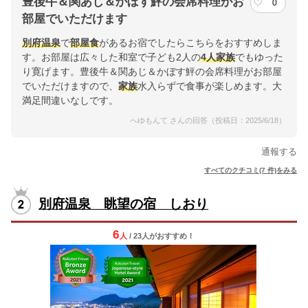
豊後牛＆関あじ＆かぼす鮃の会席料理がお
0
部屋でいただけます
別府
温泉
で
部屋食
があるお宿でしたらこちらをおすすめしま
す。お部屋は広々した和室で子ども2人の
4人
家族
でもゆった
り寛げます。豊後牛＆関あじ＆かぼす鮃の会席料理がお部屋
でいただけますので、
家族
水入らずで食事が楽しめます。大
満足間違いなしです。
へゆもんて さんの回答（投稿日：2025/6/18）
通報する
すべてのクチコミ(7 件)をみる
別府温泉 眺望の宿 しおり
6
人
/ 23人
が
おすすめ！