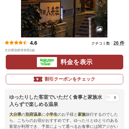
4.6
26 件
クチコミ数 :
大分県別府市井田1組
地図
料金を表示
割引クーポンをチェック
ゆったりした客室でいただく食事と家族水
0
入らずで楽しめる温泉
大分県
の
別府
温泉
に
小学生
のお子様と
家族
旅行するのでした
ら、こちらのお宿がおすすめです。ゆったりとゆとりのある
客室が利用でき、予算によって選べるお食事には関アジがい