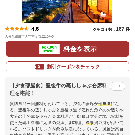
4.6
167 件
クチコミ数 :
大分県別府市大字南立石2218番5
地図
料金を表示
割引クーポンをチェック
【夕食部屋食】豊後牛の蒸ししゃぶ会席料
0
理を堪能！
貸切風呂一回無料が付いている。夕食の会席が
部屋食
にな
る。豊後牛の蒸ししゃぶと豊後水道で漁れた魚介のお造りや
大分の山の幸を使った会席料理だ。朝食は大分の地元食材を
使った郷土料理に定番の焼魚、卵料理、
温泉
湯豆腐が付いて
いる。ソフトドリンクが飲み放題になっている。風呂は高台