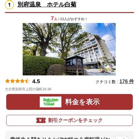
別府温泉 ホテル白菊
7
人
/ 23人
が
おすすめ！
4.5
176 件
クチコミ数 :
大分県別府市上田の湯町16-36
地図
料金を表示
割引クーポンをチェック