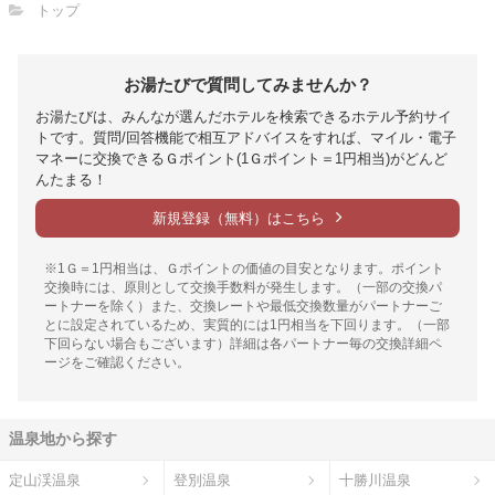
トップ
お湯たびで質問してみませんか？
お湯たびは、みんなが選んだホテルを検索できるホテル予約サイ
トです。質問/回答機能で相互アドバイスをすれば、マイル・電子
マネーに交換できるＧポイント(1Ｇポイント＝1円相当)がどんど
んたまる！
新規登録（無料）はこちら
※1Ｇ＝1円相当は、Ｇポイントの価値の目安となります。ポイント
交換時には、原則として交換手数料が発生します。（一部の交換パ
ートナーを除く）また、交換レートや最低交換数量がパートナーご
とに設定されているため、実質的には1円相当を下回ります。（一部
下回らない場合もございます）詳細は各パートナー毎の交換詳細ペ
ージをご確認ください。
温泉地から探す
定山渓温泉
登別温泉
十勝川温泉