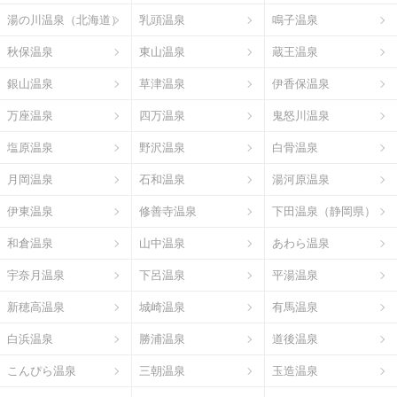
湯の川温泉（北海道）
乳頭温泉
鳴子温泉
秋保温泉
東山温泉
蔵王温泉
銀山温泉
草津温泉
伊香保温泉
万座温泉
四万温泉
鬼怒川温泉
塩原温泉
野沢温泉
白骨温泉
月岡温泉
石和温泉
湯河原温泉
伊東温泉
修善寺温泉
下田温泉（静岡県）
和倉温泉
山中温泉
あわら温泉
宇奈月温泉
下呂温泉
平湯温泉
新穂高温泉
城崎温泉
有馬温泉
白浜温泉
勝浦温泉
道後温泉
こんぴら温泉
三朝温泉
玉造温泉