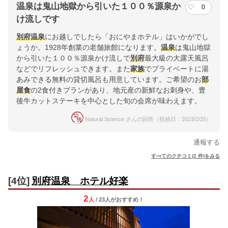
温泉は鬼山地獄から引いた１００％源泉か
0
け流しです
別府
温泉
にお越しでしたら「おにやまホテル」はいかがでし
ょうか。1928年創業の老舗旅館になります。
温泉
は鬼山地獄
から引いた１００％源泉かけ流しで
別府
最大級の大露天風呂
などでリフレッシュできます。また
家族
でプライベートに湯
あみできる無料の貸切風呂も用意しています。ご希望のお
部
屋食
の2食付きプランがあり、地元産の新鮮なお刺身や、豊
後牛カットステーキを中心とした旬の会席が味わえます。
Natural Science さんの回答（投稿日：2023/2/25）
通報する
すべてのクチコミ(2 件)をみる
[4位]
別府温泉 ホテル好楽
2
人
/ 23人
が
おすすめ！