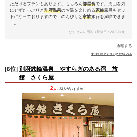
ただけるプランもあります。もちろん
部屋食
です。周囲を気
にせずたっぷりと
別府
温泉
のお湯を楽しめる
家族
風呂もセッ
トになっておりますので、のんびりと
家族
旅行を満喫できま
す。
なち さんの回答（投稿日：2022/9/ 9）
通報する
すべてのクチコミ(2 件)をみる
[6位]
別府鉄輪温泉 やすらぎのある宿 旅
館 さくら屋
2
人
/ 23人
が
おすすめ！