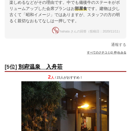
楽しめるなどがその理由です。中でも備後牛のステーキがボ
リュームアップした会席プランはお
部屋食
です。建物は少し
古くて「昭和イメージ」ではありますが、スタッフの方の明
るく親切なおもてなしは一押しです。
hahata さんの回答（投稿日：2020/11/11）
通報する
すべてのクチコミ(2 件)をみる
[5位]
別府温泉 入舟荘
2
人
/ 23人
が
おすすめ！