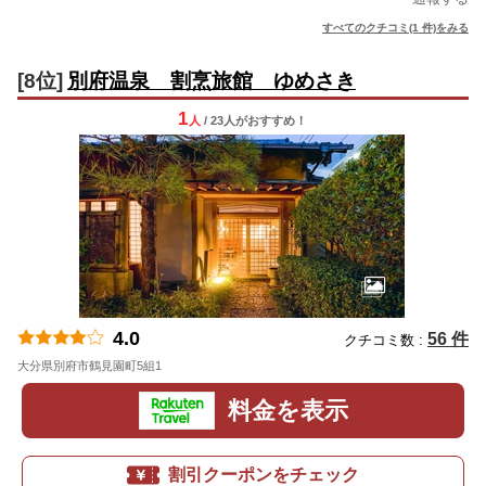
すべてのクチコミ(1 件)をみる
[8位]
別府温泉 割烹旅館 ゆめさき
1
人
/ 23人
が
おすすめ！
4.0
56 件
クチコミ数 :
大分県別府市鶴見園町5組1
地図
料金を表示
割引クーポンをチェック