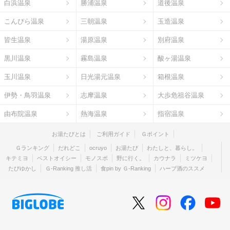
白浜温泉
勝浦温泉
道後温泉
こんぴら温泉
三朝温泉
玉造温泉
皆生温泉
湯原温泉
別府温泉
黒川温泉
霧島温泉
酸ヶ湯温泉
玉川温泉
日光湯元温泉
箱根温泉
伊勢・鳥羽温泉
志摩温泉
大歩危祖谷温泉
由布院温泉
熱海温泉
指宿温泉
お湯たびとは
ご利用ガイド
Ｇポイント
Ｇランキング
だれどこ
ocruyo
お湯たび
わたしと、暮らし。
キテミヨ
ベストオイシー
モノスポ
野に行く。
カウナラ
ミツケヨ
たびゆかし
Ｇ-Ranking 推し活
食pin by Ｇ-Ranking
ハーブ酒のススメ