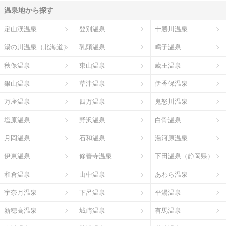
温泉地から探す
定山渓温泉
登別温泉
十勝川温泉
湯の川温泉（北海道）
乳頭温泉
鳴子温泉
秋保温泉
東山温泉
蔵王温泉
銀山温泉
草津温泉
伊香保温泉
万座温泉
四万温泉
鬼怒川温泉
塩原温泉
野沢温泉
白骨温泉
月岡温泉
石和温泉
湯河原温泉
伊東温泉
修善寺温泉
下田温泉（静岡県）
和倉温泉
山中温泉
あわら温泉
宇奈月温泉
下呂温泉
平湯温泉
新穂高温泉
城崎温泉
有馬温泉