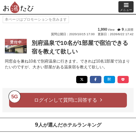
メニュー
本ページはプロモーションを含みます
1,990
9
View
人回答
質問公開日：2020/10/15 17:00
更新日：2026/6/22 17:42
別府温泉で10名が1部屋で宿泊できる
受付中
宿を教えて欲しい
同窓会を兼ね10名で別府温泉に行きます。できれば10名1部屋で泊まり
たいのですが、大きい部屋がある温泉宿を教えて欲しい。
5G
ログインして質問に回答する
9
人が選んだホテルランキング