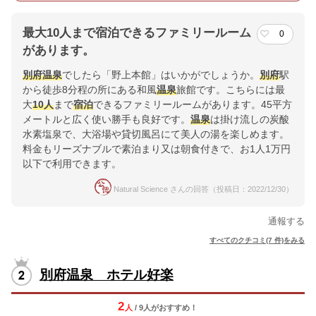
最大10人まで宿泊できるファミリールーム
0
があります。
別府
温泉
でしたら「野上本館」はいかがでしょうか。
別府
駅
から徒歩8分程の所にある和風
温泉
旅館です。こちらには最
大
10人
まで
宿泊
できるファミリールームがあります。45平方
メートルと広く使い勝手も良好です。
温泉
は掛け流しの炭酸
水素塩泉で、大浴場や貸切風呂にて美人の湯を楽しめます。
料金もリーズナブルで素泊まり又は朝食付きで、お1人1万円
以下で利用できます。
Natural Science さんの回答（投稿日：2022/12/30）
通報する
すべてのクチコミ(7 件)をみる
別府温泉 ホテル好楽
2
人
/ 9人
が
おすすめ！