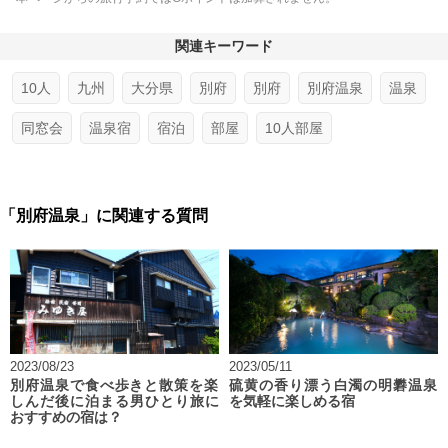
関連キーワード
10人
九州
大分県
別府
別府
別府温泉
温泉
同窓会
温泉宿
宿泊
部屋
10人部屋
「別府温泉」に関連する質問
2023/08/23
2023/05/11
別府温泉で食べ歩きと散策を楽
硫黄の香り漂う白濁の明礬温泉
しんだ後に泊まる男ひとり旅に
を気軽に楽しめる宿
おすすめの宿は？