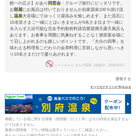
館一の広さ】があり
同窓会
・グループ旅行にピッタリです。
お
部屋
にお風呂は付いておりませんが自家源泉100％掛け流
し
温泉
大浴場にてゆっくり湯浴みを愉しめます。また流石に
10名皆さまご一緒にとはいきませんが4名さま位まで一緒に
水入らず入浴可能な完全予約制有料貸切展望満天露天風呂も
あります。お食事を周囲に気兼ねすることなく個室宴会場に
て召し上がれるのも嬉しいポイントです。『大分の四季』を
味わえる料理長こだわりの会席料理に舌鼓しながら思いっき
り10名さまだけで盛りあがれます。
シャンちゃん さんの回答（投稿日：2026/6/22）
通報する
すべてのクチコミ(2 件)をみる
掲載している宿に関する情報（宿情報・口コミ等）はその内容を保証するも
のではありません。
最新の宿情報・プラン情報は楽天トラベルにてご確認ください。
本ページからの旅行予約ではGポイントは加算されません。