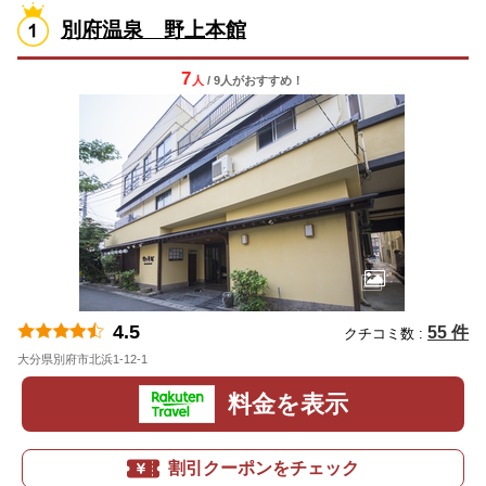
別府温泉 野上本館
7
人
/ 9人
が
おすすめ！
4.5
55 件
クチコミ数 :
大分県別府市北浜1-12-1
地図
料金を表示
割引クーポンをチェック