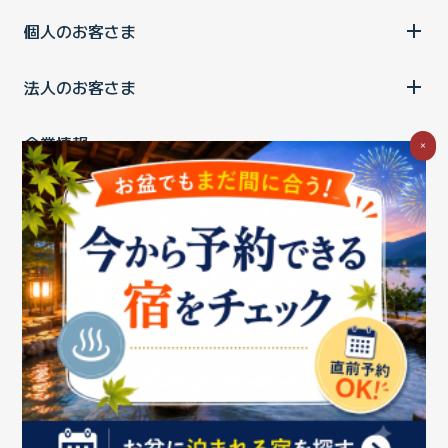
個人のお客さま
法人のお客さま
企業情報
×
ご利用中の方
お問い合わせ
消費税の表示
ウェブアクセシビリティの取り組み
個人情報保護ポリシー
プライバシーポータル
Cookieポリシー
特定商取引法に基づく表記
情報セキュリティ基本方針
商標について
BIGLOBEトップ