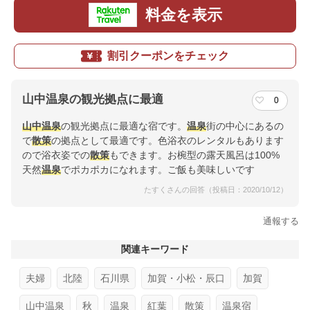
料金を表示
割引クーポンをチェック
山中温泉の観光拠点に最適
0
山中温泉
の観光拠点に最適な宿です。
温泉
街の中心にあるの
で
散策
の拠点として最適です。色浴衣のレンタルもあります
ので浴衣姿での
散策
もできます。お椀型の露天風呂は100%
天然
温泉
でポカポカになれます。ご飯も美味しいです
たすくさんの回答（投稿日：2020/10/12）
通報する
関連キーワード
夫婦
北陸
石川県
加賀・小松・辰口
加賀
山中温泉
秋
温泉
紅葉
散策
温泉宿