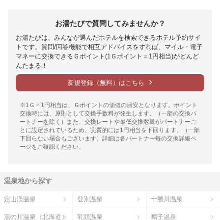
お湯たびで質問してみませんか？
お湯たびは、みんなが選んだホテルを検索できるホテル予約サイ
トです。質問/回答機能で相互アドバイスをすれば、マイル・電子
マネーに交換できるＧポイント(1Ｇポイント＝1円相当)がどんど
んたまる！
新規登録（無料）はこちら
※1Ｇ＝1円相当は、Ｇポイントの価値の目安となります。ポイント
交換時には、原則として交換手数料が発生します。（一部の交換パ
ートナーを除く）また、交換レートや最低交換数量がパートナーご
とに設定されているため、実質的には1円相当を下回ります。（一部
下回らない場合もございます）詳細は各パートナー毎の交換詳細ペ
ージをご確認ください。
温泉地から探す
定山渓温泉
登別温泉
十勝川温泉
湯の川温泉（北海道）
乳頭温泉
鳴子温泉