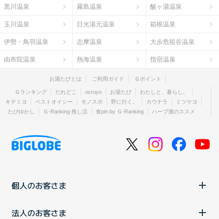
黒川温泉
霧島温泉
酸ヶ湯温泉
玉川温泉
日光湯元温泉
箱根温泉
伊勢・鳥羽温泉
志摩温泉
大歩危祖谷温泉
由布院温泉
熱海温泉
指宿温泉
お湯たびとは
ご利用ガイド
Ｇポイント
Ｇランキング
だれどこ
ocruyo
お湯たび
わたしと、暮らし。
キテミヨ
ベストオイシー
モノスポ
野に行く。
カウナラ
ミツケヨ
たびゆかし
Ｇ-Ranking 推し活
食pin by Ｇ-Ranking
ハーブ酒のススメ
個人のお客さま
法人のお客さま