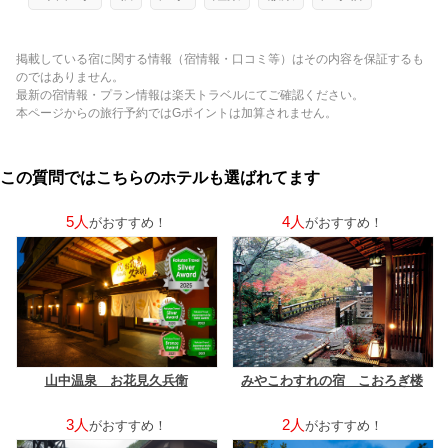
掲載している宿に関する情報（宿情報・口コミ等）はその内容を保証するも
のではありません。
最新の宿情報・プラン情報は楽天トラベルにてご確認ください。
本ページからの旅行予約ではGポイントは加算されません。
この質問ではこちらのホテルも選ばれてます
5人
4人
がおすすめ！
がおすすめ！
山中温泉 お花見久兵衛
みやこわすれの宿 こおろぎ楼
3人
2人
がおすすめ！
がおすすめ！