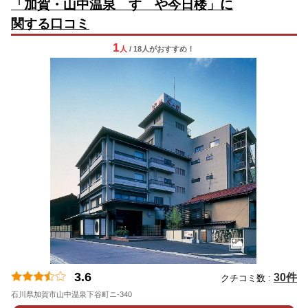
「加賀・山中温泉 すゞや今日楼」に
関する口コミ
1
人
/ 18人
が
おすすめ！
3.6
30件
クチコミ数 :
石川県加賀市山中温泉下谷町ニ-340