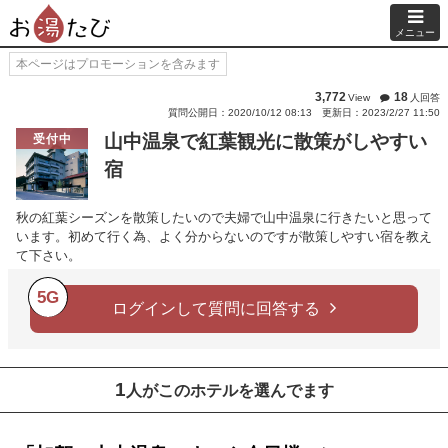
メニュー
本ページはプロモーションを含みます
3,772
18
View
人回答
質問公開日：2020/10/12 08:13
更新日：2023/2/27 11:50
山中温泉で紅葉観光に散策がしやすい
受付中
宿
秋の紅葉シーズンを散策したいので夫婦で山中温泉に行きたいと思って
います。初めて行く為、よく分からないのですが散策しやすい宿を教え
て下さい。
5G
ログインして質問に回答する
1
人がこのホテルを選んでます