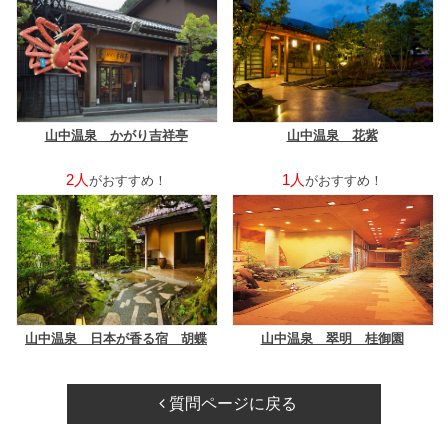
山中温泉 かがり吉祥亭
山中温泉 花紫
2人
1人
がおすすめ！
がおすすめ！
山中温泉 日本が香る宿 胡蝶
山中温泉 翠明 桂御園
質問ページに戻る