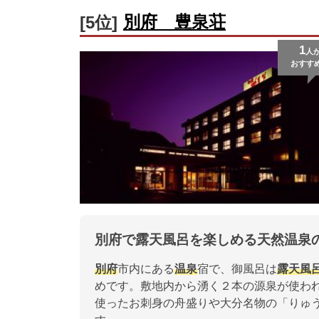
別府 豊泉荘
[5位]
1
人
おすす
別府で露天風呂を楽しめる天然温泉
別府
市内にある
温泉
宿で、御風呂は
露天風
めです。敷地内から湧く２本の源泉が使わ
使ったお刺身の舟盛りや大分名物の「りゅ