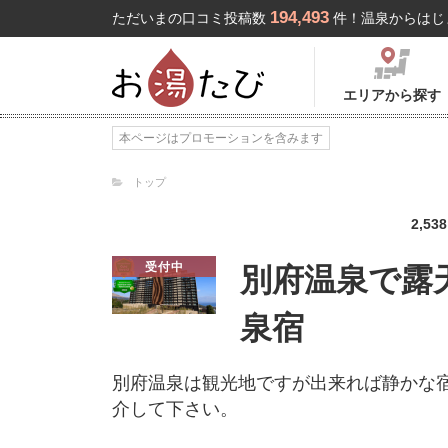
194,493
ただいまの口コミ投稿数
件！温泉からはじ
エリアから探す
本ページはプロモーションを含みます
トップ
2,538
受付中
別府温泉で露
泉宿
別府温泉は観光地ですが出来れば静かな
介して下さい。