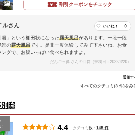
割引クーポンをチェック
テルさん
いいね！
0
棚湯」という棚田状になった
露天風呂
があります。一段一段
絶景の
露天風呂
です。是非一度体験してみて下さいね。お食
キングで、お腹いっぱい食べられますよ。
だんごっ鼻 さんの回答（投稿日：2022/3/20）
通報す
すべてのクチコミ(3 件)をみ
築別邸
が
4.4
め！
145 件
クチコミ数 :