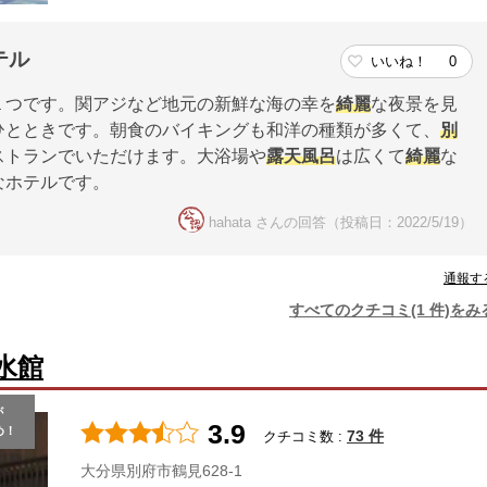
テル
いいね！
0
１つです。関アジなど地元の新鮮な海の幸を
綺麗
な夜景を見
ひとときです。朝食のバイキングも和洋の種類が多くて、
別
ストランでいただけます。大浴場や
露天風呂
は広くて
綺麗
な
なホテルです。
hahata さんの回答（投稿日：2022/5/19）
通報す
すべてのクチコミ(1 件)をみ
水館
が
3.9
め！
73 件
クチコミ数 :
大分県別府市鶴見628-1