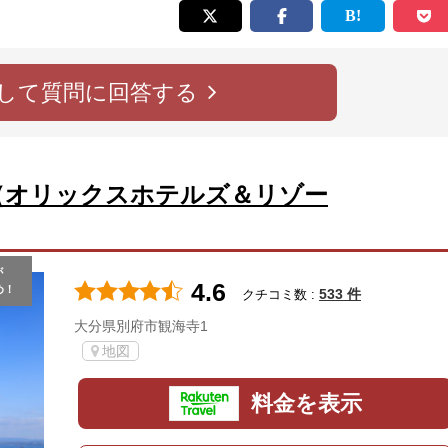
して質問に回答する
（オリックスホテルズ＆リゾー
が
4.6
め！
533 件
クチコミ数 :
大分県別府市観海寺1
地図
料金を表示