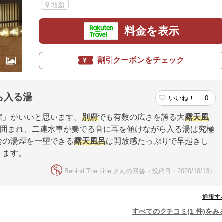
地図
料金を表示
割引クーポンをチェック
ら入る湯
いいね！
0
館」がいいと思います。
別府
でも有数の広さを誇る大
露天風
に囲まれ、二連水車が奏でる音に耳を傾けながら入る湯は究極
輪の湯煙を一望できる
露天風呂
は開放感たっぷりで早起きし
ります。
Behind The Line さんの回答（投稿日：2020/10/13）
通報す
すべてのクチコミ(1 件)をみ