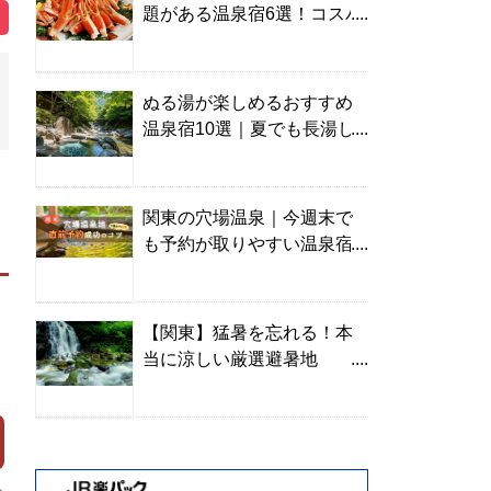
題がある温泉宿6選！コスパ
の高い宿からご褒美旅まで
ぬる湯が楽しめるおすすめ
温泉宿10選｜夏でも長湯し
やすい名湯を温泉ソムリエ
が厳選
関東の穴場温泉｜今週末で
も予約が取りやすい温泉宿
を温泉ソムリエが紹介
【関東】猛暑を忘れる！本
当に涼しい厳選避暑地
TOP10