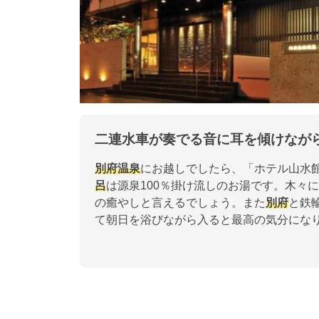
二連水車が奏でる音に耳を傾けなが
別府
温泉
にお越しでしたら、「ホテル山水
呂
は源泉100％掛け流しのお湯です。木々
の癒やしと言えるでしょう。また
別府
と鉄
て朝日を浴びながら入ると最高の気分にな