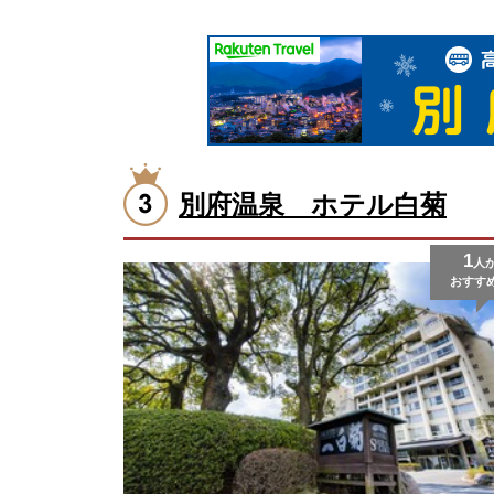
別府温泉 ホテル白菊
1
人
おすす