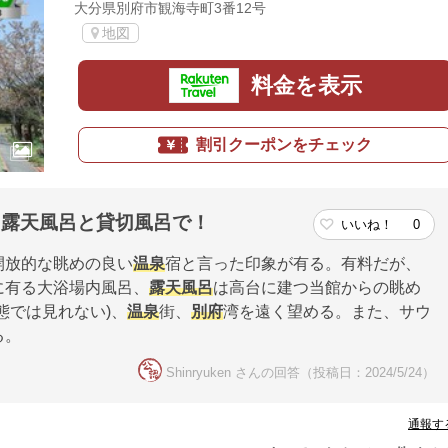
大分県別府市観海寺町3番12号
地図
料金を表示
割引クーポンをチェック
、露天風呂と貸切風呂で！
いいね！
0
開放的な眺めの良い
温泉
宿と言った印象が有る。有料だが、
に有る大浴場内風呂、
露天風呂
は高台に建つ当館からの眺め
態では見れない)、
温泉
街、
別府
湾を遠く望める。また、サウ
る。
Shinryuken さんの回答（投稿日：2024/5/24）
通報す