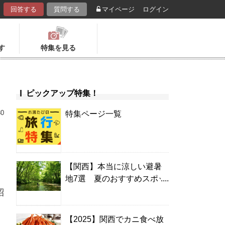
回答する
質問する
マイページ
ログイン
す
特集を見る
ピックアップ特集！
30
特集ページ一覧
【関西】本当に涼しい避暑
地7選 夏のおすすめスポッ
ト＆温泉宿
紹
【2025】関西でカニ食べ放