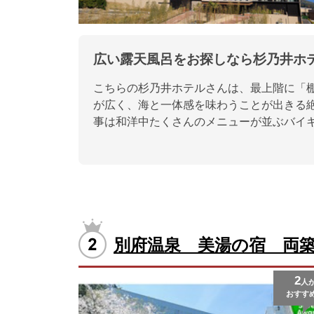
広い露天風呂をお探しなら杉乃井ホ
こちらの杉乃井ホテルさんは、最上階に「
が広く、海と一体感を味わうことが出きる
事は和洋中たくさんのメニューが並ぶバイ
別府温泉 美湯の宿 両
2
人
おすす