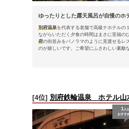
ゆったりとした露天風呂が自慢のホ
別府
温泉
を代表する老舗で高級ナホテルの
ながらいただく夕食の時間はまさに至福の
府
の街並みをパノラマのように見渡せるレ
のが嬉しいです。ご希望にふさわしい素敵
別府鉄輪温泉 ホテル山
[4位]
1
人
おすす