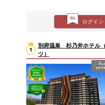
5G
ログイン
別府温泉 杉乃井ホテル
ツ）
3
人
おすす