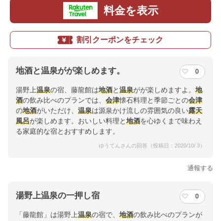
料金を表示
割引クーポンをチェック
地酒と温泉がが楽しめます。
0
湯野上
温泉
の宿、藤龍館は
地酒
と
温泉
がが楽しめますよ。
地
酒
の飲み比べのプランでは、
会津
懐石料理と季節ごとの
会津
の
地酒
がいただけ、
温泉
は源泉かけ流しの雰囲気の良い
露天
風呂
が楽しめます。おいしい料理と
地酒
を心ゆくまで味わえ
る家庭的な宿とおすすめします。
ゆうてんさんの回答（投稿日：2020/10/ 3）
通報する
湯野上温泉の一押し宿
0
「藤龍館」は湯野上
温泉
の宿で、
地酒
の飲み比べのプランが