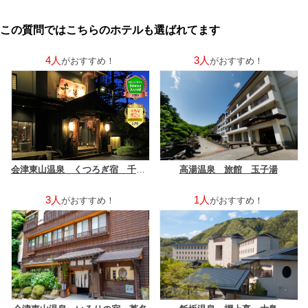
この質問ではこちらのホテルも選ばれてます
4人
3人
がおすすめ！
がおすすめ！
会津東山温泉 くつろぎ宿 千代滝
高湯温泉 旅館 玉子湯
3人
1人
がおすすめ！
がおすすめ！