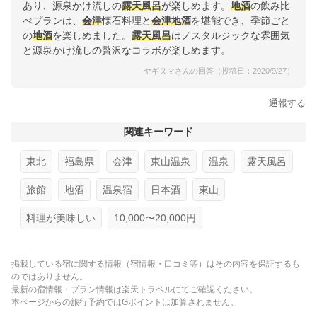
あり、源泉かけ流しの
露天風呂
が楽しめます。
地酒
の飲み比
べプランは、
会津
懐石料理と
会津
地酒
を堪能でき、季節ごと
の
地酒
を楽しめました。
露天風呂
はノスタルジックな雰囲気
と源泉かけ流しの贅沢なコラボが楽しめます。
ヤギヌマさんの回答（投稿日：2020/9/27）
通報する
関連キーワード
東北
福島県
会津
東山温泉
温泉
露天風呂
旅館
地酒
温泉宿
日本酒
東山
料理が美味しい
10,000〜20,000円
掲載している宿に関する情報（宿情報・口コミ等）はその内容を保証するも
のではありません。
最新の宿情報・プラン情報は楽天トラベルにてご確認ください。
本ページからの旅行予約ではGポイントは加算されません。