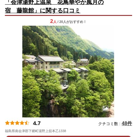
「会津湯野上温泉 花鳥華やか風月の
宿 藤龍館」に関する口コミ
2
人
/ 20人
が
おすすめ！
4.7
48件
クチコミ数 :
福島県南会津郡下郷町湯野上舘本乙1338