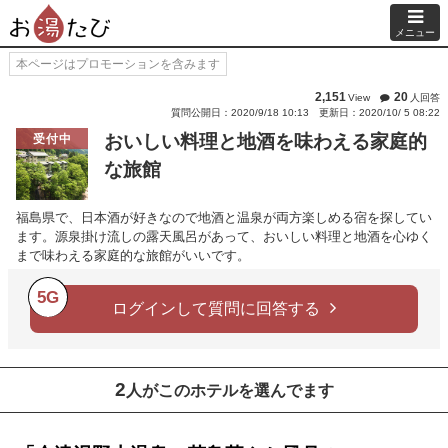
メニュー
本ページはプロモーションを含みます
2,151
20
View
人回答
質問公開日：2020/9/18 10:13
更新日：2020/10/ 5 08:22
おいしい料理と地酒を味わえる家庭的
受付中
な旅館
福島県で、日本酒が好きなので地酒と温泉が両方楽しめる宿を探してい
ます。源泉掛け流しの露天風呂があって、おいしい料理と地酒を心ゆく
まで味わえる家庭的な旅館がいいです。
5G
ログインして質問に回答する
2
人がこのホテルを選んでます