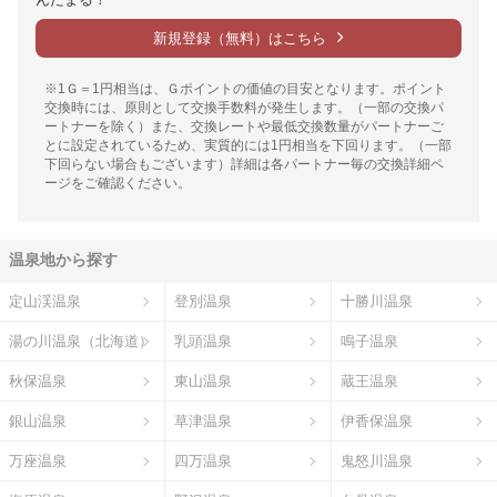
新規登録（無料）はこちら
※1Ｇ＝1円相当は、Ｇポイントの価値の目安となります。ポイント
交換時には、原則として交換手数料が発生します。（一部の交換パ
ートナーを除く）また、交換レートや最低交換数量がパートナーご
とに設定されているため、実質的には1円相当を下回ります。（一部
下回らない場合もございます）詳細は各パートナー毎の交換詳細ペ
ージをご確認ください。
温泉地から探す
定山渓温泉
登別温泉
十勝川温泉
湯の川温泉（北海道）
乳頭温泉
鳴子温泉
秋保温泉
東山温泉
蔵王温泉
銀山温泉
草津温泉
伊香保温泉
万座温泉
四万温泉
鬼怒川温泉