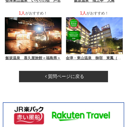
会津東山温泉 いろりの宿 芦名
飯坂温泉 摺上亭 大鳥
1人
1人
がおすすめ！
がおすすめ！
飯坂温泉 喜久屋旅館＜福島県＞
会津・東山温泉 御宿 東鳳（オリックスホテルズ＆リゾーツ）
質問ページに戻る