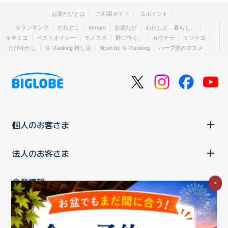
お湯たびとは
ご利用ガイド
Ｇポイント
Ｇランキング
だれどこ
ocruyo
お湯たび
わたしと、暮らし。
キテミヨ
ベストオイシー
モノスポ
野に行く。
カウナラ
ミツケヨ
たびゆかし
Ｇ-Ranking 推し活
食pin by Ｇ-Ranking
ハーブ酒のススメ
個人のお客さま
法人のお客さま
企業情報
×
ご利用中の方