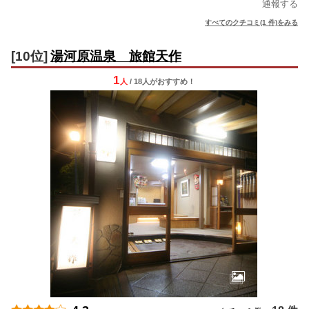
通報する
すべてのクチコミ(1 件)をみる
[10位]
湯河原温泉 旅館天作
1
人
/ 18人
が
おすすめ！