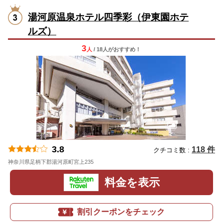
湯河原温泉ホテル四季彩（伊東園ホテ
ルズ）
3
人
/ 18人
が
おすすめ！
3.8
118 件
クチコミ数 :
神奈川県足柄下郡湯河原町宮上235
地図
料金を表示
割引クーポンをチェック