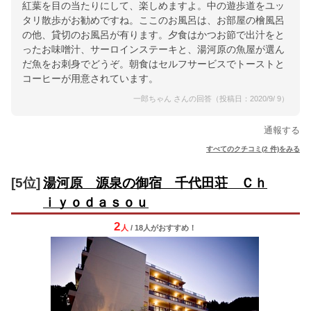
紅葉を目の当たりにして、楽しめますよ。中の遊歩道をユッ
タリ散歩がお勧めですね。ここのお風呂は、お部屋の檜風呂
の他、貸切のお風呂が有ります。夕食はかつお節で出汁をと
ったお味噌汁、サーロインステーキと、湯河原の魚屋が選ん
だ魚をお刺身でどうぞ。朝食はセルフサービスでトーストと
コーヒーが用意されています。
一郎ちゃん さんの回答（投稿日：2020/9/ 9）
通報する
すべてのクチコミ(2 件)をみる
[5位]
湯河原 源泉の御宿 千代田荘 Ｃｈ
ｉｙｏｄａｓｏｕ
2
人
/ 18人
が
おすすめ！