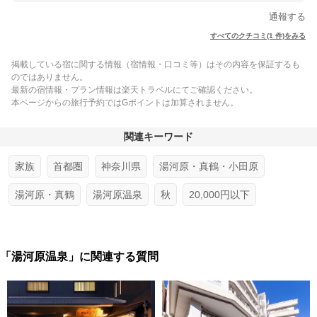
通報する
すべてのクチコミ(1 件)をみる
掲載している宿に関する情報（宿情報・口コミ等）はその内容を保証するも
のではありません。
最新の宿情報・プラン情報は楽天トラベルにてご確認ください。
本ページからの旅行予約ではGポイントは加算されません。
関連キーワード
家族
首都圏
神奈川県
湯河原・真鶴・小田原
湯河原・真鶴
湯河原温泉
秋
20,000円以下
「湯河原温泉」に関連する質問