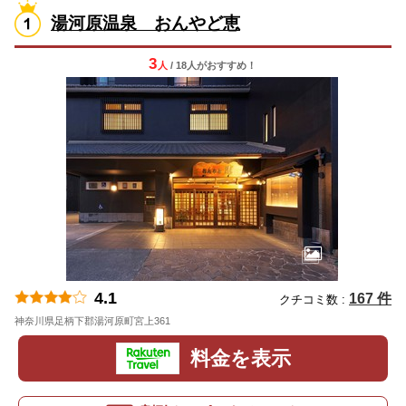
湯河原温泉 おんやど恵
3
人
/ 18人
が
おすすめ！
4.1
167 件
クチコミ数 :
神奈川県足柄下郡湯河原町宮上361
地図
料金を表示