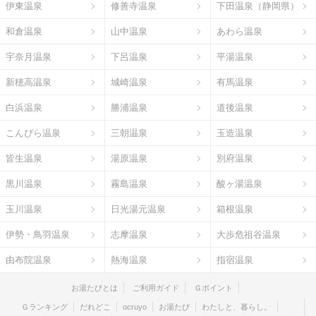
伊東温泉
修善寺温泉
下田温泉（静岡県）
和倉温泉
山中温泉
あわら温泉
宇奈月温泉
下呂温泉
平湯温泉
新穂高温泉
城崎温泉
有馬温泉
白浜温泉
勝浦温泉
道後温泉
こんぴら温泉
三朝温泉
玉造温泉
皆生温泉
湯原温泉
別府温泉
黒川温泉
霧島温泉
酸ヶ湯温泉
玉川温泉
日光湯元温泉
箱根温泉
伊勢・鳥羽温泉
志摩温泉
大歩危祖谷温泉
由布院温泉
熱海温泉
指宿温泉
お湯たびとは
ご利用ガイド
Ｇポイント
Ｇランキング
だれどこ
ocruyo
お湯たび
わたしと、暮らし。