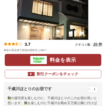
3.7
20 件
クチコミ数 :
神奈川県足柄下郡湯河原町宮上480-7
地図
料金を表示
割引クーポンをチェック
千歳川ほとりのお宿です
1
秋
の湯河原を楽しむのに、千歳川ほとりのこのお宿が良いと
思います。
秋
を楽しむのに千歳川を眺め又万葉公園に行けば