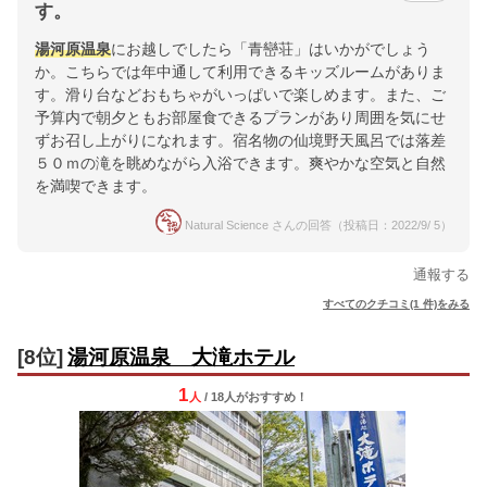
す。
湯河原温泉
にお越しでしたら「青巒荘」はいかがでしょう
か。こちらでは年中通して利用できるキッズルームがありま
す。滑り台などおもちゃがいっぱいで楽しめます。また、ご
予算内で朝夕ともお部屋食できるプランがあり周囲を気にせ
ずお召し上がりになれます。宿名物の仙境野天風呂では落差
５０ｍの滝を眺めながら入浴できます。爽やかな空気と自然
を満喫できます。
Natural Science さんの回答（投稿日：2022/9/ 5）
通報する
すべてのクチコミ(1 件)をみる
[8位]
湯河原温泉 大滝ホテル
1
人
/ 18人
が
おすすめ！