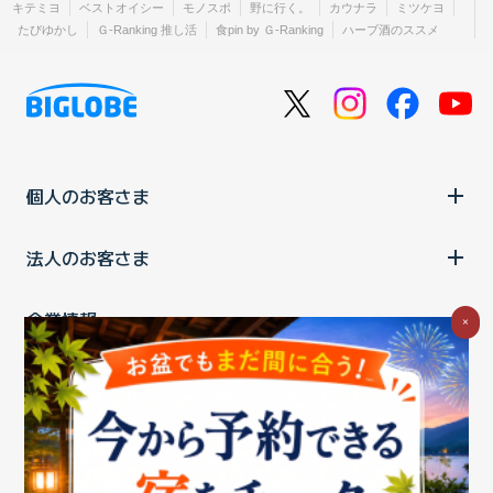
キテミヨ
ベストオイシー
モノスポ
野に行く。
カウナラ
ミツケヨ
たびゆかし
Ｇ-Ranking 推し活
食pin by Ｇ-Ranking
ハーブ酒のススメ
個人のお客さま
法人のお客さま
企業情報
×
ご利用中の方
お問い合わせ
消費税の表示
ウェブアクセシビリティの取り組み
個人情報保護ポリシー
プライバシーポータル
Cookieポリシー