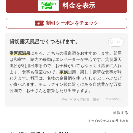
料金を表示
割引クーポンをチェック
貸切露天風呂でくつろげます。
0
湯河原温泉
にある、こちらの温泉宿をおすすめします。部屋
は和室で、館内の移動はエレベーターが中心です。貸切露天
風呂が利用出来るので、お子様がいてもゆっくり温泉に入れ
ます。食事も個室なので、
家族
団欒、楽しく豪華な食事が味
わえます。料理は、名物の金目鯛を使ったしゃぶしゃぶなど
が食べれます。チェックイン後に近くにある自然豊かな万葉
公園で、お子さんと散策したり出来ますよ。
May_W さんの回答（投稿日：2023/9/20）
通報する
すべてのクチコミ(1 件)をみる