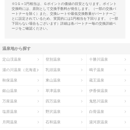
※1Ｇ＝1円相当は、Ｇポイントの価値の目安となります。ポイント
交換時には、原則として交換手数料が発生します。（一部の交換パ
ートナーを除く）また、交換レートや最低交換数量がパートナーご
とに設定されているため、実質的には1円相当を下回ります。（一部
下回らない場合もございます）詳細は各パートナー毎の交換詳細ペ
ージをご確認ください。
温泉地から探す
定山渓温泉
登別温泉
十勝川温泉
湯の川温泉（北海道）
乳頭温泉
鳴子温泉
秋保温泉
東山温泉
蔵王温泉
銀山温泉
草津温泉
伊香保温泉
万座温泉
四万温泉
鬼怒川温泉
塩原温泉
野沢温泉
白骨温泉
月岡温泉
石和温泉
湯河原温泉