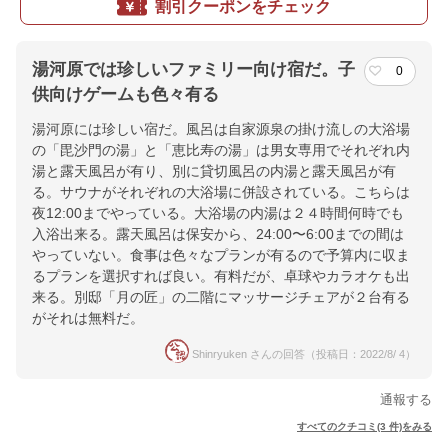
割引クーポンをチェック
湯河原では珍しいファミリー向け宿だ。子
0
供向けゲームも色々有る
湯河原には珍しい宿だ。風呂は自家源泉の掛け流しの大浴場
の「毘沙門の湯」と「恵比寿の湯」は男女専用でそれぞれ内
湯と露天風呂が有り、別に貸切風呂の内湯と露天風呂が有
る。サウナがそれぞれの大浴場に併設されている。こちらは
夜12:00までやっている。大浴場の内湯は２４時間何時でも
入浴出来る。露天風呂は保安から、24:00〜6:00までの間は
やっていない。食事は色々なプランが有るので予算内に収ま
るプランを選択すれば良い。有料だが、卓球やカラオケも出
来る。別邸「月の匠」の二階にマッサージチェアが２台有る
がそれは無料だ。
Shinryuken さんの回答（投稿日：2022/8/ 4）
通報する
すべてのクチコミ(3 件)をみる