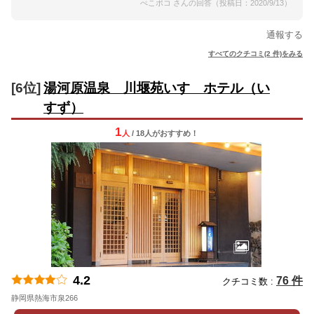
ぺこポコ さんの回答（投稿日：2020/9/13）
通報する
すべてのクチコミ(2 件)をみる
[6位]
湯河原温泉 川堰苑いすゞホテル（い
すず）
1
人
/ 18人
が
おすすめ！
4.2
76 件
クチコミ数 :
静岡県熱海市泉266
地図