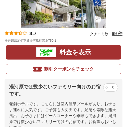
3.7
69 件
クチコミ数 :
神奈川県足柄下郡湯河原町宮上750-1
地図
料金を表示
割引クーポンをチェック
湯河原では数少ないファミリー向けのお宿
0
です。
老舗ホテルです。こちらには室内温泉プールがあり、お子さ
ま連れに人気です。ご予算も大丈夫です。足湯や素敵な露天
風呂、お子さまにはゲームコーナーや卓球もできます。湯河
原では数少ないファミリー向けのお宿です。お食事もおいし