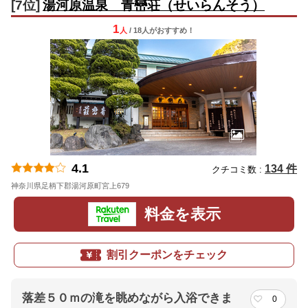
[7位]
湯河原温泉 青巒荘（せいらんそう）
1
人
/ 18人
が
おすすめ！
4.1
134 件
クチコミ数 :
神奈川県足柄下郡湯河原町宮上679
地図
料金を表示
割引クーポンをチェック
落差５０ｍの滝を眺めながら入浴できま
0