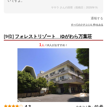
いですよ。
ササラ さんの回答（投稿日：2020/9/ 9）
通報する
すべてのクチコミ(1 件)をみる
[9位]
フォレストリゾート ゆがわら万葉荘
1
人
/ 18人
が
おすすめ！
4.2
40 件
クチコミ数 :