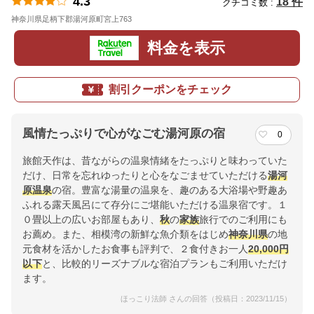
4.3
18 件
クチコミ数 :
神奈川県足柄下郡湯河原町宮上763
地図
料金を表示
割引クーポンをチェック
風情たっぷりで心がなごむ湯河原の宿
0
旅館天作は、昔ながらの温泉情緒をたっぷりと味わっていた
だけ、日常を忘れゆったりと心をなごませていただける
湯河
原温泉
の宿。豊富な湯量の温泉を、趣のある大浴場や野趣あ
ふれる露天風呂にて存分にご堪能いただける温泉宿です。１
０畳以上の広いお部屋もあり、
秋
の
家族
旅行でのご利用にも
お薦め。また、相模湾の新鮮な魚介類をはじめ
神奈川県
の地
元食材を活かしたお食事も評判で、２食付きお一人
20,000円
以下
と、比較的リーズナブルな宿泊プランもご利用いただけ
ます。
ほっこり法師 さんの回答（投稿日：2023/11/15）