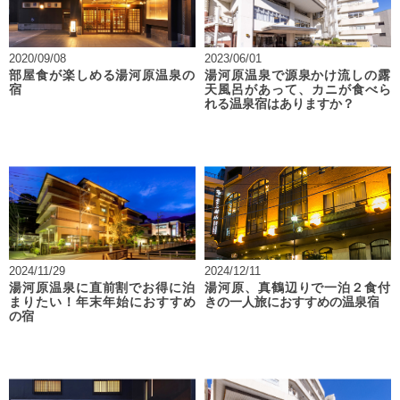
2020/09/08
2023/06/01
部屋食が楽しめる湯河原温泉の
湯河原温泉で源泉かけ流しの露
宿
天風呂があって、カニが食べら
れる温泉宿はありますか？
2024/11/29
2024/12/11
湯河原温泉に直前割でお得に泊
湯河原、真鶴辺りで一泊２食付
まりたい！年末年始におすすめ
きの一人旅におすすめの温泉宿
の宿