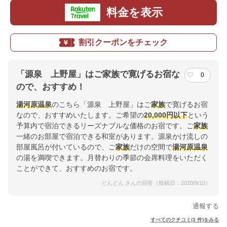
料金を表示
割引クーポンをチェック
「源泉 上野屋」はご家族で寛げるお宿な
0
ので、おすすめ！
湯河原温泉
のこちら「源泉 上野屋」はご
家族
で寛げるお宿
なので、おすすめいたします。ご希望の
20,000円以下
という
予算内で宿泊できるリーズナブルな価格のお宿です。ご
家族
一緒のお部屋で宿泊できる和室があります。源泉かけ流しの
部屋風呂が付いているので、ご
家族
だけの空間で
湯河原温泉
の湯を満喫できます。月替わりの季節の会席料理をいただく
ことができて、おすすめのお宿です。
どんどん さんの回答（投稿日：2020/9/10）
通報する
すべてのクチコミ(3 件)をみる