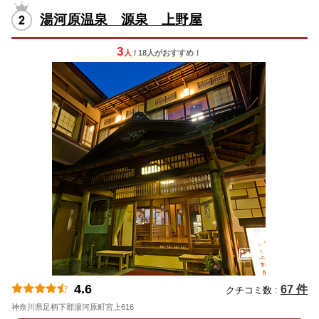
湯河原温泉 源泉 上野屋
3
人
/ 18人
が
おすすめ！
4.6
67 件
クチコミ数 :
神奈川県足柄下郡湯河原町宮上616
地図