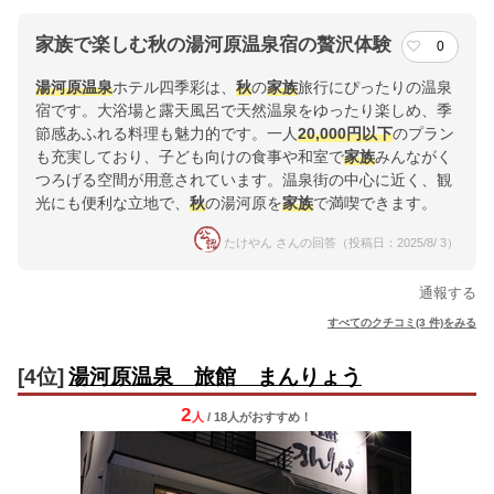
家族で楽しむ秋の湯河原温泉宿の贅沢体験
0
湯河原温泉
ホテル四季彩は、
秋
の
家族
旅行にぴったりの温泉
宿です。大浴場と露天風呂で天然温泉をゆったり楽しめ、季
節感あふれる料理も魅力的です。一人
20,000円以下
のプラン
も充実しており、子ども向けの食事や和室で
家族
みんながく
つろげる空間が用意されています。温泉街の中心に近く、観
光にも便利な立地で、
秋
の湯河原を
家族
で満喫できます。
たけやん さんの回答（投稿日：2025/8/ 3）
通報する
すべてのクチコミ(3 件)をみる
[4位]
湯河原温泉 旅館 まんりょう
2
人
/ 18人
が
おすすめ！