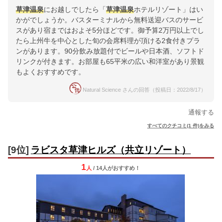
草津温泉
にお越しでしたら「
草津温泉
ホテルリゾート」はい
かがでしょうか。バスターミナルから無料送迎バスのサービ
スがあり宿まではおよそ5分ほどです。御予算2万円以上でし
たら上州牛を中心とした旬の会席料理が頂ける2食付きプラ
ンがあります。90分飲み放題付でビールや日本酒、ソフトド
リンクが付きます。お部屋も65平米の広い和洋室があり景観
もよくおすすめです。
Natural Science さんの回答（投稿日：2022/8/17）
通報する
すべてのクチコミ(1 件)をみる
[9位]
ラビスタ草津ヒルズ（共立リゾート）
1
人
/ 14人
が
おすすめ！