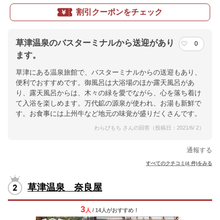
割引クーポンをチェック
草津温泉のバスターミナルから送迎があり
0
ます。
草津にある温泉旅館で、バスターミナルからの送迎もあり、
便利でおすすめです。御風呂は大浴場のほか露天風呂があ
り、露天風呂からは、木々の緑を愛でながら、心を落ち着け
て入浴を楽しめます。万代鉱の源泉が使われ、お湯も新鮮で
す。お食事には上州牛など地元の味覚が盛りだくさんです。
わらびもち さんの回答（投稿日：2021/6/ 2）
通報する
すべてのクチコミ(4 件)をみる
草津温泉 奈良屋
3
人
/ 14人
が
おすすめ！