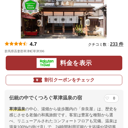
4.7
233 件
クチコミ数 :
群馬県吾妻郡草津町草津396
地図
料金を表示
割引クーポンをチェック
伝統の中でくつろぐ草津温泉の宿
0
草津温泉
の中心、湯畑から徒歩圏内の「奈良屋」は、歴史を
感じさせる老舗の和風旅館です。客室は豊富な種類から選
べ、リニューアルされたコンフォートフロアも完備。温泉は
源泉100%の掛け流しで、24時間利用可能な大浴場や貸切風