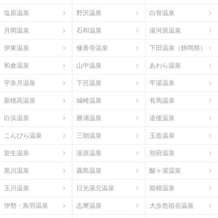
塩原温泉
野沢温泉
白骨温泉
月岡温泉
石和温泉
湯河原温泉
伊東温泉
修善寺温泉
下田温泉（静岡県）
和倉温泉
山中温泉
あわら温泉
宇奈月温泉
下呂温泉
平湯温泉
新穂高温泉
城崎温泉
有馬温泉
白浜温泉
勝浦温泉
道後温泉
こんぴら温泉
三朝温泉
玉造温泉
皆生温泉
湯原温泉
別府温泉
黒川温泉
霧島温泉
酸ヶ湯温泉
玉川温泉
日光湯元温泉
箱根温泉
伊勢・鳥羽温泉
志摩温泉
大歩危祖谷温泉