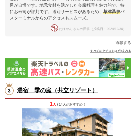
呂が自慢です。地元食材を活かした会席料理も魅力的で、特
にお寿司が評判です。送迎サービスがあるため、
草津温泉
バ
スターミナルからのアクセスもスムーズ。
たけやん さんの回答（投稿日：2024/12/30）
通報する
すべてのクチコミ(3 件)をみる
湯宿 季の庭（共立リゾート）
1
人
/ 14人
が
おすすめ！