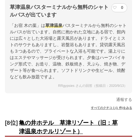
草津温泉バスターミナルから無料のシャト
0
ルバスが出ています
「お宿 木の葉」は
草津温泉
バスターミナルから無料のシャト
ルバスが出ています。自然に抱かれた立地にある宿で、館内
には広々とした大浴場と露天風呂があります。ドライとミス
トのサウナもありますし、岩盤浴もあります。貸切露天風呂
も３つあるので、プライベートな入浴も可能です。湯上りに
はエステやマッサージが受けられます。夕食はハーフバイキ
ング形式で、お造り、温物、鉄板焼き、天ぷら、焼き物、デ
ザート等が食べられます。ソフトドリンクや生ビール、焼酎
なども飲み放題ですよ。
RRgypsies さんの回答（投稿日：2020/9/13）
通報する
すべてのクチコミ(1 件)をみる
[8位]
亀の井ホテル 草津リゾート（旧：草
津温泉ホテルリゾート）