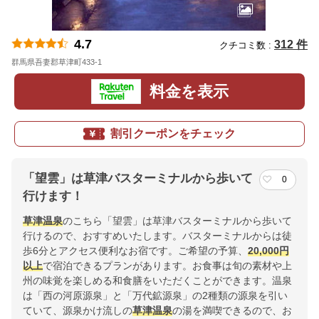
4.7
312 件
クチコミ数 :
群馬県吾妻郡草津町433-1
地図
料金を表示
割引クーポンをチェック
「望雲」は草津バスターミナルから歩いて
0
行けます！
草津温泉
のこちら「望雲」は草津バスターミナルから歩いて
行けるので、おすすめいたします。バスターミナルからは徒
歩6分とアクセス便利なお宿です。ご希望の予算、
20,000円
以上
で宿泊できるプランがあります。お食事は旬の素材や上
州の味覚を楽しめる和食膳をいただくことができます。温泉
は「西の河原源泉」と「万代鉱源泉」の2種類の源泉を引い
ていて、源泉かけ流しの
草津温泉
の湯を満喫できるので、お