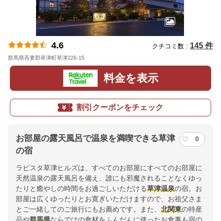
4.6
145 件
クチコミ数 :
群馬県吾妻郡草津町草津226-15
地図
料金を表示
割引クーポンをチェック
お部屋の露天風呂で温泉を満喫できる草津
0
の宿
ラビスタ草津ヒルズは、すべてのお部屋にすべてのお部屋に
天然温泉の露天風呂を備え、誰にも邪魔されることなくゆっ
たりと癒やしの時間をお過ごしいただける
草津温泉
の宿。お
部屋は広くゆったりとお寛ぎいただけますので、お祖父さま
とご一緒してのご旅行にもお薦めです。また、
北関東
の特産
品や
群馬県
ならではの食材をふんだんに使ったお食事も宿の