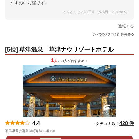
すすめのお宿です。
どんどん さんの回答（投稿日：2020/9/ 8）
通報する
すべてのクチコミ(1 件)をみる
[5位]
草津温泉 草津ナウリゾートホテル
1
人
/ 14人
が
おすすめ！
4.4
428 件
クチコミ数 :
群馬県吾妻郡草津町草津白根750
地図