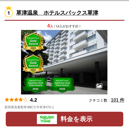
草津温泉 ホテルスパックス草津
4
人
/ 14人
が
おすすめ！
4.2
101 件
クチコミ数 :
群馬県吾妻郡草津町大字草津470-1
地図
料金を表示