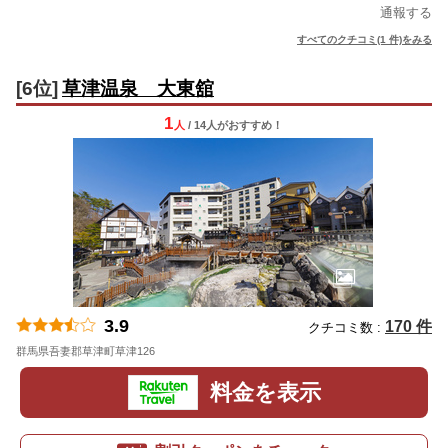
通報する
すべてのクチコミ(1 件)をみる
[6位]
草津温泉 大東舘
1
人
/ 14人
が
おすすめ！
3.9
170 件
クチコミ数 :
群馬県吾妻郡草津町草津126
地図
料金を表示