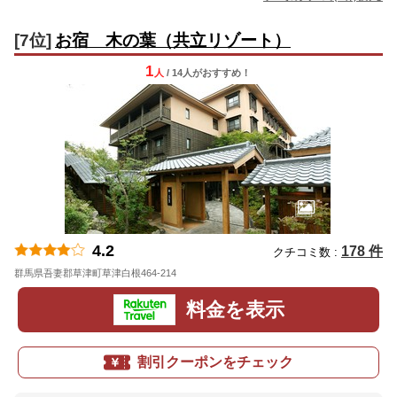
[7位]
お宿 木の葉（共立リゾート）
1
人
/ 14人
が
おすすめ！
4.2
178 件
クチコミ数 :
群馬県吾妻郡草津町草津白根464-214
地図
料金を表示
割引クーポンをチェック