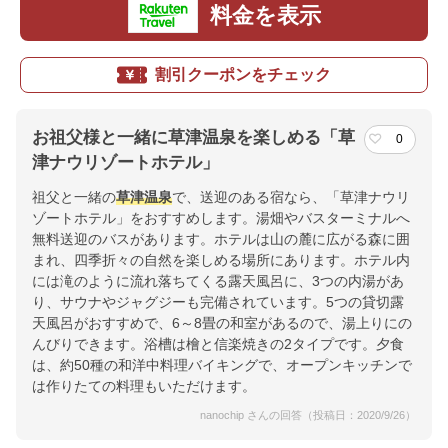
料金を表示
割引クーポンをチェック
お祖父様と一緒に草津温泉を楽しめる「草
0
津ナウリゾートホテル」
祖父と一緒の
草津温泉
で、送迎のある宿なら、「草津ナウリ
ゾートホテル」をおすすめします。湯畑やバスターミナルへ
無料送迎のバスがあります。ホテルは山の麓に広がる森に囲
まれ、四季折々の自然を楽しめる場所にあります。ホテル内
には滝のように流れ落ちてくる露天風呂に、3つの内湯があ
り、サウナやジャグジーも完備されています。5つの貸切露
天風呂がおすすめで、6～8畳の和室があるので、湯上りにの
んびりできます。浴槽は檜と信楽焼きの2タイプです。夕食
は、約50種の和洋中料理バイキングで、オープンキッチンで
は作りたての料理もいただけます。
nanochip さんの回答（投稿日：2020/9/26）