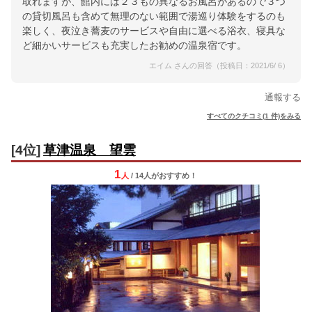
取れますが、館内には２３もの異なるお風呂があるので３つ
の貸切風呂も含めて無理のない範囲で湯巡り体験をするのも
楽しく、夜泣き蕎麦のサービスや自由に選べる浴衣、寝具な
ど細かいサービスも充実したお勧めの温泉宿です。
エイム さんの回答（投稿日：2021/6/ 6）
通報する
すべてのクチコミ(1 件)をみる
[4位]
草津温泉 望雲
1
人
/ 14人
が
おすすめ！