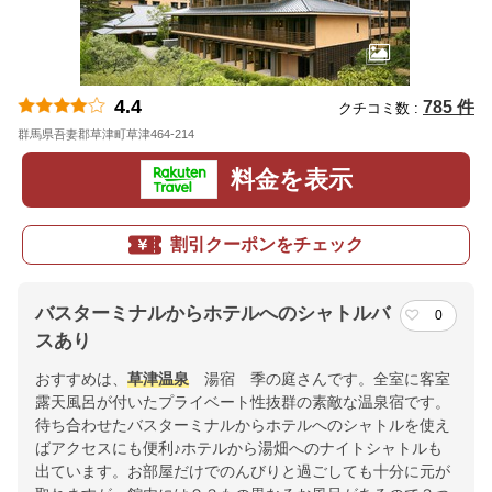
4.4
785 件
クチコミ数 :
群馬県吾妻郡草津町草津464-214
地図
料金を表示
割引クーポンをチェック
バスターミナルからホテルへのシャトルバ
0
スあり
おすすめは、
草津温泉
湯宿 季の庭さんです。全室に客室
露天風呂が付いたプライベート性抜群の素敵な温泉宿です。
待ち合わせたバスターミナルからホテルへのシャトルを使え
ばアクセスにも便利♪ホテルから湯畑へのナイトシャトルも
出ています。お部屋だけでのんびりと過ごしても十分に元が