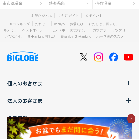
由布院温泉
熱海温泉
指宿温泉
お湯たびとは
ご利用ガイド
Ｇポイント
Ｇランキング
だれどこ
ocruyo
お湯たび
わたしと、暮らし。
キテミヨ
ベストオイシー
モノスポ
野に行く。
カウナラ
ミツケヨ
たびゆかし
Ｇ-Ranking 推し活
食pin by Ｇ-Ranking
ハーブ酒のススメ
個人のお客さま
法人のお客さま
企業情報
×
ご利用中の方