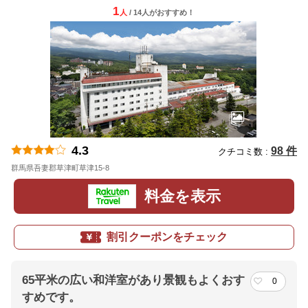
1
人
/ 14人
が
おすすめ！
4.3
98 件
クチコミ数 :
群馬県吾妻郡草津町草津15-8
地図
料金を表示
割引クーポンをチェック
65平米の広い和洋室があり景観もよくおす
0
すめです。