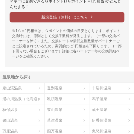
マネーに交換できるＧポイント(1Ｇポイント＝1円相当)がどんど
んたまる！
新規登録（無料）はこちら
※1Ｇ＝1円相当は、Ｇポイントの価値の目安となります。ポイント
交換時には、原則として交換手数料が発生します。（一部の交換パ
ートナーを除く）また、交換レートや最低交換数量がパートナーご
とに設定されているため、実質的には1円相当を下回ります。（一部
下回らない場合もございます）詳細は各パートナー毎の交換詳細ペ
ージをご確認ください。
温泉地から探す
定山渓温泉
登別温泉
十勝川温泉
湯の川温泉（北海道）
乳頭温泉
鳴子温泉
秋保温泉
東山温泉
蔵王温泉
銀山温泉
草津温泉
伊香保温泉
万座温泉
四万温泉
鬼怒川温泉