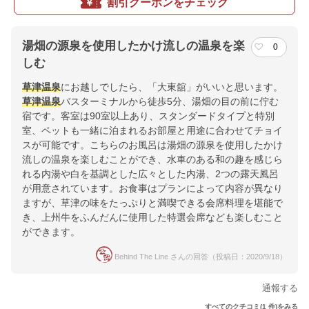
割引クーポンをチェック
湯畑の源泉を使用したかけ流しの温泉を楽
0
しむ
草津温泉
にお越しでしたら、「大東舘」がいいと思います。
草津温泉
バスターミナルから徒歩5分、湯畑の目の前に佇む
宿です。客室は90室以上あり、スタンダードタイプと特別
室、ペットも一緒に泊まれるお部屋と用途に合わせてチョイ
スが可能です。こちらのお風呂は湯畑の源泉を使用したかけ
流しの温泉を楽しむことができ、水車のある和の趣を感じら
れる内湯や白を基調とした広々とした内湯、2つの露天風呂
が用意されています。お食事はプランによって内容が異なり
ますが、草津の味をたっぷりと満喫できる会席料理を堪能で
き、上州牛をふんだんに使用した特選会席なども楽しむこと
ができます。
Behind The Line さんの回答（投稿日：2020/9/18）
通報する
すべてのクチコミ(1 件)をみる