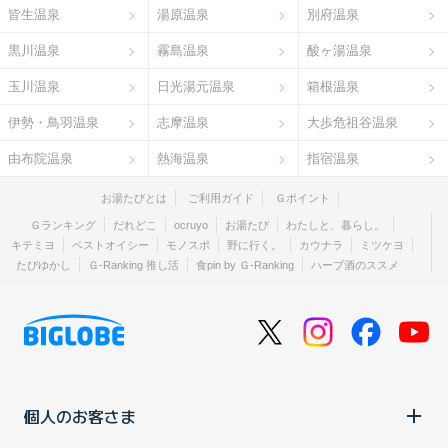
皆生温泉
湯原温泉
別府温泉
黒川温泉
霧島温泉
酸ヶ湯温泉
玉川温泉
日光湯元温泉
箱根温泉
伊勢・鳥羽温泉
志摩温泉
大歩危祖谷温泉
由布院温泉
熱海温泉
指宿温泉
お湯たびとは
ご利用ガイド
Ｇポイント
Ｇランキング
だれどこ
ocruyo
お湯たび
わたしと、暮らし。
キテミヨ
ベストオイシー
モノスポ
野に行く。
カウナラ
ミツケヨ
たびゆかし
Ｇ-Ranking 推し活
食pin by Ｇ-Ranking
ハーブ酒のススメ
個人のお客さま