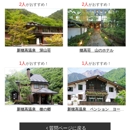
2人
2人
がおすすめ！
がおすすめ！
新穂高温泉 深山荘
穂高荘 山のホテル
1人
1人
がおすすめ！
がおすすめ！
新穂高温泉 槍の郷
新穂高温泉 ペンション ヨーデル
質問ページに戻る