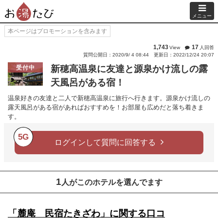
メニュー
本ページはプロモーションを含みます
1,743
17
View
人回答
質問公開日：2020/9/ 4 08:44
更新日：2022/12/24 20:07
新穂高温泉に友達と源泉かけ流しの露
受付中
天風呂がある宿！
温泉好きの友達と二人で新穂高温泉に旅行へ行きます。源泉かけ流しの
露天風呂がある宿があればおすすめを！お部屋も広めだと落ち着きま
す。
5G
ログインして質問に回答する
1
人がこのホテルを選んでます
「麓庵 民宿たきざわ」に関する口コ