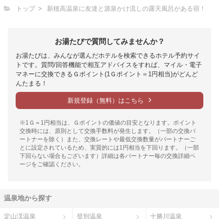
トップ
新穂高温泉に友達と源泉かけ流しの露天風呂がある宿！
お湯たびで質問してみませんか？
お湯たびは、みんなが選んだホテルを検索できるホテル予約サイ
トです。質問/回答機能で相互アドバイスをすれば、マイル・電子
マネーに交換できるＧポイント(1Ｇポイント＝1円相当)がどんど
んたまる！
新規登録（無料）はこちら
※1Ｇ＝1円相当は、Ｇポイントの価値の目安となります。ポイント
交換時には、原則として交換手数料が発生します。（一部の交換パ
ートナーを除く）また、交換レートや最低交換数量がパートナーご
とに設定されているため、実質的には1円相当を下回ります。（一部
下回らない場合もございます）詳細は各パートナー毎の交換詳細ペ
ージをご確認ください。
温泉地から探す
定山渓温泉
登別温泉
十勝川温泉