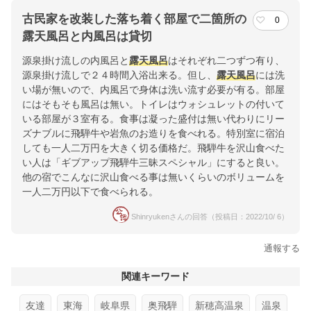
古民家を改装した落ち着く部屋で二箇所の
0
露天風呂と内風呂は貸切
源泉掛け流しの内風呂と
露天風呂
はそれぞれ二つずつ有り、
源泉掛け流しで２４時間入浴出来る。但し、
露天風呂
には洗
い場が無いので、内風呂で身体は洗い流す必要が有る。部屋
にはそもそも風呂は無い。トイレはウォシュレットの付いて
いる部屋が３室有る。食事は凝った盛付は無い代わりにリー
ズナブルに飛騨牛や岩魚のお造りを食べれる。特別室に宿泊
しても一人二万円を大きく切る価格だ。飛騨牛を沢山食べた
い人は「ギブアップ飛騨牛三昧スペシャル」にすると良い。
他の宿でこんなに沢山食べる事は無いくらいのボリュームを
一人二万円以下で食べられる。
Shinryukenさんの回答（投稿日：2022/10/ 6）
通報する
関連キーワード
友達
東海
岐阜県
奥飛騨
新穂高温泉
温泉