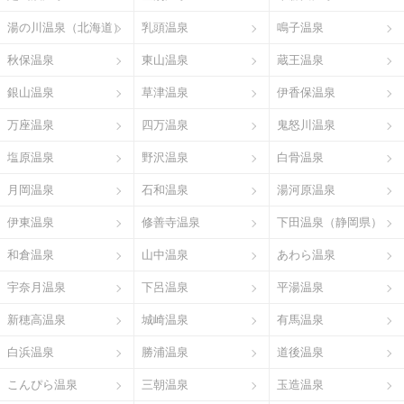
湯の川温泉（北海道）
乳頭温泉
鳴子温泉
秋保温泉
東山温泉
蔵王温泉
銀山温泉
草津温泉
伊香保温泉
万座温泉
四万温泉
鬼怒川温泉
塩原温泉
野沢温泉
白骨温泉
月岡温泉
石和温泉
湯河原温泉
伊東温泉
修善寺温泉
下田温泉（静岡県）
和倉温泉
山中温泉
あわら温泉
宇奈月温泉
下呂温泉
平湯温泉
新穂高温泉
城崎温泉
有馬温泉
白浜温泉
勝浦温泉
道後温泉
こんぴら温泉
三朝温泉
玉造温泉