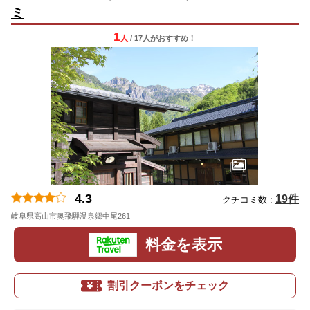
ミ
1
人
/ 17人
が
おすすめ！
4.3
19件
クチコミ数 :
岐阜県高山市奥飛騨温泉郷中尾261
料金を表示
割引クーポンをチェック