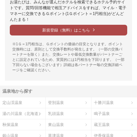
お湯たびは、みんなが選んだホテルを検索できるホテル予約サイ
トです。質問/回答機能で相互アドバイスをすれば、マイル・電子
マネーに交換できるＧポイント(1Ｇポイント＝1円相当)がどんど
んたまる！
新規登録（無料）はこちら
※1Ｇ＝1円相当は、Ｇポイントの価値の目安となります。ポイント
交換時には、原則として交換手数料が発生します。（一部の交換パ
ートナーを除く）また、交換レートや最低交換数量がパートナーご
とに設定されているため、実質的には1円相当を下回ります。（一部
下回らない場合もございます）詳細は各パートナー毎の交換詳細ペ
ージをご確認ください。
温泉地から探す
定山渓温泉
登別温泉
十勝川温泉
湯の川温泉（北海道）
乳頭温泉
鳴子温泉
秋保温泉
東山温泉
蔵王温泉
銀山温泉
草津温泉
伊香保温泉