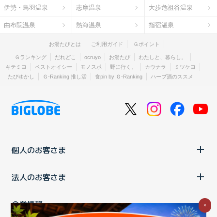
伊勢・鳥羽温泉
志摩温泉
大歩危祖谷温泉
由布院温泉
熱海温泉
指宿温泉
お湯たびとは
ご利用ガイド
Ｇポイント
Ｇランキング
だれどこ
ocruyo
お湯たび
わたしと、暮らし。
キテミヨ
ベストオイシー
モノスポ
野に行く。
カウナラ
ミツケヨ
たびゆかし
Ｇ-Ranking 推し活
食pin by Ｇ-Ranking
ハーブ酒のススメ
個人のお客さま
法人のお客さま
企業情報
×