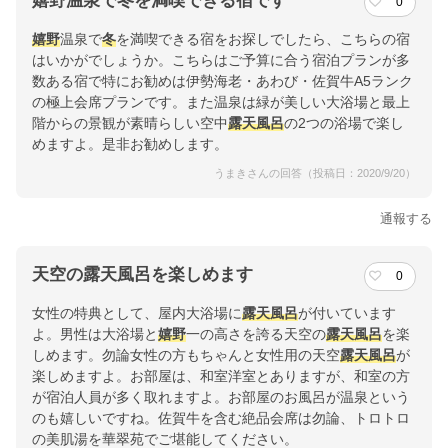
嬉野温泉で冬を満喫できる宿です
0
嬉野
温泉で
冬
を満喫できる宿をお探しでしたら、こちらの宿
はいかがでしょうか。こちらはご予算に合う宿泊プランが多
数ある宿で特にお勧めは伊勢海老・あわび・佐賀牛A5ランク
の極上会席プランです。また温泉は緑が美しい大浴場と最上
階からの景観が素晴らしい空中
露天風呂
の2つの浴場で楽し
めますよ。是非お勧めします。
うまきさんの回答（投稿日：2020/9/20）
通報する
天空の露天風呂を楽しめます
0
女性の特典として、屋内大浴場に
露天風呂
が付いています
よ。男性は大浴場と
嬉野
一の高さを誇る天空の
露天風呂
を楽
しめます。勿論女性の方もちゃんと女性用の天空
露天風呂
が
楽しめますよ。お部屋は、和室洋室とありますが、和室の方
が宿泊人員が多く取れますよ。お部屋のお風呂が温泉という
のも嬉しいですね。佐賀牛を含む絶品会席は勿論、トロトロ
の美肌湯を華翠苑でご堪能してください。