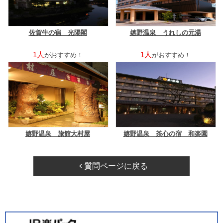
佐賀牛の宿 光陽閣
嬉野温泉 うれしの元湯
1人
1人
がおすすめ！
がおすすめ！
嬉野温泉 旅館大村屋
嬉野温泉 茶心の宿 和楽園
質問ページに戻る