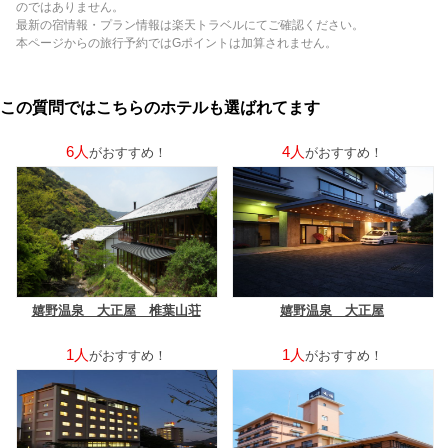
のではありません。
最新の宿情報・プラン情報は楽天トラベルにてご確認ください。
本ページからの旅行予約ではGポイントは加算されません。
この質問ではこちらのホテルも選ばれてます
6人
4人
がおすすめ！
がおすすめ！
嬉野温泉 大正屋 椎葉山荘
嬉野温泉 大正屋
1人
1人
がおすすめ！
がおすすめ！