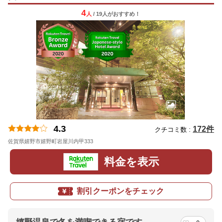
4
人
/ 19人
が
おすすめ！
4.3
172件
クチコミ数 :
佐賀県嬉野市嬉野町岩屋川内甲333
料金を表示
割引クーポンをチェック