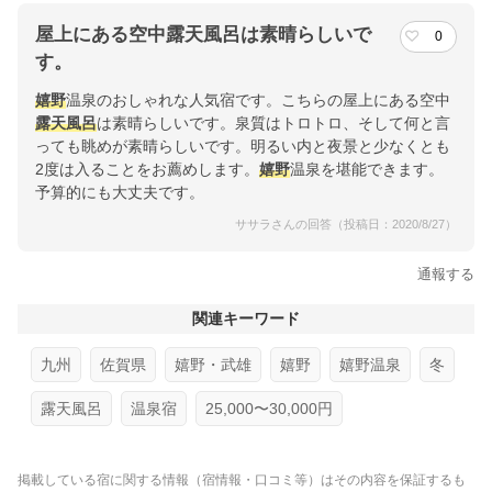
屋上にある空中露天風呂は素晴らしいで
0
す。
嬉野
温泉のおしゃれな人気宿です。こちらの屋上にある空中
露天風呂
は素晴らしいです。泉質はトロトロ、そして何と言
っても眺めが素晴らしいです。明るい内と夜景と少なくとも
2度は入ることをお薦めします。
嬉野
温泉を堪能できます。
予算的にも大丈夫です。
ササラさんの回答（投稿日：2020/8/27）
通報する
関連キーワード
九州
佐賀県
嬉野・武雄
嬉野
嬉野温泉
冬
露天風呂
温泉宿
25,000〜30,000円
掲載している宿に関する情報（宿情報・口コミ等）はその内容を保証するも