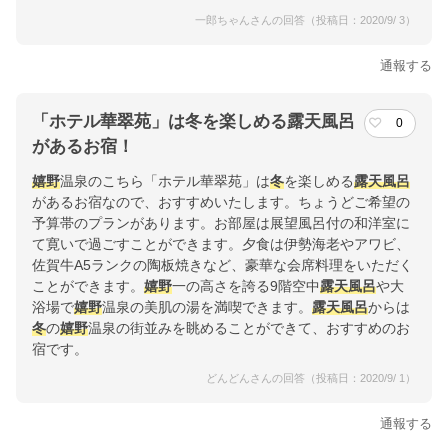
一郎ちゃんさんの回答（投稿日：2020/9/ 3）
通報する
「ホテル華翠苑」は冬を楽しめる露天風呂
0
があるお宿！
嬉野
温泉のこちら「ホテル華翠苑」は
冬
を楽しめる
露天風呂
があるお宿なので、おすすめいたします。ちょうどご希望の
予算帯のプランがあります。お部屋は展望風呂付の和洋室に
て寛いで過ごすことができます。夕食は伊勢海老やアワビ、
佐賀牛A5ランクの陶板焼きなど、豪華な会席料理をいただく
ことができます。
嬉野
一の高さを誇る9階空中
露天風呂
や大
浴場で
嬉野
温泉の美肌の湯を満喫できます。
露天風呂
からは
冬
の
嬉野
温泉の街並みを眺めることができて、おすすめのお
宿です。
どんどんさんの回答（投稿日：2020/9/ 1）
通報する