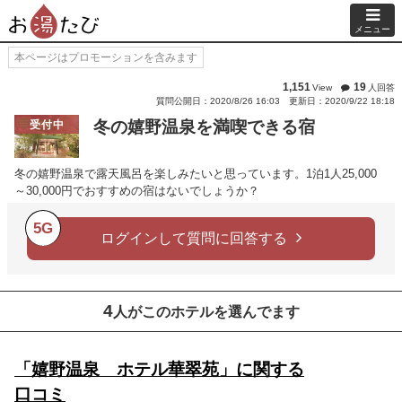
メニュー
本ページはプロモーションを含みます
1,151
19
View
人回答
質問公開日：2020/8/26 16:03
更新日：2020/9/22 18:18
冬の嬉野温泉を満喫できる宿
受付中
冬の嬉野温泉で露天風呂を楽しみたいと思っています。1泊1人25,000
～30,000円でおすすめの宿はないでしょうか？
5G
ログインして質問に回答する
4
人がこのホテルを選んでます
「嬉野温泉 ホテル華翠苑」に関する
口コミ