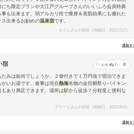
日にち限定プランや大江戸グループさんのいいふろ会員特典
る事も出来ます。弱アルカリ性で痩身＆美肌効果にも優れた
クス出来るお勧めの
温泉宿
です。
エイムさんの回答（投稿日：2021/7/17）
通報す
い宿
いいね！
0
あたみは如何でしょうか。２食付きで１万円強で宿泊できま
らかいお湯です。食事は現在
熱海
名物の金目鯛祭りバイキン
題もあり満足できます。場所は駅から徒歩７分程度と便利な
アラートさんの回答（投稿日：2021/3/13）
通報す