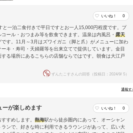
いいね！
0
すと一泊二食付きで平日ですとお一人15,000円程度です。プ
ルコール・おつまみ等を飲食できます。温泉は内風呂・
露天
です。11月～3月はズワイガニ（脚と爪）がメニューに加わ
テーキ・寿司・天婦羅等を出来立てで提供しています。金目
面する場所にあるこちらの店舗ならではです。朝食は大江戸
ずんたこすさんの回答（投稿日：2024/9/ 5）
通報す
ューが楽しめます
いいね！
0
おすすめします。
熱海
駅から徒歩圏内にあって、オーシャン
トランで、好きな時に利用できるラウンジがあって、広い大