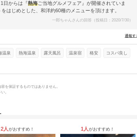
月1日からは『
熱海
ご当地グルメフェア』が開催されていま
をはじめとした、和洋約60種のメニューを頂けます。
一郎ちゃんさんの回答（投稿日：2020/7/30）
通報す
海温泉
熱海温泉
露天風呂
温泉宿
格安
コスパ良し
内容を保証するものではありません。
さい。
。
す
2人
1人
がおすすめ！
がおすすめ！