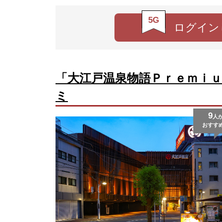
5G
ログイン
「大江戸温泉物語Ｐｒｅｍｉ
ミ
9
人
おすす