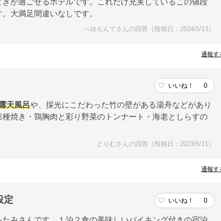
ときが過ごせるホテルです。これだけ充実しているこの値段
す。大満足間違いなしです。
へゆもんてさんの回答（投稿日：2024/5/13）
通報す
いいね！
0
露天風呂
や、採光にこだわった竹の壁がある湯舟などがあり
菜種焼き・鶏胸肉と彩り野菜のトンナート・海老としらすの
とりむさんの回答（投稿日：2023/5/11）
通報す
設定
いいね！
0
あたみさんです。１泊２食の美味しいバイキング付きの宿泊