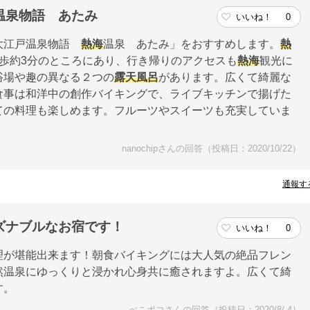
温泉物語 あたみ
いいね！
0
「大江戸温泉物語
熱海
温泉 あたみ」をおすすめします。
熱
歩約3分のところにあり、行き帰りのアクセスも
熱海
観光に
浴場や趣の異なる２つの
露天風呂
があります。広くて綺麗な
食事は和洋中の創作バイキングで、ライブキッチンで揚げた
ての料理も楽しめます。フルーツやスイーツも充実していま
nanochipさんの回答（投稿日：2020/10/22）
通報す
ズナブルなお宿です！
いいね！
0
理が堪能出来ます！朝食バイキングには大人気の絶品フレン
然温泉にゆっくりと浸かれ心身共に癒されますよ。広くて綺
す。