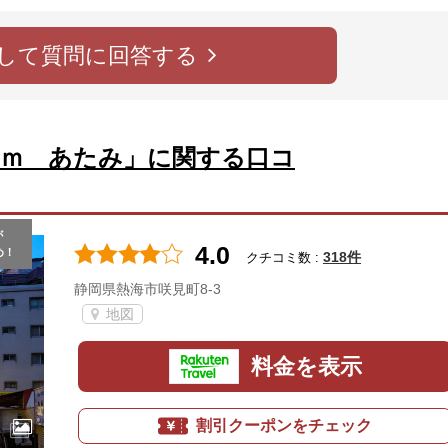
して質問に回答する
ｕｍ あたみ」に関する口コ
が
4.0
め！
318件
クチコミ数 :
静岡県熱海市咲見町8-3
地図
料金を表示
割引クーポンをチェック