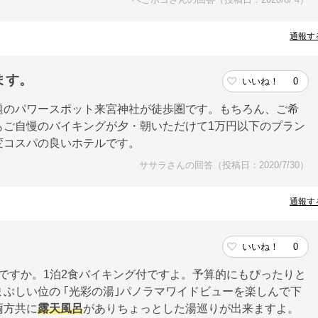
ぺこポコさんの回答（投稿日：2020/8/ 4）
通報す
ます。
いいね！
0
題のパワースポット来宮神社が徒歩圏です。もちろん、ご希
もご自慢のバイキングが夕・朝いただけて1万円以下のプラン
変コスパの良いホテルです。
ササラさんの回答（投稿日：2020/7/30）
通報す
いいね！
0
うですか。1泊2食バイキング付ですよ。予算的にもぴったりと
ぶしい位の ｢光彩の湯｣パノラマワイドビューを楽しんで下
両方共に
露天風呂
がありちょっとした湯巡りが出来ますよ。