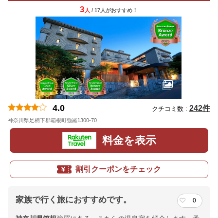
3
人
/ 17人
が
おすすめ！
4.0
242件
クチコミ数 :
神奈川県足柄下郡箱根町強羅1300-70
料金を表示
割引クーポンをチェック
家族で行く旅におすすめです。
0