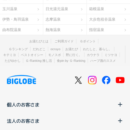
玉川温泉
日光湯元温泉
箱根温泉
伊勢・鳥羽温泉
志摩温泉
大歩危祖谷温泉
由布院温泉
熱海温泉
指宿温泉
お湯たびとは
ご利用ガイド
Ｇポイント
Ｇランキング
だれどこ
ocruyo
お湯たび
わたしと、暮らし。
キテミヨ
ベストオイシー
モノスポ
野に行く。
カウナラ
ミツケヨ
たびゆかし
Ｇ-Ranking 推し活
食pin by Ｇ-Ranking
ハーブ酒のススメ
個人のお客さま
法人のお客さま