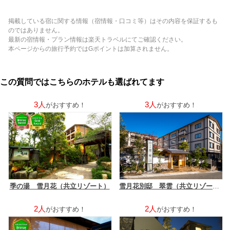
掲載している宿に関する情報（宿情報・口コミ等）はその内容を保証するも
のではありません。
最新の宿情報・プラン情報は楽天トラベルにてご確認ください。
本ページからの旅行予約ではGポイントは加算されません。
この質問ではこちらのホテルも選ばれてます
3人
3人
がおすすめ！
がおすすめ！
季の湯 雪月花（共立リゾート）
雪月花別邸 翠雲（共立リゾート）
2人
2人
がおすすめ！
がおすすめ！