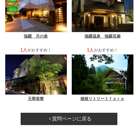
強羅 月の泉
強羅温泉 強羅花扇
1人
1人
がおすすめ！
がおすすめ！
天翠茶寮
箱根リトリートｆｏｒｅ
質問ページに戻る