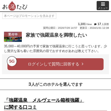
メニュー
本ページはプロモーションを含みます
1,101
17
View
人回答
質問公開日：2020/7/29 14:57
更新日：2024/1/31 12:38
家族で強羅温泉を満喫したい
受付中
35,000～40,000円の予算で家族で強羅温泉に行こうと思っています。少
し贅沢な落ち着いた雰囲気の宿でおすすめがあれば教えて下さい。
5G
ログインして質問に回答する
3
人がこのホテルを選んでます
「強羅温泉 メルヴェール箱根強羅」
に関する口コミ