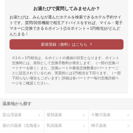
お湯たびで質問してみませんか？
お湯たびは、みんなが選んだホテルを検索できるホテル予約サイ
トです。質問/回答機能で相互アドバイスをすれば、マイル・電子
マネーに交換できるＧポイント(1Ｇポイント＝1円相当)がどんど
んたまる！
新規登録（無料）はこちら
※1Ｇ＝1円相当は、Ｇポイントの価値の目安となります。ポイント
交換時には、原則として交換手数料が発生します。（一部の交換パ
ートナーを除く）また、交換レートや最低交換数量がパートナーご
とに設定されているため、実質的には1円相当を下回ります。（一部
下回らない場合もございます）詳細は各パートナー毎の交換詳細ペ
ージをご確認ください。
温泉地から探す
定山渓温泉
登別温泉
十勝川温泉
湯の川温泉（北海道）
乳頭温泉
鳴子温泉