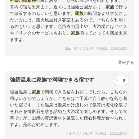
神奈川県
箱根
強羅にある、こちらの温泉宿を紹介します。予
算内で宿泊出来ます。近くには強羅公園があり、
家族
で行っ
て散策するのもいいと思います。
家族
の時間をより大切にし
たい方には、露天風呂付き客室もあるので、そちらを利用す
るのもいいと思います。色浴衣の貸出や、大浴場にはアイス
やドリンクのサービスもあり、
家族
揃ってとっても満足出来
ますよ。
May_Wさんの回答（投稿日：2024/1/31）
通報する
強羅温泉に家族で満喫できる宿です
0
強羅温泉に
家族
で満喫できる宿をお探しでしたら、こちらの
宿はいかがでしょうか。こちらはご予算に合う静かな落ち着
いた宿です。また温泉は源泉かけ流しので泉質は塩化物泉で
それらを御影石を敷き詰めた大浴場で楽しめます。そして食
事ですが、山海の贅沢素材を厳選した懐石料理が食べられま
すよ。是非お勧めします。
うまきさんの回答（投稿日：2020/12/ 6）