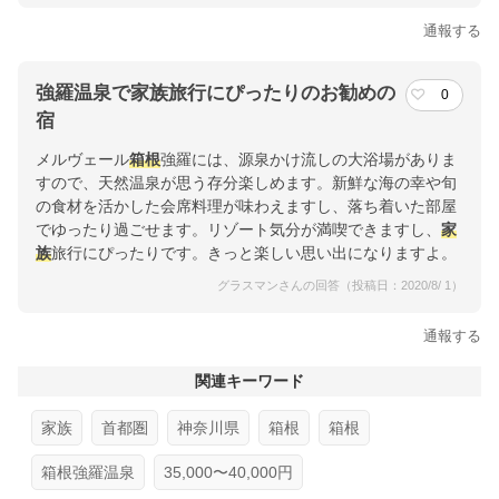
通報する
強羅温泉で家族旅行にぴったりのお勧めの
0
宿
メルヴェール
箱根
強羅には、源泉かけ流しの大浴場がありま
すので、天然温泉が思う存分楽しめます。新鮮な海の幸や旬
の食材を活かした会席料理が味わえますし、落ち着いた部屋
でゆったり過ごせます。リゾート気分が満喫できますし、
家
族
旅行にぴったりです。きっと楽しい思い出になりますよ。
グラスマンさんの回答（投稿日：2020/8/ 1）
通報する
関連キーワード
家族
首都圏
神奈川県
箱根
箱根
箱根強羅温泉
35,000〜40,000円