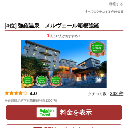
通報する
すべてのクチコミ(1 件)をみる
[4位]
強羅温泉 メルヴェール箱根強羅
1
人
/ 17人
が
おすすめ！
4.0
242 件
クチコミ数 :
神奈川県足柄下郡箱根町強羅1300-70
地図
料金を表示