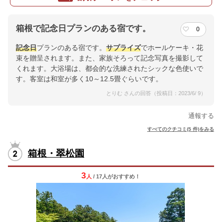
箱根で記念日プランのある宿です。
0
記念日
プランのある宿です。
サプライズ
でホールケーキ・花
束を贈呈されます。また、家族そろって記念写真を撮影して
くれます。大浴場は、都会的な洗練されたシックな色使いで
す。客室は和室が多く10～12.5畳ぐらいです。
とりむ さんの回答（投稿日：2023/6/ 9）
通報する
すべてのクチコミ(5 件)をみる
箱根・翠松園
3
人
/ 17人
が
おすすめ！