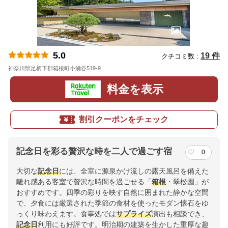
5.0
19 件
クチコミ数 :
神奈川県足柄下郡箱根町小涌谷519-9
地図
料金を表示
割引クーポンをチェック
記念日を彩る贅沢な時を二人で過ごす宿
0
大切な
記念日
には、全室に源泉かけ流しの露天風呂を備えた
離れ感ある客室で贅沢な時間を過ごせる「
箱根
・翠松園」が
おすすめです。四季の彩りを映す自然に囲まれた静かな空間
で、夕食には厳選された季節の食材を使ったモダン懐石をゆ
っくり味わえます。食事処では
サプライズ
演出も相談でき、
記念日
利用にも好評です。明治期の建築を生かした重厚な趣