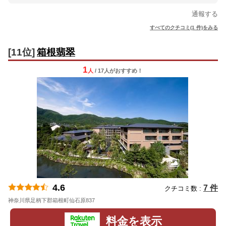
通報する
すべてのクチコミ(1 件)をみる
[11位]
箱根翡翠
1
人
/ 17人
が
おすすめ！
4.6
7 件
クチコミ数 :
神奈川県足柄下郡箱根町仙石原837
地図
料金を表示