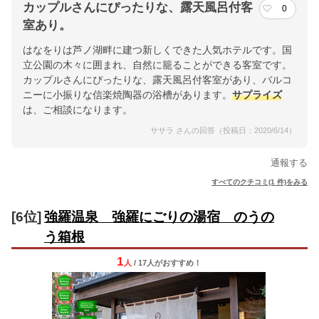
カップルさんにぴったりな、露天風呂付客
0
室あり。
はなをりは芦ノ湖畔に建つ新しくできた人気ホテルです。国
立公園の木々に囲まれ、自然に籠ることができる客室です。
カップルさんにぴったりな、露天風呂付客室があり、バルコ
ニーに小振りな信楽焼陶器の浴槽があります。
サプライズ
は、ご相談になります。
ササラ さんの回答（投稿日：2020/6/14）
通報する
すべてのクチコミ(1 件)をみる
[6位]
強羅温泉 強羅にごりの湯宿 のうの
う箱根
1
人
/ 17人
が
おすすめ！