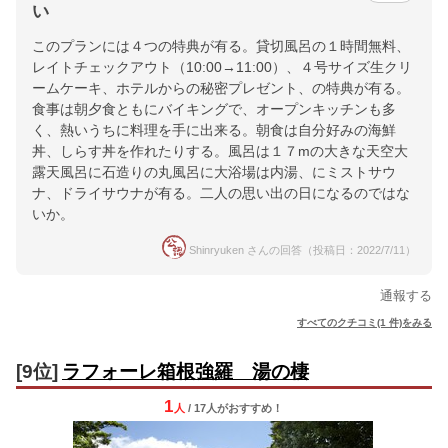
い
このプランには４つの特典が有る。貸切風呂の１時間無料、
レイトチェックアウト（10:00→11:00）、４号サイズ生クリ
ームケーキ、ホテルからの秘密プレゼント、の特典が有る。
食事は朝夕食ともにバイキングで、オープンキッチンも多
く、熱いうちに料理を手に出来る。朝食は自分好みの海鮮
丼、しらす丼を作れたりする。風呂は１７mの大きな天空大
露天風呂に石造りの丸風呂に大浴場は内湯、にミストサウ
ナ、ドライサウナが有る。二人の思い出の日になるのではな
いか。
Shinryuken さんの回答（投稿日：2022/7/11）
通報する
すべてのクチコミ(1 件)をみる
[9位]
ラフォーレ箱根強羅 湯の棲
1
人
/ 17人
が
おすすめ！