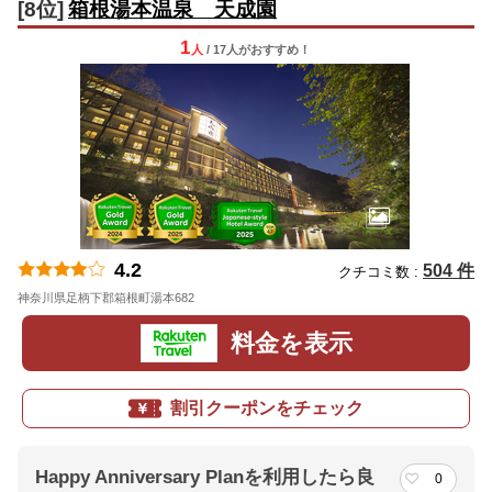
[8位]
箱根湯本温泉 天成園
1
人
/ 17人
が
おすすめ！
4.2
504 件
クチコミ数 :
神奈川県足柄下郡箱根町湯本682
地図
料金を表示
割引クーポンをチェック
Happy Anniversary Planを利用したら良
0