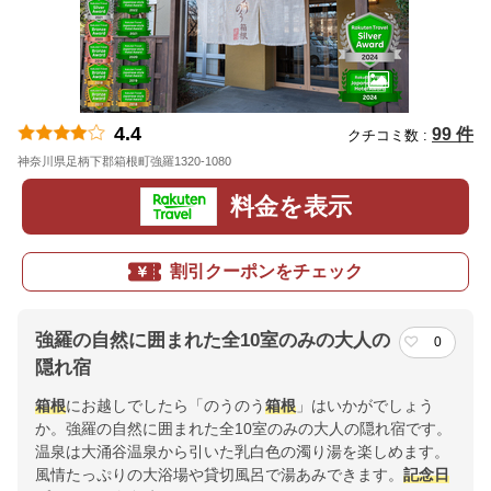
4.4
99 件
クチコミ数 :
神奈川県足柄下郡箱根町強羅1320-1080
地図
料金を表示
割引クーポンをチェック
強羅の自然に囲まれた全10室のみの大人の
0
隠れ宿
箱根
にお越しでしたら「のうのう
箱根
」はいかがでしょう
か。強羅の自然に囲まれた全10室のみの大人の隠れ宿です。
温泉は大涌谷温泉から引いた乳白色の濁り湯を楽しめます。
風情たっぷりの大浴場や貸切風呂で湯あみできます。
記念日