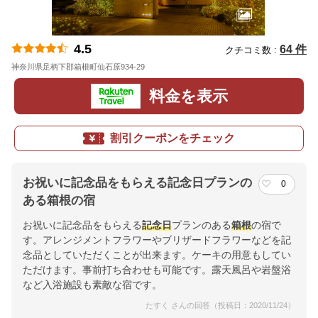
4.5
64 件
クチコミ数 :
神奈川県足柄下郡箱根町仙石原934-29
地図
料金を表示
割引クーポンをチェック
お祝いに記念品をもらえる記念日プランの
0
ある箱根の宿
お祝いに記念品をもらえる
記念日
プランのある
箱根
の宿で
す。アレンジメントフラワーやブリザードフラワーなどを記
念品としていただくことが出来ます。ケーキの用意もしてい
ただけます。事前打ち合わせも可能です。露天風呂や岩盤浴
など入浴施設も素敵な宿です。
たすく さんの回答（投稿日：2020/11/24）