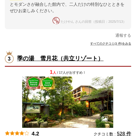
とモダンさが融合した館内で、二人だけの特別なひとときを
ぜひお楽しみください。
たけやん さんの回答（投稿日：2025/7/13）
通報する
すべてのクチコミ(3 件)をみる
季の湯 雪月花（共立リゾート）
1
人
/ 17人
が
おすすめ！
4.2
528 件
クチコミ数 :