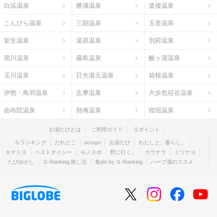
白浜温泉
勝浦温泉
道後温泉
こんぴら温泉
三朝温泉
玉造温泉
皆生温泉
湯原温泉
別府温泉
黒川温泉
霧島温泉
酸ヶ湯温泉
玉川温泉
日光湯元温泉
箱根温泉
伊勢・鳥羽温泉
志摩温泉
大歩危祖谷温泉
由布院温泉
熱海温泉
指宿温泉
お湯たびとは
ご利用ガイド
Ｇポイント
Ｇランキング
だれどこ
ocruyo
お湯たび
わたしと、暮らし。
キテミヨ
ベストオイシー
モノスポ
野に行く。
カウナラ
ミツケヨ
たびゆかし
Ｇ-Ranking 推し活
食pin by Ｇ-Ranking
ハーブ酒のススメ