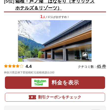
[5位]
箱根・芦ノ湖 はなをり（オリックス
ホテルズ＆リゾーツ）
1
人
/ 17人
が
おすすめ！
4.4
45 件
クチコミ数 :
神奈川県足柄下郡箱根町元箱根桃源台160
地図
料金を表示
割引クーポンをチェック