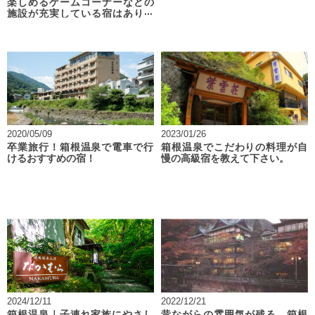
楽しめるゲームコーナーなどの
施設が充実している宿はありま
すか？
2020/05/09
2023/01/26
卒業旅行！箱根温泉で電車で行
箱根温泉でこだわりの料理が自
けるおすすめの宿！
慢の高級宿を教えて下さい。
2024/12/11
2022/12/21
箱根温泉｜子連れ家族にやさし
昔ながらの雰囲気が残る、箱根