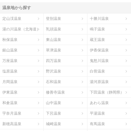
温泉地から探す
定山渓温泉
登別温泉
十勝川温泉
湯の川温泉（北海道）
乳頭温泉
鳴子温泉
秋保温泉
東山温泉
蔵王温泉
銀山温泉
草津温泉
伊香保温泉
万座温泉
四万温泉
鬼怒川温泉
塩原温泉
野沢温泉
白骨温泉
月岡温泉
石和温泉
湯河原温泉
伊東温泉
修善寺温泉
下田温泉（静岡県）
和倉温泉
山中温泉
あわら温泉
宇奈月温泉
下呂温泉
平湯温泉
新穂高温泉
城崎温泉
有馬温泉