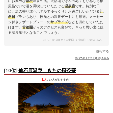
にお薦めな
箱根
温泉の宿。大浴場では木のぬくもり感じる檜
風呂でいで湯を満喫していただける
温泉宿
です。特別な日
に、湯の香り漂うホテルでゆっくりとお過ごしいただける
記
念日
プランもあり、彼氏との温泉デートにも最適。メッセー
ジ付きデザートプレートの
サプライズ
なども演出していただ
けます。
首都圏
からのアクセスも良好で、きっと思い出に残
る温泉旅行となることでしょう。
ほっこり法師 さんの回答（投稿日：2023/11/29）
通報する
すべてのクチコミ(1 件)をみる
[10位]
仙石原温泉 きたの風茶寮
1
人
/ 17人
が
おすすめ！