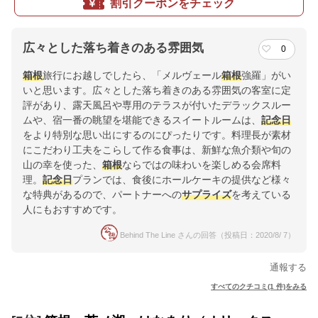
割引クーポンをチェック
広々とした落ち着きのある雰囲気
0
箱根
旅行にお越しでしたら、「メルヴェール
箱根
強羅」がい
いと思います。広々とした落ち着きのある雰囲気の客室に定
評があり、露天風呂や専用のテラスが付いたデラックスルー
ムや、宿一番の眺望を堪能できるスイートルームは、
記念日
をより特別な思い出にするのにぴったりです。料理長が素材
にこだわり工夫をこらして作る食事は、新鮮な魚介類や旬の
山の幸を使った、
箱根
ならではの味わいを楽しめる会席料
理。
記念日
プランでは、食後にホールケーキの提供など様々
な特典があるので、パートナーへの
サプライズ
を考えている
人にもおすすめです。
Behind The Line さんの回答（投稿日：2020/8/ 7）
通報する
すべてのクチコミ(1 件)をみる