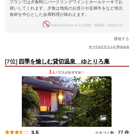
プランでは夕食時にパークリングワインとホールケーキでお
祝いしてくれます。夕食は地魚のお造りや足柄牛をなど地元
食材を中心とした会席料理が味わえます。
Natural Science さんの回答（投稿日：2022/1/ 5）
通報する
すべてのクチコミ(1 件)をみる
[7位]
四季を愉しむ貸切温泉 ゆとりろ庵
1
人
/ 17人
が
おすすめ！
3.5
77 件
クチコミ数 :