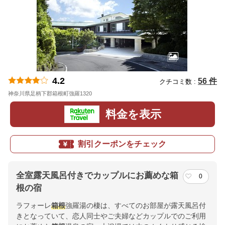
4.2
56 件
クチコミ数 :
神奈川県足柄下郡箱根町強羅1320
地図
料金を表示
割引クーポンをチェック
全室露天風呂付きでカップルにお薦めな箱
0
根の宿
ラフォーレ
箱根
強羅湯の棲は、すべてのお部屋が露天風呂付
きとなっていて、恋人同士やご夫婦などカップルでのご利用