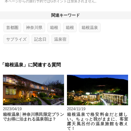
本ページからの旅行予約ではGポイントは加算されません。
関連キーワード
首都圏
神奈川県
箱根
箱根
箱根温泉
サプライズ
記念日
温泉宿
「箱根温泉」に関連する質問
2023/04/19
2024/11/19
箱根温泉│神奈川県民限定プラン
箱根温泉で格安料金だと嬉し
でお得に泊まれる温泉宿は？
い。ちょっと我がままに、客室
露天風呂付の温泉旅館を教え
て！