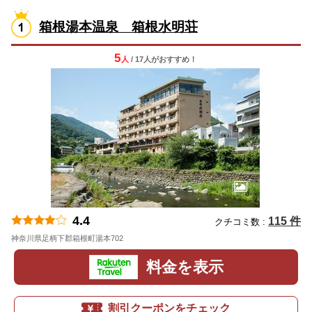
箱根湯本温泉 箱根水明荘
5
人
/ 17人
が
おすすめ！
4.4
115 件
クチコミ数 :
神奈川県足柄下郡箱根町湯本702
地図
料金を表示
割引クーポンをチェック