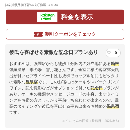
神奈川県足柄下郡箱根町強羅1300-34
地図
料金を表示
割引クーポンをチェック
彼氏を喜ばせる素敵な記念日プランあり
0
おすすめは、強羅駅からも徒歩１分圏内の好立地にある
箱根
強羅温泉 季の湯 雪月花さんです。全室に檜の客室露天風
呂が付いたプライベート性も抜群でカップル泊にもピッタリ
の素敵な
温泉宿
です。このお宿にはケーキやスパークリング
ワイン、記念撮影などがオプションで付いた
記念日
プランが
あり、ケーキの種類やメッセージカードの中身、出すタイミ
ングをお宿の方としっかり事前打ち合わせが出来るので、最
高のタイミングで彼氏を喜ばせる事も出来るお勧めの
温泉宿
です。
エイム さんの回答（投稿日：2021/8/ 3）