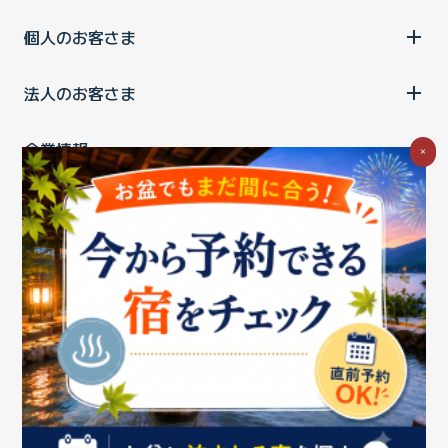
個人のお客さま
法人のお客さま
企業情報
×
ご利用中の方
お問い合わせ
消費税の表示
ウェブアクセシビリティの取り組み
個人情報保護ポリシー
プライバシーポータル
Cookieポリシー
特定商取引法に基づく表記
情報セキュリティ基本方針
商標について
BIGLOBEトップ