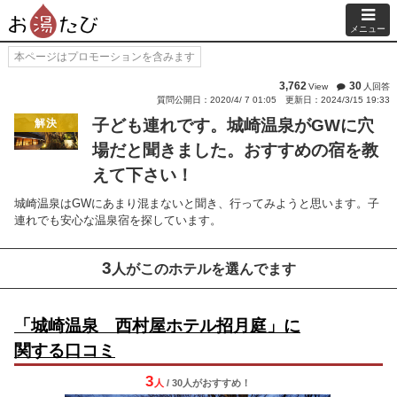
メニュー
本ページはプロモーションを含みます
3,762
30
View
人回答
質問公開日：2020/4/ 7 01:05
更新日：2024/3/15 19:33
子ども連れです。城崎温泉がGWに穴
解決
場だと聞きました。おすすめの宿を教
えて下さい！
城崎温泉はGWにあまり混まないと聞き、行ってみようと思います。子
連れでも安心な温泉宿を探しています。
3
人がこのホテルを選んでます
「城崎温泉 西村屋ホテル招月庭」に
関する口コミ
3
人
/ 30人
が
おすすめ！