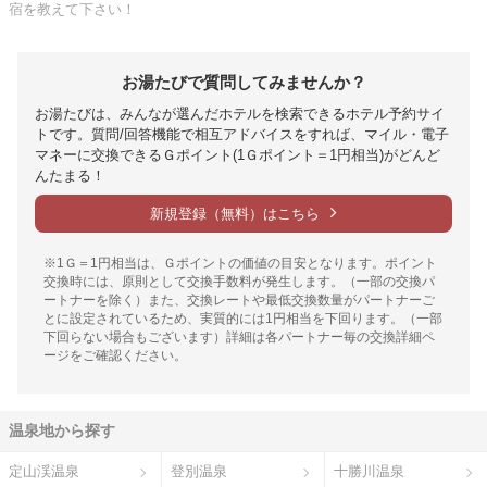
宿を教えて下さい！
お湯たびで質問してみませんか？
お湯たびは、みんなが選んだホテルを検索できるホテル予約サイ
トです。質問/回答機能で相互アドバイスをすれば、マイル・電子
マネーに交換できるＧポイント(1Ｇポイント＝1円相当)がどんど
んたまる！
新規登録（無料）はこちら
※1Ｇ＝1円相当は、Ｇポイントの価値の目安となります。ポイント
交換時には、原則として交換手数料が発生します。（一部の交換パ
ートナーを除く）また、交換レートや最低交換数量がパートナーご
とに設定されているため、実質的には1円相当を下回ります。（一部
下回らない場合もございます）詳細は各パートナー毎の交換詳細ペ
ージをご確認ください。
温泉地から探す
定山渓温泉
登別温泉
十勝川温泉