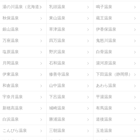
湯の川温泉（北海道）
乳頭温泉
鳴子温泉
秋保温泉
東山温泉
蔵王温泉
銀山温泉
草津温泉
伊香保温泉
万座温泉
四万温泉
鬼怒川温泉
塩原温泉
野沢温泉
白骨温泉
月岡温泉
石和温泉
湯河原温泉
伊東温泉
修善寺温泉
下田温泉（静岡県）
和倉温泉
山中温泉
あわら温泉
宇奈月温泉
下呂温泉
平湯温泉
新穂高温泉
城崎温泉
有馬温泉
白浜温泉
勝浦温泉
道後温泉
こんぴら温泉
三朝温泉
玉造温泉