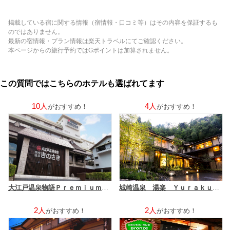
掲載している宿に関する情報（宿情報・口コミ等）はその内容を保証するも
のではありません。
最新の宿情報・プラン情報は楽天トラベルにてご確認ください。
本ページからの旅行予約ではGポイントは加算されません。
この質問ではこちらのホテルも選ばれてます
10人
4人
がおすすめ！
がおすすめ！
大江戸温泉物語Ｐｒｅｍｉｕｍ きのさき
城崎温泉 湯楽 Ｙｕｒａｋｕ Ｋｉｎｏｓａｋｉ Ｓｐａ＆Ｇａｒｄｅｎｓ
2人
2人
がおすすめ！
がおすすめ！