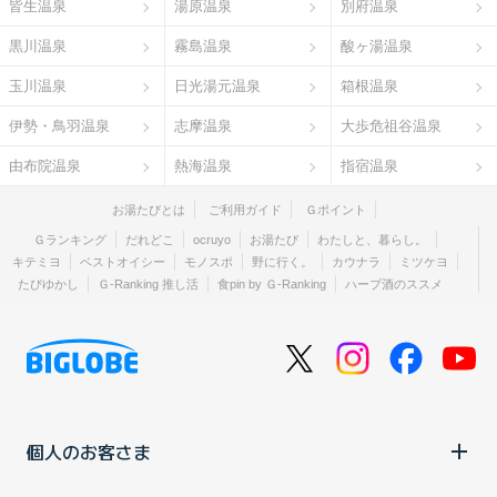
皆生温泉
湯原温泉
別府温泉
黒川温泉
霧島温泉
酸ヶ湯温泉
玉川温泉
日光湯元温泉
箱根温泉
伊勢・鳥羽温泉
志摩温泉
大歩危祖谷温泉
由布院温泉
熱海温泉
指宿温泉
お湯たびとは
ご利用ガイド
Ｇポイント
Ｇランキング
だれどこ
ocruyo
お湯たび
わたしと、暮らし。
キテミヨ
ベストオイシー
モノスポ
野に行く。
カウナラ
ミツケヨ
たびゆかし
Ｇ-Ranking 推し活
食pin by Ｇ-Ranking
ハーブ酒のススメ
個人のお客さま