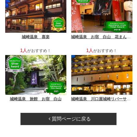
城崎温泉 喜楽
城崎温泉 お宿 白山 花まんだら 【湯亭 花のれん】
1人
1人
がおすすめ！
がおすすめ！
城崎温泉 旅館 お宿 白山
城崎温泉 川口屋城崎リバーサイドホテル
質問ページに戻る