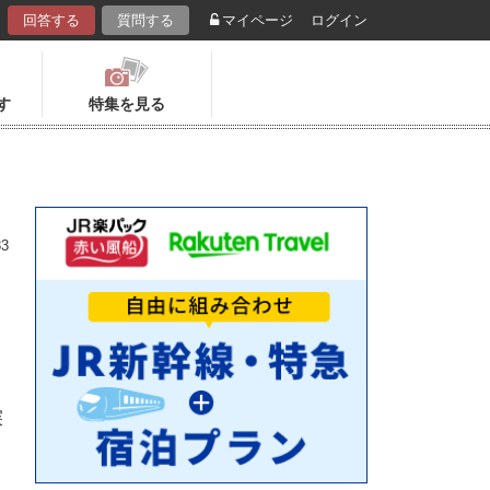
回答する
質問する
マイページ
ログイン
す
特集を見る
33
探