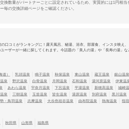
交換数量がパートナーごとに設定されているため、実質的には1円相当
ー毎の交換詳細ページをご確認ください。
館の口コミがランキングに！露天風呂、秘湯、浴衣、部屋食、インスタ映え、
のユーザーが一緒に探してくれます。今話題の「美人の湯」や「長寿の湯」な
海道）
乳頭温泉
鳴子温泉
秋保温泉
東山温泉
蔵王温泉
銀山温
温泉
野沢温泉
白骨温泉
月岡温泉
石和温泉
湯河原温泉
伊東温
泉
あわら温泉
宇奈月温泉
下呂温泉
平湯温泉
新穂高温泉
城崎
温泉
三朝温泉
玉造温泉
皆生温泉
湯原温泉
別府温泉
黒川温泉
勢・鳥羽温泉
志摩温泉
大歩危祖谷温泉
由布院温泉
熱海温泉
指
県
秋田県
山形県
福島県