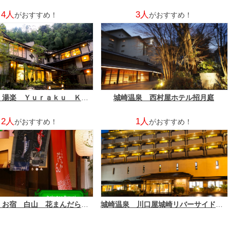
4人
3人
がおすすめ！
がおすすめ！
城崎温泉 湯楽 Ｙｕｒａｋｕ Ｋｉｎｏｓａｋｉ Ｓｐａ＆Ｇａｒｄｅｎｓ
城崎温泉 西村屋ホテル招月庭
2人
1人
がおすすめ！
がおすすめ！
城崎温泉 お宿 白山 花まんだら 【湯亭 花のれん】
城崎温泉 川口屋城崎リバーサイドホテル