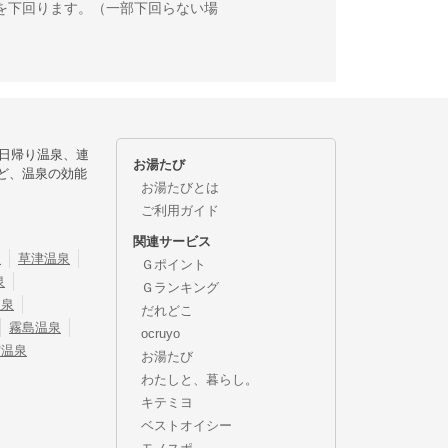
を下回ります。（一部下回らない場
日帰り温泉、連
お湯たび
ど、温泉の効能
お湯たびとは
ご利用ガイド
関連サービス
泉
草津温泉
Ｇポイント
泉
Ｇランキング
温泉
だれどこ
霧島温泉
ocruyo
宿温泉
お湯たび
わたしと、暮らし。
キテミヨ
ベストオイシー