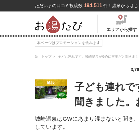
194,511
ただいまの口コミ投稿数
件！温泉からはじ
エリアから探す
本ページはプロモーションを含みます
トップ
子ども連れです。城崎温泉がGWに穴場だと聞きま
3,7
解決
子ども連れで
聞きました。
城崎温泉はGWにあまり混まないと聞き
しています。