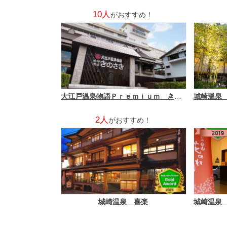
10人
がおすすめ！
大江戸温泉物語Ｐｒｅｍｉｕｍ きのさき
2人
がおすすめ！
城崎温泉 喜楽