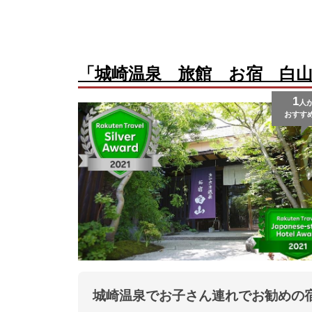
「城崎温泉 旅館 お宿 白
1
人
おすす
城崎温泉でお子さん連れでお勧めの