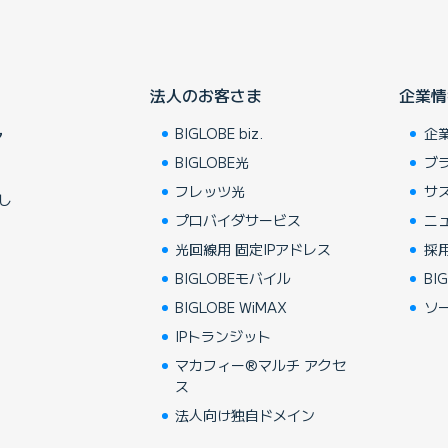
法人のお客さま
企業情
BIGLOBE biz.
企
ア
BIGLOBE光
ブ
フレッツ光
サ
し
プロバイダサービス
ニ
光回線用 固定IPアドレス
採
BIGLOBEモバイル
BIG
BIGLOBE WiMAX
ソ
IPトランジット
マカフィー®マルチ アクセ
ス
法人向け独自ドメイン