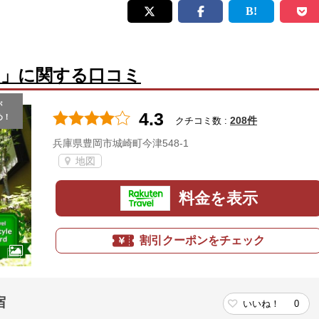
山」に関する口コミ
が
4.3
め！
208件
クチコミ数 :
兵庫県豊岡市城崎町今津548-1
地図
料金を表示
割引クーポンをチェック
宿
いいね！
0