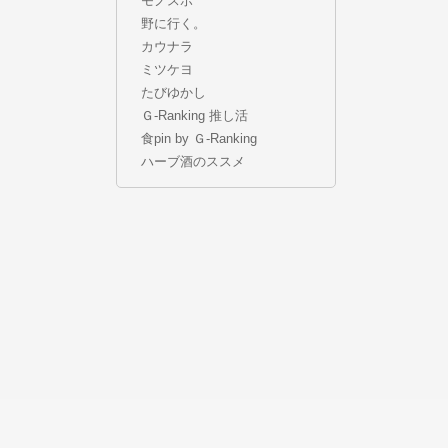
モノスポ
野に行く。
カウナラ
ミツケヨ
たびゆかし
Ｇ-Ranking 推し活
食pin by Ｇ-Ranking
ハーブ酒のススメ