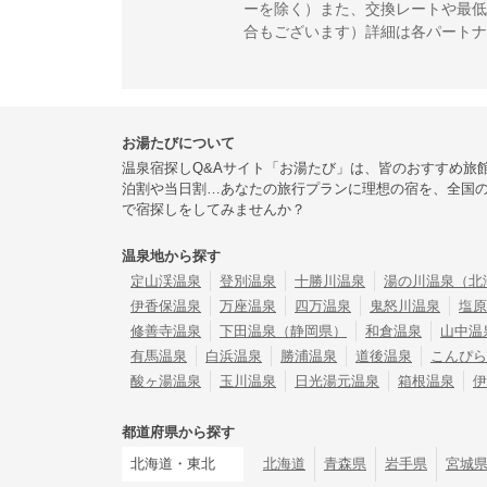
ーを除く）また、交換レートや最低
合もございます）詳細は各パートナ
お湯たびについて
温泉宿探しQ&Aサイト「お湯たび」は、皆のおすすめ旅
泊割や当日割…あなたの旅行プランに理想の宿を、全国
で宿探しをしてみませんか？
温泉地から探す
定山渓温泉
登別温泉
十勝川温泉
湯の川温泉（北
伊香保温泉
万座温泉
四万温泉
鬼怒川温泉
塩原
修善寺温泉
下田温泉（静岡県）
和倉温泉
山中温
有馬温泉
白浜温泉
勝浦温泉
道後温泉
こんぴら
酸ヶ湯温泉
玉川温泉
日光湯元温泉
箱根温泉
伊
都道府県から探す
北海道・東北
北海道
青森県
岩手県
宮城