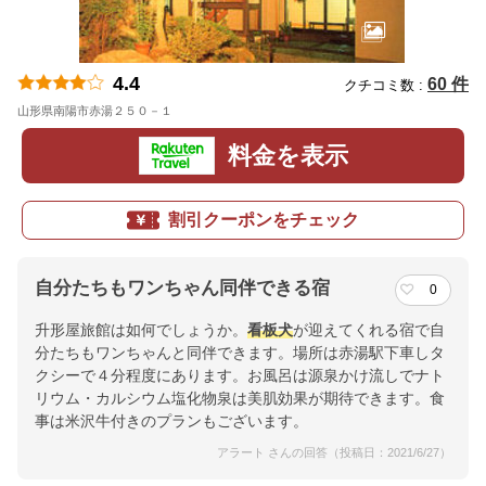
4.4
60 件
クチコミ数 :
山形県南陽市赤湯２５０－１
地図
料金を表示
割引クーポンをチェック
自分たちもワンちゃん同伴できる宿
0
升形屋旅館は如何でしょうか。
看板犬
が迎えてくれる宿で自
分たちもワンちゃんと同伴できます。場所は赤湯駅下車しタ
クシーで４分程度にあります。お風呂は源泉かけ流しでナト
リウム・カルシウム塩化物泉は美肌効果が期待できます。食
事は米沢牛付きのプランもございます。
アラート さんの回答（投稿日：2021/6/27）