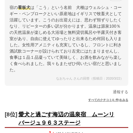
宿の
看板犬
は「こう」という名前 犬種はウェルシュ・コー
ギー・ペンブロークといい原産地はイギリスで牧畜犬として
活躍しています。こうのお出迎えには、思わず頬ずりしたく
なり、リピーターの多い訳が分かります。温泉は源泉100％
の天然温泉が楽しめる大浴場と無料貸切風呂や半露天付き客
室があり、自由に使えてゆったりと出来るため何回も入りま
した。女性用アメニティも充実しているし、フロントに利き
酒試飲コーナーが設けられており左党にはたまりませんし、
食事は１品１品凝っていて美味しく、お酒を飲みながら楽し
く食べられました。我々もまたぜひ伺いたい宿だと思いまし
た。
なおちゃん さんの回答（投稿日：2020/3/22）
通報する
すべてのクチコミ(1 件)をみる
[8位]
愛犬と過ごす海辺の温泉宿 ムーンリ
バージュ９６３ステージ