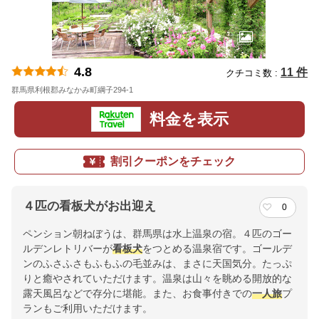
4.8
11 件
クチコミ数 :
群馬県利根郡みなかみ町綱子294-1
地図
料金を表示
割引クーポンをチェック
４匹の看板犬がお出迎え
0
ペンション朝ねぼうは、群馬県は水上温泉の宿。４匹のゴー
ルデンレトリバーが
看板犬
をつとめる温泉宿です。ゴールデ
ンのふさふさもふもふの毛並みは、まさに天国気分。たっぷ
りと癒やされていただけます。温泉は山々を眺める開放的な
露天風呂などで存分に堪能。また、お食事付きでの
一人旅
プ
ランもご利用いただけます。