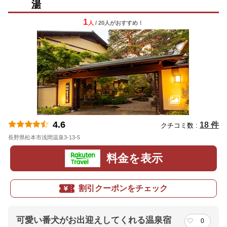
湯
1
人
/ 20人
が
おすすめ！
4.6
18 件
クチコミ数 :
長野県松本市浅間温泉3-13-5
地図
料金を表示
割引クーポンをチェック
可愛い番犬がお出迎えしてくれる温泉宿
0