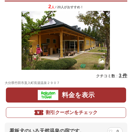
2
人
/ 20人
が
おすすめ！
3 件
クチコミ数 :
大分県竹田市直入町長湯温泉２９０７
地図
料金を表示
割引クーポンをチェック
看板犬のいる天然温泉の宿です。
0