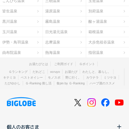
こんぴら温泉
三朝温泉
玉造温泉
皆生温泉
湯原温泉
別府温泉
黒川温泉
霧島温泉
酸ヶ湯温泉
玉川温泉
日光湯元温泉
箱根温泉
伊勢・鳥羽温泉
志摩温泉
大歩危祖谷温泉
由布院温泉
熱海温泉
指宿温泉
お湯たびとは
ご利用ガイド
Ｇポイント
Ｇランキング
だれどこ
ocruyo
お湯たび
わたしと、暮らし。
キテミヨ
ベストオイシー
モノスポ
野に行く。
カウナラ
ミツケヨ
たびゆかし
Ｇ-Ranking 推し活
食pin by Ｇ-Ranking
ハーブ酒のススメ
個人のお客さま