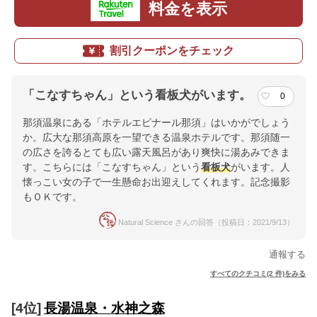
料金を表示
割引クーポンをチェック
「こなすちゃん」という看板犬がいます。
0
那須温泉にある「ホテルエピナール那須」はいかがでしょう
か。広大な那須高原を一望できる温泉ホテルです。那須随一
の広さを誇るとても広い露天風呂があり爽快に湯あみできま
す。こちらには「こなすちゃん」という
看板犬
がいます。人
懐っこい女の子で一生懸命お出迎えしてくれます。記念撮影
もＯＫです。
Natural Science さんの回答（投稿日：2021/9/13）
通報する
すべてのクチコミ(2 件)をみる
[4位]
長湯温泉・水神之森