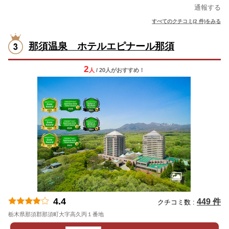
通報する
すべてのクチコミ(2 件)をみる
那須温泉 ホテルエピナール那須
2
人
/ 20人
が
おすすめ！
4.4
449 件
クチコミ数 :
栃木県那須郡那須町大字高久丙１番地
地図