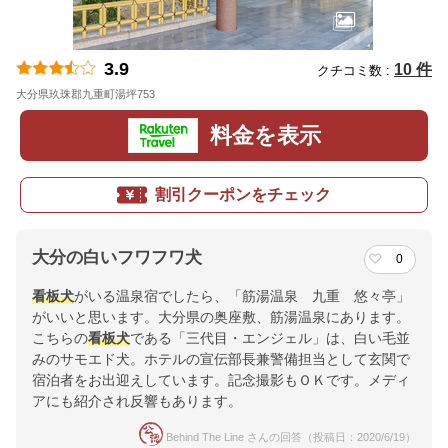
3.9
10 件
クチコミ数 :
大分県玖珠郡九重町湯坪753
地図
料金を表示
割引クーポンをチェック
大分の白いフワフワ犬
0
看板犬
がいる温泉宿でしたら、「筋湯温泉 九重 悠々亭」
がいいと思います。大分県の奥座敷、筋湯温泉にあります。
こちらの
看板犬
である「三代目・エンジェル」は、白い毛並
みのサモエド犬。ホテルの宣伝部長兼警備担当として玄関で
宿泊者をお出迎えしています。記念撮影もＯＫです。メディ
アにも紹介され反響もあります。
Behind The Line さんの回答（投稿日：2020/6/19）