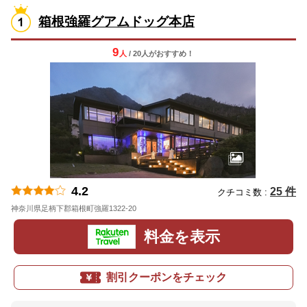
箱根強羅グアムドッグ本店
9
人
/ 20人
が
おすすめ！
4.2
25 件
クチコミ数 :
神奈川県足柄下郡箱根町強羅1322-20
地図
料金を表示
割引クーポンをチェック