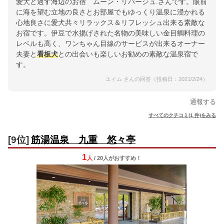
愛犬と過す海辺のお宿 ムーン・リバージュ.さんです。眼前
に海を望む立地の良さとお部屋でもゆっくり温泉に浸かれる
心地良さに愛犬共々リラックス＆リフレッシュ出来る素敵な
お宿です。伊豆で水揚げされた名物の美味しい金目鯛料理の
レベルも高く、ワンちゃん目線のサービスが出来るオーナー
夫妻と
看板犬
との出会いも楽しいお勧めの素敵な温泉宿で
す。
エイム さんの回答（投稿日：2021/2/24）
通報する
すべてのクチコミ(1 件)をみる
[9位]
筋湯温泉 九重 悠々亭
1
人
/ 20人
が
おすすめ！