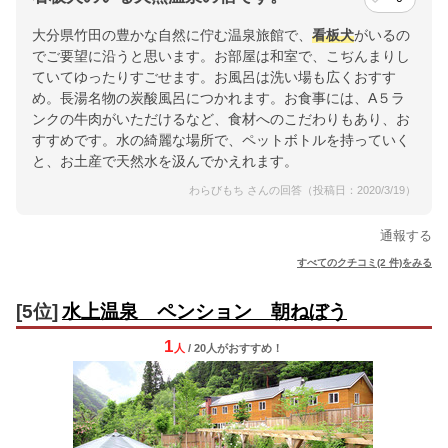
大分県竹田の豊かな自然に佇む温泉旅館で、
看板犬
がいるの
でご要望に沿うと思います。お部屋は和室で、こぢんまりし
ていてゆったりすごせます。お風呂は洗い場も広くおすす
め。長湯名物の炭酸風呂につかれます。お食事には、A５ラ
ンクの牛肉がいただけるなど、食材へのこだわりもあり、お
すすめです。水の綺麗な場所で、ペットボトルを持っていく
と、お土産で天然水を汲んでかえれます。
わらびもち さんの回答（投稿日：2020/3/19）
通報する
すべてのクチコミ(2 件)をみる
[5位]
水上温泉 ペンション 朝ねぼう
1
人
/ 20人
が
おすすめ！