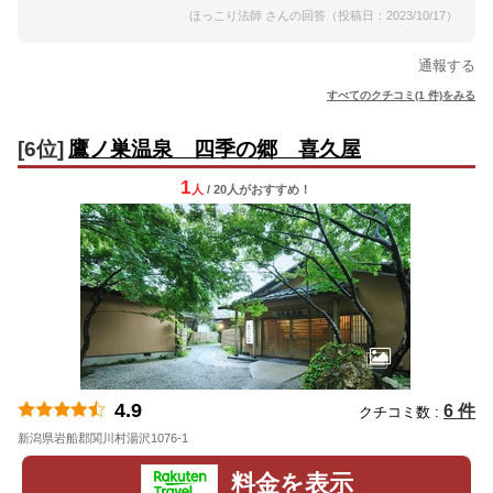
ほっこり法師 さんの回答（投稿日：2023/10/17）
通報する
すべてのクチコミ(1 件)をみる
[6位]
鷹ノ巣温泉 四季の郷 喜久屋
1
人
/ 20人
が
おすすめ！
4.9
6 件
クチコミ数 :
新潟県岩船郡関川村湯沢1076-1
地図
料金を表示