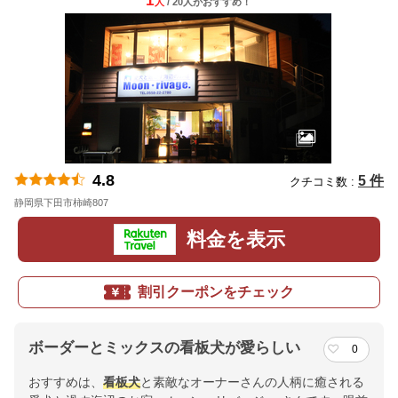
1
人
/ 20人
が
おすすめ！
4.8
5 件
クチコミ数 :
静岡県下田市柿崎807
地図
料金を表示
割引クーポンをチェック
ボーダーとミックスの看板犬が愛らしい
0
おすすめは、
看板犬
と素敵なオーナーさんの人柄に癒される