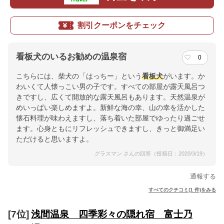
割引クーポンをチェック
看板犬のいるお勧めの温泉宿
0
こちらには、柴犬の「はっちー」という
看板犬
がいます。か
わいくて人懐っこい男の子です。すべての部屋が露天風呂つ
きですし、広くて開放的な露天風呂もあります。天然温泉が
めいっぱい楽しめますよ。新鮮な海の幸、山の幸を活かした
懐石料理が味わえますし、落ち着いた部屋でゆったり過ごせ
ます。心身ともにリフレッシュできますし、きっと御満足い
ただけると思いますよ。
グラスマン さんの回答（投稿日：2020/3/19）
通報する
すべてのクチコミ(1 件)をみる
[7位]
浅間温泉 四季彩々の隠れ宿 富士乃