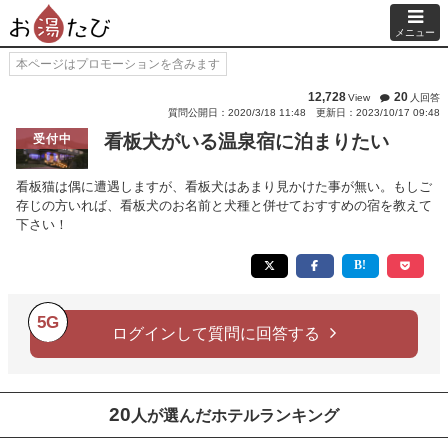
メニュー
本ページはプロモーションを含みます
12,728
20
View
人回答
質問公開日：2020/3/18 11:48
更新日：2023/10/17 09:48
看板犬がいる温泉宿に泊まりたい
受付中
看板猫は偶に遭遇しますが、看板犬はあまり見かけた事が無い。もしご
存じの方いれば、看板犬のお名前と犬種と併せておすすめの宿を教えて
下さい！
5G
ログインして質問に回答する
20
人が選んだホテルランキング