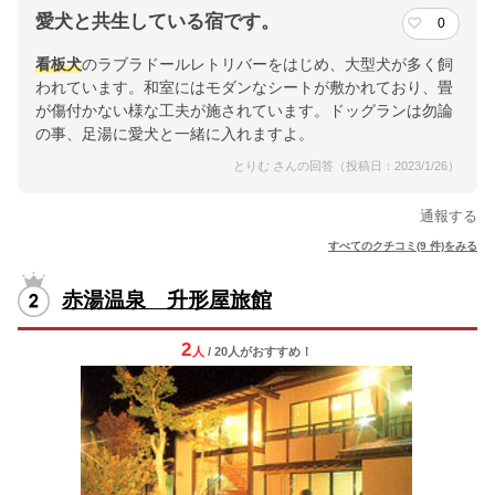
愛犬と共生している宿です。
0
看板犬
のラブラドールレトリバーをはじめ、大型犬が多く飼
われています。和室にはモダンなシートが敷かれており、畳
が傷付かない様な工夫が施されています。ドッグランは勿論
の事、足湯に愛犬と一緒に入れますよ。
とりむ さんの回答（投稿日：2023/1/26）
通報する
すべてのクチコミ(9 件)をみる
赤湯温泉 升形屋旅館
2
人
/ 20人
が
おすすめ！