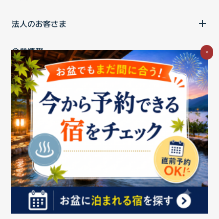
法人のお客さま
企業情報
×
ご利用中の方
お問い合わせ
消費税の表示
ウェブアクセシビリティの取り組み
個人情報保護ポリシー
プライバシーポータル
Cookieポリシー
特定商取引法に基づく表記
情報セキュリティ基本方針
商標について
BIGLOBEトップ
Copyright ©BIGLOBE Inc.
2026.
All rights reserved.