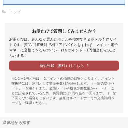
トップ
お湯たびで質問してみませんか？
お湯たびは、みんなが選んだホテルを検索できるホテル予約サイ
トです。質問/回答機能で相互アドバイスをすれば、マイル・電子
マネーに交換できるＧポイント(1Ｇポイント＝1円相当)がどんど
んたまる！
新規登録（無料）はこちら
※1Ｇ＝1円相当は、Ｇポイントの価値の目安となります。ポイント
交換時には、原則として交換手数料が発生します。（一部の交換パ
ートナーを除く）また、交換レートや最低交換数量がパートナーご
とに設定されているため、実質的には1円相当を下回ります。（一部
下回らない場合もございます）詳細は各パートナー毎の交換詳細ペ
ージをご確認ください。
温泉地から探す