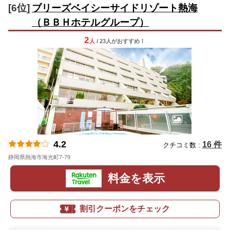
[6位]
ブリーズベイシーサイドリゾート熱海
（ＢＢＨホテルグループ）
2
人
/ 23人
が
おすすめ！
4.2
16 件
クチコミ数 :
静岡県熱海市海光町7-79
地図
料金を表示
割引クーポンをチェック