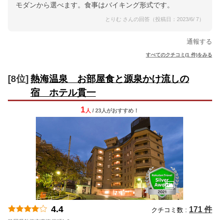
モダンから選べます。食事はバイキング形式です。
とりむ さんの回答（投稿日：2023/6/ 7）
通報する
すべてのクチコミ(1 件)をみる
[8位]
熱海温泉 お部屋食と源泉かけ流しの
宿 ホテル貫一
1
人
/ 23人
が
おすすめ！
4.4
171 件
クチコミ数 :