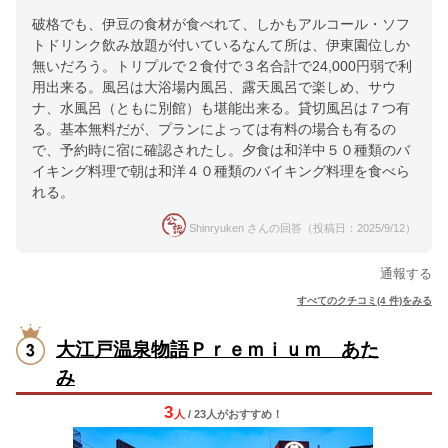
破格でも、伊豆の食材が食べれて、しかもアルコール・ソフ
トドリンク飲み放題が付いているなんて所は、伊東園位しか
無いだろう。トリプルで２食付で３名合計で24,000円弱で利
用出来る。風呂は大浴場内風呂、露天風呂で楽しめ、サウ
ナ、水風呂（ともに別館）も堪能出来る。貸切風呂は７つ有
る。基本無料だが、プランによっては有料の場合も有るの
で、予約時に宿に確認されたし。夕食は和洋中５０種類のバ
イキング料理で朝は和洋４０種類のバイキング料理を食べら
れる。
Shinryuken さんの回答（投稿日：2025/9/12）
通報する
すべてのクチコミ(4 件)をみる
大江戸温泉物語Ｐｒｅｍｉｕｍ あた
み
3
人
/ 23人
が
おすすめ！