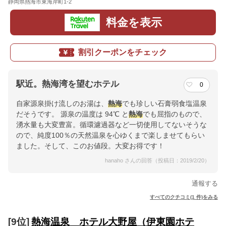
静岡県熱海市東海岸町1-2
地図
料金を表示
割引クーポンをチェック
駅近。熱海湾を望むホテル
0
自家源泉掛け流しのお湯は、
熱海
でも珍しい石膏弱食塩温泉
だそうです。 源泉の温度は 94℃ と
熱海
でも屈指のもので、
湧水量も大変豊富。循環濾過器など一切使用してないそうな
ので、純度100％の天然温泉を心ゆくまで楽しませてもらい
ました。そして、このお値段。大変お得です！
hanaho さんの回答（投稿日：2019/2/20）
通報する
すべてのクチコミ(1 件)をみる
[9位]
熱海温泉 ホテル大野屋（伊東園ホテ