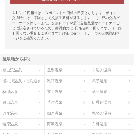
※1Ｇ＝1円相当は、Ｇポイントの価値の目安となります。ポイント
交換時には、原則として交換手数料が発生します。（一部の交換パ
ートナーを除く）また、交換レートや最低交換数量がパートナーご
とに設定されているため、実質的には1円相当を下回ります。（一部
下回らない場合もございます）詳細は各パートナー毎の交換詳細ペ
ージをご確認ください。
温泉地から探す
定山渓温泉
登別温泉
十勝川温泉
湯の川温泉（北海道）
乳頭温泉
鳴子温泉
秋保温泉
東山温泉
蔵王温泉
銀山温泉
草津温泉
伊香保温泉
万座温泉
四万温泉
鬼怒川温泉
塩原温泉
野沢温泉
白骨温泉