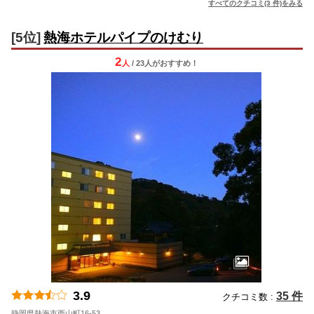
すべてのクチコミ(3 件)をみる
[5位]
熱海ホテルパイプのけむり
2
人
/ 23人
が
おすすめ！
3.9
35 件
クチコミ数 :
静岡県熱海市西山町16-53
地図