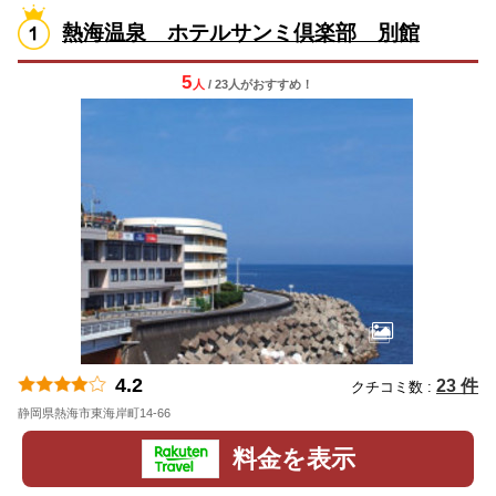
熱海温泉 ホテルサンミ倶楽部 別館
5
人
/ 23人
が
おすすめ！
4.2
23 件
クチコミ数 :
静岡県熱海市東海岸町14-66
地図
料金を表示