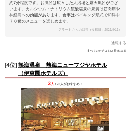
約7分程度です。お風呂は広々した大浴場と露天風呂がござ
います。カルシウム・ナトリウム硫酸塩泉の泉質は筋肉痛や
神経痛への効能があります。食事はバイキング形式で和洋中
７０種のメニューを楽しめます。
アラート さんの回答（投稿日：2021/9/11）
通報する
すべてのクチコミ(3 件)をみる
[4位]
熱海温泉 熱海ニューフジヤホテル
（伊東園ホテルズ）
3
人
/ 23人
が
おすすめ！