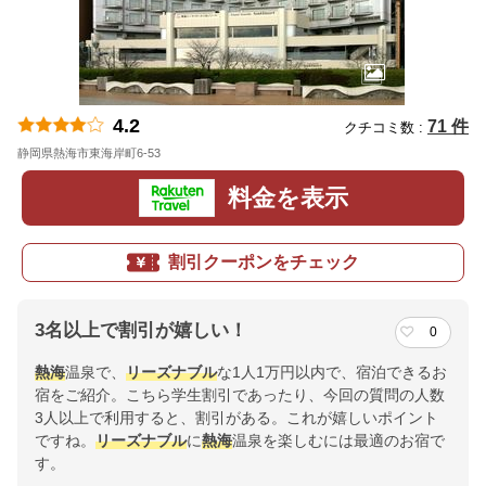
4.2
71 件
クチコミ数 :
静岡県熱海市東海岸町6-53
地図
料金を表示
割引クーポンをチェック
3名以上で割引が嬉しい！
0
熱海
温泉で、
リーズナブル
な1人1万円以内で、宿泊できるお
宿をご紹介。こちら学生割引であったり、今回の質問の人数
3人以上で利用すると、割引がある。これが嬉しいポイント
ですね。
リーズナブル
に
熱海
温泉を楽しむには最適のお宿で
す。