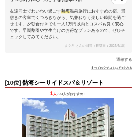
友達同士でわいわい過ごす
熱海
温泉旅行におすすめの宿。畳
敷きの客室でくつろぎながら、気兼ねなく楽しい時間を過ご
せます。夕朝食付きでも一人1万円以内とコスパも良く安心
です。早期割引や学生向けのお得なプランあるので、ぜひチ
ェックしてみてください。
まぐろ さんの回答（投稿日：2026/6/10）
通報する
すべてのクチコミ(1 件)をみる
[10位]
熱海シーサイドスパ＆リゾート
1
人
/ 23人
が
おすすめ！