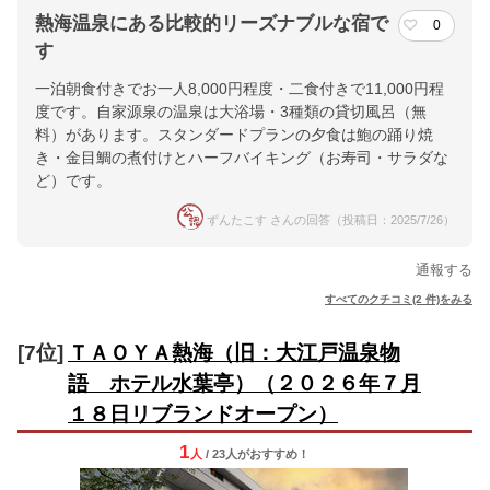
熱海温泉にある比較的リーズナブルな宿で
0
す
一泊朝食付きでお一人8,000円程度・二食付きで11,000円程
度です。自家源泉の温泉は大浴場・3種類の貸切風呂（無
料）があります。スタンダードプランの夕食は鮑の踊り焼
き・金目鯛の煮付けとハーフバイキング（お寿司・サラダな
ど）です。
ずんたこす さんの回答（投稿日：2025/7/26）
通報する
すべてのクチコミ(2 件)をみる
[7位]
ＴＡＯＹＡ熱海（旧：大江戸温泉物
語 ホテル水葉亭）（２０２６年７月
１８日リブランドオープン）
1
人
/ 23人
が
おすすめ！