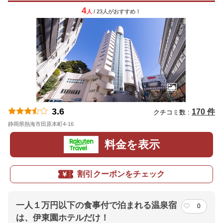
4
人
/ 23人
が
おすすめ！
3.6
170 件
クチコミ数 :
静岡県熱海市田原本町4-16
地図
料金を表示
割引クーポンをチェック
一人１万円以下の食事付で泊まれる温泉宿
0
は、伊東園ホテルだけ！