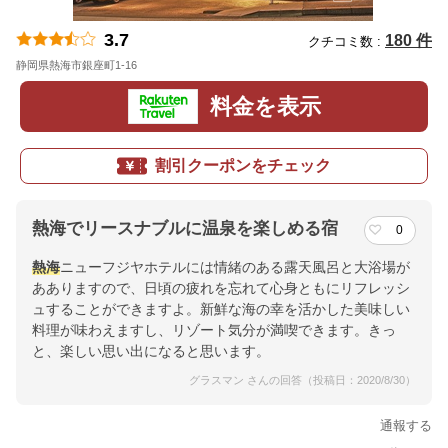
3.7
180 件
クチコミ数 :
静岡県熱海市銀座町1-16
地図
料金を表示
割引クーポンをチェック
熱海でリースナブルに温泉を楽しめる宿
0
熱海
ニューフジヤホテルには情緒のある露天風呂と大浴場が
あありますので、日頃の疲れを忘れて心身ともにリフレッシ
ュすることができますよ。新鮮な海の幸を活かした美味しい
料理が味わえますし、リゾート気分が満喫できます。きっ
と、楽しい思い出になると思います。
グラスマン さんの回答（投稿日：2020/8/30）
通報する