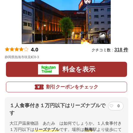
4.0
318 件
クチコミ数 :
静岡県熱海市咲見町8-3
地図
料金を表示
割引クーポンをチェック
１人食事付き１万円以下はリーズナブルで
0
す
大江戸温泉物語 あたみ は如何でしょうか。１人食事付き
１万円以下は
リーズナブル
です。場所は
熱海
駅より徒歩にて