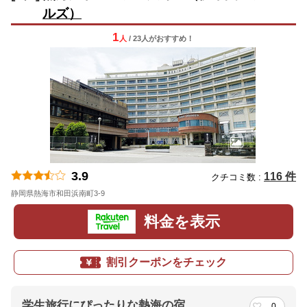
ルズ）
1
人
/ 23人
が
おすすめ！
3.9
116 件
クチコミ数 :
静岡県熱海市和田浜南町3-9
地図
料金を表示
割引クーポンをチェック
学生旅行にぴったりな熱海の宿
0