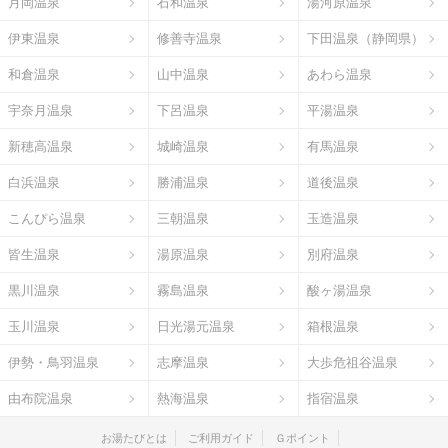
月岡温泉
石和温泉
湯河原温泉
伊東温泉
修善寺温泉
下田温泉（静岡県）
和倉温泉
山中温泉
あわら温泉
宇奈月温泉
下呂温泉
平湯温泉
新穂高温泉
城崎温泉
有馬温泉
白浜温泉
勝浦温泉
道後温泉
こんぴら温泉
三朝温泉
玉造温泉
皆生温泉
湯原温泉
別府温泉
黒川温泉
霧島温泉
酸ヶ湯温泉
玉川温泉
日光湯元温泉
箱根温泉
伊勢・鳥羽温泉
志摩温泉
大歩危祖谷温泉
由布院温泉
熱海温泉
指宿温泉
お湯たびとは
ご利用ガイド
Ｇポイント