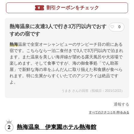
割引クーポンをチェック
熱海温泉に友達3人で行き3万円以内でおす
0
すめの宿です
熱海
温泉で全室オーシャンビューのサンビーチ目の前にある
宿です。こちらなら一泊二食付きで3人で3万円以内で泊まれ
ます。また温泉を美しい海岸線が望める露天風呂や大浴場で
楽しめます。そして食事ですが、海の御食事処「でん助茶
屋」で新鮮な海の幸をふんだんに取り揃えた和食膳が食べら
れます。特に生簀からすくいたてのアジフライは絶品です
よ。
うまき さんの回答（投稿日：2021/12/22）
通報する
すべてのクチコミ(5 件)をみる
熱海温泉 伊東園ホテル熱海館