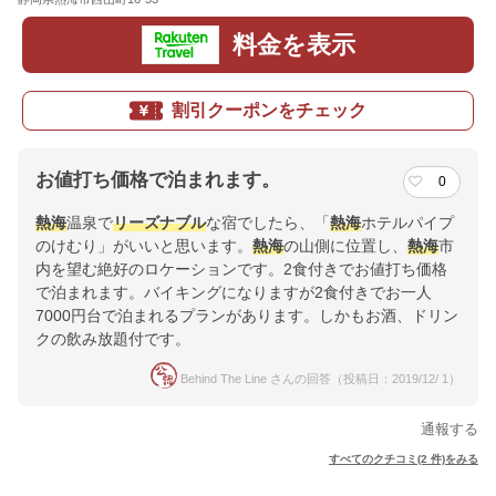
料金を表示
割引クーポンをチェック
お値打ち価格で泊まれます。
0
熱海
温泉で
リーズナブル
な宿でしたら、「
熱海
ホテルパイプ
のけむり」がいいと思います。
熱海
の山側に位置し、
熱海
市
内を望む絶好のロケーションです。2食付きでお値打ち価格
で泊まれます。バイキングになりますが2食付きでお一人
7000円台で泊まれるプランがあります。しかもお酒、ドリン
クの飲み放題付です。
Behind The Line さんの回答（投稿日：2019/12/ 1）
通報する
すべてのクチコミ(2 件)をみる