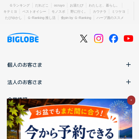
Ｇランキング
だれどこ
ocruyo
お湯たび
わたしと、暮らし。
キテミヨ
ベストオイシー
モノスポ
野に行く。
カウナラ
ミツケヨ
たびゆかし
Ｇ-Ranking 推し活
食pin by Ｇ-Ranking
ハーブ酒のススメ
個人のお客さま
法人のお客さま
企業情報
×
ご利用中の方
お問い合わせ
消費税の表示
ウェブアクセシビリティの取り組み