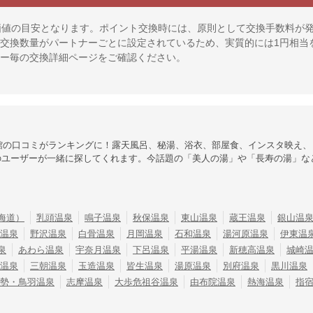
価値の目安となります。ポイント交換時には、原則として交換手数料が
交換数量がパートナーごとに設定されているため、実質的には1円相当
ー毎の交換詳細ページをご確認ください。
館の口コミがランキングに！露天風呂、秘湯、浴衣、部屋食、インスタ映え、
のユーザーが一緒に探してくれます。今話題の「美人の湯」や「長寿の湯」な
海道）
乳頭温泉
鳴子温泉
秋保温泉
東山温泉
蔵王温泉
銀山温
温泉
野沢温泉
白骨温泉
月岡温泉
石和温泉
湯河原温泉
伊東温
泉
あわら温泉
宇奈月温泉
下呂温泉
平湯温泉
新穂高温泉
城崎
温泉
三朝温泉
玉造温泉
皆生温泉
湯原温泉
別府温泉
黒川温泉
勢・鳥羽温泉
志摩温泉
大歩危祖谷温泉
由布院温泉
熱海温泉
指