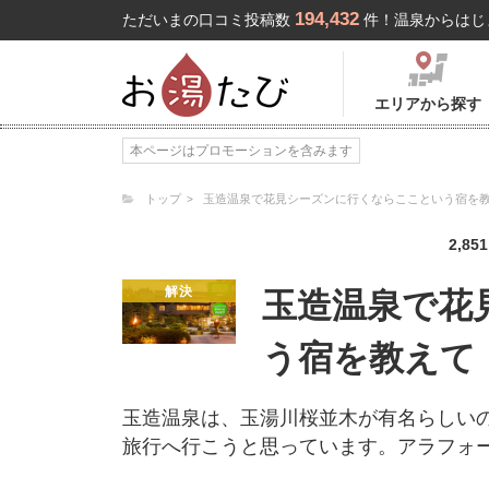
194,432
ただいまの口コミ投稿数
件！温泉からはじ
エリアから探す
本ページはプロモーションを含みます
トップ
玉造温泉で花見シーズンに行くならここという宿を
2,851
解決
玉造温泉で花
う宿を教えて
玉造温泉は、玉湯川桜並木が有名らしい
旅行へ行こうと思っています。アラフォ