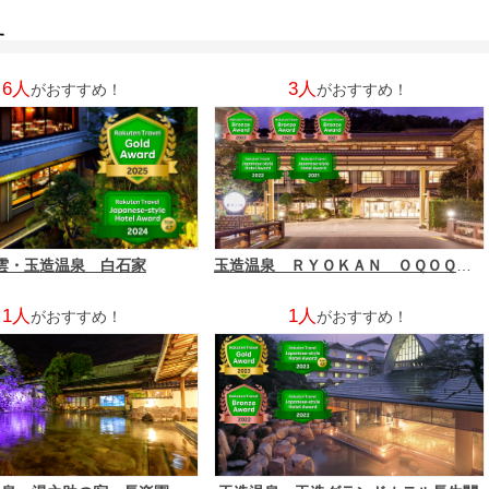
す
6人
3人
がおすすめ！
がおすすめ！
雲・玉造温泉 白石家
玉造温泉 ＲＹＯＫＡＮ ＯＱＯＱ （旧：玉井別館）
1人
1人
がおすすめ！
がおすすめ！