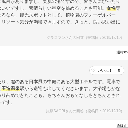
天風呂がありますし、美肌の湯ですので、皆さんにぴったり
はいいですし、素晴らしい星空を眺めることも可能。
女性
専
れるなら、観光スポットとして、植物園のフォーゲルパー
。リゾート気分が満喫できますので、きっと、良い思い出に
グラスマンさんの回答（投稿日：2019/12/19）
通報す
いいね！
0
たり、趣のある日本風の中庭にある大型ホテルです。電車で
と
玉造温泉
駅から送迎も出してくださいます。大浴場もかな
独り占めできたことも。もちろんおもてなしもきちんとされ
ルです。
旅嬢SAORIさんの回答（投稿日：2019/12/19）
通報す