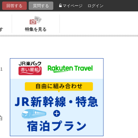
回答する
質問する
マイページ
ログイン
す
特集を見る
41
泊