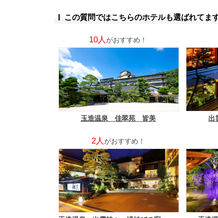
この質問ではこちらのホテルも選ばれてま
10人
がおすすめ！
玉造温泉 佳翠苑 皆美
出
2人
がおすすめ！