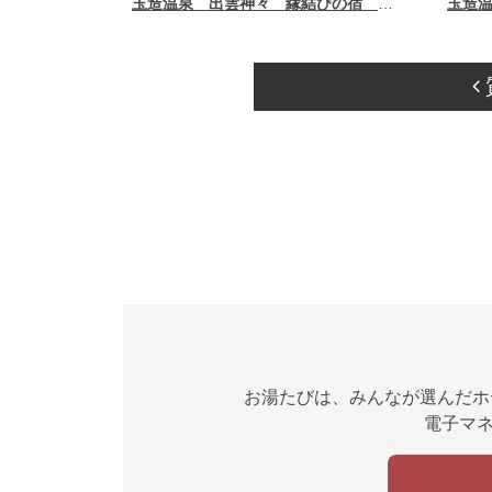
玉造温泉 出雲神々 縁結びの宿 紺家
玉造
お湯たびは、みんなが選んだホ
電子マネ