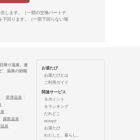
発生します。（一部の交換パートナ
を下回ります。（一部下回らない場
日帰り温泉、連
お湯たび
ど、温泉の効能
お湯たびとは
ご利用ガイド
関連サービス
泉
草津温泉
Ｇポイント
泉
Ｇランキング
温泉
だれどこ
霧島温泉
ocruyo
宿温泉
お湯たび
わたしと、暮らし。