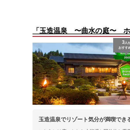
「玉造温泉 〜曲水の庭〜 
3
人
おすす
玉造温泉でリゾート気分が満喫でき