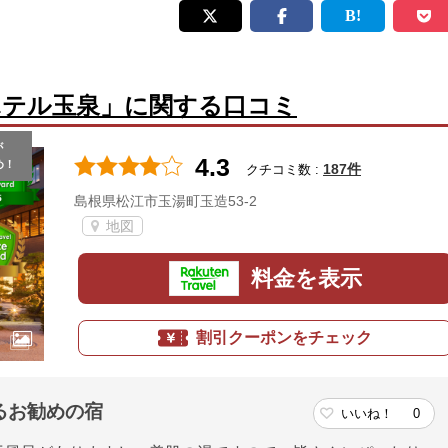
ホテル玉泉」に関する口コミ
が
4.3
め！
187件
クチコミ数 :
島根県松江市玉湯町玉造53-2
地図
料金を表示
割引クーポンをチェック
るお勧めの宿
いいね！
0