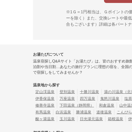
※1Ｇ＝1円相当は、Ｇポイントの
ーを除く）また、交換レートや最低
合もございます）詳細は各パートナ
お湯たびについて
温泉宿探しQ&Aサイト「お湯たび」は、皆のおすすめ旅
泊割や当日割…あなたの旅行プランに理想の宿を、全国
で宿探しをしてみませんか？
温泉地から探す
定山渓温泉
登別温泉
十勝川温泉
湯の川温泉（北
伊香保温泉
万座温泉
四万温泉
鬼怒川温泉
塩原
修善寺温泉
下田温泉（静岡県）
和倉温泉
山中温
有馬温泉
白浜温泉
勝浦温泉
道後温泉
こんぴら
酸ヶ湯温泉
玉川温泉
日光湯元温泉
箱根温泉
伊