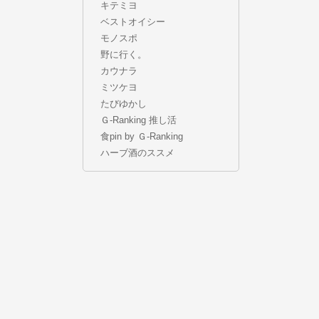
キテミヨ
ベストオイシー
モノスポ
野に行く。
カウナラ
ミツケヨ
たびゆかし
Ｇ-Ranking 推し活
食pin by Ｇ-Ranking
ハーブ酒のススメ