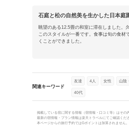
石庭と松の自然美を生かした日本庭
眺望のある12.5畳の和室に滞在しました
このスタイルが一番です。食事は旬の食材
くことができました。
友達
4人
女性
山陰
関連キーワード
40代
掲載している宿に関する情報（宿情報・口コミ等）はその
最新の宿情報・プラン情報は楽天トラベルにてご確認くだ
本ページからの旅行予約ではGポイントは加算されません