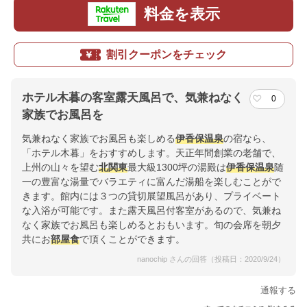
料金を表示
割引クーポンをチェック
ホテル木暮の客室露天風呂で、気兼ねなく
0
家族でお風呂を
気兼ねなく家族でお風呂も楽しめる
伊香保温泉
の宿なら、
「ホテル木暮」をおすすめします。天正年間創業の老舗で、
上州の山々を望む
北関東
最大級1300坪の湯殿は
伊香保温泉
随
一の豊富な湯量でバラエティに富んだ湯船を楽しむことがで
きます。館内には３つの貸切展望風呂があり、プライベート
な入浴が可能です。また露天風呂付客室があるので、気兼ね
なく家族でお風呂も楽しめるとおもいます。旬の会席を朝夕
共にお
部屋食
で頂くことができます。
nanochip さんの回答（投稿日：2020/9/24）
通報する