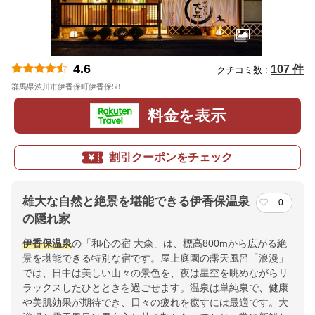
4.6
107 件
クチコミ数 :
群馬県渋川市伊香保町伊香保58
地図
料金を表示
割引クーポンをチェック
雄大な自然と絶景を堪能できる伊香保温泉
0
の隠れ家
伊香保温泉
の「和心の宿 大森」は、標高800mから広がる絶
景を堪能できる特別な宿です。屋上庭園の露天風呂「浪漫」
では、日中は美しい山々の景色を、夜は星空を眺めながらリ
ラックスしたひとときを過ごせます。温泉は単純泉で、健康
や美肌効果が期待でき、日々の疲れを癒すには最適です。大