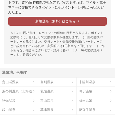
トです。質問/回答機能で相互アドバイスをすれば、マイル・電子
マネーに交換できるＧポイント(1Ｇポイント＝1円相当)がどんど
んたまる！
新規登録（無料）はこちら
※1Ｇ＝1円相当は、Ｇポイントの価値の目安となります。ポイント
交換時には、原則として交換手数料が発生します。（一部の交換パ
ートナーを除く）また、交換レートや最低交換数量がパートナーご
とに設定されているため、実質的には1円相当を下回ります。（一部
下回らない場合もございます）詳細は各パートナー毎の交換詳細ペ
ージをご確認ください。
温泉地から探す
定山渓温泉
登別温泉
十勝川温泉
湯の川温泉（北海道）
乳頭温泉
鳴子温泉
秋保温泉
東山温泉
蔵王温泉
銀山温泉
草津温泉
伊香保温泉