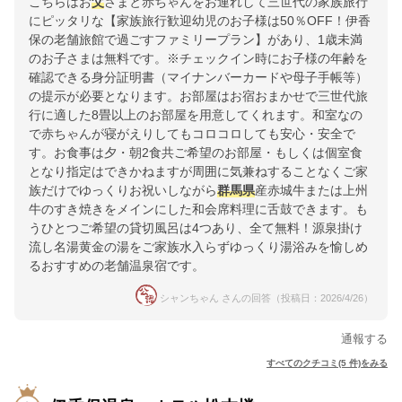
こちらはお
父
さまと赤ちゃんをお連れして三世代の家族旅行
にピッタリな【家族旅行歓迎幼児のお子様は50％OFF！伊香
保の老舗旅館で過ごすファミリープラン】があり、1歳未満
のお子さまは無料です。※チェックイン時にお子様の年齢を
確認できる身分証明書（マイナンバーカードや母子手帳等）
の提示が必要となります。お部屋はお宿おまかせで三世代旅
行に適した8畳以上のお部屋を用意してくれます。和室なの
で赤ちゃんが寝がえりしてもコロコロしても安心・安全で
す。お食事は夕・朝2食共ご希望のお部屋・もしくは個室食
となり指定はできかねますが周囲に気兼ねすることなくご家
族だけでゆっくりお祝いしながら
群馬県
産赤城牛または上州
牛のすき焼きをメインにした和会席料理に舌鼓できます。も
うひとつご希望の貸切風呂は4つあり、全て無料！源泉掛け
流し名湯黄金の湯をご家族水入らずゆっくり湯浴みを愉しめ
るおすすめの老舗温泉宿です。
シャンちゃん さんの回答（投稿日：2026/4/26）
通報する
すべてのクチコミ(5 件)をみる