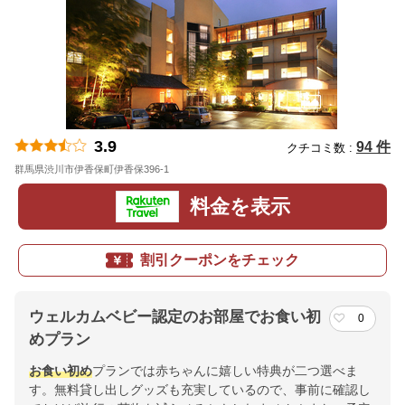
3.9
94 件
クチコミ数 :
群馬県渋川市伊香保町伊香保396-1
地図
料金を表示
割引クーポンをチェック
ウェルカムベビー認定のお部屋でお食い初
0
めプラン
お食い初め
プランでは赤ちゃんに嬉しい特典が二つ選べま
す。無料貸し出しグッズも充実しているので、事前に確認し