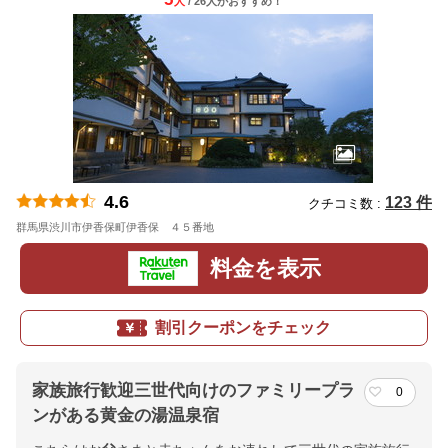
人
/ 26人
が
おすすめ！
4.6
123 件
クチコミ数 :
群馬県渋川市伊香保町伊香保 ４５番地
地図
料金を表示
割引クーポンをチェック
家族旅行歓迎三世代向けのファミリープラ
0
ンがある黄金の湯温泉宿