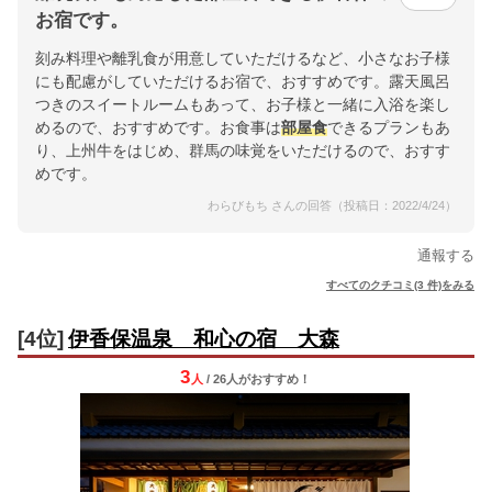
お宿です。
刻み料理や離乳食が用意していただけるなど、小さなお子様
にも配慮がしていただけるお宿で、おすすめです。露天風呂
つきのスイートルームもあって、お子様と一緒に入浴を楽し
めるので、おすすめです。お食事は
部屋食
できるプランもあ
り、上州牛をはじめ、群馬の味覚をいただけるので、おすす
めです。
わらびもち さんの回答（投稿日：2022/4/24）
通報する
すべてのクチコミ(3 件)をみる
[4位]
伊香保温泉 和心の宿 大森
3
人
/ 26人
が
おすすめ！