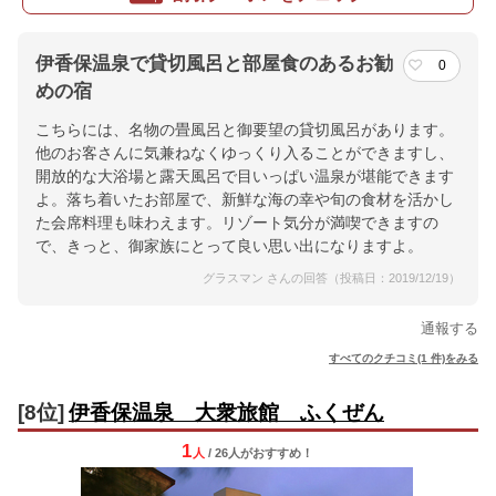
伊香保温泉で貸切風呂と部屋食のあるお勧
0
めの宿
こちらには、名物の畳風呂と御要望の貸切風呂があります。
他のお客さんに気兼ねなくゆっくり入ることができますし、
開放的な大浴場と露天風呂で目いっぱい温泉が堪能できます
よ。落ち着いたお部屋で、新鮮な海の幸や旬の食材を活かし
た会席料理も味わえます。リゾート気分が満喫できますの
で、きっと、御家族にとって良い思い出になりますよ。
グラスマン さんの回答（投稿日：2019/12/19）
通報する
すべてのクチコミ(1 件)をみる
[8位]
伊香保温泉 大衆旅館 ふくぜん
1
人
/ 26人
が
おすすめ！