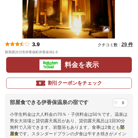
3.9
29 件
クチコミ数 :
群馬県渋川市伊香保町伊香保361-9
地図
料金を表示
割引クーポンをチェック
部屋食できる伊香保温泉の宿です
0
小学生料金は大人料金の70％・子供料金は50％です。温泉は
男女大浴場と貸切露天風呂があり、貸切露天風呂は1回30分
無料で入浴できます。岩盤浴もあります。食事は2食とも
部
屋食
です。スタンダードプランの夕食は牛すき焼きがメイン