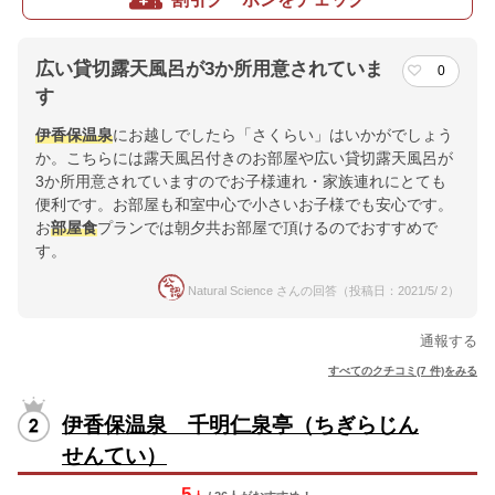
広い貸切露天風呂が3か所用意されていま
0
す
伊香保温泉
にお越しでしたら「さくらい」はいかがでしょう
か。こちらには露天風呂付きのお部屋や広い貸切露天風呂が
3か所用意されていますのでお子様連れ・家族連れにとても
便利です。お部屋も和室中心で小さいお子様でも安心です。
お
部屋食
プランでは朝夕共お部屋で頂けるのでおすすめで
す。
Natural Science さんの回答（投稿日：2021/5/ 2）
通報する
すべてのクチコミ(7 件)をみる
伊香保温泉 千明仁泉亭（ちぎらじん
せんてい）
5