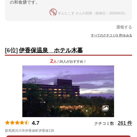
の和食膳です。
ずんたこす さんの回答（投稿日：2025/8/15）
通報する
すべてのクチコミ(3 件)をみる
[6位]
伊香保温泉 ホテル木暮
2
人
/ 26人
が
おすすめ！
4.7
261 件
クチコミ数 :
群馬県渋川市伊香保町伊香保135
地図