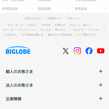
由布院温泉
熱海温泉
指宿温泉
お湯たびとは
ご利用ガイド
Ｇポイント
Ｇランキング
だれどこ
ocruyo
お湯たび
わたしと、暮らし。
キテミヨ
ベストオイシー
モノスポ
野に行く。
カウナラ
ミツケヨ
たびゆかし
Ｇ-Ranking 推し活
食pin by Ｇ-Ranking
ハーブ酒のススメ
個人のお客さま
法人のお客さま
企業情報