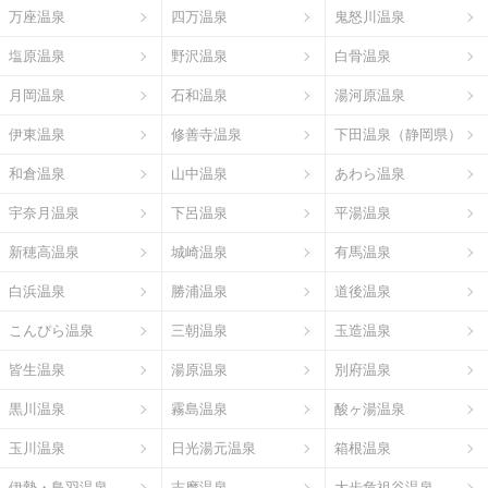
万座温泉
四万温泉
鬼怒川温泉
塩原温泉
野沢温泉
白骨温泉
月岡温泉
石和温泉
湯河原温泉
伊東温泉
修善寺温泉
下田温泉（静岡県）
和倉温泉
山中温泉
あわら温泉
宇奈月温泉
下呂温泉
平湯温泉
新穂高温泉
城崎温泉
有馬温泉
白浜温泉
勝浦温泉
道後温泉
こんぴら温泉
三朝温泉
玉造温泉
皆生温泉
湯原温泉
別府温泉
黒川温泉
霧島温泉
酸ヶ湯温泉
玉川温泉
日光湯元温泉
箱根温泉
伊勢・鳥羽温泉
志摩温泉
大歩危祖谷温泉