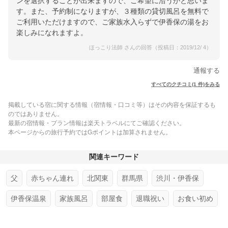
ンを選択することが出来ますので、ご希望に沿うかと思いま
す。また、予約制になりますが、３種類の貸切風呂を無料で
ご利用いただけますので、ご家族水入らずで伊香保の湯をお
楽しみになれますよ。
ほっこり法師 さんの回答（投稿日：2019/12/ 4）
通報する
すべてのクチコミ(1 件)をみる
掲載している宿に関する情報（宿情報・口コミ等）はその内容を保証するも
のではありません。
最新の宿情報・プラン情報は楽天トラベルにてご確認ください。
本ページからの旅行予約ではGポイントは加算されません。
関連キーワード
父
赤ちゃん連れ
北関東
群馬県
渋川・伊香保
伊香保温泉
家族風呂
部屋食
退職祝い
お食い初め