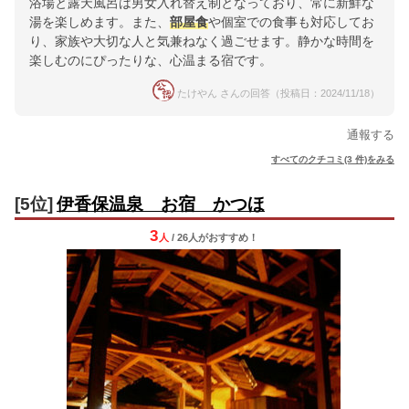
浴場と露天風呂は男女入れ替え制となっており、常に新鮮な
湯を楽しめます。また、
部屋食
や個室での食事も対応してお
り、家族や大切な人と気兼ねなく過ごせます。静かな時間を
楽しむのにぴったりな、心温まる宿です。
たけやん さんの回答（投稿日：2024/11/18）
通報する
すべてのクチコミ(3 件)をみる
[5位]
伊香保温泉 お宿 かつほ
3
人
/ 26人
が
おすすめ！