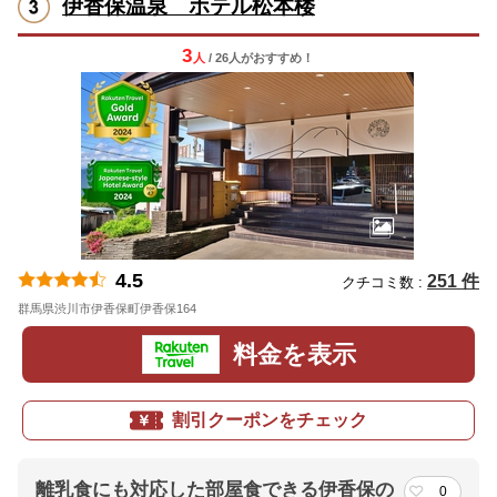
伊香保温泉 ホテル松本楼
3
人
/ 26人
が
おすすめ！
4.5
251 件
クチコミ数 :
群馬県渋川市伊香保町伊香保164
地図
料金を表示
割引クーポンをチェック
離乳食にも対応した部屋食できる伊香保の
0