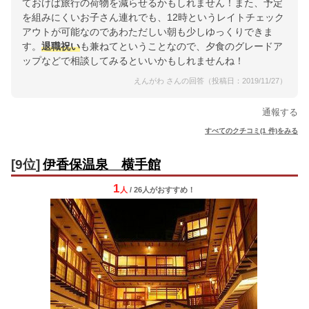
ておけば旅行の荷物を減らせるかもしれません！また、予定
を組みにくいお子さん連れでも、12時というレイトチェック
アウトが可能なのであわただしい朝も少しゆっくりできま
す。
退職祝い
も兼ねてということなので、夕食のグレードア
ップなどで相談してみるといいかもしれませんね！
えんがわ さんの回答（投稿日：2019/11/27）
通報する
すべてのクチコミ(1 件)をみる
[9位]
伊香保温泉 横手館
1
人
/ 26人
が
おすすめ！