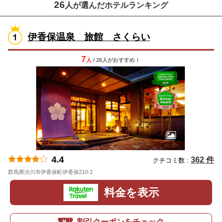
26
人が選んだホテルランキング
伊香保温泉 旅館 さくらい
7
人
/ 26人
が
おすすめ！
4.4
362 件
クチコミ数 :
群馬県渋川市伊香保町伊香保210-2
地図
料金を表示
割引クーポンをチェック