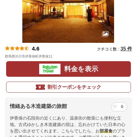
4.6
35 件
クチコミ数 :
群馬県渋川市伊香保町伊香保11
地図
料金を表示
割引クーポンをチェック
情緒ある木造建築の旅館
0
伊香保の石段街の近くにあり、温泉街の散策にも便利な立
地。古式ゆかしき木造建築の宿は、忘れかけていた日本の心
を思い出させてくれます。こちらでしたら、お
部屋食
のプラ