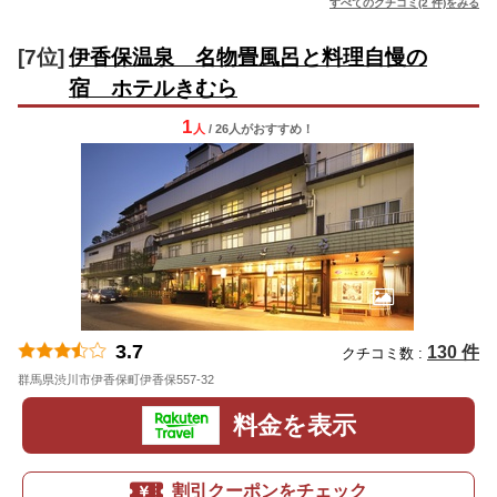
すべてのクチコミ(2 件)をみる
[7位]
伊香保温泉 名物畳風呂と料理自慢の
宿 ホテルきむら
1
人
/ 26人
が
おすすめ！
3.7
130 件
クチコミ数 :
群馬県渋川市伊香保町伊香保557-32
地図
料金を表示
割引クーポンをチェック