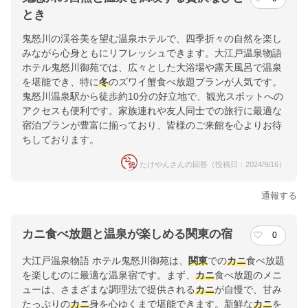
とき
鬼怒川の渓谷美を望む温泉ホテルで、四季折々の自然を楽し
みながら心身ともにリフレッシュできます。大江戸温泉物語
ホテル鬼怒川御苑では、広々とした大浴場や露天風呂で温泉
を堪能でき、特に
冬
のズワイ蟹食べ放題プランが人気です。
鬼怒川温泉駅から徒歩約10分の好立地で、観光スポットへの
アクセスも便利です。家族連れや友人同士での旅行に最適な
宿泊プランが豊富に揃っており、皆様のご来館を心よりお待
ちしております。
たけやんさんの回答（投稿日：2024/9/16）
通報する
カニ食べ放題と温泉が楽しめる関東の宿
0
大江戸温泉物語 ホテル鬼怒川御苑は、
関東
での
カニ
食べ放題
を楽しむのに最適な温泉宿です。まず、
カニ
食べ放題のメニ
ューは、さまざまな調理法で提供される
カニ
が自慢で、甘み
たっぷりの
カニ
身を心ゆくまで堪能できます。新鮮な
カニ
を