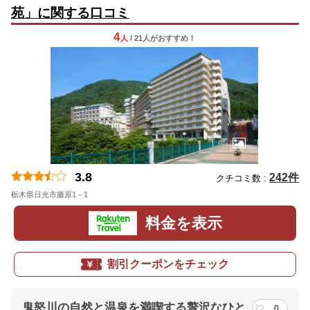
苑」に関する口コミ
4
人
/ 21人
が
おすすめ！
3.8
242件
クチコミ数 :
栃木県日光市藤原1－1
料金を表示
割引クーポンをチェック
鬼怒川の自然と温泉を満喫する贅沢なひと
0