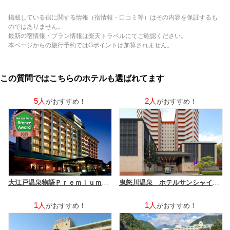
掲載している宿に関する情報（宿情報・口コミ等）はその内容を保証するも
のではありません。
最新の宿情報・プラン情報は楽天トラベルにてご確認ください。
本ページからの旅行予約ではGポイントは加算されません。
この質問ではこちらのホテルも選ばれてます
5人
2人
がおすすめ！
がおすすめ！
大江戸温泉物語Ｐｒｅｍｉｕｍ 鬼怒川観光ホテル
鬼怒川温泉 ホテルサンシャイン鬼怒川
1人
1人
がおすすめ！
がおすすめ！