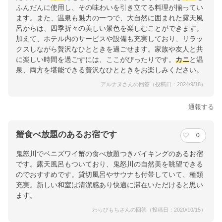
ふんだんに使用し、その味わいを引き立てる料理が揃ってい
ます。また、温泉も魅力の一つで、大自然に囲まれた露天風
呂からは、四季折々の美しい景色を楽しむことができます。
加えて、ホテル内のサービスや設備も充実しており、リラッ
クスしながら贅沢なひとときを過ごせます。家族や友人と共
に楽しい時間を過ごすには、ここがぴったりです。
カニ
と温
泉、両方を堪能できる贅沢なひとときをお楽しみください。
アルナヌさんの回答（投稿日：2024/9/18）
通報する
蟹食べ放題のあるお宿です
0
鬼怒川でベニズワイ蟹の食べ放題つきバイキングのあるお宿
です。露天風呂もついており、鬼怒川の自然美を眺望できる
のでおすすめです。貸切風呂やサウナも付帯していて、種類
充実。新しい和室は清潔感あり快適に滞在いただけると思い
ます。
わらびもちさんの回答（投稿日：2020/10/15）