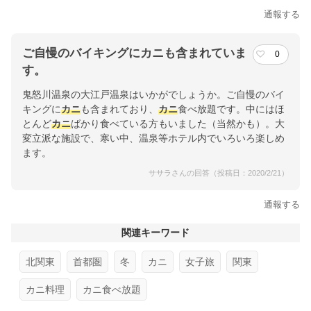
通報する
ご自慢のバイキングにカニも含まれていま
0
す。
鬼怒川温泉の大江戸温泉はいかがでしょうか。ご自慢のバイ
キングに
カニ
も含まれており、
カニ
食べ放題です。中にはほ
とんど
カニ
ばかり食べている方もいました（当然かも）。大
変立派な施設で、寒い中、温泉等ホテル内でいろいろ楽しめ
ます。
ササラさんの回答（投稿日：2020/2/21）
通報する
関連キーワード
北関東
首都圏
冬
カニ
女子旅
関東
カニ料理
カニ食べ放題