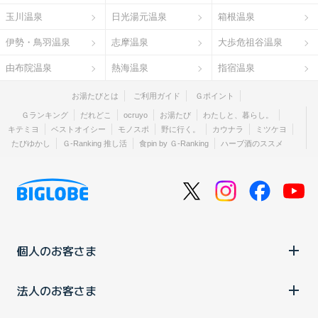
玉川温泉
日光湯元温泉
箱根温泉
伊勢・鳥羽温泉
志摩温泉
大歩危祖谷温泉
由布院温泉
熱海温泉
指宿温泉
お湯たびとは
ご利用ガイド
Ｇポイント
Ｇランキング
だれどこ
ocruyo
お湯たび
わたしと、暮らし。
キテミヨ
ベストオイシー
モノスポ
野に行く。
カウナラ
ミツケヨ
たびゆかし
Ｇ-Ranking 推し活
食pin by Ｇ-Ranking
ハーブ酒のススメ
個人のお客さま
法人のお客さま