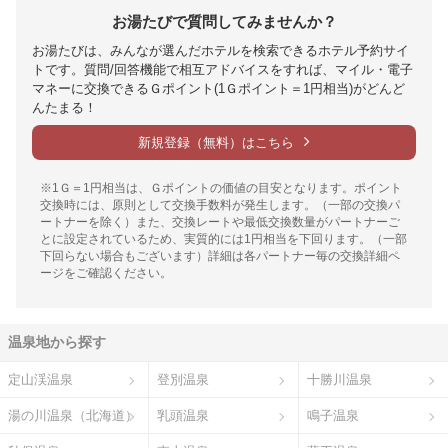
お湯たびで質問してみませんか？
お湯たびは、みんなが選んだホテルを検索できるホテル予約サイ
トです。質問/回答機能で相互アドバイスをすれば、マイル・電子
マネーに交換できるＧポイント(1Ｇポイント＝1円相当)がどんど
んたまる！
新規登録（無料）はこちら
※1Ｇ＝1円相当は、Ｇポイントの価値の目安となります。ポイント
交換時には、原則として交換手数料が発生します。（一部の交換パ
ートナーを除く）また、交換レートや最低交換数量がパートナーご
とに設定されているため、実質的には1円相当を下回ります。（一部
下回らない場合もございます）詳細は各パートナー毎の交換詳細ペ
ージをご確認ください。
温泉地から探す
定山渓温泉
登別温泉
十勝川温泉
湯の川温泉（北海道）
乳頭温泉
鳴子温泉