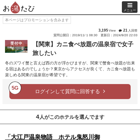
メニュー
本ページはプロモーションを含みます
3,195
21
View
人回答
質問公開日：2019/11/ 1 08:30
更新日：2024/9/20 22:03
【関東】カニ食べ放題の温泉宿で女子
受付中
旅したい
冬のズワイ蟹と言えば西の方が浮かびますが、関東で蟹食べ放題が出来
る宿はあるのでしょうか？東京からアクセスが良くて、カニ食べ放題も
楽しめる関東の温泉宿が希望です。
5G
ログインして質問に回答する
4
人がこのホテルを選んでます
「大江戸温泉物語 ホテル鬼怒川御