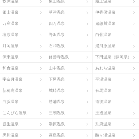
秋保温泉
東山温泉
蔵王温泉
銀山温泉
草津温泉
伊香保温泉
万座温泉
四万温泉
鬼怒川温泉
塩原温泉
野沢温泉
白骨温泉
月岡温泉
石和温泉
湯河原温泉
伊東温泉
修善寺温泉
下田温泉（静岡県）
和倉温泉
山中温泉
あわら温泉
宇奈月温泉
下呂温泉
平湯温泉
新穂高温泉
城崎温泉
有馬温泉
白浜温泉
勝浦温泉
道後温泉
こんぴら温泉
三朝温泉
玉造温泉
皆生温泉
湯原温泉
別府温泉
黒川温泉
霧島温泉
酸ヶ湯温泉