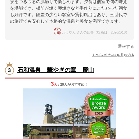
泉をつるつるの肌触りで楽しめます。夕食は個室で旬の味覚
を堪能でき、板前が焼く卵焼きなど手作りにこだわった朝食
も好評です。段差の少ない客室や貸切風呂もあり、三世代で
の旅行でも安心して本格的な温泉と美食を満喫できます。
たけやん さんの回答（投稿日：2026/1/18）
通報する
すべてのクチコミ(6 件)をみる
石和温泉 華やぎの章 慶山
3
人
/ 29人
が
おすすめ！