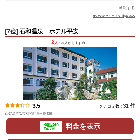
通報する
すべてのクチコミ(2 件)をみる
[7位]
石和温泉 ホテル平安
2
人
/ 29人
が
おすすめ！
3.5
31 件
クチコミ数 :
山梨県笛吹市石和町川中島538
地図
料金を表示