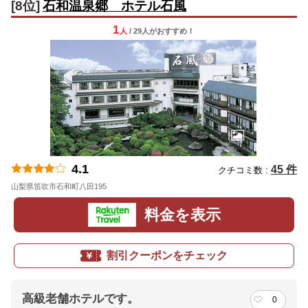
[8位]
石和温泉郷 ホテル石風
1
人
/ 29人
が
おすすめ！
4.1
45 件
クチコミ数 :
山梨県笛吹市石和町八田195
地図
料金を表示
割引クーポンをチェック
高級老舗ホテルです。
0