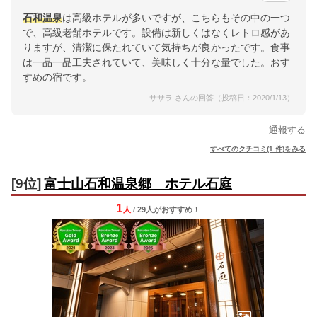
石和温泉
は高級ホテルが多いですが、こちらもその中の一つ
で、高級老舗ホテルです。設備は新しくはなくレトロ感があ
りますが、清潔に保たれていて気持ちが良かったです。食事
は一品一品工夫されていて、美味しく十分な量でした。おす
すめの宿です。
ササラ さんの回答（投稿日：2020/1/13）
通報する
すべてのクチコミ(1 件)をみる
[9位]
富士山石和温泉郷 ホテル石庭
1
人
/ 29人
が
おすすめ！