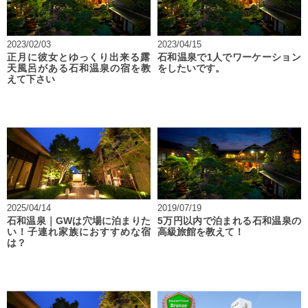
2023/02/03
2023/04/15
正月に彼女とゆっくり出来る露
石和温泉で1人でワーケーション
天風呂がある石和温泉の宿を教
をしたいです。
えて下さい
2025/04/14
2019/07/19
石和温泉｜GWは穴場に泊まりた
5万円以内で泊まれる石和温泉の
い！子連れ家族におすすめな宿
高級旅館を教えて！
は？