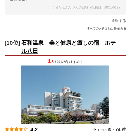
くまたんさん さんの回答（投稿日：2020/6/12）
通報する
すべてのクチコミ(1 件)をみる
[10位]
石和温泉 美と健康と癒しの宿 ホテ
ル八田
1
人
/ 29人
が
おすすめ！
4.2
74 件
クチコミ数 :