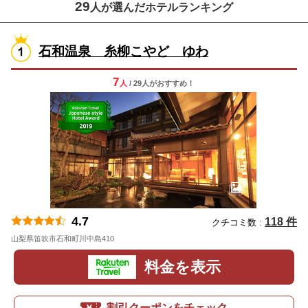
29
人が選んだホテルランキング
石和温泉 糸柳こやど ゆわ
7
人
/ 29人
が
おすすめ！
4.7
118 件
クチコミ数 :
山梨県笛吹市石和町川中島410
地図
料金を表示
割引クーポンをチェック