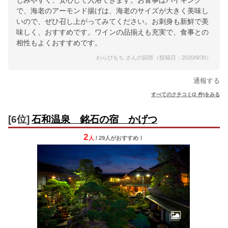
じみやすく、安心して入浴できます。お食事はバイキング
で、海老のアーモンド揚げは、海老のサイズが大きく美味し
いので、ぜひ召し上がってみてください。お刺身も新鮮で美
味しく、おすすめです。ワインの品揃えも充実で、食事との
相性もよくおすすめです。
わらびもち さんの回答（投稿日：2020/9/30）
通報する
すべてのクチコミ(2 件)をみる
[6位]
石和温泉 銘石の宿 かげつ
2
人
/ 29人
が
おすすめ！