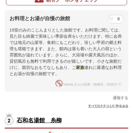
お料理とお湯が自慢の旅館
0
19室のみのこじんまりとした旅館です。お料理に関しては、
見た目も綺麗で美味しい季節会席をいただけます。特に会席
では地元の山菜等、食材にもこだわり、珍しい甲府の郷土料
理も堪能できます。また、館内は落ち着いた大人の宿という
雰囲気が溢れています。さらに、大浴場や露天風呂のほか、
貸切風呂も無料で利用できるのが嬉しいです。小さな旅館だ
けに、親切なおもてなしもあり、ご
家族
連れに最適なお料理
とお湯が自慢の旅館です。
hahata さんの回答（投稿日：2026/1/ 7）
通報する
すべてのクチコミ(7 件)をみる
石和名湯館 糸柳