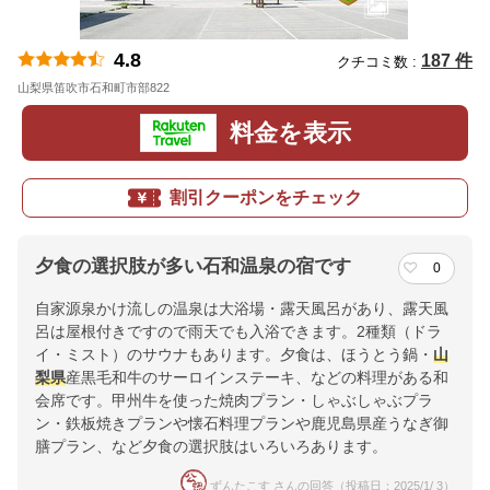
4.8
187 件
クチコミ数 :
山梨県笛吹市石和町市部822
地図
料金を表示
割引クーポンをチェック
夕食の選択肢が多い石和温泉の宿です
0
自家源泉かけ流しの温泉は大浴場・露天風呂があり、露天風
呂は屋根付きですので雨天でも入浴できます。2種類（ドラ
イ・ミスト）のサウナもあります。夕食は、ほうとう鍋・
山
梨県
産黒毛和牛のサーロインステーキ、などの料理がある和
会席です。甲州牛を使った焼肉プラン・しゃぶしゃぶプラ
ン・鉄板焼きプランや懐石料理プランや鹿児島県産うなぎ御
膳プラン、など夕食の選択肢はいろいろあります。
ずんたこす さんの回答（投稿日：2025/1/ 3）