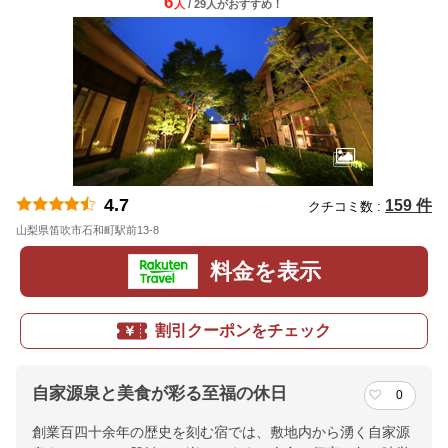
6
人
/ 29人
が
おすすめ！
4.7
159 件
クチコミ数 :
山梨県笛吹市石和町駅前13-8
地図
料金を表示
割引クーポンをチェック
自家源泉と美食が彩る至福の休日
0
創業百四十余年の歴史を刻む宿では、敷地内から湧く自家源