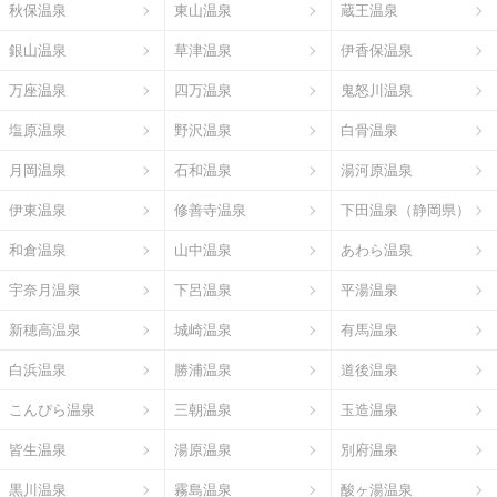
秋保温泉
東山温泉
蔵王温泉
銀山温泉
草津温泉
伊香保温泉
万座温泉
四万温泉
鬼怒川温泉
塩原温泉
野沢温泉
白骨温泉
月岡温泉
石和温泉
湯河原温泉
伊東温泉
修善寺温泉
下田温泉（静岡県）
和倉温泉
山中温泉
あわら温泉
宇奈月温泉
下呂温泉
平湯温泉
新穂高温泉
城崎温泉
有馬温泉
白浜温泉
勝浦温泉
道後温泉
こんぴら温泉
三朝温泉
玉造温泉
皆生温泉
湯原温泉
別府温泉
黒川温泉
霧島温泉
酸ヶ湯温泉