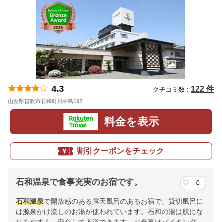
4.3
122 件
クチコミ数 :
山梨県笛吹市石和町川中島192
地図
料金を表示
割引クーポンをチェック
石和温泉で食事充実のお宿です。
0
石和温泉
で開放感のある露天風呂のあるお宿で、貸切風呂に
は源泉かけ流しのお湯が使われています。石和の湯は肌にな