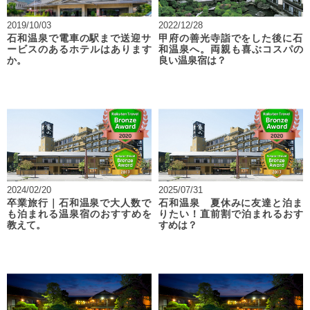
2019/10/03
2022/12/28
石和温泉で電車の駅まで送迎サ
甲府の善光寺詣でをした後に石
ービスのあるホテルはあります
和温泉へ。両親も喜ぶコスパの
か。
良い温泉宿は？
2024/02/20
2025/07/31
卒業旅行｜石和温泉で大人数で
石和温泉 夏休みに友達と泊ま
も泊まれる温泉宿のおすすめを
りたい！直前割で泊まれるおす
教えて。
すめは？