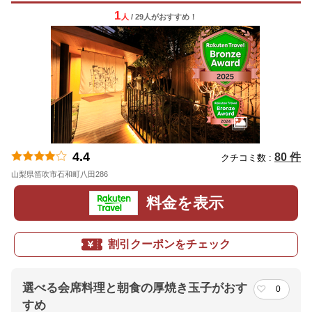
1
人
/ 29人
が
おすすめ！
4.4
80 件
クチコミ数 :
山梨県笛吹市石和町八田286
地図
料金を表示
割引クーポンをチェック
選べる会席料理と朝食の厚焼き玉子がおす
0
すめ