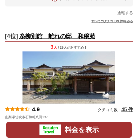
通報する
すべてのクチコミ(3 件)をみる
[4位]
糸柳別館 離れの邸 和穣苑
3
人
/ 29人
が
おすすめ！
4.9
45 件
クチコミ数 :
山梨県笛吹市石和町八田137
地図
料金を表示