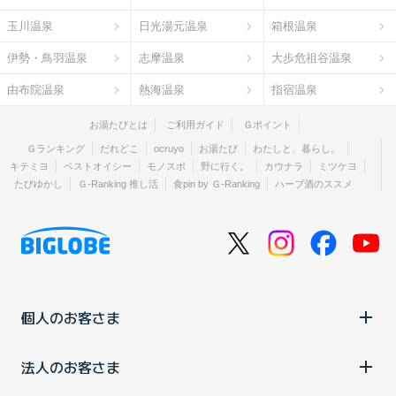
玉川温泉
日光湯元温泉
箱根温泉
伊勢・鳥羽温泉
志摩温泉
大歩危祖谷温泉
由布院温泉
熱海温泉
指宿温泉
お湯たびとは
ご利用ガイド
Ｇポイント
Ｇランキング
だれどこ
ocruyo
お湯たび
わたしと、暮らし。
キテミヨ
ベストオイシー
モノスポ
野に行く。
カウナラ
ミツケヨ
たびゆかし
Ｇ-Ranking 推し活
食pin by Ｇ-Ranking
ハーブ酒のススメ
個人のお客さま
法人のお客さま