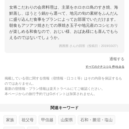
女将こだわりの会席料理は、主菜をホロホロ鳥のすき焼、海
鮮蒸し、ほうとう鍋から選べて、地元の旬の素材をふんだん
に盛り込んだ食事をプランによってお部屋でいただけます。
朝食もアツアツ焼きたての厚焼き玉子や地元産のコシヒカリ
が楽しめる和食なので、おじい様、おばあ様にも喜んでもら
えるのではないでしょうか。
茜茜茜 さんの回答（投稿日：2019/10/27）
通報する
すべてのクチコミ(1 件)をみる
掲載している宿に関する情報（宿情報・口コミ等）はその内容を保証するも
のではありません。
最新の宿情報・プラン情報は楽天トラベルにてご確認ください。
本ページからの旅行予約ではGポイントは加算されません。
関連キーワード
家族
祖父母
甲信越
山梨県
石和・勝沼・塩山