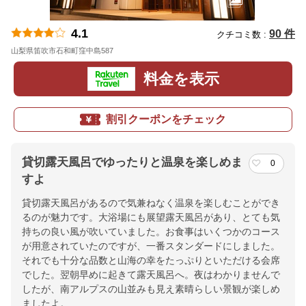
4.1
90 件
クチコミ数 :
山梨県笛吹市石和町窪中島587
地図
料金を表示
割引クーポンをチェック
貸切露天風呂でゆったりと温泉を楽しめま
0
すよ
貸切露天風呂があるので気兼ねなく温泉を楽しむことができ
るのが魅力です。大浴場にも展望露天風呂があり、とても気
持ちの良い風が吹いていました。お食事はいくつかのコース
が用意されていたのですが、一番スタンダードにしました。
それでも十分な品数と山海の幸をたっぷりといただける会席
でした。翌朝早めに起きて露天風呂へ。夜はわかりませんで
したが、南アルプスの山並みも見え素晴らしい景観が楽しめ
ましたよ。