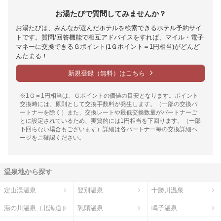
お湯たびで質問してみませんか？
お湯たびは、みんなが選んだホテルを検索できるホテル予約サイ
トです。質問/回答機能で相互アドバイスをすれば、マイル・電子
マネーに交換できるＧポイント(1Ｇポイント＝1円相当)がどんど
んたまる！
新規登録（無料）はこちら
※1Ｇ＝1円相当は、Ｇポイントの価値の目安となります。ポイント
交換時には、原則として交換手数料が発生します。（一部の交換パ
ートナーを除く）また、交換レートや最低交換数量がパートナーご
とに設定されているため、実質的には1円相当を下回ります。（一部
下回らない場合もございます）詳細は各パートナー毎の交換詳細ペ
ージをご確認ください。
温泉地から探す
定山渓温泉
登別温泉
十勝川温泉
湯の川温泉（北海道）
乳頭温泉
鳴子温泉