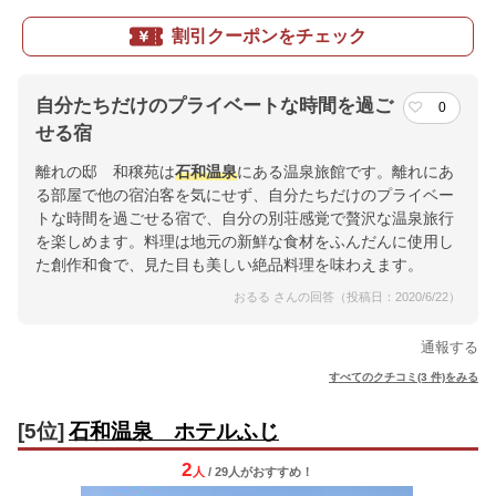
割引クーポンをチェック
自分たちだけのプライベートな時間を過ご
0
せる宿
離れの邸 和穣苑は
石和温泉
にある温泉旅館です。離れにあ
る部屋で他の宿泊客を気にせず、自分たちだけのプライベー
トな時間を過ごせる宿で、自分の別荘感覚で贅沢な温泉旅行
を楽しめます。料理は地元の新鮮な食材をふんだんに使用し
た創作和食で、見た目も美しい絶品料理を味わえます。
おるる さんの回答（投稿日：2020/6/22）
通報する
すべてのクチコミ(3 件)をみる
[5位]
石和温泉 ホテルふじ
2
人
/ 29人
が
おすすめ！