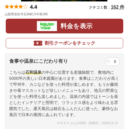
4.4
162 件
クチコミ数 :
山梨県笛吹市石和町川中島385
地図
料金を表示
割引クーポンをチェック
食事や温泉にこだわり有り
0
こちらは
石和温泉
の中心に位置する老舗旅館で、敷地内に
5000坪の美しい日本庭園があります。食事はこだわりが高く
て甲州牛、カニなどを使った料理が楽しめます。もうか簾焼
きや葛マスカットなど珍しいメニューもあり、地元の野菜な
どを使った料理も楽しめました。温泉の内湯ではトーンを落
としたインテリアと照明で、リラックス感をより味わえる雰
囲気でした。露天風呂は銘石をふんだんに使った、豪快なお
風呂で日本の風情にあふれています。
ヤギヌマ さんの回答（投稿日：2019/11/ 3）