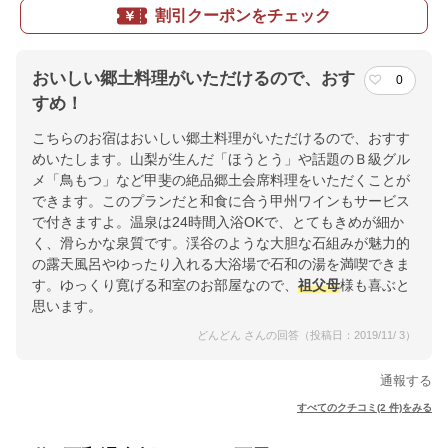
割引クーポンをチェック
おいしい郷土料理がいただけるので、おす
0
すめ！
こちらのお宿はおいしい郷土料理がいただけるので、おすす
めいたします。山梨が生んだ「ほうとう」や話題のＢ級グル
メ「鳥もつ」など甲斐の絶品郷土会席料理をいただくことが
できます。このプランだと和食に合う甲州ワインもサービス
で付きますよ。温泉は24時間入浴OKで、とてもきめが細か
く、滑らかな泉質です。渓谷のような大胆な石組みが魅力的
の露天風呂やゆったり入れる大浴場で石和の湯を満喫できま
す。ゆっくり寛げる和室のお部屋なので、
祖父母
様も喜ぶと
思います。
どんどん さんの回答（投稿日：2019/11/ 3）
通報する
すべてのクチコミ(2 件)をみる