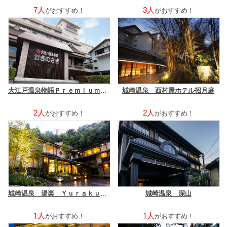
7人
3人
がおすすめ！
がおすすめ！
大江戸温泉物語Ｐｒｅｍｉｕｍ きのさき
城崎温泉 西村屋ホテル招月庭
2人
2人
がおすすめ！
がおすすめ！
城崎温泉 湯楽 Ｙｕｒａｋｕ Ｋｉｎｏｓａｋｉ Ｓｐａ＆Ｇａｒｄｅｎｓ
城崎温泉 深山
1人
1人
がおすすめ！
がおすすめ！