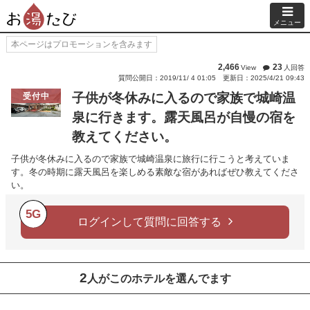
メニュー
本ページはプロモーションを含みます
2,466
23
View
人回答
質問公開日：2019/11/ 4 01:05
更新日：2025/4/21 09:43
子供が冬休みに入るので家族で城崎温
受付中
泉に行きます。露天風呂が自慢の宿を
教えてください。
子供が冬休みに入るので家族で城崎温泉に旅行に行こうと考えていま
す。冬の時期に露天風呂を楽しめる素敵な宿があればぜひ教えてくださ
い。
5G
ログインして質問に回答する
2
人がこのホテルを選んでます