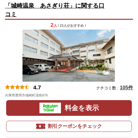
「城崎温泉 あさぎり荘」に関する口
コミ
2
人
/ 23人
が
おすすめ！
4.7
105件
クチコミ数 :
兵庫県豊岡市城崎町湯島876
料金を表示
割引クーポンをチェック