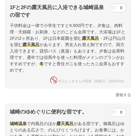
1Fと2Fの露天風呂に入浴できる城崎温泉
0
の宿です
子供料金は一律で小学生ですと9,900円です。夕食は、肉料
理・天婦羅・お刺身、などのこども会席です。大浴場は1Fと
2Fの2ヶ所あり、1Fは日本庭園を望む
露天風呂
・2Fは円山川
を望む
露天風呂
があります。男女入れ替え制ですので、両方
入浴できます。貸切バス（真湯）もあります。夕食は会席料
理です。通年では但馬牛を使った料理がメインのプランがお
すすめですが、
冬
ですと香住ガニを使ったカニ会席もおすす
めです。
ずんたこすさんの回答（投稿日：2025/4/19）
通報する
城崎のゆめぐりに便利な宿です。
0
城崎温泉
で内風呂のほか
露天風呂
がある宿です。御風呂はゆ
とりのある広さで、のんびりくつろげます。お食事には、か