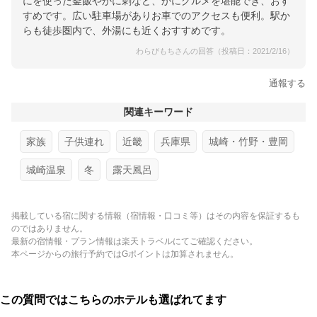
にを使った釜飯やかに刺など、かにグルメを堪能でき、おす
すめです。広い駐車場がありお車でのアクセスも便利。駅か
らも徒歩圏内で、外湯にも近くおすすめです。
わらびもちさんの回答（投稿日：2021/2/16）
通報する
関連キーワード
家族
子供連れ
近畿
兵庫県
城崎・竹野・豊岡
城崎温泉
冬
露天風呂
掲載している宿に関する情報（宿情報・口コミ等）はその内容を保証するも
のではありません。
最新の宿情報・プラン情報は楽天トラベルにてご確認ください。
本ページからの旅行予約ではGポイントは加算されません。
この質問ではこちらのホテルも選ばれてます