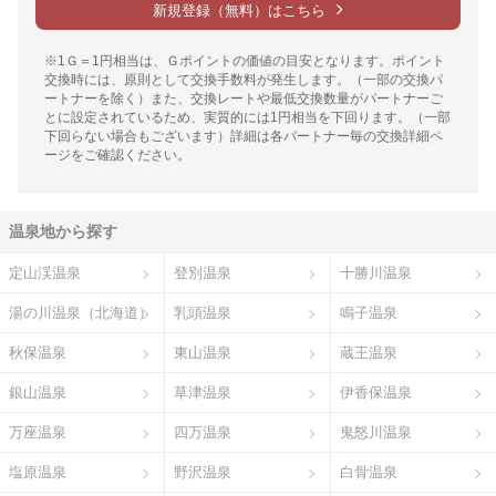
新規登録（無料）はこちら
※1Ｇ＝1円相当は、Ｇポイントの価値の目安となります。ポイント
交換時には、原則として交換手数料が発生します。（一部の交換パ
ートナーを除く）また、交換レートや最低交換数量がパートナーご
とに設定されているため、実質的には1円相当を下回ります。（一部
下回らない場合もございます）詳細は各パートナー毎の交換詳細ペ
ージをご確認ください。
温泉地から探す
定山渓温泉
登別温泉
十勝川温泉
湯の川温泉（北海道）
乳頭温泉
鳴子温泉
秋保温泉
東山温泉
蔵王温泉
銀山温泉
草津温泉
伊香保温泉
万座温泉
四万温泉
鬼怒川温泉
塩原温泉
野沢温泉
白骨温泉