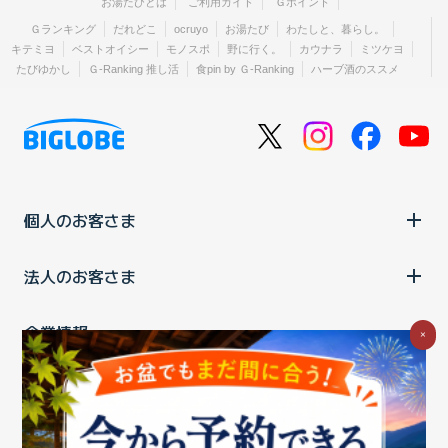
お湯たびとは
ご利用ガイド
Ｇポイント
Ｇランキング
だれどこ
ocruyo
お湯たび
わたしと、暮らし。
キテミヨ
ベストオイシー
モノスポ
野に行く。
カウナラ
ミツケヨ
たびゆかし
Ｇ-Ranking 推し活
食pin by Ｇ-Ranking
ハーブ酒のススメ
個人のお客さま
法人のお客さま
企業情報
×
ご利用中の方