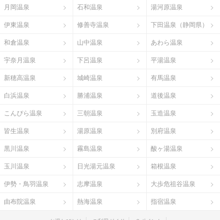
月岡温泉
石和温泉
湯河原温泉
伊東温泉
修善寺温泉
下田温泉（静岡県）
和倉温泉
山中温泉
あわら温泉
宇奈月温泉
下呂温泉
平湯温泉
新穂高温泉
城崎温泉
有馬温泉
白浜温泉
勝浦温泉
道後温泉
こんぴら温泉
三朝温泉
玉造温泉
皆生温泉
湯原温泉
別府温泉
黒川温泉
霧島温泉
酸ヶ湯温泉
玉川温泉
日光湯元温泉
箱根温泉
伊勢・鳥羽温泉
志摩温泉
大歩危祖谷温泉
由布院温泉
熱海温泉
指宿温泉