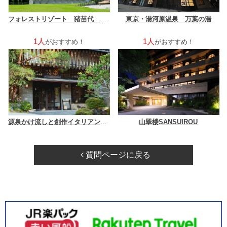
フォレストリゾート 猪苗代 四季の里
東京・湯河原温泉 万葉の湯
1人
1人
がおすすめ！
がおすすめ！
源泉かけ流しと創作イタリアンの宿 Ａｌｂｅｒｇｏ湯楽
山翠楼SANSUIROU
質問ページに戻る