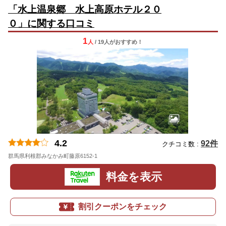
「水上温泉郷 水上高原ホテル２０
０」に関する口コミ
1
人
/ 19人
が
おすすめ！
4.2
92件
クチコミ数 :
群馬県利根郡みなかみ町藤原6152-1
料金を表示
割引クーポンをチェック