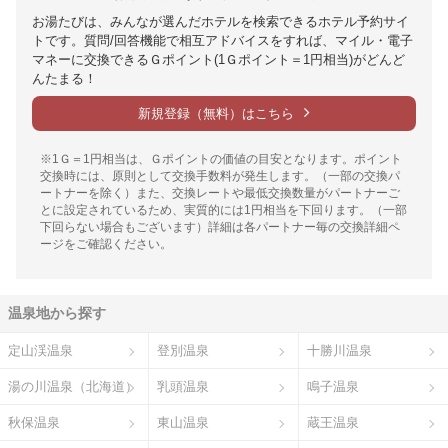
お湯たびは、みんなが選んだホテルを検索できるホテル予約サイ
トです。質問/回答機能で相互アドバイスをすれば、マイル・電子
マネーに交換できるＧポイント(1Ｇポイント＝1円相当)がどんど
んたまる！
新規登録（無料）はこちら
※1Ｇ＝1円相当は、Ｇポイントの価値の目安となります。ポイント
交換時には、原則として交換手数料が発生します。（一部の交換パ
ートナーを除く）また、交換レートや最低交換数量がパートナーご
とに設定されているため、実質的には1円相当を下回ります。（一部
下回らない場合もございます）詳細は各パートナー毎の交換詳細ペ
ージをご確認ください。
温泉地から探す
定山渓温泉
登別温泉
十勝川温泉
湯の川温泉（北海道）
乳頭温泉
鳴子温泉
秋保温泉
東山温泉
蔵王温泉