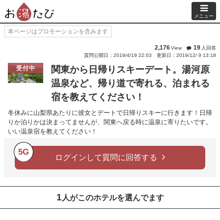
メニュー
本ページはプロモーションを含みます
2,176
19
View
人回答
質問公開日：2019/4/19 22:03
更新日：2019/12/ 9 13:18
関東から日帰りスキーデート。湯河原
受付中
温泉など、帰り道で寄れる、泊まれる
宿を教えてください！
冬休みに山梨県あたりに彼女とデートで日帰りスキーに行きます！日帰
りか泊りかは決まってませんが、関東へ戻る時に温泉に寄りたいです。
いい温泉宿を教えてください！
5G
ログインして質問に回答する
1
人がこのホテルを選んでます