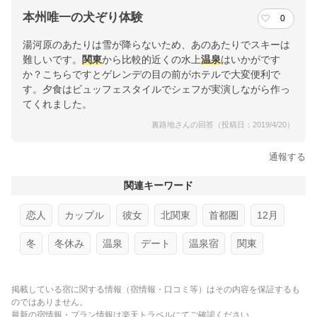
本州唯一の犬ぞり体験
0
湯河原のあたりは雪が降らないため、あのあたりでスキーは
難しいです。
関東
から比較的近くの水上
温泉
はいかがです
か？こちらですとゲレンデの目の前がホテルで大変便利で
す。夕食はビュッフェスタイルでシェフが実演しながら作っ
てくれました。
裏路地さんの回答（投稿日：2019/4/20）
通報する
関連キーワード
恋人
カップル
彼女
北関東
首都圏
12月
冬
冬休み
温泉
デート
温泉宿
関東
掲載している宿に関する情報（宿情報・口コミ等）はその内容を保証するも
のではありません。
最新の宿情報・プラン情報は楽天トラベルにてご確認ください。