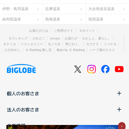
伊勢・鳥羽温泉
志摩温泉
大歩危祖谷温泉
由布院温泉
熱海温泉
指宿温泉
お湯たびとは
ご利用ガイド
Ｇポイント
Ｇランキング
だれどこ
ocruyo
お湯たび
わたしと、暮らし。
キテミヨ
ベストオイシー
モノスポ
野に行く。
カウナラ
ミツケヨ
たびゆかし
Ｇ-Ranking 推し活
食pin by Ｇ-Ranking
ハーブ酒のススメ
個人のお客さま
法人のお客さま
企業情報
×