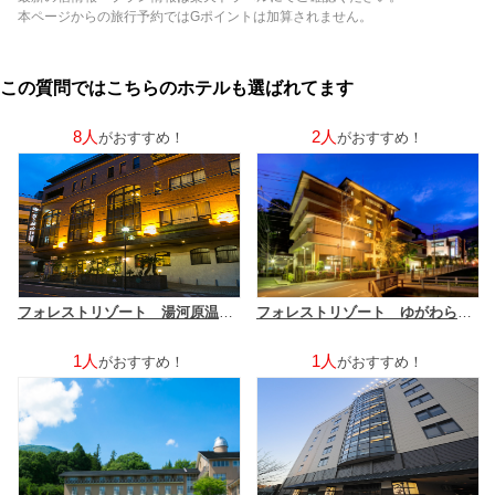
本ページからの旅行予約ではGポイントは加算されません。
この質問ではこちらのホテルも選ばれてます
8人
2人
がおすすめ！
がおすすめ！
フォレストリゾート 湯河原温泉 ホテル城山
フォレストリゾート ゆがわら 水の香里
1人
1人
がおすすめ！
がおすすめ！