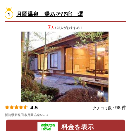
月岡温泉 湯あそび宿 曙
7
人
/ 22人
が
おすすめ！
4.5
98 件
クチコミ数 :
新潟県新発田市月岡温泉552-4
地図
料金を表示