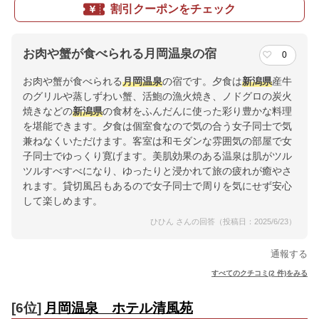
割引クーポンをチェック
お肉や蟹が食べられる月岡温泉の宿
0
お肉や蟹が食べられる
月岡温泉
の宿です。夕食は
新潟県
産牛
のグリルや蒸しずわい蟹、活鮑の漁火焼き、ノドグロの炭火
焼きなどの
新潟県
の食材をふんだんに使った彩り豊かな料理
を堪能できます。夕食は個室食なので気の合う女子同士で気
兼ねなくいただけます。客室は和モダンな雰囲気の部屋で女
子同士でゆっくり寛げます。美肌効果のある温泉は肌がツル
ツルすべすべになり、ゆったりと浸かれて旅の疲れが癒やさ
れます。貸切風呂もあるので女子同士で周りを気にせず安心
して楽しめます。
ひひん さんの回答（投稿日：2025/6/23）
通報する
すべてのクチコミ(2 件)をみる
[6位]
月岡温泉 ホテル清風苑