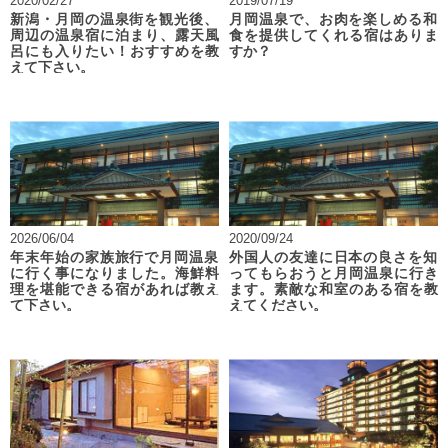
2020/02/27
2019/07/19
新潟・月岡の温泉街を観光後、
月岡温泉で、お肉を楽しめる和
周辺の温泉宿に泊まり、露天風
食を提供してくれる宿はありま
呂にも入りたい！おすすめを教
すか？
えて下さい。
2026/06/04
2020/09/24
年末年始の家族旅行で月岡温泉
外国人の友達に日本の良さを知
に行く事になりました。海鮮料
ってもらおうと月岡温泉に行き
理を堪能できる宿があれば教え
ます。素敵な和室のある宿を教
て下さい。
えてください。