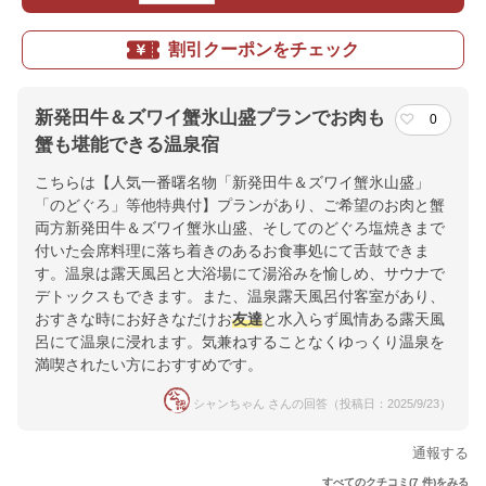
割引クーポンをチェック
新発田牛＆ズワイ蟹氷山盛プランでお肉も
0
蟹も堪能できる温泉宿
こちらは【人気一番曙名物「新発田牛＆ズワイ蟹氷山盛」
「のどぐろ」等他特典付】プランがあり、ご希望のお肉と蟹
両方新発田牛＆ズワイ蟹氷山盛、そしてのどぐろ塩焼きまで
付いた会席料理に落ち着きのあるお食事処にて舌鼓できま
す。温泉は露天風呂と大浴場にて湯浴みを愉しめ、サウナで
デトックスもできます。また、温泉露天風呂付客室があり、
おすきな時にお好きなだけお
友達
と水入らず風情ある露天風
呂にて温泉に浸れます。気兼ねすることなくゆっくり温泉を
満喫されたい方におすすめです。
シャンちゃん さんの回答（投稿日：2025/9/23）
通報する
すべてのクチコミ(7 件)をみる