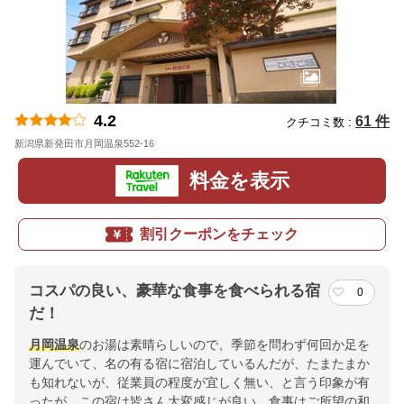
4.2
61 件
クチコミ数 :
新潟県新発田市月岡温泉552-16
地図
料金を表示
割引クーポンをチェック
コスパの良い、豪華な食事を食べられる宿
0
だ！
月岡温泉
のお湯は素晴らしいので、季節を問わず何回か足を
運んでいて、名の有る宿に宿泊しているんだが、たまたまか
も知れないが、従業員の程度が宜しく無い、と言う印象が有
ったが、この宿は皆さん大変感じが良い。食事はご所望の和