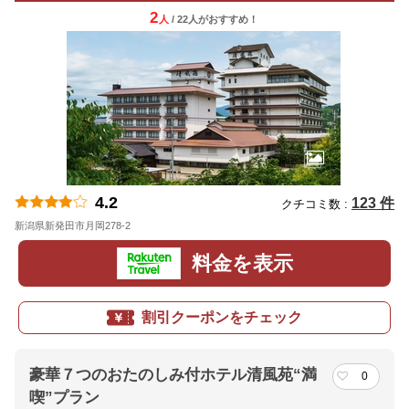
2
人
/ 22人
が
おすすめ！
4.2
123 件
クチコミ数 :
新潟県新発田市月岡278-2
地図
料金を表示
割引クーポンをチェック
豪華７つのおたのしみ付ホテル清風苑“満
0
喫”プラン