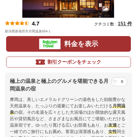
4.7
151 件
クチコミ数 :
新潟県新発田市月岡温泉654-1
地図
料金を表示
割引クーポンをチェック
極上の温泉と極上のグルメを堪能できる月
0
岡温泉の宿
摩周は、美しいエメラルドグリーンの湯色をした効能豊かな
天然温泉を、たっぷりの湯量にてお楽しみいただける
月岡温
泉
の宿。その名湯を広々とした大浴場のほか開放的な露天風
呂や貸切風呂など、さまざまなお風呂にてご堪能いただける
温泉宿です。ゆったり寛げる広いお部屋もあり、お
友達
とご
一緒でのご旅行にもお薦め。客室は清潔感もあり、
女性
同士