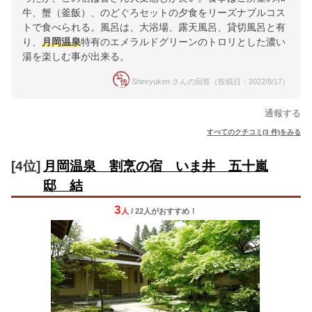
牛、蟹（釜飯）、のどぐろセットの夕食をリーズナブルコス
トで食べられる。風呂は、大浴場、露天風呂、貸切風呂と有
り、
月岡温泉
特有のエメラルドグリーンのトロリとした濃い
湯を楽しむ事が出来る。
Shinryuken さんの回答（投稿日：2022/8/17）
通報する
すべてのクチコミ(3 件)をみる
[4位]
月岡温泉 割烹の宿 いま井 五十嵐
邸 結
3
人
/ 22人
が
おすすめ！