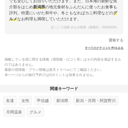
でも安心してお泊りいただけます。また、日本海の新鮮な魚
介類をはじめ
新潟県
の地元食材をふんだんに使ったお食事も
評判。特選にいがた和牛や、冬ともなればカニ料理などの
グ
ルメ
なお料理も満喫していただけます。
ほっこり法師 さんの回答（投稿日：2023/5/29）
通報する
すべてのクチコミ(1 件)をみる
掲載している宿に関する情報（宿情報・口コミ等）はその内容を保証するも
のではありません。
最新の宿情報・プラン情報は楽天トラベルにてご確認ください。
本ページからの旅行予約ではGポイントは加算されません。
関連キーワード
友達
女性
甲信越
新潟県
新潟・月岡・阿賀野川
月岡温泉
グルメ