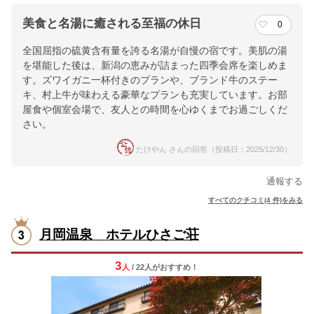
美食と名湯に癒される至福の休日
0
全国屈指の硫黄含有量を誇る名湯が自慢の宿です。美肌の湯
を堪能した後は、新潟の恵みが詰まった四季会席を楽しめま
す。ズワイガニ一杯付きのプランや、ブランド牛のステー
キ、村上牛が味わえる豪華なプランも充実しています。お部
屋食や個室会場で、友人との時間を心ゆくまでお過ごしくだ
さい。
たけやん さんの回答（投稿日：2025/12/30）
通報する
すべてのクチコミ(4 件)をみる
月岡温泉 ホテルひさご荘
3
人
/ 22人
が
おすすめ！