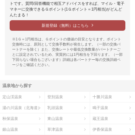
トです。質問/回答機能で相互アドバイスをすれば、マイル・電子
マネーに交換できるＧポイント(1Ｇポイント＝1円相当)がどんど
んたまる！
新規登録（無料）はこちら
※1Ｇ＝1円相当は、Ｇポイントの価値の目安となります。ポイント
交換時には、原則として交換手数料が発生します。（一部の交換パ
ートナーを除く）また、交換レートや最低交換数量がパートナーご
とに設定されているため、実質的には1円相当を下回ります。（一部
下回らない場合もございます）詳細は各パートナー毎の交換詳細ペ
ージをご確認ください。
温泉地から探す
定山渓温泉
登別温泉
十勝川温泉
湯の川温泉（北海道）
乳頭温泉
鳴子温泉
秋保温泉
東山温泉
蔵王温泉
銀山温泉
草津温泉
伊香保温泉