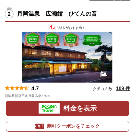
月岡温泉 広瀬館 ひてんの音
4
人
/ 22人
が
おすすめ！
4.7
109 件
クチコミ数 :
新潟県新発田市月岡温泉278-4
地図
料金を表示
割引クーポンをチェック