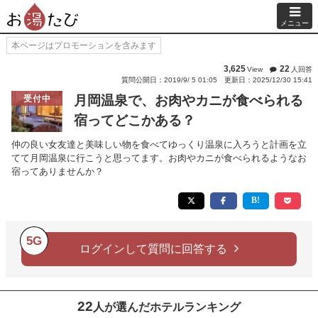
メニュー
本ページはプロモーションを含みます
3,625
22
View
人回答
質問公開日：2019/9/ 5 01:05
更新日：2025/12/30 15:41
月岡温泉で、お肉やカニが食べられる
受付中
宿ってどこかある？
仲の良い女友達と美味しい物を食べてゆっくり温泉に入ろうと計画を立
てて月岡温泉に行こうと思ってます。お肉やカニが食べられるようなお
宿ってありませんか？
5G
ログインして質問に回答する
22
人が選んだホテルランキング