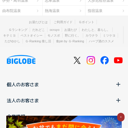
伊勢・鳥羽温泉
志摩温泉
大歩危祖谷温泉
由布院温泉
熱海温泉
指宿温泉
お湯たびとは
ご利用ガイド
Ｇポイント
Ｇランキング
だれどこ
ocruyo
お湯たび
わたしと、暮らし。
キテミヨ
ベストオイシー
モノスポ
野に行く。
カウナラ
ミツケヨ
たびゆかし
Ｇ-Ranking 推し活
食pin by Ｇ-Ranking
ハーブ酒のススメ
個人のお客さま
法人のお客さま
企業情報
×