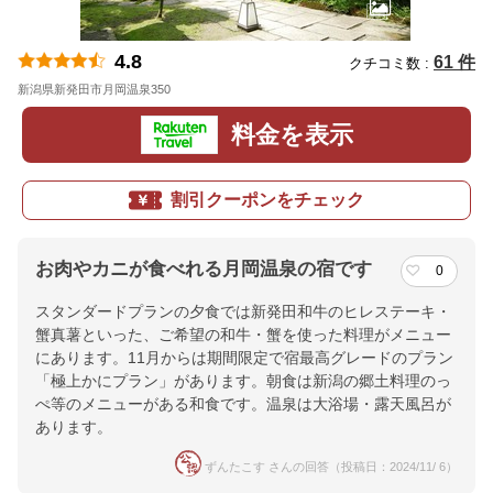
4.8
61 件
クチコミ数 :
新潟県新発田市月岡温泉350
地図
料金を表示
割引クーポンをチェック
お肉やカニが食べれる月岡温泉の宿です
0
スタンダードプランの夕食では新発田和牛のヒレステーキ・
蟹真薯といった、ご希望の和牛・蟹を使った料理がメニュー
にあります。11月からは期間限定で宿最高グレードのプラン
「極上かにプラン」があります。朝食は新潟の郷土料理のっ
ぺ等のメニューがある和食です。温泉は大浴場・露天風呂が
あります。
ずんたこす さんの回答（投稿日：2024/11/ 6）