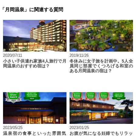
「月岡温泉」に関連する質問
2020/07/11
2019/11/26
小さい子供連れ家族4人旅行で月
冬休みに女子旅を計画中。5人全
岡温泉のおすすめ宿は？
員同じ部屋でくつろげる和室の
ある月岡温泉の宿は？
2023/05/25
2023/01/25
温泉宿の食事といった雰囲気
お腹が気になる妊婦でもリラッ