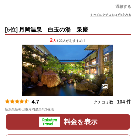
通報する
すべてのクチコミ(3 件)をみる
[5位]
月岡温泉 白玉の湯 泉慶
2
人
/ 22人
が
おすすめ！
4.7
104 件
クチコミ数 :
新潟県新発田市月岡温泉453番地
地図
料金を表示