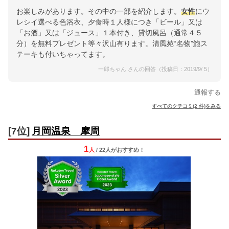
お楽しみがあります。その中の一部を紹介します。
女性
にウ
レシイ選べる色浴衣、夕食時１人様につき「ビール」又は
「お酒」又は「ジュース」１本付き、貸切風呂（通常４５
分）を無料プレゼント等々沢山有ります。清風苑“名物”鮑ス
テーキも付いちゃってます。
一郎ちゃん さんの回答（投稿日：2019/9/ 5）
通報する
すべてのクチコミ(2 件)をみる
[7位]
月岡温泉 摩周
1
人
/ 22人
が
おすすめ！