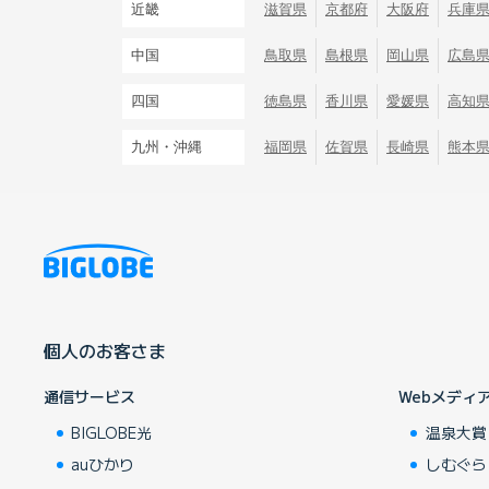
近畿
滋賀県
京都府
大阪府
兵庫
中国
鳥取県
島根県
岡山県
広島
四国
徳島県
香川県
愛媛県
高知
九州・沖縄
福岡県
佐賀県
長崎県
熊本
個人のお客さま
通信サービス
Webメディ
BIGLOBE光
温泉大賞
auひかり
しむぐら