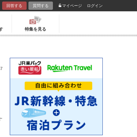
回答する
質問する
マイページ
ログイン
す
特集を見る
37
す