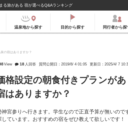
まる旅がある 宿が選べるQ&Aランキング
温泉地から探す
目的から探す
同行者から探
温泉の宿はありますか？
98
18
View
人回答
質問公開日：2019/8/ 4 01:05
更新日：2025/4/ 7 10:
価格設定の朝食付きプランがあ
宿はありますか？
勢神宮参りへ行きます。学生なので正直予算が無いので
探しています。おすすめの宿をぜひ教えて欲しいです！