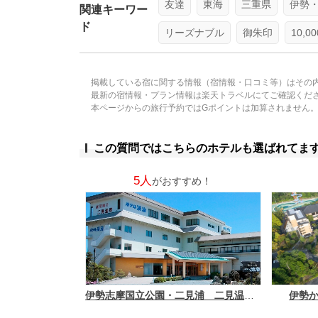
友達
東海
三重県
伊勢
関連キーワー
ド
リーズナブル
御朱印
10,
掲載している宿に関する情報（宿情報・口コミ等）はその
最新の宿情報・プラン情報は楽天トラベルにてご確認くだ
本ページからの旅行予約ではGポイントは加算されません
この質問ではこちらのホテルも選ばれてま
5人
がおすすめ！
伊勢志摩国立公園・二見浦 二見温泉 蘇民の湯 ホテル清海
伊勢