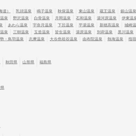
海道）
乳頭温泉
鳴子温泉
秋保温泉
東山温泉
蔵王温泉
銀山温
温泉
野沢温泉
白骨温泉
月岡温泉
石和温泉
湯河原温泉
伊東温
泉
あわら温泉
宇奈月温泉
下呂温泉
平湯温泉
新穂高温泉
城崎
温泉
三朝温泉
玉造温泉
皆生温泉
湯原温泉
別府温泉
黒川温泉
勢・鳥羽温泉
志摩温泉
大歩危祖谷温泉
由布院温泉
熱海温泉
指
県
秋田県
山形県
福島県
川県
県