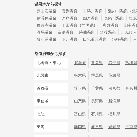
温泉地から探す
定山渓温泉
登別温泉
十勝川温泉
湯の川温泉（北
伊香保温泉
万座温泉
四万温泉
鬼怒川温泉
塩原
修善寺温泉
下田温泉（静岡県）
和倉温泉
山中温
有馬温泉
白浜温泉
勝浦温泉
道後温泉
こんぴら
酸ヶ湯温泉
玉川温泉
日光湯元温泉
箱根温泉
伊
都道府県から探す
北海道・東北
北海道
青森県
岩手県
宮城
北関東
栃木県
群馬県
茨城県
首都圏
埼玉県
千葉県
東京都
神奈
甲信越
山梨県
長野県
新潟県
北陸
富山県
石川県
福井県
東海
静岡県
岐阜県
愛知県
三重