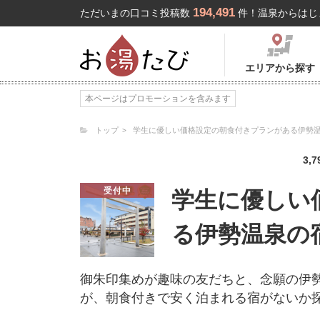
194,491
ただいまの口コミ投稿数
件！温泉からはじ
エリアから探す
本ページはプロモーションを含みます
トップ
学生に優しい価格設定の朝食付きプランがある伊勢
3,7
受付中
学生に優しい
る伊勢温泉の
御朱印集めが趣味の友だちと、念願の伊
が、朝食付きで安く泊まれる宿がないか