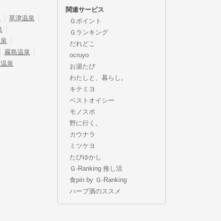
関連サービス
泉
草津温泉
Ｇポイント
泉
Ｇランキング
温泉
だれどこ
霧島温泉
ocruyo
宿温泉
お湯たび
わたしと、暮らし。
キテミヨ
ベストオイシー
モノスポ
野に行く。
カウナラ
ミツケヨ
たびゆかし
Ｇ-Ranking 推し活
食pin by Ｇ-Ranking
ハーブ酒のススメ