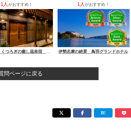
1人
1人
がおすすめ！
がおすすめ！
伊勢二見 くつろぎの癒し温泉宿 やわらの湯まるや（女性専用）
伊勢志摩の絶景 鳥羽グランドホテル
質問ページに戻る