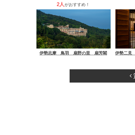
2人
がおすすめ！
伊勢志摩 鳥羽 扇野の里 扇芳閣