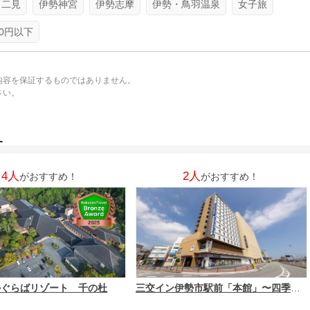
・二見
伊勢神宮
伊勢志摩
伊勢・鳥羽温泉
女子旅
000円以下
内容を保証するものではありません。
さい。
。
す
4人
2人
がおすすめ！
がおすすめ！
かぐらばリゾート 千の杜
三交イン伊勢市駅前「本館」〜四季乃湯〜・「別館」Grande