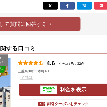
して質問に回答する
に関する口コミ
が
4.6
め！
32件
クチコミ数 :
三重県伊勢市本町1-1
地図
料金を表示
割引クーポンをチェック