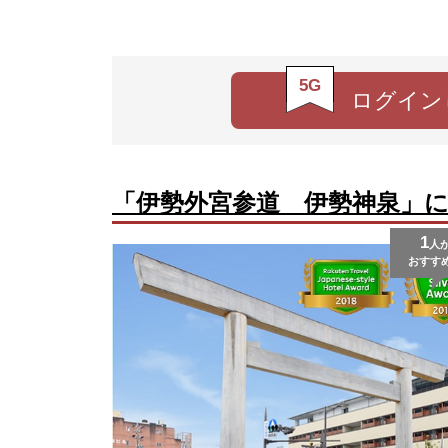
5G
ログイン
「伊勢外宮参道 伊勢神泉」
1
人
おすす