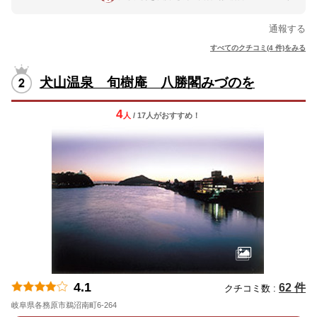
通報する
すべてのクチコミ(4 件)をみる
犬山温泉 旬樹庵 八勝閣みづのを
4
人
/ 17人
が
おすすめ！
4.1
62 件
クチコミ数 :
岐阜県各務原市鵜沼南町6-264
地図