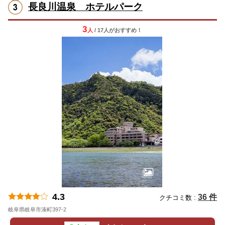
長良川温泉 ホテルパーク
3
人
/ 17人
が
おすすめ！
4.3
36 件
クチコミ数 :
岐阜県岐阜市湊町397-2
地図