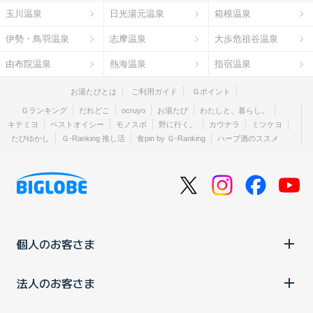
玉川温泉
日光湯元温泉
箱根温泉
伊勢・鳥羽温泉
志摩温泉
大歩危祖谷温泉
由布院温泉
熱海温泉
指宿温泉
お湯たびとは
ご利用ガイド
Ｇポイント
Ｇランキング
だれどこ
ocruyo
お湯たび
わたしと、暮らし。
キテミヨ
ベストオイシー
モノスポ
野に行く。
カウナラ
ミツケヨ
たびゆかし
Ｇ-Ranking 推し活
食pin by Ｇ-Ranking
ハーブ酒のススメ
個人のお客さま
法人のお客さま