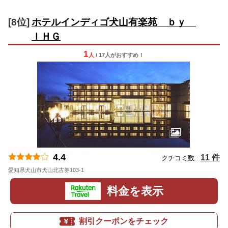
[8位]
ホテルインディゴ犬山有楽苑 ｂｙ
ＩＨＧ
1
人
/ 17人
が
おすすめ！
4.4
11 件
クチコミ数 :
愛知県犬山市犬山北古券103-1
地図
料金を表示
割引クーポンをチェック