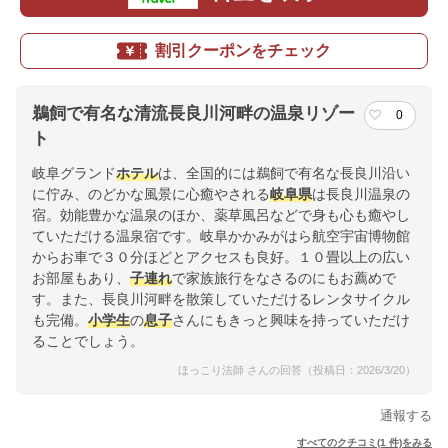
割引クーポンをチェック
鵜飼で有名な清流長良川河畔の温泉リゾー
0
ト
岐阜グランド
ホテル
は、全国的には鵜飼で有名な長良川沿い
に佇み、のどかな風景に心癒やされる
岐阜県
は長良川温泉の
宿。効能豊かな温泉のほか、薬草風呂などで身も心も癒やし
ていただける温泉宿です。岐阜かかみがはら航空宇宙博物館
からお車で３０分ほどとアクセスも良好。１０畳以上の広い
お部屋もあり、
子連れ
で家族旅行をなさるのにもお薦めで
す。また、長良川河畔を散策していただけるレンタサイクル
も完備。
小学生
の
息子
さんにもきっと興味を持っていただけ
ることでしょう。
ほっこり法師 さんの回答（投稿日：2026/3/20）
通報する
すべてのクチコミ(1 件)をみる