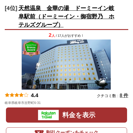
[4位]
天然温泉 金華の湯 ドーミーイン岐
阜駅前（ドーミーイン・御宿野乃 ホ
テルズグループ）
2
人
/ 17人
が
おすすめ！
4.4
8 件
クチコミ数 :
岐阜県岐阜市吉野町6-31
地図
料金を表示
割引クーポンをチェック