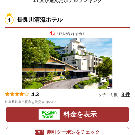
17
人が選んだホテルランキング
長良川清流ホテル
4
人
/ 17人
が
おすすめ！
4.3
8 件
クチコミ数 :
岐阜県岐阜市長良志段見東山537-3
地図
料金を表示
割引クーポンをチェック