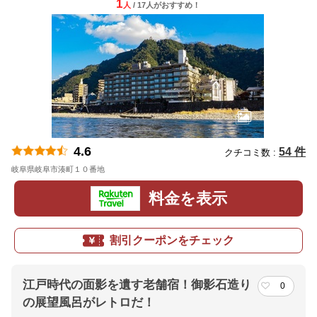
1
人
/ 17人
が
おすすめ！
4.6
54 件
クチコミ数 :
岐阜県岐阜市湊町１０番地
地図
料金を表示
割引クーポンをチェック
江戸時代の面影を遺す老舗宿！御影石造り
0
の展望風呂がレトロだ！