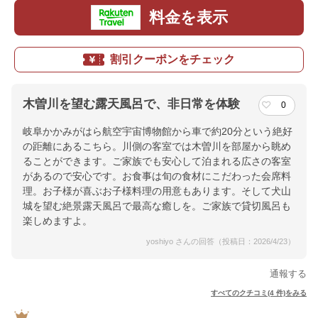
料金を表示
割引クーポンをチェック
木曽川を望む露天風呂で、非日常を体験
0
岐阜かかみがはら航空宇宙博物館から車で約20分という絶好
の距離にあるこちら。川側の客室では木曽川を部屋から眺め
ることができます。ご家族でも安心して泊まれる広さの客室
があるので安心です。お食事は旬の食材にこだわった会席料
理。お子様が喜ぶお子様料理の用意もあります。そして犬山
城を望む絶景露天風呂で最高な癒しを。ご家族で貸切風呂も
楽しめますよ。
yoshiyo さんの回答（投稿日：2026/4/23）
通報する
すべてのクチコミ(4 件)をみる