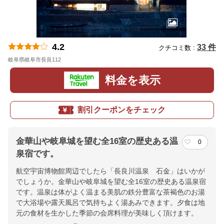
4.2
33 件
クチコミ数 :
岐阜県岐阜市長良112
地図
料金を表示
割引クーポンをチェック
金華山や岐阜城を望む全16室の歴史ある温
0
泉宿です。
航空宇宙博物館周辺でしたら「長良川温泉 石金」はいかが
でしょうか。金華山や岐阜城を望む全16室の歴史ある温泉宿
です。温泉は体がよく温まる美肌の鉄分豊富な茶褐色のお湯
で大浴場や露天風呂で気持ちよく湯あみできます。夕食は地
元の食材を生かした季節の会席料理が美味しく頂けます。