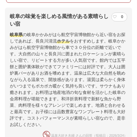
岐阜の味覚を楽しめる風情がある素晴らし
0
い宿
岐阜県
の岐阜かかみがはら航空宇宙博物館から近い宿をお探
しであれば、長良川清流
ホテル
をおすすめします。岐阜かか
みがはら航空宇宙博物館から車で３０分位の距離で近いで
す。大自然の山々と長良川に囲まれたロケーションが素晴ら
しい宿で、リピートする方が多い人気宿です。館内では五平
餅と囲炉裏体験ができてファミリーには好評です。大人は囲
炉裏バーがありお酒を嗜めます。温泉は広大な大自然を眺め
ながら入る温泉で、開放感があります。湯質は柔らかく身体
がいつまでもポカポカ暖かく気持ち良いです。サウナもあり
癒されます。お料理は地産地消の旬な食材を活かした岐阜の
会席料理が堪能できます。和洋折衷料理で新鮮な魚から野
菜、肉料理を様々なアレンジで楽しめます。地酒と合わせる
と最高です。お子様には品数豊富なワンプレート料理も大好
評です。コストパフォーマンスが素晴らしい宿なので、是非
お試しください。
温泉大好き夫婦 さんの回答（投稿日：2026/3/24）