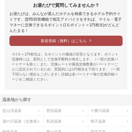
お湯たびで質問してみませんか？
お湯たびは、みんなが選んだホテルを検索できるホテル予約サイ
トです。質問/回答機能で相互アドバイスをすれば、マイル・電子
マネーに交換できるＧポイント(1Ｇポイント＝1円相当)がどんど
んたまる！
新規登録（無料）はこちら
※1Ｇ＝1円相当は、Ｇポイントの価値の目安となります。ポイント
交換時には、原則として交換手数料が発生します。（一部の交換パ
ートナーを除く）また、交換レートや最低交換数量がパートナーご
とに設定されているため、実質的には1円相当を下回ります。（一部
下回らない場合もございます）詳細は各パートナー毎の交換詳細ペ
ージをご確認ください。
温泉地から探す
定山渓温泉
登別温泉
十勝川温泉
湯の川温泉（北海道）
乳頭温泉
鳴子温泉
秋保温泉
東山温泉
蔵王温泉