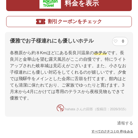
料金を表示
割引クーポンをチェック
優雅でお子様連れにも優しいホテル
0
各務原から約８Kmほどにある長良川温泉の
ホテル
です。長
良川と金華山を望む露天風呂がここの自慢です。特にライト
アップされた岐阜城は見応えがございます。また、小さなお
子様連れにも優しい対応をしてくれるのが嬉しいです。夕食
では飛驒牛をメインとした会席に舌鼓を打てます。館内はと
ても清潔に保たれており、ご家族でゆったりと寛げます。3
月末から4月にかけては専用のテラスから夜桜見物もできて
優雅です。
hahata さんの回答（投稿日：2026/3/15）
通報する
すべてのクチコミ(3 件)をみる