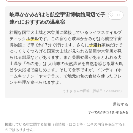
岐阜かかみがはら航空宇宙博物館周辺で子
0
連れにおすすめの温泉宿
壮麗な国宝⽝⼭城と⽊曽川に隣接しているライフスタイルブ
ティック
ホテル
です。この宿なら岐阜かかみがはら航空宇宙
博物館まで車で約17分で行けます。さらに
子連れ
家族だけで
ゆっくりくつろげる国宝犬山城が見られる部屋や木曽川が見
られる部屋などがあります。また美肌効果があるとわれる犬
山温泉「帝の湯」は 犬山唯の天然温泉を自然を感じる露天風
呂や大浴場で楽しめます。そして食事ですが、インディゴホ
ームキッチン「ヤマテラス」で地元の旬の食材を使ったフレ
ンチ料理が食べられますよ。
うまき さんの回答（投稿日：2026/3/15）
通報する
すべてのクチコミ(1 件)をみる
掲載している宿に関する情報（宿情報・口コミ等）はその内容を保証するも
のではありません。