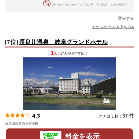
Behind The Line さんの回答（投稿日：2026/6/23）
通報する
すべてのクチコミ(1 件)をみる
[7位]
長良川温泉 岐阜グランドホテル
1
人
/ 17人
が
おすすめ！
4.3
37 件
クチコミ数 :
岐阜県岐阜市長良648
地図
料金を表示