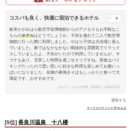
コスパも良く、快適に宿泊できるホテル
0
岐阜かがみはら航空宇宙博物館からのアクセスもお手軽なこ
ちらの
ホテル
はどうでしょうか。子供を連れて二人で航空博
物館に行った際に利用しました。やはり子供は大浴場に喜ん
でいました。家ではなかなかない開放的な雰囲気でリラック
スしていましたよ。子供がいたので利用していませんが、サ
ウナもあり、充実した時間を過ごせそうですね。朝食はバイ
キングだったので思い思いに好きな料理を楽しめてお腹いっ
ぱいになりました。名物の夜鳴きそばもしっかりと食べて大
満足です。おすすめです。
おがにー さんの回答（投稿日：2026/3/18）
通報する
すべてのクチコミ(2 件)をみる
[5位]
長良川温泉 十八楼