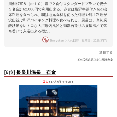
川側和室８（or１０）畳で２食付スタンダードプランで親子
３名合計62,000円で利用出来る。夕食は飛騨牛鍋付き旬の会
席料理を食べられ、朝は地元食材を使った料理や郷土料理が
沢山並ぶ和洋バイキング料理を食べられる。風呂は、単純炭
酸鉄泉をレトロな大浴場内風呂と御影石造りの展望風呂で落
ち着いて入浴出来る宿だ。
Shinryuken さんの回答（投稿日：2026/3/17）
通報する
すべてのクチコミ(1 件)をみる
[6位]
長良川温泉 石金
1
人
/ 17人
が
おすすめ！