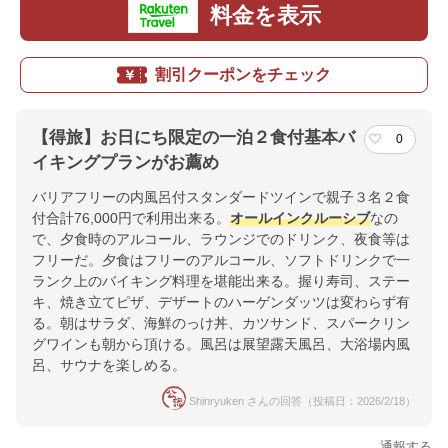
料金を表示
割引クーポンをチェック
【得旅】お日にち限定の一泊２食付基本バ
0
イキングプランがお薦め
バリアフリーの内風呂付スタンダードツインで親子３名２食
付合計76,000円で利用出来る。
オールインクルーシブ
なの
で、夕食時のアルコール、ラウンジでのドリンク、夜食等は
フリーだ。夕食はフリーのアルコール、ソフトドリンクで一
ランク上のバイキング料理を堪能出来る。握り寿司、ステー
キ、焼き立てピザ、デザートのハーゲンダッツは変わらず有
る。朝はサラダ、海鮮のっけ丼、カツサンド、スパークリン
グワインも朝から頂ける。風呂は展望露天風呂、大浴場内風
呂、サウナを楽しめる。
Shinryuken さんの回答（投稿日：2026/2/18）
通報する