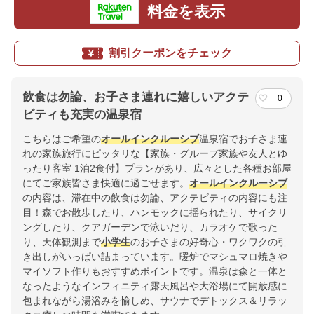
料金を表示
割引クーポンをチェック
飲食は勿論、お子さま連れに嬉しいアクテ
0
ビティも充実の温泉宿
こちらはご希望の
オールインクルーシブ
温泉宿でお子さま連
れの家族旅行にピッタリな【家族・グループ家族や友人とゆ
ったり客室 1泊2食付】プランがあり、広々とした各種お部屋
にてご家族皆さま快適に過ごせます。
オールインクルーシブ
の内容は、滞在中の飲食は勿論、アクテビティの内容にも注
目！森でお散歩したり、ハンモックに揺られたり、サイクリ
ングしたり、クアガーデンで泳いだり、カラオケで歌った
り、天体観測まで
小学生
のお子さまの好奇心・ワクワクの引
き出しがいっぱい詰まっています。暖炉でマシュマロ焼きや
マイソフト作りもおすすめポイントです。温泉は森と一体と
なったようなインフィニティ露天風呂や大浴場にて開放感に
包まれながら湯浴みを愉しめ、サウナでデトックス＆リラッ