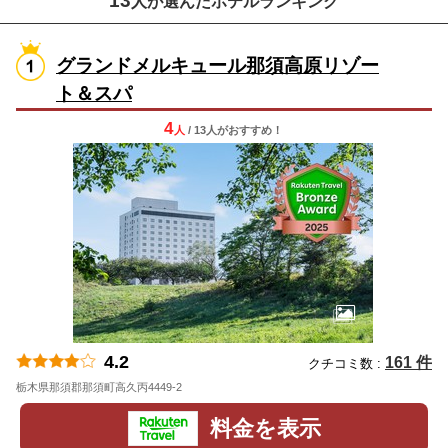
13
人が選んだホテルランキング
グランドメルキュール那須高原リゾー
ト＆スパ
4
人
/ 13人
が
おすすめ！
4.2
161 件
クチコミ数 :
栃木県那須郡那須町高久丙4449-2
地図
料金を表示