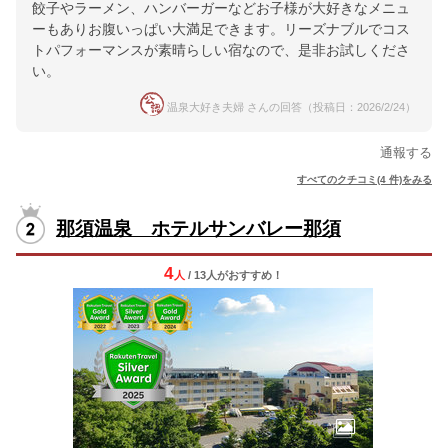
餃子やラーメン、ハンバーガーなどお子様が大好きなメニュ
ーもありお腹いっぱい大満足できます。リーズナブルでコス
トパフォーマンスが素晴らしい宿なので、是非お試しくださ
い。
温泉大好き夫婦 さんの回答（投稿日：2026/2/24）
通報する
すべてのクチコミ(4 件)をみる
那須温泉 ホテルサンバレー那須
4
人
/ 13人
が
おすすめ！