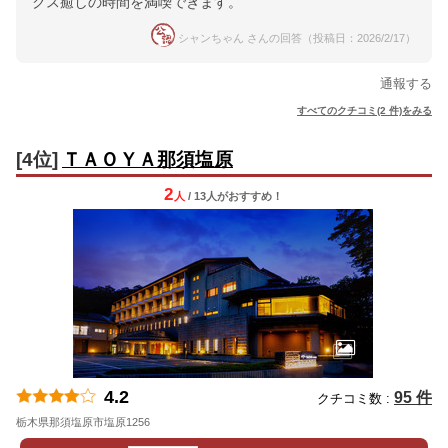
クス癒しの時間を満喫できます。
シャンちゃん さんの回答（投稿日：2026/2/17）
通報する
すべてのクチコミ(2 件)をみる
[4位]
ＴＡＯＹＡ那須塩原
2
人
/ 13人
が
おすすめ！
4.2
95 件
クチコミ数 :
栃木県那須塩原市塩原1256
地図