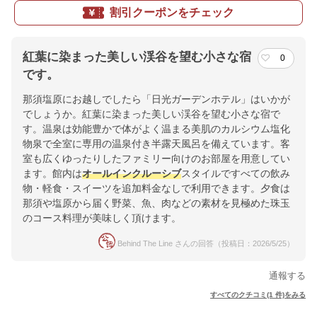
割引クーポンをチェック
紅葉に染まった美しい渓谷を望む小さな宿
0
です。
那須塩原にお越しでしたら「日光ガーデンホテル」はいかが
でしょうか。紅葉に染まった美しい渓谷を望む小さな宿で
す。温泉は効能豊かで体がよく温まる美肌のカルシウム塩化
物泉で全室に専用の温泉付き半露天風呂を備えています。客
室も広くゆったりしたファミリー向けのお部屋を用意してい
ます。館内は
オールインクルーシブ
スタイルですべての飲み
物・軽食・スイーツを追加料金なしで利用できます。夕食は
那須や塩原から届く野菜、魚、肉などの素材を見極めた珠玉
のコース料理が美味しく頂けます。
Behind The Line さんの回答（投稿日：2026/5/25）
通報する
すべてのクチコミ(1 件)をみる