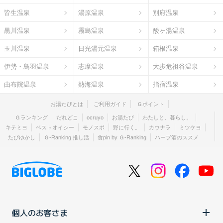
皆生温泉
湯原温泉
別府温泉
黒川温泉
霧島温泉
酸ヶ湯温泉
玉川温泉
日光湯元温泉
箱根温泉
伊勢・鳥羽温泉
志摩温泉
大歩危祖谷温泉
由布院温泉
熱海温泉
指宿温泉
お湯たびとは
ご利用ガイド
Ｇポイント
Ｇランキング
だれどこ
ocruyo
お湯たび
わたしと、暮らし。
キテミヨ
ベストオイシー
モノスポ
野に行く。
カウナラ
ミツケヨ
たびゆかし
Ｇ-Ranking 推し活
食pin by Ｇ-Ranking
ハーブ酒のススメ
個人のお客さま