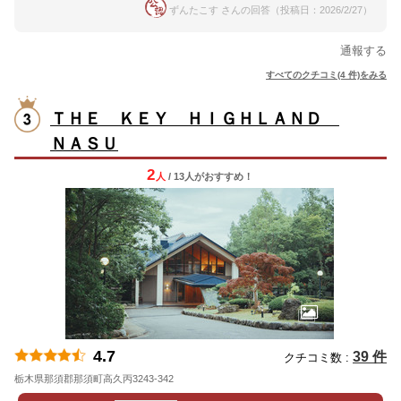
ずんたこす さんの回答（投稿日：2026/2/27）
通報する
すべてのクチコミ(4 件)をみる
ＴＨＥ ＫＥＹ ＨＩＧＨＬＡＮＤ
ＮＡＳＵ
2
人
/ 13人
が
おすすめ！
4.7
39 件
クチコミ数 :
栃木県那須郡那須町高久丙3243-342
地図