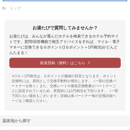
トップ
お湯たびで質問してみませんか？
お湯たびは、みんなが選んだホテルを検索できるホテル予約サイ
トです。質問/回答機能で相互アドバイスをすれば、マイル・電子
マネーに交換できるＧポイント(1Ｇポイント＝1円相当)がどんど
んたまる！
新規登録（無料）はこちら
※1Ｇ＝1円相当は、Ｇポイントの価値の目安となります。ポイント
交換時には、原則として交換手数料が発生します。（一部の交換パ
ートナーを除く）また、交換レートや最低交換数量がパートナーご
とに設定されているため、実質的には1円相当を下回ります。（一部
下回らない場合もございます）詳細は各パートナー毎の交換詳細ペ
ージをご確認ください。
温泉地から探す