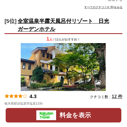
すべてのクチコミ(2 件)をみる
[5位]
全室温泉半露天風呂付リゾート 日光
ガーデンホテル
1
人
/ 13人
が
おすすめ！
4.3
12 件
クチコミ数 :
栃木県那須塩原市塩原1330
地図
料金を表示