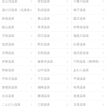
定山渓温泉
登別温泉
十勝川温泉
湯の川温泉（北海道）
乳頭温泉
鳴子温泉
秋保温泉
東山温泉
蔵王温泉
銀山温泉
草津温泉
伊香保温泉
万座温泉
四万温泉
鬼怒川温泉
塩原温泉
野沢温泉
白骨温泉
月岡温泉
石和温泉
湯河原温泉
伊東温泉
修善寺温泉
下田温泉（静岡県）
和倉温泉
山中温泉
あわら温泉
宇奈月温泉
下呂温泉
平湯温泉
新穂高温泉
城崎温泉
有馬温泉
白浜温泉
勝浦温泉
道後温泉
こんぴら温泉
三朝温泉
玉造温泉