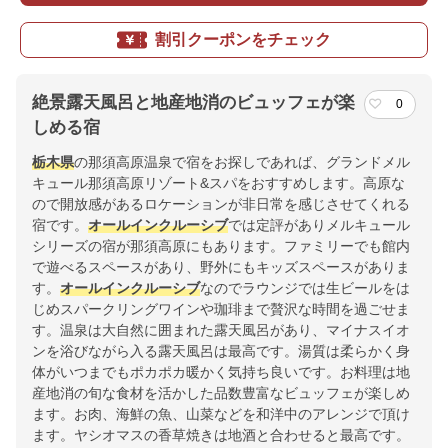
割引クーポンをチェック
絶景露天風呂と地産地消のビュッフェが楽
0
しめる宿
栃木県
の那須高原温泉で宿をお探しであれば、グランドメル
キュール那須高原リゾート&スパをおすすめします。高原な
ので開放感があるロケーションが非日常を感じさせてくれる
宿です。
オールインクルーシブ
では定評がありメルキュール
シリーズの宿が那須高原にもあります。ファミリーでも館内
で遊べるスペースがあり、野外にもキッズスペースがありま
す。
オールインクルーシブ
なのでラウンジでは生ビールをは
じめスパークリングワインや珈琲まで贅沢な時間を過ごせま
す。温泉は大自然に囲まれた露天風呂があり、マイナスイオ
ンを浴びながら入る露天風呂は最高です。湯質は柔らかく身
体がいつまでもポカポカ暖かく気持ち良いです。お料理は地
産地消の旬な食材を活かした品数豊富なビュッフェが楽しめ
ます。お肉、海鮮の魚、山菜などを和洋中のアレンジで頂け
ます。ヤシオマスの香草焼きは地酒と合わせると最高です。