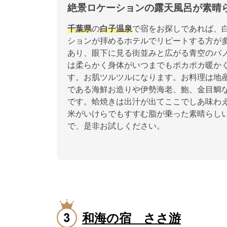
絶景ロケーションの露天風呂が素晴
千葉県
の
白子温泉
で宿をお探しであれば、
ションが拝めるホテルでリピートする方が
あり、眼下に見る街並みと広がる青空のパ
は柔らかく身体がいつまでもポカポカ暖か
す。お肌ツルツルになります。お料理は地
である海鮮お造りや伊勢海老、鮑、金目鯛
です。蛤焼きは出汁が出てここでしあ味わ
米がいけらでもすすむ脂が乗った素晴らし
で、是非お試しください。
和海の宿 ささ游