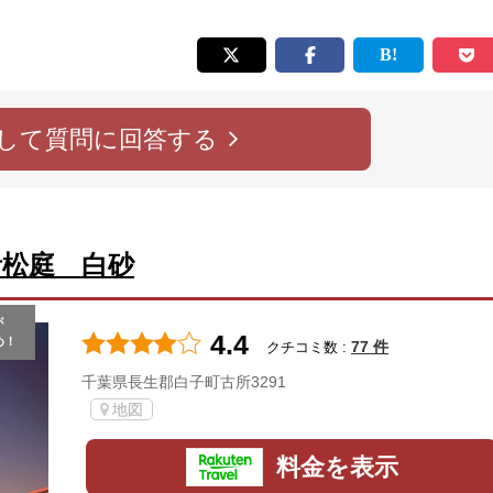
して質問に回答する
青松庭 白砂
が
4.4
め！
77 件
クチコミ数 :
千葉県長生郡白子町古所3291
地図
料金を表示