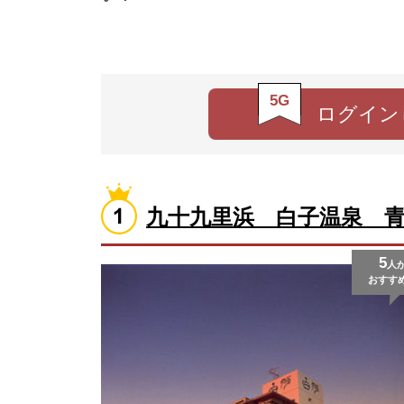
5G
ログイン
九十九里浜 白子温泉 
5
人
おすす