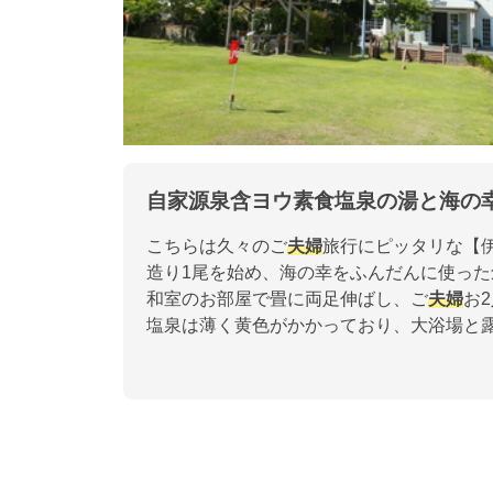
自家源泉含ヨウ素食塩泉の湯と海の
こちらは久々のご
夫婦
旅行にピッタリな【
造り1尾を始め、海の幸をふんだんに使っ
和室のお部屋で畳に両足伸ばし、ご
夫婦
お
塩泉は薄く黄色がかかっており、大浴場と