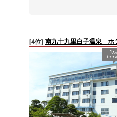
南九十九里白子温泉 ホ
[4位]
1
人
おすす