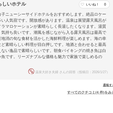
らしいホテル
いいね！
0
白子ニューシーサイドホテルをおすすめします。絶品ロケー
多い人気宿です。開放感があります。温泉は展望露天風呂が
ノラマロケーションが素晴らしく長湯したくなります。湯質
く気持ち良いです。潮風を感じながら入る露天風呂は最高で
産地消の旬な食材を活かした海鮮料理が楽しめます。海の幸
など素晴らしい料理が目白押しです。地酒と合わせると最高
えない逸品で素晴らしいです。朝食バイキングの焼き魚は白
い魚です。リーズナブルな価格も魅力で家族で楽しめるの
温泉大好き夫婦 さんの回答（投稿日：2026/1/27）
通報す
すべてのクチコミ(4 件)をみ