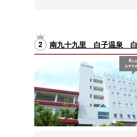
南九十九里 白子温泉 
4
人
おすす