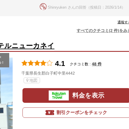
Shinryuken さんの回答（投稿日：2026/1/14）
通報す
すべてのクチコミ(2 件)をみ
テルニューカネイ
が
4.1
め！
48 件
クチコミ数 :
千葉県長生郡白子町中里4442
地図
料金を表示
割引クーポンをチェック