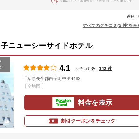
hahata さんの回答（投稿日：2026/1/14）
通報す
すべてのクチコミ(5 件)をみ
白子ニューシーサイドホテル
が
4.1
め！
142 件
クチコミ数 :
千葉県長生郡白子町中里4482
地図
料金を表示
割引クーポンをチェック