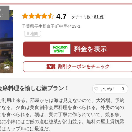
が
4.7
め！
81 件
クチコミ数 :
千葉県長生郡白子町中里4429-1
地図
料金を表示
割引クーポンをチェック
会席料理を愉しむ旅プラン！
いいね！
0
0円で利用出来る。部屋からは海は見えないので、大浴場、予約
になる。夕食は美食創作会席料理を食べられる。外房の旬の
どを食べられる。朝は、実に丁寧に作られていて、焼き魚、
他に小鉢にはご飯の進む総菜が沢山並ぶ。無料の屋上貸切露
間はカップルには最適だ。