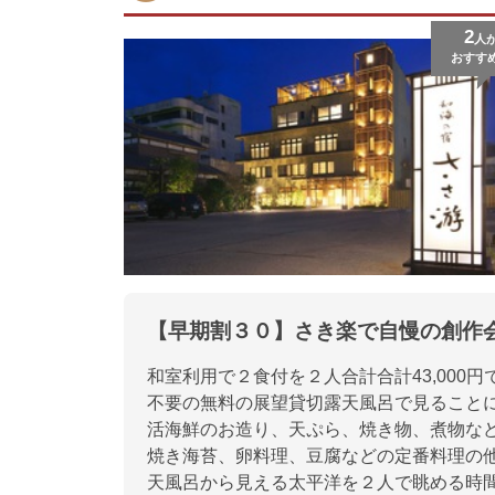
2
人
おすす
【早期割３０】さき楽で自慢の創作
和室利用で２食付を２人合計合計43,00
不要の無料の展望貸切露天風呂で見ること
活海鮮のお造り、天ぷら、焼き物、煮物な
焼き海苔、卵料理、豆腐などの定番料理の
天風呂から見える太平洋を２人で眺める時