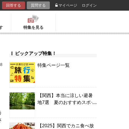
回答する
質問する
マイページ
ログイン
す
特集を見る
ピックアップ特集！
38
特集ページ一覧
【関西】本当に涼しい避暑
地7選 夏のおすすめスポッ
ト＆温泉宿
う
さ
【2025】関西でカニ食べ放