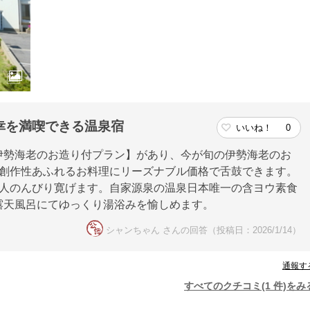
幸を満喫できる温泉宿
いいね！
0
伊勢海老のお造り付プラン】があり、今が旬の伊勢海老のお
た創作性あふれるお料理にリーズナブル価格で舌鼓できます。
2人のんびり寛げます。自家源泉の温泉日本唯一の含ヨウ素食
露天風呂にてゆっくり湯浴みを愉しめます。
シャンちゃん さんの回答（投稿日：2026/1/14）
通報す
すべてのクチコミ(1 件)をみ