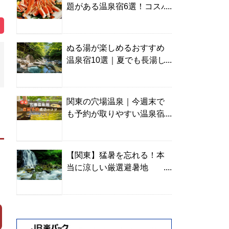
題がある温泉宿6選！コスパ
の高い宿からご褒美旅まで
ぬる湯が楽しめるおすすめ
温泉宿10選｜夏でも長湯し
やすい名湯を温泉ソムリエ
が厳選
関東の穴場温泉｜今週末で
も予約が取りやすい温泉宿
を温泉ソムリエが紹介
【関東】猛暑を忘れる！本
当に涼しい厳選避暑地
TOP10