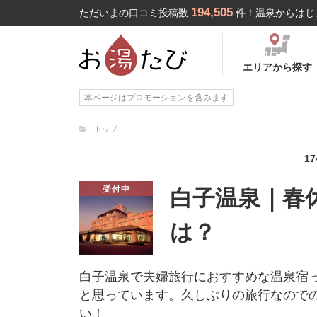
194,505
ただいまの口コミ投稿数
件！温泉からはじ
エリアから探す
本ページはプロモーションを含みます
トップ
17
受付中
白子温泉｜春
は？
白子温泉で夫婦旅行におすすめな温泉宿
と思っています。久しぶりの旅行なので
い！