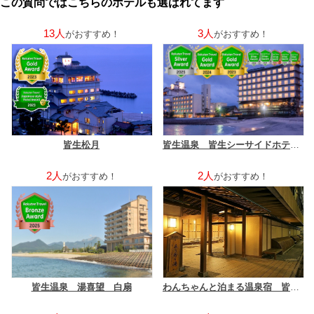
この質問ではこちらのホテルも選ばれてます
13人
3人
がおすすめ！
がおすすめ！
皆生松月
皆生温泉 皆生シーサイドホテル 海の四季
2人
2人
がおすすめ！
がおすすめ！
皆生温泉 湯喜望 白扇
わんちゃんと泊まる温泉宿 皆生温泉 松涛園