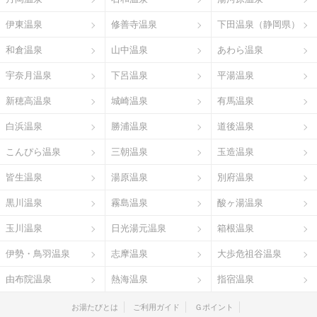
伊東温泉
修善寺温泉
下田温泉（静岡県）
和倉温泉
山中温泉
あわら温泉
宇奈月温泉
下呂温泉
平湯温泉
新穂高温泉
城崎温泉
有馬温泉
白浜温泉
勝浦温泉
道後温泉
こんぴら温泉
三朝温泉
玉造温泉
皆生温泉
湯原温泉
別府温泉
黒川温泉
霧島温泉
酸ヶ湯温泉
玉川温泉
日光湯元温泉
箱根温泉
伊勢・鳥羽温泉
志摩温泉
大歩危祖谷温泉
由布院温泉
熱海温泉
指宿温泉
お湯たびとは
ご利用ガイド
Ｇポイント