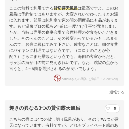
ここの無料で利用できる
貸切露天風呂
は最高ですよ。このお
風呂は予約制ではありますが、大変きれいでゆったりとお湯
に入れます。部屋は純和室で床の間の調度品にも品がありま
す。もと温泉プロの私も5年前に一度だけ仕事で宿泊しまし
たが、当時は専用の食事会場で会席料理の夕食をいただきま
した。そのへんのことは、その後変わっているかもしれませ
んので、お宿に尋ねてみて下さい。確実なことは、朝夕食共
にバイキング料理ではない点です。（コロナのことが心
配？）さらにまた景観という点でも、海側の客室からだと、
弓ヶ浜の海が目の前に見えきれいです。なお、眺望の点から
言うと、4～5階を選択されるのが良いでしょう。
hahataさんの回答（投稿日：2020/3/20）
通報する
趣きの異なる3つの貸切露天風呂
0
こちらの宿には4つの貸し切り風呂があり、そのうち3つが露
天になっています。有料ですが、どれもプライベート感のあ