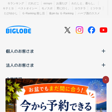
Ｇランキング
だれどこ
ocruyo
お湯たび
わたしと、暮らし。
キテミヨ
ベストオイシー
モノスポ
野に行く。
カウナラ
ミツケヨ
たびゆかし
Ｇ-Ranking 推し活
食pin by Ｇ-Ranking
ハーブ酒のススメ
個人のお客さま
法人のお客さま
企業情報
×
ご利用中の方
お問い合わせ
消費税の表示
ウェブアクセシビリティの取り組み