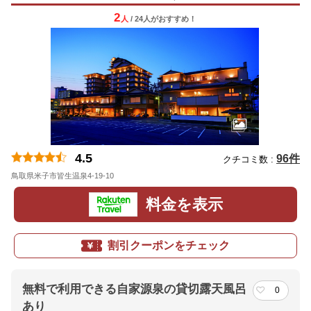
2
人
/ 24人
が
おすすめ！
4.5
96件
クチコミ数 :
鳥取県米子市皆生温泉4-19-10
料金を表示
割引クーポンをチェック
無料で利用できる自家源泉の貸切露天風呂
0
あり