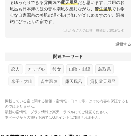
るゆったりできる雰囲気の
露天風呂
だと思います。共用のお
風呂も日本海の波の音や潮風を感じながら、
皆生温泉
でも希
少な自家源泉の美肌の湯が掛け流しで楽しめますので、温泉
旅にぴったりの宿です。
はしかなさんの回答（投稿日：2019/8/ 4）
通報する
関連キーワード
恋人
カップル
彼女
山陰・山陽
鳥取県
米子・大山
皆生温泉
露天風呂
貸切露天風呂
掲載している宿に関する情報（宿情報・口コミ等）はその内容を保証するも
のではありません。
最新の宿情報・プラン情報は楽天トラベルにてご確認ください。
本ページからの旅行予約ではGポイントは加算されません。