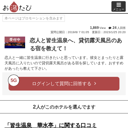
メニュー
本ページはプロモーションを含みます
1,869
24
View
人回答
質問公開日：2019/8/ 7 01:05
更新日：2023/1/25 20:20
恋人と皆生温泉へ、貸切露天風呂のあ
受付中
る宿を教えて！
恋人と一緒に皆生温泉に行きたいと思っています。彼女とまったりと露
天風呂に入りたいので貸切露天風呂がある宿を探しています。おすすめ
があったら教えて下さい。
5G
ログインして質問に回答する
2
人がこのホテルを選んでます
「皆生温泉 華水亭」に関する口コミ