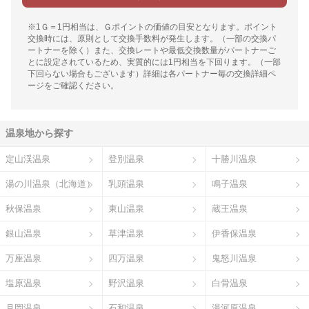
※1Ｇ＝1円相当は、Ｇポイントの価値の目安となります。ポイント
交換時には、原則として交換手数料が発生します。（一部の交換パ
ートナーを除く）また、交換レートや最低交換数量がパートナーご
とに設定されているため、実質的には1円相当を下回ります。（一部
下回らない場合もございます）詳細は各パートナー毎の交換詳細ペ
ージをご確認ください。
温泉地から探す
定山渓温泉
登別温泉
十勝川温泉
湯の川温泉（北海道）
乳頭温泉
鳴子温泉
秋保温泉
東山温泉
蔵王温泉
銀山温泉
草津温泉
伊香保温泉
万座温泉
四万温泉
鬼怒川温泉
塩原温泉
野沢温泉
白骨温泉
月岡温泉
石和温泉
湯河原温泉