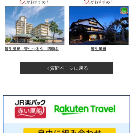
1人
1人
がおすすめ！
がおすすめ！
皆生温泉 皆生つるや 四季を奏でるさらさの宿
皆生風雅
質問ページに戻る