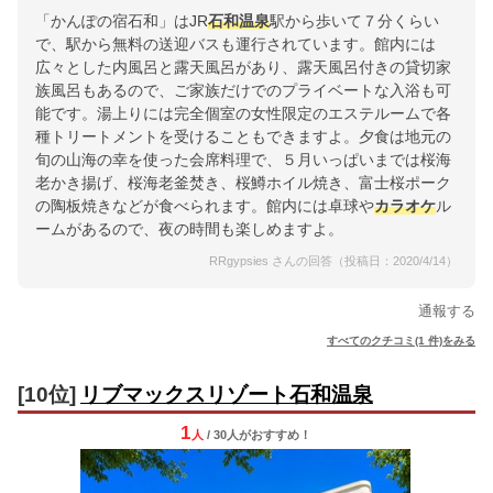
「かんぽの宿石和」はJR
石和温泉
駅から歩いて７分くらい
で、駅から無料の送迎バスも運行されています。館内には
広々とした内風呂と露天風呂があり、露天風呂付きの貸切家
族風呂もあるので、ご家族だけでのプライベートな入浴も可
能です。湯上りには完全個室の女性限定のエステルームで各
種トリートメントを受けることもできますよ。夕食は地元の
旬の山海の幸を使った会席料理で、５月いっぱいまでは桜海
老かき揚げ、桜海老釜焚き、桜鱒ホイル焼き、富士桜ポーク
の陶板焼きなどが食べられます。館内には卓球や
カラオケ
ル
ームがあるので、夜の時間も楽しめますよ。
RRgypsies さんの回答（投稿日：2020/4/14）
通報する
すべてのクチコミ(1 件)をみる
[10位]
リブマックスリゾート石和温泉
1
人
/ 30人
が
おすすめ！