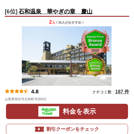
[6位]
石和温泉 華やぎの章 慶山
2
人
/ 30人
が
おすすめ！
4.8
187 件
クチコミ数 :
山梨県笛吹市石和町市部822
地図
料金を表示
割引クーポンをチェック