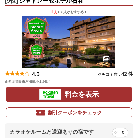
[9位]
シャトレーゼホテル石和
1
人
/ 30人
が
おすすめ！
4.3
42 件
クチコミ数 :
山梨県笛吹市石和町松本348-1
地図
料金を表示
割引クーポンをチェック
カラオケルームと送迎ありの宿です
0