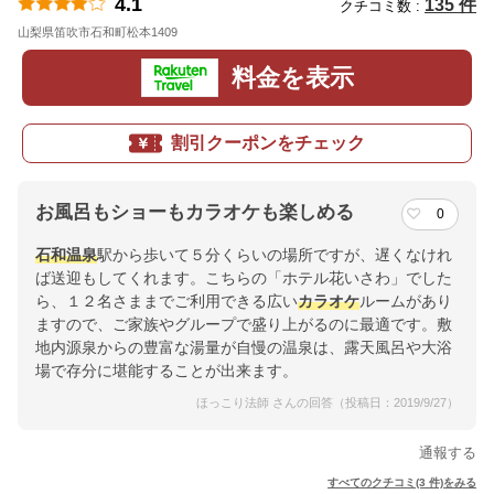
4.1
135 件
クチコミ数 :
山梨県笛吹市石和町松本1409
地図
料金を表示
割引クーポンをチェック
お風呂もショーもカラオケも楽しめる
0
石和温泉
駅から歩いて５分くらいの場所ですが、遅くなけれ
ば送迎もしてくれます。こちらの「ホテル花いさわ」でした
ら、１２名さままでご利用できる広い
カラオケ
ルームがあり
ますので、ご家族やグループで盛り上がるのに最適です。敷
地内源泉からの豊富な湯量が自慢の温泉は、露天風呂や大浴
場で存分に堪能することが出来ます。
ほっこり法師 さんの回答（投稿日：2019/9/27）
通報する
すべてのクチコミ(3 件)をみる