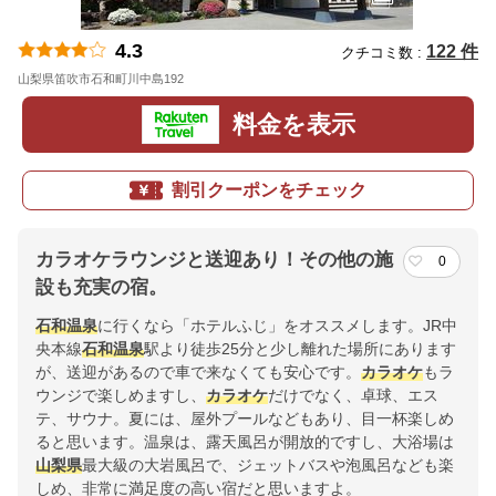
4.3
122 件
クチコミ数 :
山梨県笛吹市石和町川中島192
地図
料金を表示
割引クーポンをチェック
カラオケラウンジと送迎あり！その他の施
0
設も充実の宿。
石和温泉
に行くなら「ホテルふじ」をオススメします。JR中
央本線
石和温泉
駅より徒歩25分と少し離れた場所にあります
が、送迎があるので車で来なくても安心です。
カラオケ
もラ
ウンジで楽しめますし、
カラオケ
だけでなく、卓球、エス
テ、サウナ。夏には、屋外プールなどもあり、目一杯楽しめ
ると思います。温泉は、露天風呂が開放的ですし、大浴場は
山梨県
最大級の大岩風呂で、ジェットバスや泡風呂なども楽
しめ、非常に満足度の高い宿だと思いますよ。