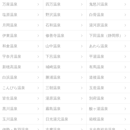
万座温泉
四万温泉
鬼怒川温泉
塩原温泉
野沢温泉
白骨温泉
月岡温泉
石和温泉
湯河原温泉
伊東温泉
修善寺温泉
下田温泉（静岡県）
和倉温泉
山中温泉
あわら温泉
宇奈月温泉
下呂温泉
平湯温泉
新穂高温泉
城崎温泉
有馬温泉
白浜温泉
勝浦温泉
道後温泉
こんぴら温泉
三朝温泉
玉造温泉
皆生温泉
湯原温泉
別府温泉
黒川温泉
霧島温泉
酸ヶ湯温泉
玉川温泉
日光湯元温泉
箱根温泉
伊勢・鳥羽温泉
志摩温泉
大歩危祖谷温泉