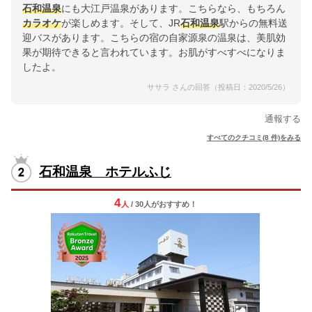
石和温泉
にも大江戸温泉があります。こちらなら、もちろん
カラオケ
が楽しめます。そして、JR
石和温泉
駅からの無料送
迎バスがあります。こちらの宿の自家源泉の温泉は、美肌効
果が期待できると言われています。お肌がすべすべになりま
したよ。
ササラ さんの回答（投稿日：2020/5/26）
通報する
すべてのクチコミ(8 件)をみる
石和温泉 ホテルふじ
4
人
/ 30人
が
おすすめ！