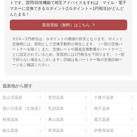
トです。質問/回答機能で相互アドバイスをすれば、マイル・電子
マネーに交換できるＧポイント(1Ｇポイント＝1円相当)がどんど
んたまる！
新規登録（無料）はこちら
※1Ｇ＝1円相当は、Ｇポイントの価値の目安となります。ポイント
交換時には、原則として交換手数料が発生します。（一部の交換パ
ートナーを除く）また、交換レートや最低交換数量がパートナーご
とに設定されているため、実質的には1円相当を下回ります。（一部
下回らない場合もございます）詳細は各パートナー毎の交換詳細ペ
ージをご確認ください。
温泉地から探す
定山渓温泉
登別温泉
十勝川温泉
湯の川温泉（北海道）
乳頭温泉
鳴子温泉
秋保温泉
東山温泉
蔵王温泉
銀山温泉
草津温泉
伊香保温泉