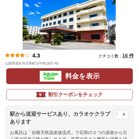
4.3
16 件
クチコミ数 :
山梨県笛吹市石和町川中島1607-40
地図
料金を表示
割引クーポンをチェック
駅から送迎サービスあり、カラオケクラブ
0
あります
お風呂は「自噴天然温泉放流式」で石和の２つの源泉から引