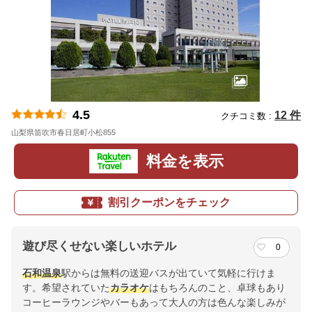
4.5
12 件
クチコミ数 :
山梨県笛吹市春日居町小松855
地図
料金を表示
割引クーポンをチェック
遊び尽くせない楽しいホテル
0
石和温泉
駅からは無料の送迎バスが出ていて気軽に行けま
す。希望されていた
カラオケ
はもちろんのこと、卓球もあり
コーヒーラウンジやバーもあって大人の方は色んな楽しみが