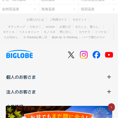
由布院温泉
熱海温泉
指宿温泉
お湯たびとは
ご利用ガイド
Ｇポイント
Ｇランキング
だれどこ
ocruyo
お湯たび
わたしと、暮らし。
キテミヨ
ベストオイシー
モノスポ
野に行く。
カウナラ
ミツケヨ
たびゆかし
Ｇ-Ranking 推し活
食pin by Ｇ-Ranking
ハーブ酒のススメ
個人のお客さま
法人のお客さま
企業情報
×