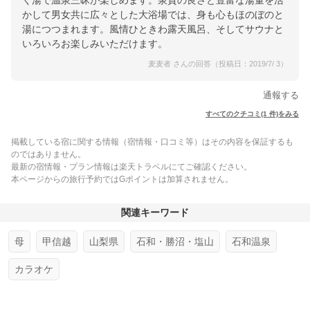
く湯で温泉三昧が楽しめます。泉質の良さと豊富な湯量を活
かして男女共に広々とした大浴場では、身も心もほのぼのと
湯につつまれます。風情ひときわ露天風呂、そしてサウナと
いろいろお楽しみいただけます。
麦麦者 さんの回答（投稿日：2019/7/ 3）
通報する
すべてのクチコミ(1 件)をみる
掲載している宿に関する情報（宿情報・口コミ等）はその内容を保証するも
のではありません。
最新の宿情報・プラン情報は楽天トラベルにてご確認ください。
本ページからの旅行予約ではGポイントは加算されません。
関連キーワード
母
甲信越
山梨県
石和・勝沼・塩山
石和温泉
カラオケ