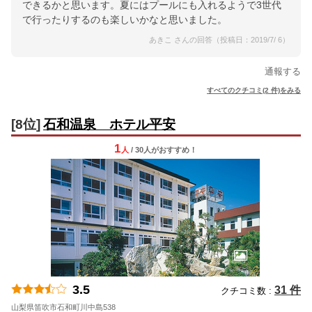
できるかと思います。夏にはプールにも入れるようで3世代
で行ったりするのも楽しいかなと思いました。
あきこ さんの回答（投稿日：2019/7/ 6）
通報する
すべてのクチコミ(2 件)をみる
[8位]
石和温泉 ホテル平安
1
人
/ 30人
が
おすすめ！
3.5
31 件
クチコミ数 :
山梨県笛吹市石和町川中島538
地図