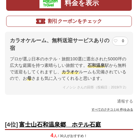
料金を表示
割引クーポンをチェック
カラオケルーム、無料送迎サービスありの
0
宿
プロが選ぶ日本のホテル・旅館100選に選出された5000坪の
広大な庭園を持つ素晴らしい旅館です。
石和温泉
駅から無料
で送迎もしてくれますし、
カラオケ
ルームも完備されている
ので、お
母
さまも気に入ってくれると思います。
イノシシ さんの回答（投稿日：2019/7/ 2）
通報する
すべてのクチコミ(4 件)をみる
[4位]
富士山石和温泉郷 ホテル石庭
4
人
/ 30人
が
おすすめ！