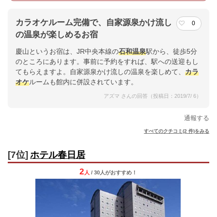
カラオケルーム完備で、自家源泉かけ流し
0
の温泉が楽しめるお宿
慶山というお宿は、JR中央本線の
石和温泉
駅から、徒歩5分
のところにあります。事前に予約をすれば、駅への送迎もし
てもらえますよ。自家源泉かけ流しの温泉を楽しめて、
カラ
オケ
ルームも館内に併設されています。
アズマ さんの回答（投稿日：2019/7/ 6）
通報する
すべてのクチコミ(2 件)をみる
[7位]
ホテル春日居
2
人
/ 30人
が
おすすめ！