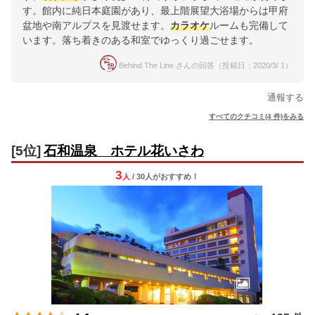
す。館内に純日本庭園があり、最上階展望大浴場からは甲府
盆地や南アルプスを見渡せます。
カラオケ
ルームも完備して
います。落ち着きのある和室でゆっくり過ごせます。
Behind The Line さんの回答（投稿日：2020/3/ 1）
通報する
すべてのクチコミ(4 件)をみる
[5位]
石和温泉 ホテル花いさわ
3
人
/ 30人
が
おすすめ！