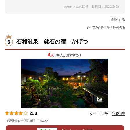
yo-ne さんの回答（投稿日：2020/2/ 3）
通報する
すべてのクチコミ(4 件)をみる
石和温泉 銘石の宿 かげつ
4
人
/ 30人
が
おすすめ！
4.4
162 件
クチコミ数 :
山梨県笛吹市石和町川中島385
地図