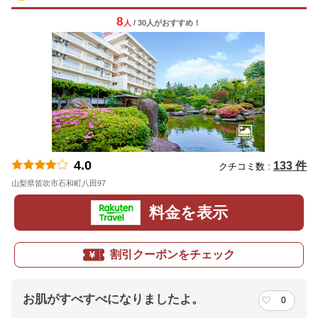
8
人
/ 30人
が
おすすめ！
4.0
133 件
クチコミ数 :
山梨県笛吹市石和町八田97
地図
料金を表示
割引クーポンをチェック
お肌がすべすべになりましたよ。
0