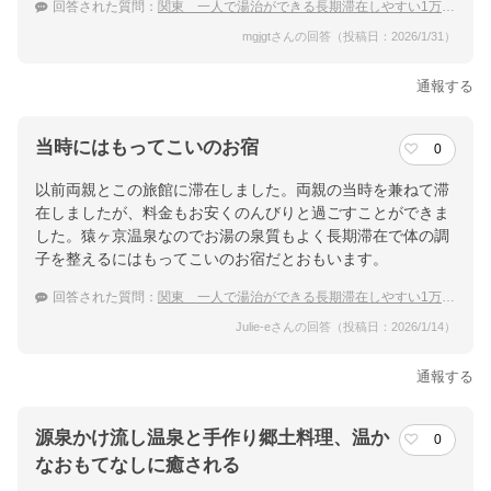
回答された質問：
関東 一人で湯治ができる長期滞在しやすい1万円以下の宿
mgjgtさんの回答（投稿日：2026/1/31）
通報する
当時にはもってこいのお宿
0
以前両親とこの旅館に滞在しました。両親の当時を兼ねて滞
在しましたが、料金もお安くのんびりと過ごすことができま
した。猿ヶ京温泉なのでお湯の泉質もよく長期滞在で体の調
子を整えるにはもってこいのお宿だとおもいます。
回答された質問：
関東 一人で湯治ができる長期滞在しやすい1万円以下の宿
Julie-eさんの回答（投稿日：2026/1/14）
通報する
源泉かけ流し温泉と手作り郷土料理、温か
0
なおもてなしに癒される