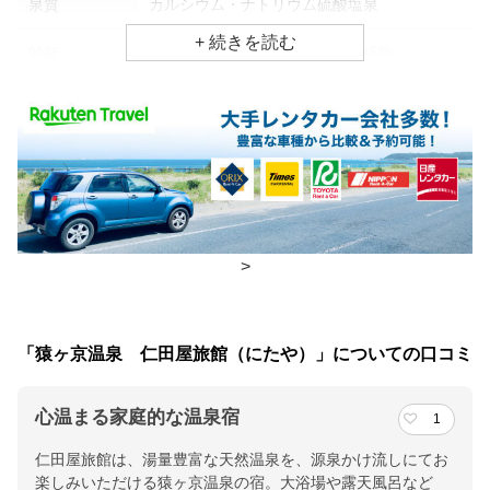
泉質
カルシウム・ナトリウム硫酸塩泉
効能
関節痛、神経痛、リウマチ・神経病
食事場所
朝食
個室、広間
夕食
個室、広間
チェックイン・チェックアウト時間
>
チェックイン
15:00(最終チェックイン：22:00)
チェックアウ
10:00
「猿ヶ京温泉 仁田屋旅館（にたや）」についての口コミ
ト
心温まる家庭的な温泉宿
1
交通アクセス
仁田屋旅館は、湯量豊富な天然温泉を、源泉かけ流しにてお
上越線後閑駅・上越新幹線上毛高原駅より猿ヶ京行きバス関所跡
楽しみいただける猿ヶ京温泉の宿。大浴場や露天風呂など