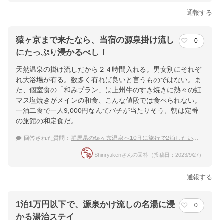
通報する
猿ヶ京まで来たなら、当宿の源泉掛け流し
0
にたっぷり浸かるべし！
天然温泉の掛け流しだから２４時間入れる。男女別にそれぞ
れ大浴場が有る。数多く有れば良いと言うものではない。ま
た、個室食の「和みプラン」は上州牛のすき焼きに熱々の虹
マス塩焼きがメインの和食、こんな値段では食べられない。
一泊二食で一人9,000円なんてバチが当たりそう。朝は定番
の旅館の和定食だ。
回答された質問：
群馬県の猿ヶ京温泉へ10月に旅行で2泊したいです。1泊10,000円以下のおすすめを教えて！
Shinryukenさんの回答（投稿日：2023/9/27）
通報する
1泊1万円以下で、源泉かけ流しの名湯に浸
0
かる湯治ステイ