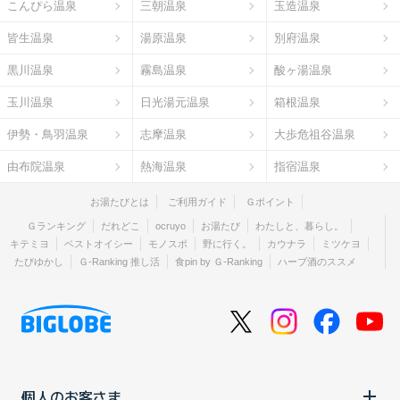
こんぴら温泉
三朝温泉
玉造温泉
皆生温泉
湯原温泉
別府温泉
黒川温泉
霧島温泉
酸ヶ湯温泉
玉川温泉
日光湯元温泉
箱根温泉
伊勢・鳥羽温泉
志摩温泉
大歩危祖谷温泉
由布院温泉
熱海温泉
指宿温泉
お湯たびとは
ご利用ガイド
Ｇポイント
Ｇランキング
だれどこ
ocruyo
お湯たび
わたしと、暮らし。
キテミヨ
ベストオイシー
モノスポ
野に行く。
カウナラ
ミツケヨ
たびゆかし
Ｇ-Ranking 推し活
食pin by Ｇ-Ranking
ハーブ酒のススメ
個人のお客さま