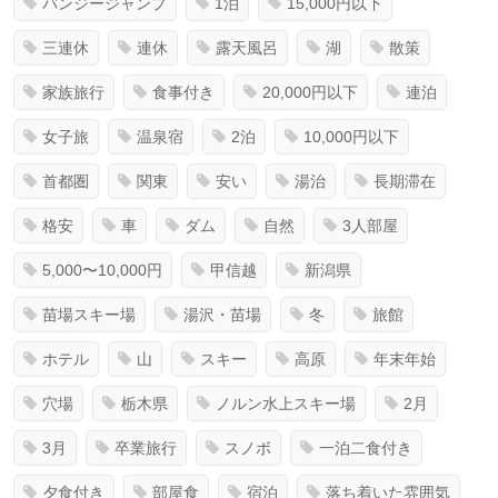
バンジージャンプ
1泊
15,000円以下
三連休
連休
露天風呂
湖
散策
家族旅行
食事付き
20,000円以下
連泊
女子旅
温泉宿
2泊
10,000円以下
首都圏
関東
安い
湯治
長期滞在
格安
車
ダム
自然
3人部屋
5,000〜10,000円
甲信越
新潟県
苗場スキー場
湯沢・苗場
冬
旅館
ホテル
山
スキー
高原
年末年始
穴場
栃木県
ノルン水上スキー場
2月
3月
卒業旅行
スノボ
一泊二食付き
夕食付き
部屋食
宿泊
落ち着いた雰囲気