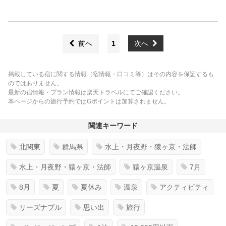
前へ
1
次へ
掲載している宿に関する情報（宿情報・口コミ等）はその内容を保証するも
のではありません。
最新の宿情報・プラン情報は楽天トラベルにてご確認ください。
本ページからの旅行予約ではGポイントは加算されません。
関連キーワード
北関東
群馬県
水上・月夜野・猿ヶ京・法師
水上・月夜野・猿ヶ京・法師
猿ヶ京温泉
7月
8月
夏
夏休み
温泉
アクティビティ
リーズナブル
思い出
旅行