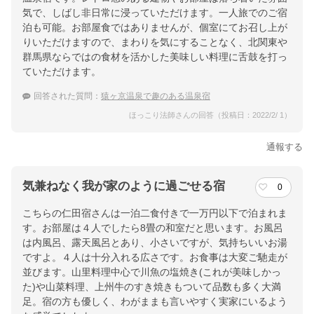
気で、しばし非日常に浸っていただけます。一人旅でのご宿
泊も可能。お部屋食ではありませんが、個室にてお召し上が
りいただけますので、まわりを気にすることなく、北関東や
群馬県ならではの食材を活かした美味しい料理に舌鼓を打っ
ていただけます。
回答された質問：
猿ヶ京温泉で趣のある温泉宿
ほっこり法師さんの回答（投稿日：2022/2/ 1）
通報する
気兼ねなく我が家のように過ごせる宿
0
こちらの仁田宿さんは一泊二食付きで一万円以下で泊まれま
す。お部屋は４人でしたら8畳の和室だと思います。お風呂
は内風呂、露天風呂とあり、小さいですが、気持ちいいお湯
ですよ。４人は十分入れる広さです。お食事は大変ご馳走が
並びます。山里料理中心で川魚の塩焼き(これが美味しかっ
た)や山菜料理、上州牛のすき焼きもついて品数も多く大満
足。宿の方も優しく、わがままも言いやすく実家にいるよう