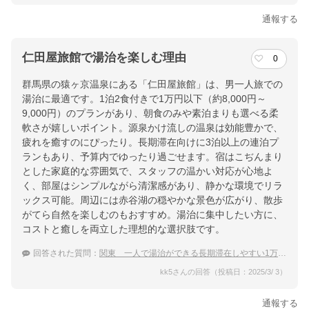
通報する
仁田屋旅館で湯治を楽しむ理由
0
群馬県の猿ヶ京温泉にある「仁田屋旅館」は、男一人旅での
湯治に最適です。1泊2食付きで1万円以下（約8,000円～
9,000円）のプランがあり、朝食のみや素泊まりも選べる柔
軟さが嬉しいポイント。源泉かけ流しの温泉は効能豊かで、
疲れを癒すのにぴったり。長期滞在向けに3泊以上の連泊プ
ランもあり、予算内でゆったり過ごせます。宿はこぢんまり
とした家庭的な雰囲気で、スタッフの温かい対応が心地よ
く、部屋はシンプルながら清潔感があり、静かな環境でリラ
ックス可能。周辺には赤谷湖の穏やかな景色が広がり、散歩
がてら自然を楽しむのもおすすめ。湯治に集中したい方に、
コストと癒しを両立した理想的な選択肢です。
回答された質問：
関東 一人で湯治ができる長期滞在しやすい1万円以下の宿
kk5さんの回答（投稿日：2025/3/ 3）
通報する