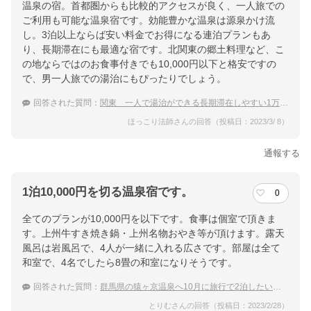
温泉の宿。首都圏からも比較的アクセスが良く、一人旅での
ご利用も可能な温泉宿です。効能豊かな温泉は源泉かけ流
し。3泊以上ならば安い料金でお得になる連泊プランもあ
り、長期滞在にも最適な宿です。北関東の郷土料理など、こ
の地ならではのお食事付きでも10,000円以下と格安ですの
で、男一人旅での湯治にもぴったりでしょう。
回答された質問：
関東 一人で湯治ができる長期滞在しやすい1万円以下の宿
ほっこり法師さんの回答（投稿日：2023/3/ 8）
通報する
1泊10,000円を切る温泉宿です。
0
全てのプランが10,000円を以下です。食事は個室で頂きま
す。上州牛すき焼き鍋・上州名物おやき等が頂けます。露天
風呂は岩風呂で、4人が一緒に入れる広さです。部屋は全て
和室で、4名でしたら8畳の和室になりそうです。
回答された質問：
群馬県の猿ヶ京温泉へ10月に旅行で2泊したいです。1泊10,000円以下のおすすめを教えて！
とりむさんの回答（投稿日：2023/2/28）