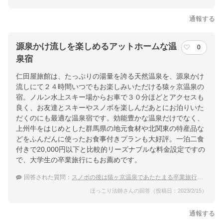
通報する
源泉かけ流しを楽しめるアットホームな温
0
泉宿
仁田屋旅館は、たっぷりの湯量を誇る天然温泉を、源泉かけ
流しにて２４時間いつでもお楽しみいただける猿ヶ京温泉の
宿。ノルン水上スキー場からお車で３０分ほどとアクセスも
良く、お友達とスキーやスノボを楽しんだあとにお泊りいた
だくのにも最適な温泉宿です。効能豊かな温泉だけでなく、
上州牛をはじめとした群馬県の地元食材や北関東の特産品な
どをふんだんに使ったお食事付きプランも大好評。一泊二食
付きで20,000円以下と比較的リーズナブルな料金設定ですの
で、大学生の卒業旅行にもお薦めです。
回答された質問：
スノボの後は猿ヶ京温泉であたたまる卒業旅行を計画中！
ほっこり法師さんの回答（投稿日：2023/2/15）
通報する