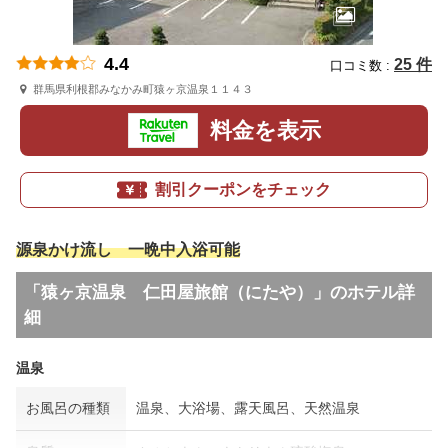
4.4
25 件
口コミ数 :
群馬県利根郡みなかみ町猿ヶ京温泉１１４３
料金を表示
割引クーポンをチェック
源泉かけ流し 一晩中入浴可能
「猿ヶ京温泉 仁田屋旅館（にたや）」のホテル詳
細
温泉
お風呂の種類
温泉、大浴場、露天風呂、天然温泉