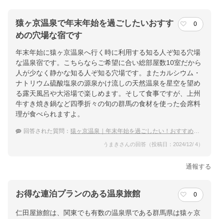
猿ヶ京温泉で年末年始を過ごしたいおすす
0
めの穴場な宿です
年末年始に猿ヶ京温泉へ行く時に利用する知る人ぞ知る穴場
な温泉宿です。こちらならご希望に合い総部屋数10室だから
人が少なく静かな知る人ぞ知る穴場です。またカルシウム・
ナトリウム硫酸塩泉の源泉かけ流しの天然温泉を星空を望め
る露天風呂や大浴場で楽しめます。そして食事ですが、上州
牛すき焼き鍋など四季折々の旬の群馬の食材を使った会席料
理が食べられますよ。
回答された質問：
猿ヶ京温泉｜年末年始を過ごしたい！おすすめの穴場な宿は？
うまきさんの回答（投稿日：2024/12/ 4）
通報する
お得な連泊プランのある温泉旅館
0
仁田屋旅館は、関東でも有数の温泉県である群馬県は猿ヶ京