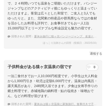
下車200ｍ／関越自動車道月夜野ＩＣよりR17号車２０分
で、２４時間いつでも温泉をご堪能いただけます。バンジー
ジャンプなどのアクティビティ後にもゆっくりと温まってい
提供：楽天トラベル
ただけますよ。客室は広々とした和室で、ご友人と3人でも
楽天トラベルで
ゆったりと。また、北関東の特産品や群馬県ならではの食材
を活かしたお料理も評判で、お食事付きでもお一人1泊
ホテル詳細を詳しく見る
15,000円以下とリーズナブルな料金設定も魅力の宿です。
回答された質問：
夏休み旅行に猿ヶ京バンジージャンプ、友達と泊まるのにおすすめの温泉宿は？
ほっこり法師さんの回答（投稿日：2022/5/16）
通報する
子供料金がある猿ヶ京温泉の宿です
0
一泊二食付きでお一人10,000円程度です。小学生は大人料金
から1,000円引き・幼児は定額6,000円です。温泉は内風呂・
露天風呂があり、24時間入浴できます。夕食は女将手作りの
郷土料理です。赤城地鶏の鍋料理・鮎の塩焼き・味噌おで
ん、などの料理が並びます。
回答された質問：
夏休みは猿ヶ京温泉に家族旅行。食事付きで子連れに優しい宿は？