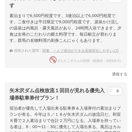
す
素泊まりで6,500円程度です。3連泊以上で6,000円程度で
す。二食付きは平日限定で9,000円程度です。源泉かけ流し
の温泉は内風呂・露天風呂があり、24時間入浴できます。夕
食は女将のこだわりの郷土料理です。毎日献立が替わりま
す。群馬の名物料理の刺身こんにゃくもあります。
回答された質問：
関東 一人で湯治ができる長期滞在しやすい1万円以下の宿
ずんたこすさんの回答（投稿日：2025/5/ 5）
通報する
矢木沢ダム点検放流１回目が見れる優先入
0
場券駐車券付プラン！
宿泊者が優先して入場出来る駐車券＆入場券付の素泊まりプ
ランが有る。今年は５／１８が矢木沢ダムの放流日だ。和室
８畳で２人素泊まりで合計２万円になる。入場券を持ってい
る者は、8：00〜11：30に優先して入場出来る。風呂はカル