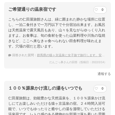
ご希望通りの温泉宿です
0
こちらの仁田屋旅館さんは、緑に囲まれた静かな場所に位置
し、一泊二食付きで一万円以下で十分宿泊出来ます。お風呂
は天然温泉で露天風呂もあり、山々を見ながらゆっくり入れ
ますよ。お食事は、旬の食材を使った山菜料理や川魚の塩焼
きなど、ここへ来なきゃ食べられない田舎料理が味わえま
す。穴場の宿だと思います。
回答された質問：
群馬県の猿ヶ京温泉に女子旅で旅行します。安い宿で大自然満喫したいです。
だんごっ鼻さんの回答（投稿日：2022/2/14）
通報する
１００％源泉かけ流しの湯をいつでも
0
仁田屋旅館は、効能豊かな天然温泉を、１００％源泉かけ流
しにてお楽しみいただける猿ヶ京温泉の宿。２４時間入浴可
能で、いつでもゆったりと癒やしの湯を漫喫していただける
温泉宿です。レトロ感のある建物やお部屋は落ち着いた雰囲