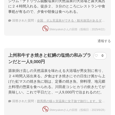
シウム・ナトリウム硫酸塩泉の天然温泉の大浴場と露天風呂
に２４時間入れる。徒歩２、３分のところにレストランや食
事処が有るので、夕食や朝食は食べられる。
回答された質問：
全国 ダム見温泉ができる・観光放流があるダム周辺の温泉宿
Shinryukenさんの回答（投稿日：2025/4/22）
通報する
上州和牛すき焼きと虹鱒の塩焼の和みプラ
0
ンだと一人9,000円
源泉掛け流しの天然温泉を味わえる大浴場が男女別に有り、
２４時間入浴出来る。夕食はすき焼きにその日生け簀から上
げた虹マスの焼き魚に朝は、定番の焼き魚、卵料理、地元郷
土料理の惣菜を食べられる。川田産コシヒカリの炊きたてが
美味しい。これで平日だと、一人9,000円で泊まれるのだ。
回答された質問：
群馬県の猿ヶ京温泉に女子旅で旅行します。安い宿で大自然満喫したいです。
Shinryukenさんの回答（投稿日：2023/9/28）