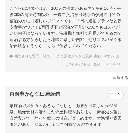
こちらは源泉かけ流し100％の温泉がある宿で午前10時～午
後3時の清掃時間以外、一晩中入浴が可能なのが湯治目的の
宿泊の方には嬉しいポイントです。平日の連泊プランだと朝
夕食事がついて1万円以下で宿泊が可能となんともコスパが
いい内容になっています。洗濯機も無料で利用ができるので
連泊する方からしたら地味に嬉しい内容。ぜひコスパ良く湯
治体験をするならこちらで体験してみてください。
回答された質問：
関東 一人で湯治ができる長期滞在しやすい1万円以下の宿
ナカアキさんの回答（投稿日：2026/5/ 1）
通報する
自然豊かな仁田屋旅館
0
家庭的で温かみのあるもてなしと、源泉かけ流しの天然温
泉、地元食材を活かした郷土料理があります。赤谷湖を望む
自然豊かで、静かで癒しの滞在が楽しめます。大浴場と露天
風呂があり、源泉かけ流しで24時間入浴できます