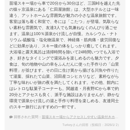
苗場スキー場から車で20分から30分ほど、三国峠を越えた先
の猿ヶ京温泉にある「仁田屋旅館」は、大型ホテルとは一味
違う、アットホームな雰囲気が魅力の小さな温泉旅館です。
客室は落ち着く和室で、冬には「こたつ」が登場。気取らな
い素朴な雰囲気で、友達3人でも気兼ねなくのんびり過ごせ
ます。温泉は100％源泉かけ流しが自慢。カルシウム・ナト
リウム‐硫酸塩・塩化物温泉で、神経痛・筋肉痛・疲労回復な
どに効果があり、スキー後の体をしっかり癒してくれます。
大浴場と露天風呂は清掃時間を除いて24時間いつでも入浴で
き、好きなタイミングで湯浴みを楽しめるのも魅力です。夕
食は、旬の地物や山の幸をふんだんに使った手作りの「山里
料理」が並びます。その日に生け簀から揚げる川魚や作りた
て湯葉、採れたて山菜、沼田産コシヒカリなど、素朴ながら
丁寧な味わいが旅の夜を満たしてくれます。その他、館内に
はレトロな駄菓子コーナーも。関越道・月夜野ICから車で約
20分とアクセスも良く、派手な施設はありませんが、静かな
環境で源泉かけ流しの湯と手作り料理を楽しめる、友達同士
のスキー旅行におすすめの一軒です。
回答された質問：
苗場スキー場からアクセスしやすい温泉付きホテル・旅館のおすすめは？
Turkeyさんの回答（投稿日：2026/1/ 2）