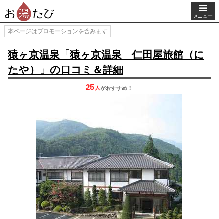
メニュー
本ページはプロモーションを含みます
猿ヶ京温泉「猿ヶ京温泉 仁田屋旅館（に
たや）」の口コミ＆詳細
25
人
が
おすすめ！