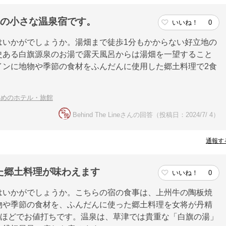
地の小さな温泉宿です。
いいね！
0
はいかがでしょうか。湯畑まで徒歩1分もかからない好立地の
史ある白旗源泉のお湯で露天風呂からは湯畑を一望すること
インに地物や季節の食材をふんだんに使用した郷土料理で2食
。
すめのホテル・旅館
Behind The Lineさんの回答（投稿日：2024/7/ 4）
通報す
た郷土料理が味わえます
いいね！
0
はいかがでしょうか。こちらの宿の食事は、上州牛の陶板焼
物や季節の食材を、ふんだんに使った郷土料理を女将が丹精
千ほどでお値打ちです。温泉は、草津では貴重な「白旗の湯」