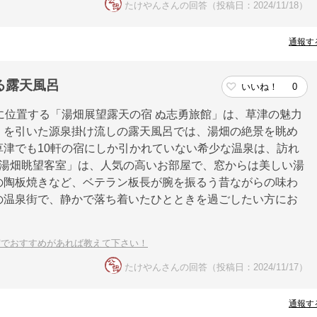
たけやんさんの回答（投稿日：2024/11/18）
通報す
る露天風呂
いいね！
0
に位置する「湯畑展望露天の宿 ぬ志勇旅館」は、草津の魅力
」を引いた源泉掛け流しの露天風呂では、湯畑の絶景を眺め
津でも10軒の宿にしか引かれていない希少な温泉は、訪れ
「湯畑眺望客室」は、人気の高いお部屋で、窓からは美しい湯
の陶板焼きなど、ベテラン板長が腕を振るう昔ながらの味わ
の温泉街で、静かで落ち着いたひとときを過ごしたい方にお
宿でおすすめがあれば教えて下さい！
たけやんさんの回答（投稿日：2024/11/17）
通報す