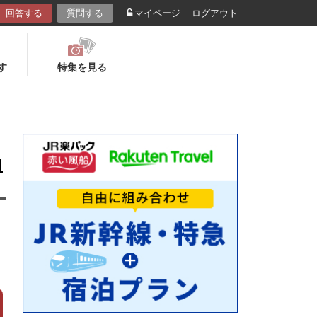
回答する
質問する
マイページ
ログアウト
す
特集を見る
口