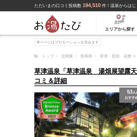
194,510
ただいまの口コミ投稿数
件！温泉からはじ
エリアから探す
本ページはプロモーションを含みます
トップ
北関東
群馬県
草津・尻焼・花敷
草津温泉「草津温泉 湯畑展望露
コミ＆詳細
53
人
おすす