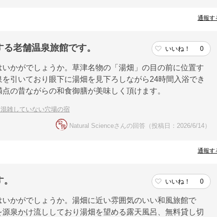
通報す
する老舗温泉旅館です。
いいね！
0
はいかがでしょうか。草津名物の「湯畑」の目の前に位置す
を引いており眼下に湯畑を見下ろしながら24時間入浴でき
満点の昔ながらの和食御膳が美味しく頂けます。
！混雑していない穴場の宿
Natural Scienceさんの回答（投稿日：2026/6/14）
通報す
す。
いいね！
0
はいかがでしょうか。湯畑に近い雰囲気のいい和風旅館で
を源泉かけ流ししており湯畑を望める露天風呂、無料貸し切