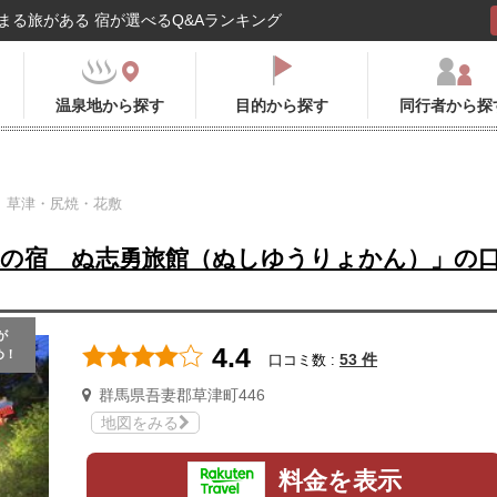
まる旅がある 宿が選べるQ&Aランキング
温泉地から探す
目的から探す
同行者から探
草津・尻焼・花敷
天の宿 ぬ志勇旅館（ぬしゆうりょかん）」の
が
4.4
め！
53 件
口コミ数 :
群馬県吾妻郡草津町446
地図をみる
料金を表示