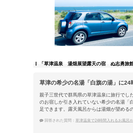
「草津温泉 湯畑展望露天の宿 ぬ志勇旅
草津の希少の名湯「白旗の湯」に24
親子三世代で群馬県の草津温泉に旅行でした
のお宿しか引き入れていない希少の名湯「白
足できます。露天風呂からは湯畑が望める
回答された質問：
草津温泉で24時間入れるお風呂