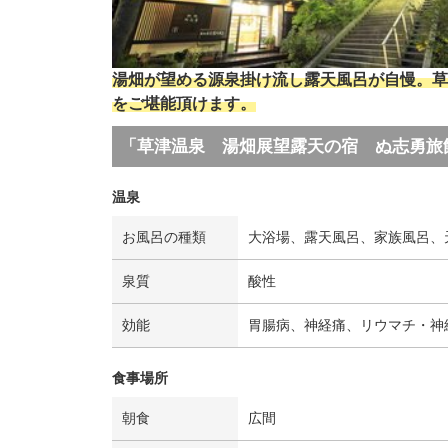
湯畑が望める源泉掛け流し露天風呂が自慢。草
をご堪能頂けます。
「草津温泉 湯畑展望露天の宿 ぬ志勇旅
温泉
お風呂の種類
大浴場、露天風呂、家族風呂、
泉質
酸性
効能
胃腸病、神経痛、リウマチ・神
食事場所
朝食
広間