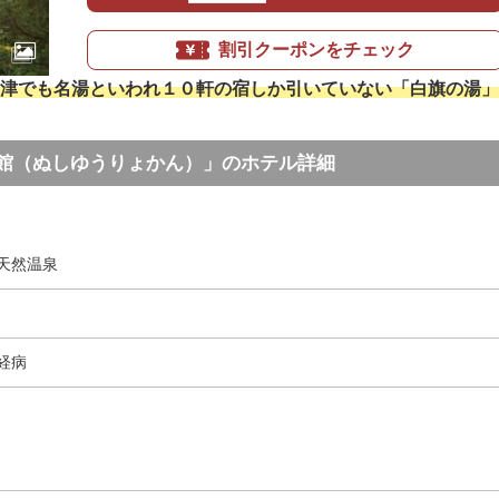
割引クーポンをチェック
津でも名湯といわれ１０軒の宿しか引いていない「白旗の湯」
館（ぬしゆうりょかん）」のホテル詳細
天然温泉
経病