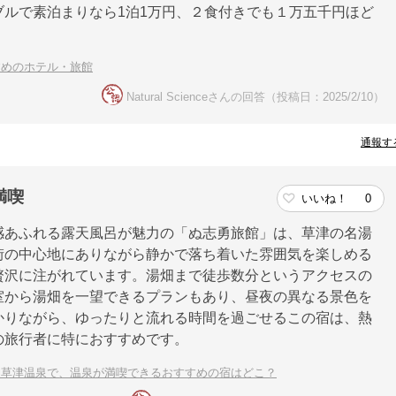
ルで素泊まりなら1泊1万円、２食付きでも１万五千円ほど
すめのホテル・旅館
Natural Scienceさんの回答（投稿日：2025/2/10）
通報す
満喫
いいね！
0
感あふれる露天風呂が魅力の「ぬ志勇旅館」は、草津の名湯
街の中心地にありながら静かで落ち着いた雰囲気を楽しめる
贅沢に注がれています。湯畑まで徒歩数分というアクセスの
室から湯畑を一望できるプランもあり、昼夜の異なる景色を
かりながら、ゆったりと流れる時間を過ごせるこの宿は、熱
の旅行者に特におすすめです。
る草津温泉で、温泉が満喫できるおすすめの宿はどこ？