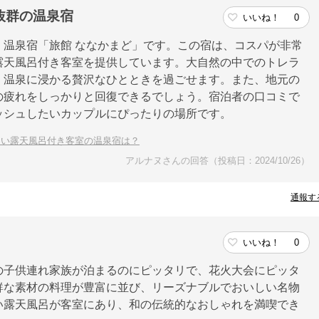
抜群の温泉宿
いいね！
0
温泉宿「旅館 ななかまど」です。この宿は、コスパが非常
露天風呂付き客室を提供しています。大自然の中でのトレラ
、温泉に浸かる贅沢なひとときを過ごせます。また、地元の
の疲れをしっかりと回復できるでしょう。宿泊者の口コミで
ッシュしたいカップルにぴったりの場所です。
良い露天風呂付き客室の温泉宿は？
アルナヌさんの回答（投稿日：2024/10/26）
通報す
いいね！
0
の子供連れ家族が泊まるのにピッタリで、花火大会にピッタ
鮮な素材の料理が豊富に並び、リーズナブルでおいしい名物
い露天風呂が客室にあり、和の伝統的なおしゃれを満喫でき