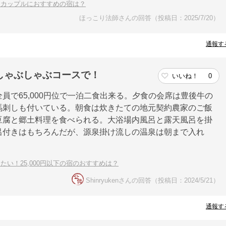
！カップルにおすすめの宿は？
ほっこり法師さんの回答（投稿日：2025/7/20）
通報す
しゃぶしゃぶコースで！
いいね！
0
員で65,000円位で一泊二食出来る。夕食の会席は豊後牛の
馬刺しも付いている。朝食は炊きたての地元契約農家のご飯
豆腐と郷土料理を食べられる。大浴場内風呂と露天風呂を掛
呂付きはもちろんだが、源泉掛け流しの温泉は朝まで入れ
い！25,000円以下の宿のおすすめは？
Shinryukenさんの回答（投稿日：2024/5/21）
通報す