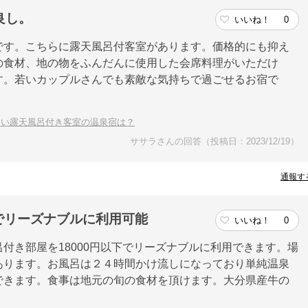
良し。
いいね！
0
です。こちらに露天風呂付客室があります。価格的にも抑え
の食材、地の物をふんだんに使用した会席料理がいただけ
す。若いカップルさんでも素敵な気持ちで過ごせるお宿で
良い露天風呂付き客室の温泉宿は？
ササラさんの回答（投稿日：2023/12/19）
通報す
下でリーズナブルに利用可能
いいね！
0
付き部屋を18000円以下でリーズナブルに利用できます。場
あります。お風呂は２４時間かけ流しになっており単純温泉
できます。食事は地元の旬の食材を頂けます。大分県産牛の