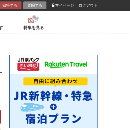
回答する
質問する
マイページ
ログアウト
す
特集を見る