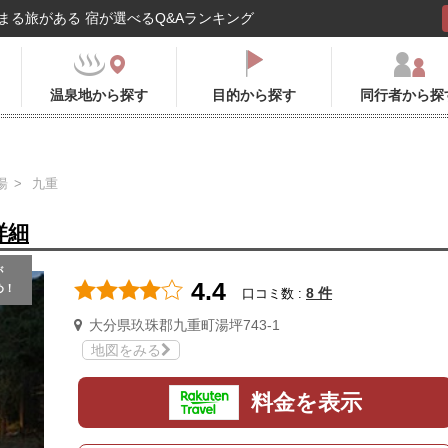
まる旅がある 宿が選べるQ&Aランキング
温泉地から探す
目的から探す
同行者から探
湯
九重
詳細
が
4.4
め！
8 件
口コミ数 :
大分県玖珠郡九重町湯坪743-1
地図をみる
料金を表示