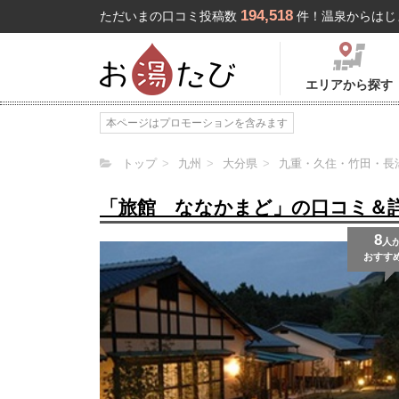
194,518
ただいまの口コミ投稿数
件！温泉からはじ
エリアから探す
本ページはプロモーションを含みます
トップ
九州
大分県
九重・久住・竹田・長
「旅館 ななかまど」の口コミ＆
8
人
おすす