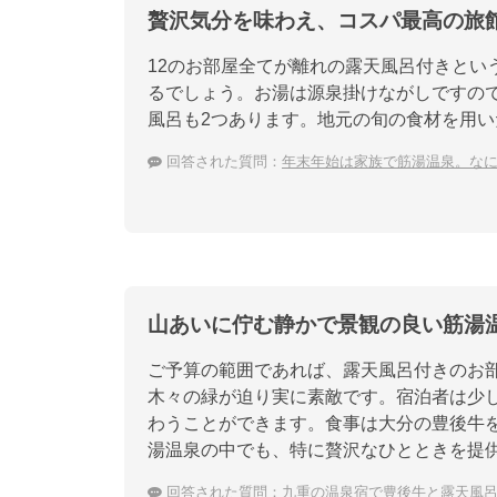
贅沢気分を味わえ、コスパ最高の旅
12のお部屋全てが離れの露天風呂付きとい
るでしょう。お湯は源泉掛けながしですので
風呂も2つあります。地元の旬の食材を用
回答された質問：
年末年始は家族で筋湯温泉。な
山あいに佇む静かで景観の良い筋湯
ご予算の範囲であれば、露天風呂付きのお
木々の緑が迫り実に素敵です。宿泊者は少
わうことができます。食事は大分の豊後牛
湯温泉の中でも、特に贅沢なひとときを提
回答された質問：
九重の温泉宿で豊後牛と露天風