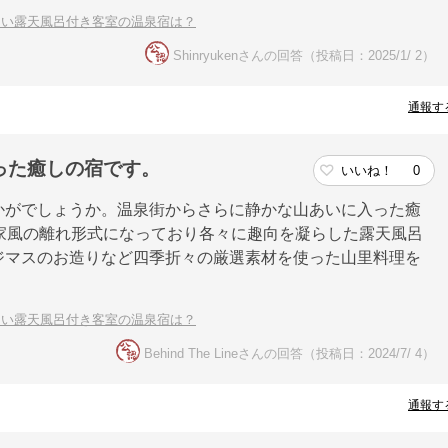
良い露天風呂付き客室の温泉宿は？
Shinryukenさんの回答（投稿日：2025/1/ 2）
通報す
った癒しの宿です。
いいね！
0
かがでしょうか。温泉街からさらに静かな山あいに入った癒
家風の離れ形式になっており各々に趣向を凝らした露天風呂
ジマスのお造りなど四季折々の厳選素材を使った山里料理を
良い露天風呂付き客室の温泉宿は？
Behind The Lineさんの回答（投稿日：2024/7/ 4）
通報す