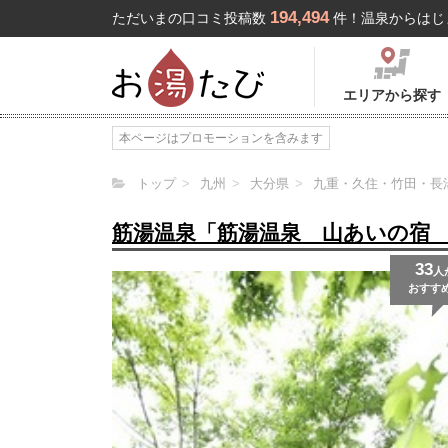
194,494
ただいまの口コミ投稿数
件！温泉からはじ
エリアから探す
本ページはプロモーションを含みます
トップ
九州
大分県
九重・久住・竹田・長
筋湯温泉「筋湯温泉 山あいの宿
33
人
おすす