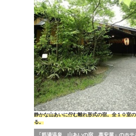
静かな山あいに佇む離れ形式の宿。全１０室の
る。
「筋湯温泉 山あいの宿 喜安屋」のホテ