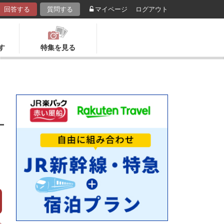
回答する
質問する
マイページ
ログアウト
す
特集を見る