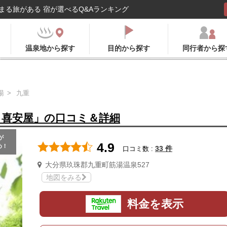
まる旅がある 宿が選べるQ&Aランキング
温泉地から探す
目的から探す
同行者から探
湯
九重
 喜安屋」の口コミ＆詳細
が
4.9
め！
33 件
口コミ数 :
大分県玖珠郡九重町筋湯温泉527
地図をみる
料金を表示