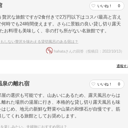
館
いいね！
0
う贅沢な旅館ですが2食付きで2万円以下はコスパ最高と言え
何時でも24時間使えます。さらに景観の良い貸し切り露天
いたお料理も美味しく、非の打ち所がない名旅館です。
にもしない贅沢を味わえる貸切風呂のある宿は？
hahataさんの回答（投稿日：2022/10/13）
通報す
温泉の離れ宿
いいね！
0
部屋の選択も可能です。山あいにあるため、露天風呂からは
し離れた場所の湯屋に行き、本格的な貸し切り露天風呂も味
をはじめ、地元の新鮮な野菜や山菜の和懐石が自慢です。筋
供してくれる旅館としてお奨めします。
呂を楽しみたい。夫婦旅におすすめ宿は？