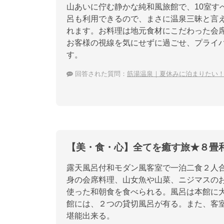
山あいに佇む静かな純和風旅館で、10室す
呂も利用できるので、まさに温泉三昧と言
れます。お料理は地元食材にこだわった会
お客様の視線を気にせずに過ごせ、プライ
す。
回答された質問：
筋湯温泉｜夏休みに泊まりたい
【美・食・心】全てを癒す旅★８畳
露天風呂付和モダン風客室で一泊二食２人合
身の会席料理、山女魚や山菜、ニジマスの
使った和朝食を食べられる。風呂は本館に
館には、２つの貸切風呂が有る。また、客
堪能出来る。