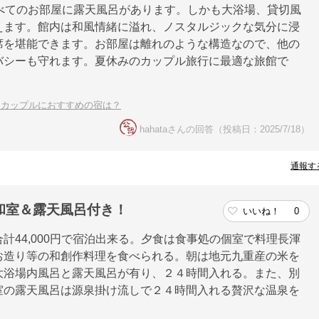
べてのお部屋に露天風呂があります。しかも大浴場、貸切風
えます。館内は和風情緒に溢れ、ノスタルジックな気分に浸
席を堪能できます。お部屋は離れのような構造なので、他の
バシーも守れます。夏休みのカップル旅行に最適な旅館で
！カップルにおすすめの宿は？
hahataさんの回答（投稿日：2025/7/18）
通報す
和室＆露天風呂付き！
いいね！
0
計44,000円で宿泊出来る。夕食は食事処の個室で料理長渾
お造り等の和創作料理を食べられる。朝は地元九重産の米を
大浴場内風呂と露天風呂が有り、２４時間入れる。また、別
室の露天風呂は源泉掛け流しで２４時間入れる贅沢な温泉を