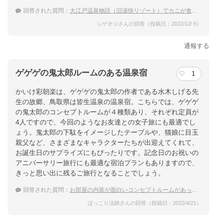
回答された質問：
大江戸温泉物語（旧湯快リゾート）でカニが食べられる人気の宿
シゲオジさんの回答（投稿日：2022/12/ 8）
通報する
ゲゲゲの鬼太郎ルームのある温泉宿
1
かいけ彩朝楽は、ゲゲゲの鬼太郎の作者である水木しげる先
生の故郷、鳥取県は皆生温泉の温泉宿。こちらでは、ゲゲゲ
の鬼太郎のコンセプトルームが４種類あり、それぞれ定員が
4人ですので、今回のようなお友達との女子旅にも最適でし
ょう。鬼太郎の下駄をイメージしたテーブルや、猫娘に目玉
親父など、さまざまなキャラクターたちが出迎えてくれて、
お誕生日のサプライズにもぴったりです。記念日のお祝いの
アニバーサリー旅行にも最適な宿泊プランもありますので、
きっと思い出に残るご旅行となることでしょう。
回答された質問：
お部屋の内装が面白いコンセプトルームがあって温泉に入れるホテルは？
ほっこり法師さんの回答（投稿日：2022/4/21）