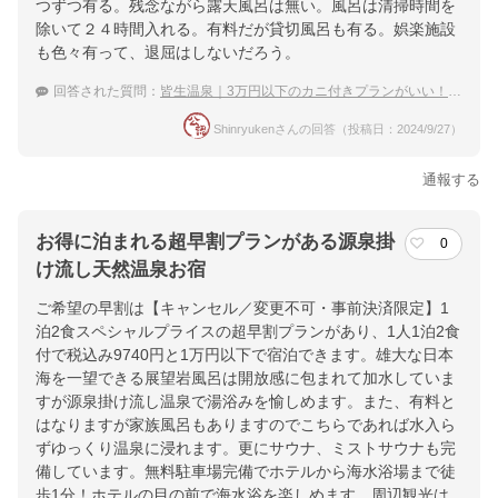
つずつ有る。残念ながら露天風呂は無い。風呂は清掃時間を
除いて２４時間入れる。有料だが貸切風呂も有る。娯楽施設
も色々有って、退屈はしないだろう。
回答された質問：
皆生温泉｜3万円以下のカニ付きプランがいい！おすすめの温泉宿は？
Shinryukenさんの回答（投稿日：2024/9/27）
通報する
お得に泊まれる超早割プランがある源泉掛
0
け流し天然温泉お宿
ご希望の早割は【キャンセル／変更不可・事前決済限定】1
泊2食スペシャルプライスの超早割プランがあり、1人1泊2食
付で税込み9740円と1万円以下で宿泊できます。雄大な日本
海を一望できる展望岩風呂は開放感に包まれて加水していま
すが源泉掛け流し温泉で湯浴みを愉しめます。また、有料と
はなりますが家族風呂もありますのでこちらであれば水入ら
ずゆっくり温泉に浸れます。更にサウナ、ミストサウナも完
備しています。無料駐車場完備でホテルから海水浴場まで徒
歩1分！ホテルの目の前で海水浴を楽しめます。周辺観光は