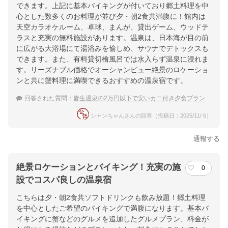
できます。上記に基本バイキングが付いており郷土料理を中
心とした数多くのお料理が並び夕・朝2食共満腹に！館内は
天空カラオケルーム、卓球、まんが、貸出ゲーム、ウッドテ
ラスと充実の無料施設があります。温泉は、日本海が目の前
に広がる大浴場にて湯浴みを愉しめ、サウナでデトックスも
できます。また、有料貸切檜風呂では水入らず温泉に浸れま
す。リーズナブル価格でオーシャンビュー絶景のロケーショ
ンと共に蟹料理に満喫できるおすすめの温泉宿です。
回答された質問：
皆生温泉の2万円以下で安いカニ付き夕食プランがある温泉宿ってありますか？
シャンちゃんさんの回答（投稿日：2025/11/ 6）
通報する
絶景ロケーションとバイキング！充実の施
0
設でコスパ良しの温泉宿
こちらは夕・朝2食共ソフトドリンクも飲み放題！郷土料理
を中心としたご希望のバイキングで満腹になります。基本バ
イキングに蟹などのグルメを追加したグルメプラン、料金が