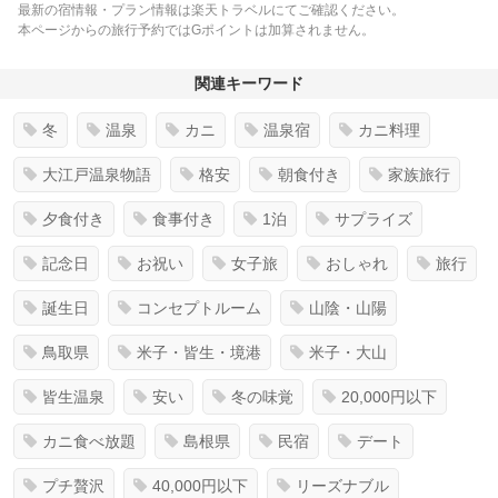
最新の宿情報・プラン情報は楽天トラベルにてご確認ください。
本ページからの旅行予約ではGポイントは加算されません。
関連キーワード
冬
温泉
カニ
温泉宿
カニ料理
大江戸温泉物語
格安
朝食付き
家族旅行
夕食付き
食事付き
1泊
サプライズ
記念日
お祝い
女子旅
おしゃれ
旅行
誕生日
コンセプトルーム
山陰・山陽
鳥取県
米子・皆生・境港
米子・大山
皆生温泉
安い
冬の味覚
20,000円以下
カニ食べ放題
島根県
民宿
デート
プチ贅沢
40,000円以下
リーズナブル