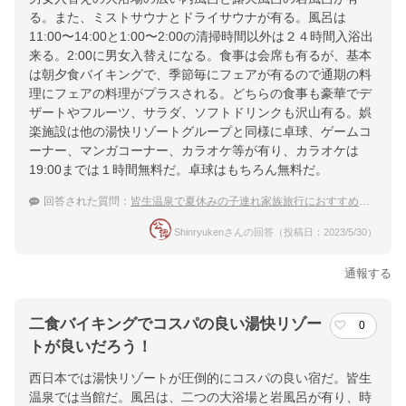
る。また、ミストサウナとドライサウナが有る。風呂は
11:00〜14:00と1:00〜2:00の清掃時間以外は２４時間入浴出
来る。2:00に男女入替えになる。食事は会席も有るが、基本
は朝夕食バイキングで、季節毎にフェアが有るので通期の料
理にフェアの料理がプラスされる。どちらの食事も豪華でデ
ザートやフルーツ、サラダ、ソフトドリンクも沢山有る。娯
楽施設は他の湯快リゾートグループと同様に卓球、ゲームコ
ーナー、マンガコーナー、カラオケ等が有り、カラオケは
19:00までは１時間無料だ。卓球はもちろん無料だ。
回答された質問：
皆生温泉で夏休みの子連れ家族旅行におすすめの温泉宿は？
Shinryukenさんの回答（投稿日：2023/5/30）
通報する
二食バイキングでコスパの良い湯快リゾー
0
トが良いだろう！
西日本では湯快リゾートが圧倒的にコスパの良い宿だ。皆生
温泉では当館だ。風呂は、二つの大浴場と岩風呂が有り、時