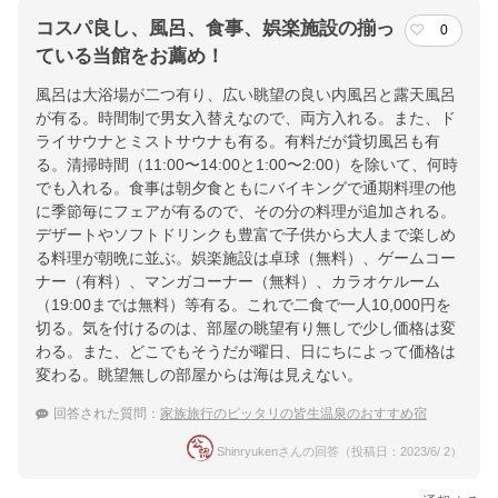
コスパ良し、風呂、食事、娯楽施設の揃っ
0
ている当館をお薦め！
風呂は大浴場が二つ有り、広い眺望の良い内風呂と露天風呂
が有る。時間制で男女入替えなので、両方入れる。また、ド
ライサウナとミストサウナも有る。有料だが貸切風呂も有
る。清掃時間（11:00〜14:00と1:00〜2:00）を除いて、何時
でも入れる。食事は朝夕食ともにバイキングで通期料理の他
に季節毎にフェアが有るので、その分の料理が追加される。
デザートやソフトドリンクも豊富で子供から大人まで楽しめ
る料理が朝晩に並ぶ。娯楽施設は卓球（無料）、ゲームコー
ナー（有料）、マンガコーナー（無料）、カラオケルーム
（19:00までは無料）等有る。これで二食で一人10,000円を
切る。気を付けるのは、部屋の眺望有り無しで少し価格は変
わる。また、どこでもそうだが曜日、日にちによって価格は
変わる。眺望無しの部屋からは海は見えない。
回答された質問：
家族旅行のピッタリの皆生温泉のおすすめ宿
Shinryukenさんの回答（投稿日：2023/6/ 2）