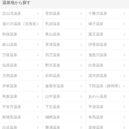
温泉地から探す
定山渓温泉
登別温泉
十勝川温泉
湯の川温泉（北海道）
乳頭温泉
鳴子温泉
秋保温泉
東山温泉
蔵王温泉
銀山温泉
草津温泉
伊香保温泉
万座温泉
四万温泉
鬼怒川温泉
塩原温泉
野沢温泉
白骨温泉
月岡温泉
石和温泉
湯河原温泉
伊東温泉
修善寺温泉
下田温泉（静岡県）
和倉温泉
山中温泉
あわら温泉
宇奈月温泉
下呂温泉
平湯温泉
新穂高温泉
城崎温泉
有馬温泉
白浜温泉
勝浦温泉
道後温泉