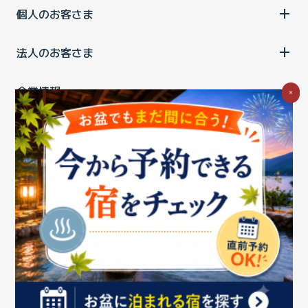
個人のお客さま
法人のお客さま
企業情報
×
ご利用中の方
お問い合わせ
消費税の表示
ウェブアクセシビリティの取り組み
個人情報保護ポリシー
プライバシーポータル
Cookieポリシー
特定商取引法に基づく表記
情報セキュリティ基本方針
商標について
BIGLOBEトップ