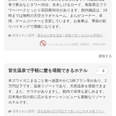
車で夢みなとタワー25分、水木しげるロード、鳥取県立フラ
ワーパークとっとり花回廊30分があります。館内施設は、19
時までは無料の天空カラオケルーム、まんがコーナー、卓
球、ゲームコーナーと充実しています。お食事は、季節の彩
りバイキングで満腹になります。
回答された質問：
夏休みの皆生温泉！家族で安く泊まれる早割がある宿のおすすめは？
シャンちゃんさんの回答（投稿日：2024/7/30）
通報する
皆生温泉で手軽に蟹を堪能できるホテル
0
本ズワイガニまるごと食べ放題やかに1杯プラン等があり、2
万円以下です。温泉リゾートであり、天然温泉を堪能できま
す。また、サウナがありますし、館内で卓球も楽しめます。
日本海が目の前に広がるオーシャンビューも素敵なリゾート
ホテルです。
回答された質問：
皆生温泉の2万円以下で安いカニ付き夕食プランがある温泉宿ってありますか？