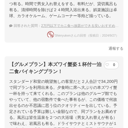
つ有る。時間で男女入れ替えをする。有料だが、貸切風呂も
有る。清掃時間を除けば２４時間入浴出来る。娯楽施設は卓
球、カラオケルーム、ゲームコーナー等殆ど揃っている。
回答された質問：
2万円以下でカニ食べ放題ができる安いおすすめの温泉宿を教えて
Shinryukenさんの回答（投稿日：2024/9/27）
通報する
【グルメプラン】本ズワイ蟹姿１杯付一泊
0
二食バイキングプラン！
スタンダード和室の眺望無しの客室だと２人合計で34,200円
で同プランを利用出来る。夕食時に席へ大ぶりの本ズワイ蟹
一杯を持って来てくれる。このプランは他のグループ館でも
やっていて、他の宿数件で食べた事有るが、この価格で何故
出せるのか不思議に思う位のクオリティーを出している。予
定されている予算は難しい金額なので、同プランをお薦めす
る。風呂は皆生温泉を２つの大浴場（男女入れ替えが有る）
で味わえ、岩風呂も有る。ドライサウナとミストサウナが１