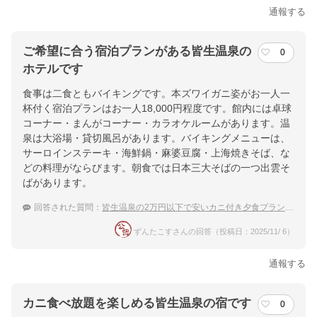
通報する
ご希望に合う宿泊プランがある皆生温泉の
0
ホテルです
食事は二食ともバイキングです。本ズワイガニ姿がお一人一
杯付く宿泊プランはお一人18,000円程度です。館内には卓球
コーナー・まんがコーナー・カラオケルームがあります。温
泉は大浴場・貸切風呂があります。バイキングメニューは、
サーロインステーキ・海鮮鍋・麻婆豆腐・上海焼きそば、な
どの料理がならびます。朝食では日本三大そばの一つ出雲そ
ばがあります。
回答された質問：
皆生温泉の2万円以下で安いカニ付き夕食プランがある温泉宿ってありますか？
ずんたこすさんの回答（投稿日：2025/11/ 6）
通報する
カニ食べ放題を楽しめる皆生温泉の宿です
0