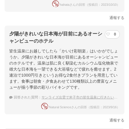
hahataさんの回答（投稿日：2023/10/10）
通報する
夕陽がきれいな日本海が目前にあるオーシ
0
ャンビューのホテル
皆生温泉にお越しでしたら「かいけ彩朝楽」はいかがでしょ
うか。夕陽がきれいな日本海が目前にあるオーシャンビュー
のホテルです。温泉は肌に良く馴染むカルシウム塩化物泉で
雄大な日本海を一望できる大浴場などで疲れを癒せます。2
連泊で1000円引きというお得な2食付きプランを用意してい
ます。食事は朝食・夕食あわせて130種類以上の豊富なメニ
ューが揃う季節の彩りバイキングです。
回答された質問：
サンライズ出雲で米子市の皆生温泉に行きたいです。海が見れる温泉宿を教えてください。
Natural Scienceさんの回答（投稿日：2023/9/16）
通報する