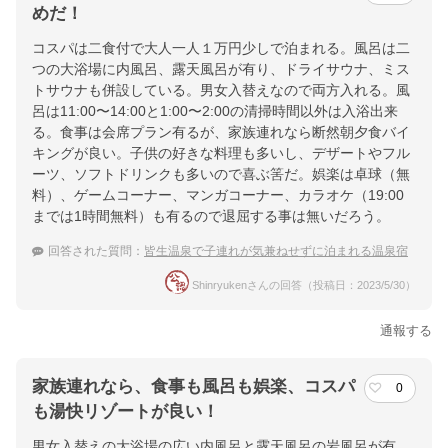
めだ！
コスパは二食付で大人一人１万円少しで泊まれる。風呂は二
つの大浴場に内風呂、露天風呂が有り、ドライサウナ、ミス
トサウナも併設している。男女入替えなので両方入れる。風
呂は11:00〜14:00と1:00〜2:00の清掃時間以外は入浴出来
る。食事は会席プラン有るが、家族連れなら断然朝夕食バイ
キングが良い。子供の好きな料理も多いし、デザートやフル
ーツ、ソフトドリンクも多いので喜ぶ筈だ。娯楽は卓球（無
料）、ゲームコーナー、マンガコーナー、カラオケ（19:00
までは1時間無料）も有るので退屈する事は無いだろう。
回答された質問：
皆生温泉で子連れが気兼ねせずに泊まれる温泉宿
Shinryukenさんの回答（投稿日：2023/5/30）
通報する
家族連れなら、食事も風呂も娯楽、コスパ
0
も湯快リゾートが良い！
男女入替えの大浴場の広い内風呂と露天風呂の岩風呂が有