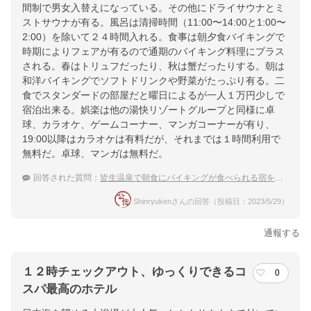
間制で男女入替えになっている。その他にドライサウナとミ
ストサウナが有る。風呂は清掃時間（11:00〜14:00と1:00〜
2:00）を除いて２４時間入れる。食事は朝夕食バイキングで
時期によりフェアが有るので通期のバイキング料理にプラス
される。春はトリュフだったり、秋は蟹だったりする。朝は
和洋バイキングでソフトドリンクや野菜がたっぷり有る。二
食でスタンダードの部屋だと曜日によるが一人１万円少しで
宿泊出来る。娯楽は他の湯快リゾートグループと同様に卓
球、カラオケ、ゲームコーナー、マンガコーナーが有り、
19:00以降はカラオケは有料だが、それまでは１時間利用で
無料だ。卓球、マンガは無料だ。
回答された質問：
皆生温泉で朝食にバイキングが食べられる宿を教えて！
Shinryukenさんの回答（投稿日：2023/5/29）
通報する
１２時チェックアウト、ゆっくりできるコ
0
スパ最高のホテル