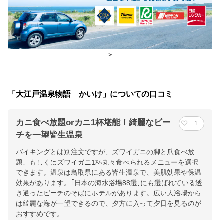
朝食
レストラン(バイキング)
夕食
レストラン(バイキング)
チェックイン・チェックアウト時間
>
チェックイン
15:00(最終チェックイン：19:00)
チェックアウ
11:00
「大江戸温泉物語 かいけ」についての口コミ
ト
カニ食べ放題orカニ1杯堪能！綺麗なビー
1
交通アクセス
チを一望皆生温泉
米子自動車道 米子ＩＣ降りて、車で約15分♪
バイキングとは別注文ですが、ズワイガニの脚と爪食べ放
題、もしくはズワイガニ1杯丸々食べられるメニューを選択
提供：楽天トラベル
できます。温泉は鳥取県にある皆生温泉で、美肌効果や保温
楽天トラベルで
効果があります。｢日本の海水浴場88選｣にも選ばれている透
き通ったビーチのそばにホテルがあります。広い大浴場から
ホテル詳細を詳しく見る
は綺麗な海が一望できるので、夕方に入って夕日を見るのが
おすすめです。