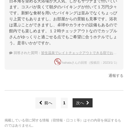
日本海を望める大浴場が大人気、しかもサウナまで付いてい
ます。コスパが良くて朝夕のバイキングが付いて１万円少々
です。新鮮な食材を用いたバイキングは並みでなくちょっぴ
り上質でもありますし、お部屋からの景観も見事です。浴衣
は選ぶことができますし、卓球やカラオケの設備もあるので
館内でも楽しめます。１２時チェックアウトなのでカップル
さんがゆっくりと過ごせる点でもご希望に合うホテルでしょ
う。是非いかがですか。
回答された質問：
皆生温泉でレイトチェックアウトできる宿でおすすめを教えて下さい。
hahataさんの回答（投稿日：2023/1/ 1）
通報する
前へ
1
次へ
掲載している宿に関する情報（宿情報・口コミ等）はその内容を保証するも
のではありません。