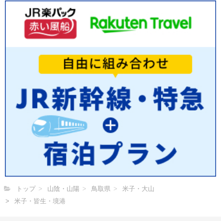
トップ
山陰・山陽
鳥取県
米子・大山
米子・皆生・境港