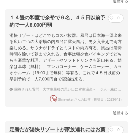
通報する
１４畳の和室で余裕で６名、４５日以前予
0
約で一人8,000円弱
湯快リゾートはどこでもコスパ抜群。風呂は日本海一望出来
る広い二つの大浴場の内風呂に露天風呂、男女入替えで両方
楽しめる。サウナがドライとミストの両方有る。風呂は清掃
時間を除いて朝まで入れる。食事は朝夕食バイキングでどち
らも豪華な料理、デザートやソフトドリンクも沢山有る。娯
楽は卓球（無料）、マンガコーナー、ゲームコーナー、カラ
オケルーム（19:00まで無料）等有る。これで４５日以前の
早割予約で一人7,000円台で宿泊出来る。
回答された質問：
大学生最後の思い出に皆生温泉へ！６人一緒に泊まれる大部屋のある宿を教えてください！
Shinryukenさんの回答（投稿日：2023/6/ 1）
通報する
定番だが湯快リゾートが家族連れにはお薦
0