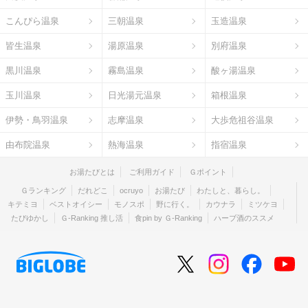
こんぴら温泉
三朝温泉
玉造温泉
皆生温泉
湯原温泉
別府温泉
黒川温泉
霧島温泉
酸ヶ湯温泉
玉川温泉
日光湯元温泉
箱根温泉
伊勢・鳥羽温泉
志摩温泉
大歩危祖谷温泉
由布院温泉
熱海温泉
指宿温泉
お湯たびとは
ご利用ガイド
Ｇポイント
Ｇランキング
だれどこ
ocruyo
お湯たび
わたしと、暮らし。
キテミヨ
ベストオイシー
モノスポ
野に行く。
カウナラ
ミツケヨ
たびゆかし
Ｇ-Ranking 推し活
食pin by Ｇ-Ranking
ハーブ酒のススメ