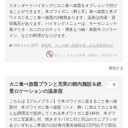
スタンダードバイキングにカニ食べ放題をオプションで付け
ることができます。本ズワイガニ（脚と爪）食べ放題と本ズ
ワイガニ丸ごと食べ放題の2種類あります。温泉は内湯・貸
切風呂があります。バイキングメニューは、サーモンユッケ
風マリネ・カニのクロケット・博多もつ鍋・鳥取牛コツラー
メン、などの料理がならびます。
回答された質問：
鳥取県 カニの食べ放題を楽しめる温泉宿のおすすめは？
ずんたこすさんの回答（投稿日：2025/11/ 6）
通報する
カニ食べ放題プランと充実の館内施設＆絶
0
景ロケーションの温泉宿
こちらは【グルメプラン】で本ズワイガニ姿まるごと食べ放
題付、本ズワイガニ食べ放題（ツメ、脚）に加えてカニを色
んな調理法で提供してくれる本ズワイガニ姿1杯付、本ズワ
イガニ宝楽蒸し付、焼きタラバガニ付と沢山のカニプランが
ありいずれもご希望の1泊2食付最安値税込2万円以下で宿泊