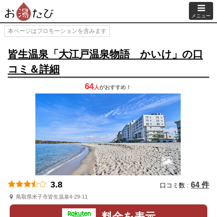
メニュー
本ページはプロモーションを含みます
皆生温泉「大江戸温泉物語 かいけ」の口
コミ＆詳細
64
人
が
おすすめ！
3.8
64 件
口コミ数 :
鳥取県米子市皆生温泉4-29-11
料金を表示