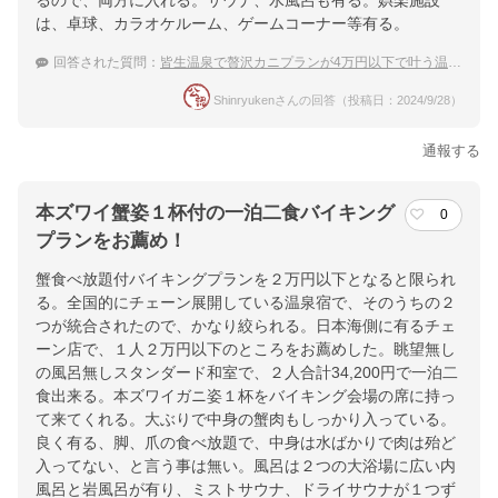
るので、両方に入れる。サウナ、水風呂も有る。娯楽施設
は、卓球、カラオケルーム、ゲームコーナー等有る。
回答された質問：
皆生温泉で贅沢カニプランが4万円以下で叶う温泉宿おすすめは？
Shinryukenさんの回答（投稿日：2024/9/28）
通報する
本ズワイ蟹姿１杯付の一泊二食バイキング
0
プランをお薦め！
蟹食べ放題付バイキングプランを２万円以下となると限られ
る。全国的にチェーン展開している温泉宿で、そのうちの２
つが統合されたので、かなり絞られる。日本海側に有るチェ
ーン店で、１人２万円以下のところをお薦めした。眺望無し
の風呂無しスタンダード和室で、２人合計34,200円で一泊二
食出来る。本ズワイガニ姿１杯をバイキング会場の席に持っ
て来てくれる。大ぶりで中身の蟹肉もしっかり入っている。
良く有る、脚、爪の食べ放題で、中身は水ばかりで肉は殆ど
入ってない、と言う事は無い。風呂は２つの大浴場に広い内
風呂と岩風呂が有り、ミストサウナ、ドライサウナが１つず