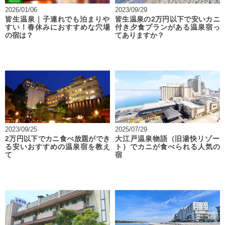
2026/01/06
2023/09/29
皆生温泉｜子連れでも泊まりや
皆生温泉の2万円以下で安いカニ
すい！春休みにおすすめな穴場
付き夕食プランがある温泉宿っ
の宿は？
てありますか？
2023/09/25
2025/07/29
2万円以下でカニ食べ放題ができ
大江戸温泉物語（旧湯快リゾー
る安いおすすめの温泉宿を教え
ト）でカニが食べられる人気の
て
宿