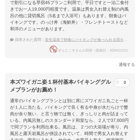
で割引になる早宿45プランご利用で、平日ですと一泊二食付
きでお一人19,000円程度です。温泉は男女入れ替え制の内風
呂の他に貸切風呂（5名まで入浴可）もあります。朝食はバ
イキングです。のっけ丼（海鮮丼）・フレンチトーストなど
和洋のメニューがあります。
回答された質問：
皆生温泉で朝食にバイキングが食べられる宿を教えて！
ずんたこすさんの回答（投稿日：2024/11/13）
通報する
本ズワイガニ姿１杯付基本バイキンググル
0
メプランがお薦め！
通常のバイキングプランとは別に席にズワイガニ丸ごと一杯
が１人に当たる。バイキングで良く有る中身が水だらけで蟹
肉が余り無い、と言う物では無く、ぎっしりと肉が詰まって
いる。内風呂無しのスタンダード和室なら、２人で37,000円
で同プランを利用出来る。風呂は、２つの大浴場が有り、内
風呂と露天岩風呂が併設されていて、時間で男女入れ替えす