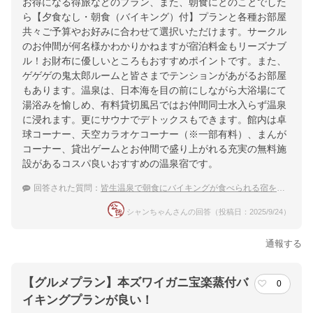
お得になる得旅などのプラン、また、朝食にとのことでした
ら【夕食なし・朝食（バイキング）付】プランと各種お部屋
共々ご予算やお好みに合わせて選択いただけます。サークル
のお仲間が何名様かわかりかねますが宿泊料金もリーズナブ
ル！お財布に優しいところもおすすめポイントです。また、
ゲゲゲの鬼太郎ルームと皆さまでテンションがあがるお部屋
もあります。温泉は、日本海を目の前にしながら大浴場にて
湯浴みを愉しめ、有料貸切風呂ではお仲間同士水入らず温泉
に浸れます。更にサウナでデトックスもできます。館内は卓
球コーナー、天空カラオケコーナー（※一部有料）、まんが
コーナー、貸出ゲームとお仲間で盛り上がれる充実の無料施
設があるコスパ良いおすすめの温泉宿です。
回答された質問：
皆生温泉で朝食にバイキングが食べられる宿を教えて！
シャンちゃんさんの回答（投稿日：2025/9/24）
通報する
【グルメプラン】本ズワイガニ宝楽蒸付バ
0
イキングプランが良い！