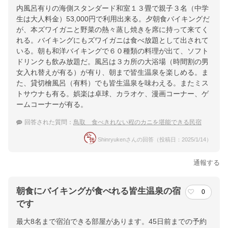
内風呂有りの海側スタンダード和室１３畳で親子３名（中学
生は大人料金）53,000円で利用出来る。夕朝食バイキングだ
が、本ズワイガニと野菜の熱々蒸し焼きを席に持って来てく
れる。バイキングにもズワイガニは食べ放題として出されて
いる。朝も和洋バイキングで６０種類の料理が出て、ソフト
ドリンクも飲み放題だ。風呂は３カ所の大浴場（時間割の男
女入れ替えが有る）が有り、朝まで皆生温泉を楽しめる。ま
た、貸切檜風呂（有料）でも皆生温泉を味わえる。またミス
トサウナも有る。娯楽は卓球、カラオケ、漫画コーナー、ゲ
ームコーナーが有る。
回答された質問：
鳥取 食べきれない程のカニを堪能できる民宿
Shinryukenさんの回答（投稿日：2025/1/14）
通報する
朝食にバイキングが食べれる皆生温泉の宿
0
です
最大8名まで宿泊できる部屋があります。45日前までの予約