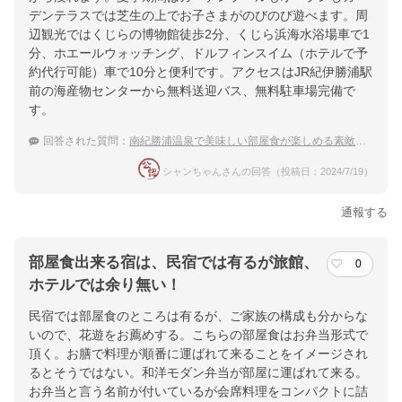
デンテラスでは芝生の上でお子さまがのびのび遊べます。周
辺観光ではくじらの博物館徒歩2分、くじら浜海水浴場車で1
分、ホエールウォッチング、ドルフィンスイム（ホテルで予
約代行可能）車で10分と便利です。アクセスはJR紀伊勝浦駅
前の海産物センターから無料送迎バス、無料駐車場完備で
す。
回答された質問：
南紀勝浦温泉で美味しい部屋食が楽しめる素敵なお宿
シャンちゃんさんの回答（投稿日：2024/7/19）
通報する
部屋食出来る宿は、民宿では有るが旅館、
0
ホテルでは余り無い！
民宿では部屋食のところは有るが、ご家族の構成も分からな
いので、花遊をお薦めする。こちらの部屋食はお弁当形式で
頂く。お膳で料理が順番に運ばれて来ることをイメージされ
るとそうではない。和洋モダン弁当が部屋に運ばれて来る。
お弁当と言う名前が付いているが会席料理をコンパクトに詰