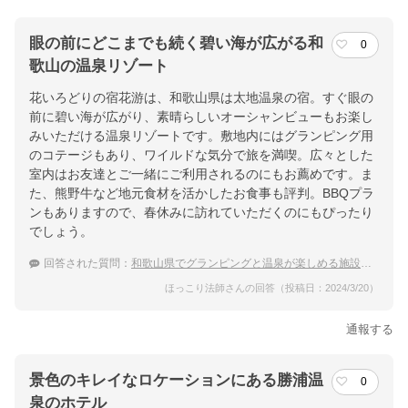
眼の前にどこまでも続く碧い海が広がる和
0
歌山の温泉リゾート
花いろどりの宿花游は、和歌山県は太地温泉の宿。すぐ眼の
前に碧い海が広がり、素晴らしいオーシャンビューもお楽し
みいただける温泉リゾートです。敷地内にはグランピング用
のコテージもあり、ワイルドな気分で旅を満喫。広々とした
室内はお友達とご一緒にご利用されるのにもお薦めです。ま
た、熊野牛など地元食材を活かしたお食事も評判。BBQプラ
ンもありますので、春休みに訪れていただくのにもぴったり
でしょう。
回答された質問：
和歌山県でグランピングと温泉が楽しめる施設のおすすめを教えて！
ほっこり法師さんの回答（投稿日：2024/3/20）
通報する
景色のキレイなロケーションにある勝浦温
0
泉のホテル