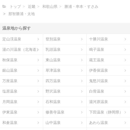
トップ
近畿
和歌山県
勝浦・串本・すさみ
那智勝浦・太地
温泉地から探す
定山渓温泉
登別温泉
十勝川温泉
湯の川温泉（北海道）
乳頭温泉
鳴子温泉
秋保温泉
東山温泉
蔵王温泉
銀山温泉
草津温泉
伊香保温泉
万座温泉
四万温泉
鬼怒川温泉
塩原温泉
野沢温泉
白骨温泉
月岡温泉
石和温泉
湯河原温泉
伊東温泉
修善寺温泉
下田温泉（静岡県）
和倉温泉
山中温泉
あわら温泉