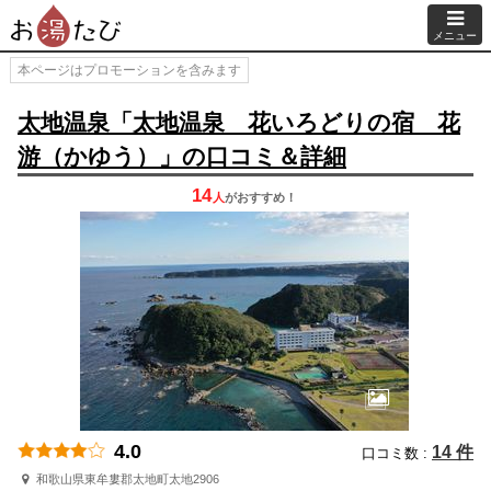
メニュー
本ページはプロモーションを含みます
太地温泉「太地温泉 花いろどりの宿 花
游（かゆう）」の口コミ＆詳細
14
人
が
おすすめ！
4.0
14 件
口コミ数 :
和歌山県東牟婁郡太地町太地2906