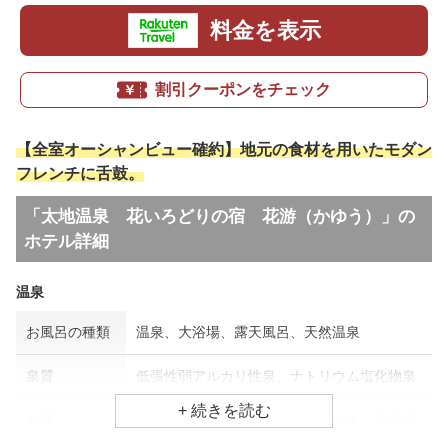
料金を表示
割引クーポンをチェック
【全室オーシャンビュー確約】地元の食材を用いたモダン
フレンチに舌鼓。
「太地温泉 花いろどりの宿 花游（かゆう）」の
ホテル詳細
温泉
お風呂の種類
温泉、大浴場、露天風呂、天然温泉
泉質
低張性弱アルカリ性泉、ナトリウム塩化物泉
効能
アトピー・湿疹、婦人病、リウマチ・神経病