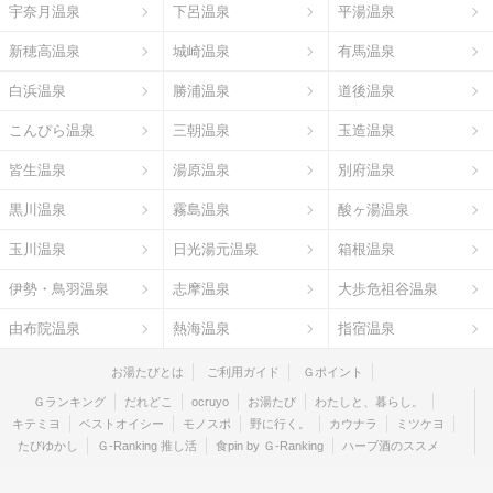
宇奈月温泉
下呂温泉
平湯温泉
新穂高温泉
城崎温泉
有馬温泉
白浜温泉
勝浦温泉
道後温泉
こんぴら温泉
三朝温泉
玉造温泉
皆生温泉
湯原温泉
別府温泉
黒川温泉
霧島温泉
酸ヶ湯温泉
玉川温泉
日光湯元温泉
箱根温泉
伊勢・鳥羽温泉
志摩温泉
大歩危祖谷温泉
由布院温泉
熱海温泉
指宿温泉
お湯たびとは
ご利用ガイド
Ｇポイント
Ｇランキング
だれどこ
ocruyo
お湯たび
わたしと、暮らし。
キテミヨ
ベストオイシー
モノスポ
野に行く。
カウナラ
ミツケヨ
たびゆかし
Ｇ-Ranking 推し活
食pin by Ｇ-Ranking
ハーブ酒のススメ