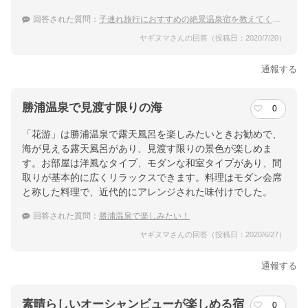
回答された質問：
子連れ旅行におすすめの絶景温泉宿を教えてください！
ヤギヌマさんの回答（投稿日：2020/7/20）
通報する
勝浦温泉で見渡す限りの海
0
「花游」は勝浦温泉で露天風呂を楽しみたいときお勧めで、
海が見える露天風呂があり、見渡す限りの景色が楽しめま
す。お部屋は洋風なタイプ、モダンな和室タイプがあり、間
取りが基本的に広くリラックスできます。料理はモダン会席
と称した料理で、近代的にアレンジされた味付けでした。
回答された質問：
勝浦温泉で楽しみたい！
ヤギヌマさんの回答（投稿日：2020/6/27）
通報する
素晴らしいオーシャンビューが楽しめる宿
0