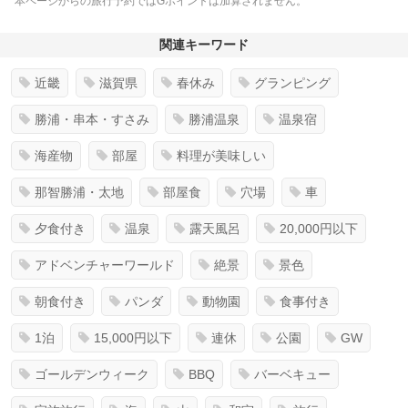
本ページからの旅行予約ではGポイントは加算されません。
関連キーワード
近畿
滋賀県
春休み
グランピング
勝浦・串本・すさみ
勝浦温泉
温泉宿
海産物
部屋
料理が美味しい
那智勝浦・太地
部屋食
穴場
車
夕食付き
温泉
露天風呂
20,000円以下
アドベンチャーワールド
絶景
景色
朝食付き
パンダ
動物園
食事付き
1泊
15,000円以下
連休
公園
GW
ゴールデンウィーク
BBQ
バーベキュー