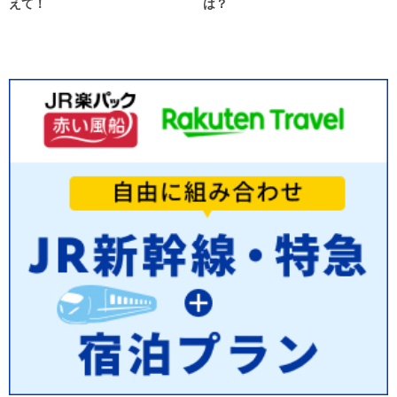
えて！
は？