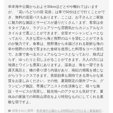
串本海中公園からおよそ30kmほどとやや離れてはいます
が、「花いろどりの宿 花游」は車で50分ほどで行くことがで
き、無料の送迎バスもあります。ここは、お子さんとご家族
に魅力的な施設とサービスが盛りだくさん！まず、客室は全
６タイプあり、ラグジュアリーな雰囲気からカジュアルなス
タイルまで選ぶことができます。全室オーシャンビューとな
っており、大きな窓から海と熊野の山々を望むことができる
のが魅力です。食事は、熊野灘から水揚げされる新鮮な海の
幸や熊野の大地で育まれた食材を使用した料理をコース形式
で。お箸で食べるカジュアルなコースとなっており、格式ば
らず、ゆったりと召し上がることができます。大人の方には
地酒とワインも豊富にありますよ。温泉は、海を一望できる
露天風呂と、檜の香り漂う内湯があり、南紀の潮風を感じな
がらリラックスできます。美肌効果も期待できる滑らかな泉
質をお楽しみください。その他、夏期限定の屋外プール、グ
ランピング施設、専属ピアニストの生演奏など、様々な施
設・サービスが充実し、観光地へのアクセスも良好です。夏
休みの家族での和歌山滞在をより特別なものにしてくれる素
敵な宿ですよ。
回答された質問：
串本海中公園から1時間以内で行ける！家族旅行におすすめの温泉宿は？