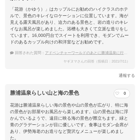
「花游（かゆう）」はカップルにお勧めのハイクラスのホテ
ルで、景色のキレイなロケーションに位置しています。海が
見える露天風呂があり、迫力のある景色と、岩の造りのキレ
イなお風呂が楽しめました。浴槽も大きくて立派な造りをし
ています。16,000円台でスイートを利用でき、モダンでムー
ドのあるカップル向けの和洋室などお勧めです。
回答された質問：
アドベンチャーワールドのあとに勝浦温泉に行きたい！カップル向きの絶景な温泉は？
ヤギヌマさんの回答（投稿日：2021/7/11）
通報する
勝浦温泉らしい山と海の景色
0
花游は勝浦温泉らしい海の景色や山の景色が広がり、特に海
の景色がお部屋やお風呂から楽しめます。山の景色は海に浮
かんでいるようで、遠目に映る海の景色が際立ちます。緑と
青のグラデーションが目に優しいです。食事はモダン会席が
あり、伊勢海老のお造りなど贅沢なメニューが楽しめまし
た。