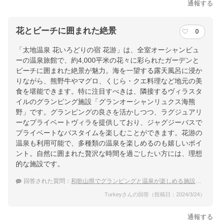
通報する
花とビーチに囲まれた絶景
0
「太地温泉 花いろどりの宿 花游」は、全室オーシャンビュ
ーの温泉旅館で、約4,000平米の花々に彩られたガーデンと
ビーチに囲まれた絶景が魅力。海を一望する露天風呂に浸か
りながら、熊野牛やマグロ、くじら・クエ料理など地元の美
食を堪能できます。特に注目すべきは、隣接するヴィラスタ
イルのグランピング施設「グランオーシャンリュクス海熊
野」です。グランピングの良さを活かしつつ、ラグジュアリ
ーなプライベートヴィラを提供しており、ジャグジーバスで
プライベートなバスタイムを楽しむことができます。花游の
温泉も利用可能で、多種類の温泉を楽しめるのも嬉しいポイ
ント。自然に囲まれた贅沢な時間を過ごしたい方には、理想
的な施設です。
回答された質問：
和歌山県でグランピングと温泉が楽しめる施設のおすすめを教えて！
Turkeyさんの回答（投稿日：2024/3/24）
通報する