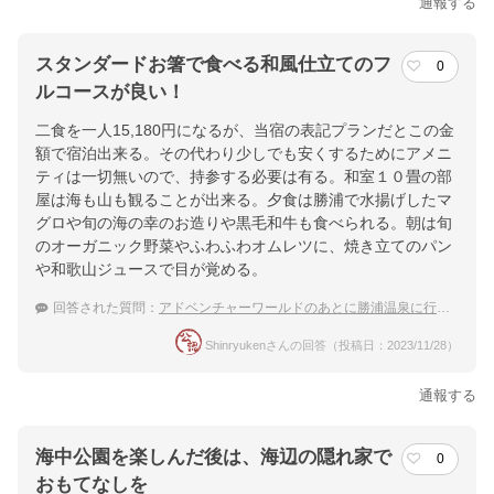
通報する
スタンダードお箸で食べる和風仕立てのフ
0
ルコースが良い！
二食を一人15,180円になるが、当宿の表記プランだとこの金
額で宿泊出来る。その代わり少しでも安くするためにアメニ
ティは一切無いので、持参する必要は有る。和室１０畳の部
屋は海も山も観ることが出来る。夕食は勝浦で水揚げしたマ
グロや旬の海の幸のお造りや黒毛和牛も食べられる。朝は旬
のオーガニック野菜やふわふわオムレツに、焼き立てのパン
や和歌山ジュースで目が覚める。
回答された質問：
アドベンチャーワールドのあとに勝浦温泉に行きたい！カップル向きの絶景な温泉は？
Shinryukenさんの回答（投稿日：2023/11/28）
通報する
海中公園を楽しんだ後は、海辺の隠れ家で
0
おもてなしを