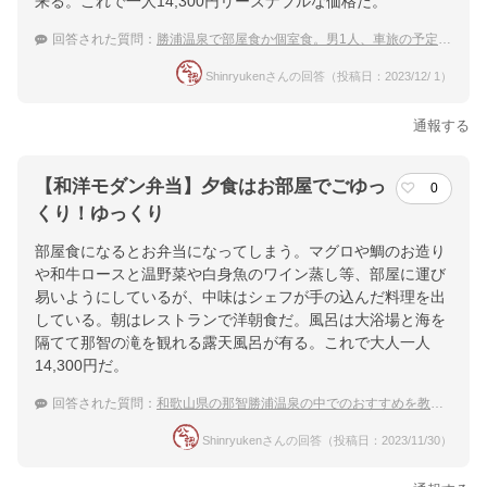
来る。これで一人14,300円リーズナブルな価格だ。
回答された質問：
勝浦温泉で部屋食か個室食。男1人、車旅の予定です。
Shinryukenさんの回答（投稿日：2023/12/ 1）
通報する
【和洋モダン弁当】夕食はお部屋でごゆっ
0
くり！ゆっくり
部屋食になるとお弁当になってしまう。マグロや鯛のお造り
や和牛ロースと温野菜や白身魚のワイン蒸し等、部屋に運び
易いようにしているが、中味はシェフが手の込んだ料理を出
している。朝はレストランで洋朝食だ。風呂は大浴場と海を
隔てて那智の滝を観れる露天風呂が有る。これで大人一人
14,300円だ。
回答された質問：
和歌山県の那智勝浦温泉の中でのおすすめを教えてほしい
Shinryukenさんの回答（投稿日：2023/11/30）