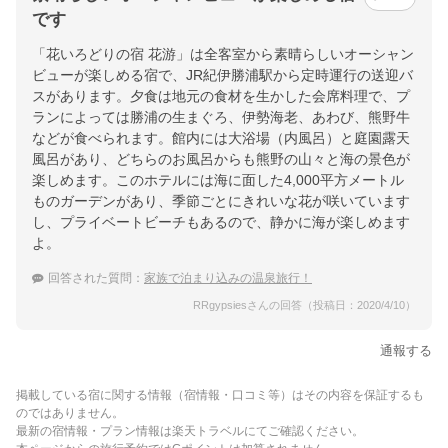
です
「花いろどりの宿 花游」は全客室から素晴らしいオーシャン
ビューが楽しめる宿で、JR紀伊勝浦駅から定時運行の送迎バ
スがあります。夕食は地元の食材を生かした会席料理で、プ
ランによっては勝浦の生まぐろ、伊勢海老、あわび、熊野牛
などが食べられます。館内には大浴場（内風呂）と庭園露天
風呂があり、どちらのお風呂からも熊野の山々と海の景色が
楽しめます。このホテルには海に面した4,000平方メートル
ものガーデンがあり、季節ごとにきれいな花が咲いています
し、プライベートビーチもあるので、静かに海が楽しめます
よ。
回答された質問：
家族で泊まり込みの温泉旅行！
RRgypsiesさんの回答（投稿日：2020/4/10）
通報する
掲載している宿に関する情報（宿情報・口コミ等）はその内容を保証するも
のではありません。
最新の宿情報・プラン情報は楽天トラベルにてご確認ください。