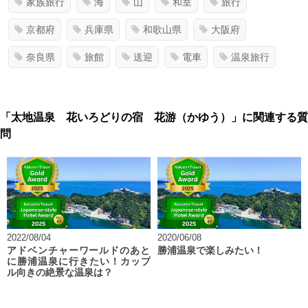
家族旅行
海
山
和室
旅行
京都府
兵庫県
和歌山県
大阪府
奈良県
旅館
送迎
電車
温泉旅行
「太地温泉 花いろどりの宿 花游（かゆう）」に関連する質
問
2022/08/04
2020/06/08
アドベンチャーワールドのあと
勝浦温泉で楽しみたい！
に勝浦温泉に行きたい！カップ
ル向きの絶景な温泉は？