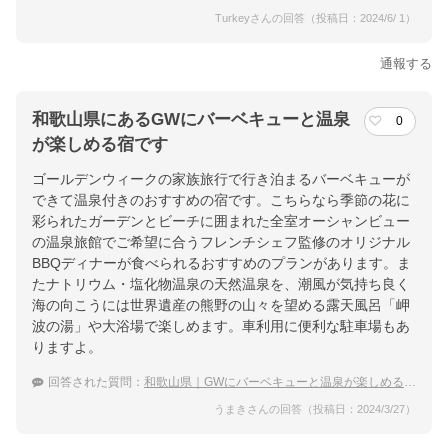
Turkeyさんの回答（投稿日：2024/6/ 1）
通報する
和歌山県にあるGWにバーベキューと温泉
0
が楽しめる宿です
ゴールデンウィークの家族旅行で行き泊まるバーベキューが
できて温泉付きのおすすめの宿です。こちらなら季節の花に
彩られたガーデンとビーチに囲まれた全室オーシャンビュー
の温泉旅館でご希望に合うフレンチシェフ監修のオリジナル
BBQディナーが食べられるおすすめのプランがあります。ま
たナトリウム・塩化物温泉の天然温泉を、潮風が気持ち良く
海の向こうには世界遺産の熊野の山々を望める露天風呂「岬
波の湯」や大浴場で楽しめます。車利用に便利な駐車場もあ
りますよ。
回答された質問：
和歌山県｜GWにバーベキューと温泉が楽しめる宿のおすすめは？
うまきさんの回答（投稿日：2024/3/27）