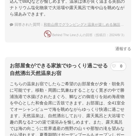
楽天トラベルで
込んでBBQなどが愉しめます。温泉は体が良く温まる美肌の
ホテル詳細を詳しく見る
ナトリウム塩化物泉で大浴場や露天風呂で海や山を眺めなが
ら湯あみできます。
回答された質問：
和歌山県でグランピングと温泉が楽しめる施設のおすすめを教えて！
Behind The Lineさんの回答（投稿日：2024/8/ 3）
通報する
お部屋食ができる家族でゆっくり過ごせる
0
自然湧出天然温泉お宿
こちらの温泉お宿でしたらご希望のお部屋食が夕食・朝食共
に可能です。移動・周囲に気兼ねすることなく寛ぎの中で勝
浦漁港で水揚げされたまぐろ、鯛などの御造りを始め海産物
を中心とした和食会席に舌鼓できます。お部屋は、全41室全
てオーシャンビューで海を眺めながらゆっくり快適に過ごせ
ます。天然温泉は、自然湧出しており、露天風呂と大浴場で
趣の異なる2つの湯で湯浴みを愉しめます。また、露天風呂
では海の向こうに世界遺産の熊野の山々や那智の滝を望みな
がら浸れます。夏季期間はガーデンプールもオープンしガー