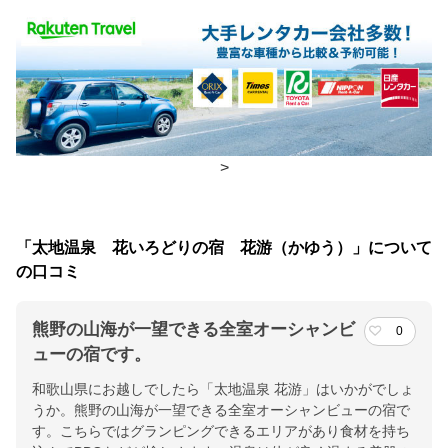
食事場所
朝食
レストラン、広間
夕食
レストラン
チェックイン・チェックアウト時間
>
チェックイン
15:00(最終チェックイン：22:00)
チェックアウ
10:00
「太地温泉 花いろどりの宿 花游（かゆう）」について
ト
の口コミ
交通アクセス
熊野の山海が一望できる全室オーシャンビ
0
JR紀伊勝浦駅より送迎(定時運行)約15分 白浜空港より車で約90
ューの宿です。
分 くじらの博物館すぐ隣り
和歌山県にお越しでしたら「太地温泉 花游」はいかがでしょ
うか。熊野の山海が一望できる全室オーシャンビューの宿で
提供：楽天トラベル
す。こちらではグランピングできるエリアがあり食材を持ち