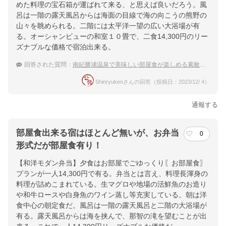
めた料理の宝石箱が運ばれて来る、と思えば良いだろう。風
呂は一階の露天風呂からは海面の目線で海の向こうの熊野の
山々を眺められる。二階には太平洋一望の広い大浴場が有
る。オーシャンビューの和室１０畳で、二食14,300円のリー
ズナブルな価格で宿泊出来る。
回答された質問：
南紀勝浦温泉で美味しい部屋食が楽しめる素敵なお宿
Shinryukenさんの回答（投稿日：2023/12/ 4）
通報する
部屋食出来る宿はほとんど無いが、お弁当
0
形式だが部屋食有り！
【和洋モダン弁当】夕食はお部屋でごゆっくり〖お部屋食〗
プランが一人14,300円で有る。弁当とは言え、料理長渾身の
料理が詰めこまれている。生マグロや地場の活鮮魚のお造り
や和牛ロースや白身魚のワイン蒸し等充実している。朝は洋
食中心の朝定食だ。風呂は一階の露天風呂と二階の大浴場が
有る。露天風呂からは海を挟んで、那智の滝を望むことが出