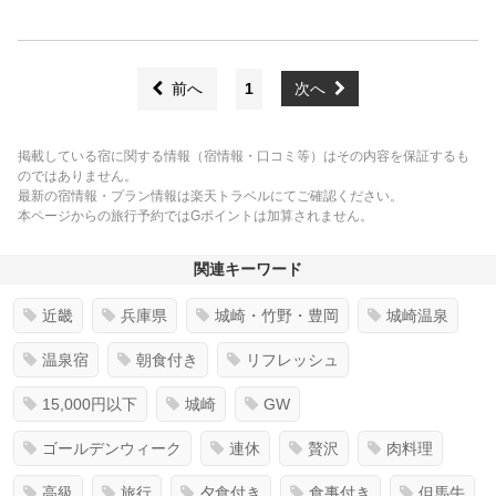
前へ
1
次へ
掲載している宿に関する情報（宿情報・口コミ等）はその内容を保証するも
のではありません。
最新の宿情報・プラン情報は楽天トラベルにてご確認ください。
本ページからの旅行予約ではGポイントは加算されません。
関連キーワード
近畿
兵庫県
城崎・竹野・豊岡
城崎温泉
温泉宿
朝食付き
リフレッシュ
15,000円以下
城崎
GW
ゴールデンウィーク
連休
贅沢
肉料理
高級
旅行
夕食付き
食事付き
但馬牛