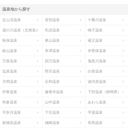
温泉地から探す
定山渓温泉
登別温泉
十勝川温泉
湯の川温泉（北海道）
乳頭温泉
鳴子温泉
秋保温泉
東山温泉
蔵王温泉
銀山温泉
草津温泉
伊香保温泉
万座温泉
四万温泉
鬼怒川温泉
塩原温泉
野沢温泉
白骨温泉
月岡温泉
石和温泉
湯河原温泉
伊東温泉
修善寺温泉
下田温泉（静岡県）
和倉温泉
山中温泉
あわら温泉
宇奈月温泉
下呂温泉
平湯温泉
新穂高温泉
城崎温泉
有馬温泉