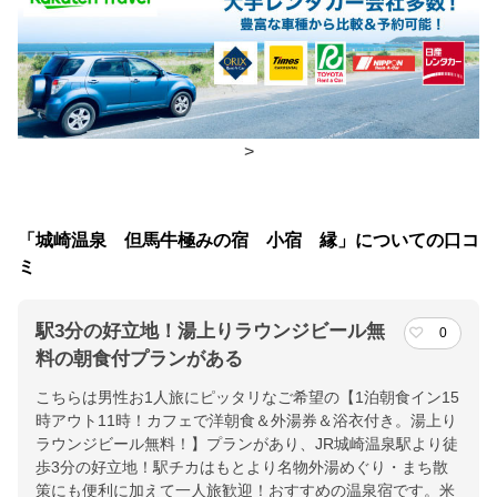
朝食
レストラン、食事処
夕食
レストラン
チェックイン・チェックアウト時間
>
チェックイン
15:00(最終チェックイン：22:00)
チェックアウ
11:00
「城崎温泉 但馬牛極みの宿 小宿 縁」についての口コ
ト
ミ
交通アクセス
駅3分の好立地！湯上りラウンジビール無
0
JR城崎温泉駅より徒歩で３分 。北近畿豊岡道但馬空港ICより国道
料の朝食付プランがある
３１２号線、県道３号線経由で城崎温泉まで約３０分。
こちらは男性お1人旅にピッタリなご希望の【1泊朝食イン15
時アウト11時！カフェで洋朝食＆外湯券＆浴衣付き。湯上り
提供：楽天トラベル
ラウンジビール無料！】プランがあり、JR城崎温泉駅より徒
楽天トラベルで
歩3分の好立地！駅チカはもとより名物外湯めぐり・まち散
ホテル詳細を詳しく見る
策にも便利に加えて一人旅歓迎！おすすめの温泉宿です。米