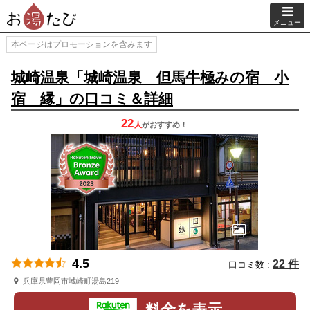
メニュー
本ページはプロモーションを含みます
城崎温泉「城崎温泉 但馬牛極みの宿 小
宿 縁」の口コミ＆詳細
22
人
が
おすすめ！
4.5
22 件
口コミ数 :
兵庫県豊岡市城崎町湯島219
料金を表示