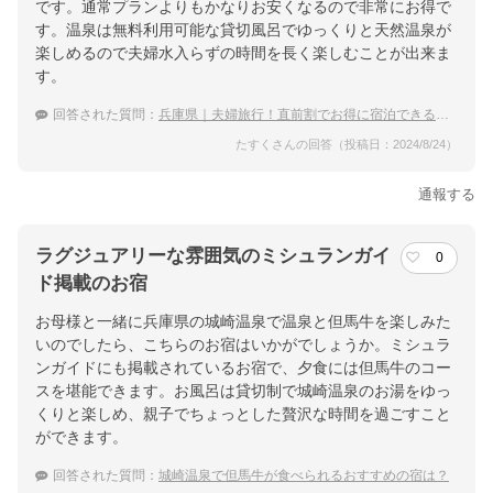
です。通常プランよりもかなりお安くなるので非常にお得で
す。温泉は無料利用可能な貸切風呂でゆっくりと天然温泉が
楽しめるので夫婦水入らずの時間を長く楽しむことが出来ま
す。
回答された質問：
兵庫県｜夫婦旅行！直前割でお得に宿泊できる宿のおすすめは？
たすくさんの回答（投稿日：2024/8/24）
通報する
ラグジュアリーな雰囲気のミシュランガイ
0
ド掲載のお宿
お母様と一緒に兵庫県の城崎温泉で温泉と但馬牛を楽しみた
いのでしたら、こちらのお宿はいかがでしょうか。ミシュラ
ンガイドにも掲載されているお宿で、夕食には但馬牛のコー
スを堪能できます。お風呂は貸切制で城崎温泉のお湯をゆっ
くりと楽しめ、親子でちょっとした贅沢な時間を過ごすこと
ができます。
回答された質問：
城崎温泉で但馬牛が食べられるおすすめの宿は？