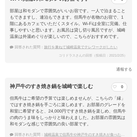
部屋は和モダンで雰囲気がいいお宿です。一人で泊まること
もできますし、連泊もできます。但馬牛が名物のお宿で、1
階にあるカフェでいただくスタイル。Wi-Fiは全室に完備。仕
事しやすいと思います。お風呂は貸し切り風呂ですが、城崎
温泉は外湯めぐりが楽しいので、こちらがおすすめです。
回答された質問：
旅行を兼ねて城崎温泉でテレワークがしたい
コリドラスさんの回答（投稿日：2021/2/25）
通報する
神戸牛のすき焼き鍋を城崎で楽しむ
0
但馬牛はご希望の予算では楽しめませんが、こちらの「縁」
ではすき焼き鍋を手ごろに楽しめます。お部屋のグレードを
和室に希望すると、24,000円ですき焼き鍋を楽しめ、但馬牛
の肉のうま味をしっかりと味わえました。お部屋の雰囲気は
和モダンな感じで雰囲気の良い部屋です。
回答された質問：
城崎温泉で但馬牛や神戸牛のすき焼きが食べたい！料理がおいしい宿をおしえて。