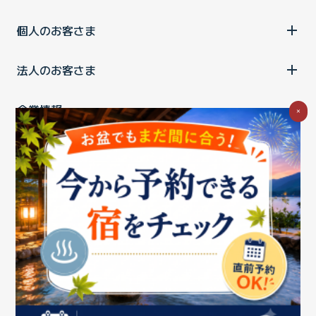
個人のお客さま
法人のお客さま
企業情報
×
ご利用中の方
お問い合わせ
消費税の表示
ウェブアクセシビリティの取り組み
個人情報保護ポリシー
プライバシーポータル
Cookieポリシー
特定商取引法に基づく表記
情報セキュリティ基本方針
商標について
BIGLOBEトップ