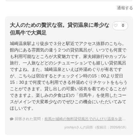
通報する
大人のための贅沢な宿。貸切温泉に希少な
0
但馬牛で大満足
城崎温泉駅より徒歩で３分と駅近でアクセス抜群のこちら。
館内にある雰囲気の違う２つの貸切風呂が、いつでも何度で
も利用可能なところが大変魅力です。家夫婦旅行やカップル
旅行、一人旅などどのシチュエーションでも嬉しい貸切風呂
ですよね。また、城崎温泉といえば外湯めぐりが有名です
が、こちらは宿泊するとチェックイン時の15：00より翌日
15：30まで何度でも利用できる外湯めぐりチケットをもらう
ことができます。貸し出しの可愛い浴衣を着てめぐることが
できますよ。楽しみの夕食は幻の「但馬牛」を使用したコー
スがメインで大変希少なのでぜひこの機会にいただいてみて
ほしいです。
回答された質問：
有馬か城崎の無料貸切風呂でのんびり温泉を楽しみたい
yoshiyoさんの回答（投稿日：2026/6/18）