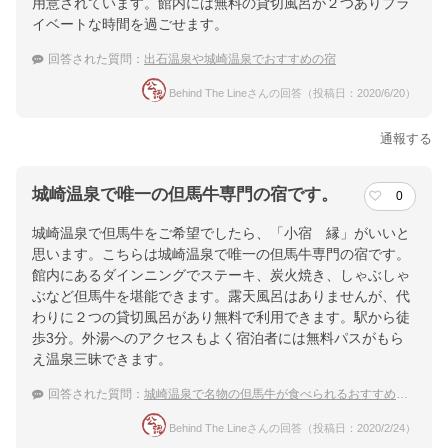
用意されています。館内には無料の貸切風呂が２つありプラ
イベートな時間を過ごせます。
回答された質問：
出石温泉や城崎温泉でおすすめの宿
Behind The Lineさんの回答（投稿日：2020/6/20）
通報する
城崎温泉で唯一の但馬牛専門の宿です。
0
城崎温泉で但馬牛をご希望でしたら、「小宿 縁」がいいと
思います。こちらは城崎温泉で唯一の但馬牛専門の宿です。
館内にあるダインニングでステーキ、炭火焼き、しゃぶしゃ
ぶなど但馬牛を堪能できます。露天風呂はありませんが、代
わりに２つの貸切風呂があり無料で利用できます。駅から徒
歩3分。外湯へのアクセスもよく宿泊者には無料パスがもら
え温泉三昧できます。
回答された質問：
城崎温泉で名物の但馬牛が食べられるおすすめの温泉旅館をおしえて！
Behind The Lineさんの回答（投稿日：2020/2/24）