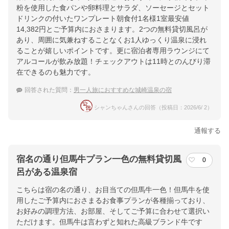
粉を使用した食パンや卵料理とサラダ、ソーセージとセット
ドリンクの付いたワンプレート朝食付1名様1室最安値
14,382円とご予算内におさまります。2つの無料貸切風呂が
あり、周囲に気兼ねすることなくお1人ゆっくり温泉に浸れ
ることが嬉しいポイントです。更に宿泊者専用ラウンジにて
アルコールが飲み放題！チェックアウトは11時とのんびり滞
在できるのも魅力です。
回答された質問：
男一人旅におすすめな城崎温泉の宿
シャンちゃんさんの回答（投稿日：2026/6/ 2）
通報する
宿名の通り但馬牛プラン一色の無料貸切風
0
呂がある温泉宿
こちらは宿の名の通り、お目当ての但馬牛一色！但馬牛を使
用したご予算内におさまるお食事プランが各種揃っており、
お好みの調理方法、お部屋、そしてご予算に合わせて選択い
ただけます。但馬牛は言わずと知れた高級ブランド牛です