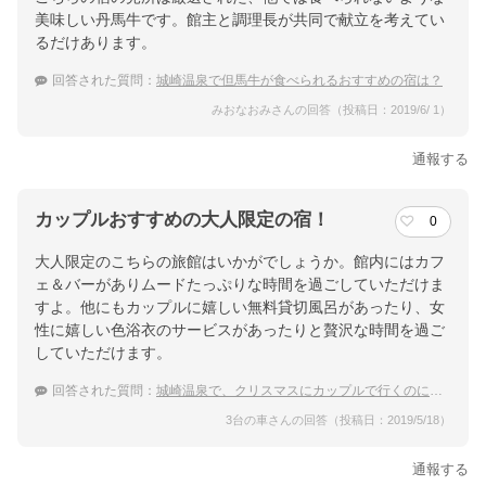
美味しい丹馬牛です。館主と調理長が共同で献立を考えてい
るだけあります。
回答された質問：
城崎温泉で但馬牛が食べられるおすすめの宿は？
みおなおみさんの回答（投稿日：2019/6/ 1）
通報する
カップルおすすめの大人限定の宿！
0
大人限定のこちらの旅館はいかがでしょうか。館内にはカフ
ェ＆バーがありムードたっぷりな時間を過ごしていただけま
すよ。他にもカップルに嬉しい無料貸切風呂があったり、女
性に嬉しい色浴衣のサービスがあったりと贅沢な時間を過ご
していただけます。
回答された質問：
城崎温泉で、クリスマスにカップルで行くのにおすすめの温泉宿は？
3台の車さんの回答（投稿日：2019/5/18）
通報する