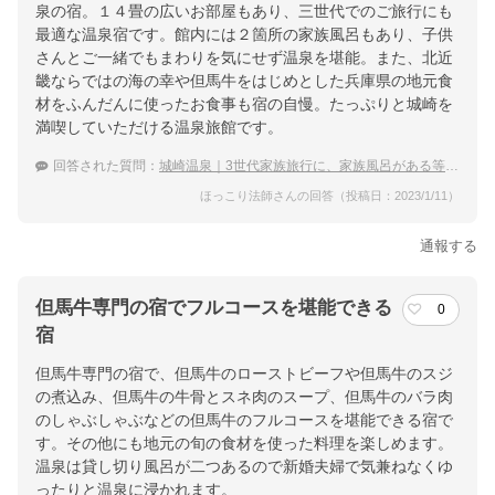
泉の宿。１４畳の広いお部屋もあり、三世代でのご旅行にも
最適な温泉宿です。館内には２箇所の家族風呂もあり、子供
さんとご一緒でもまわりを気にせず温泉を堪能。また、北近
畿ならではの海の幸や但馬牛をはじめとした兵庫県の地元食
材をふんだんに使ったお食事も宿の自慢。たっぷりと城崎を
満喫していただける温泉旅館です。
回答された質問：
城崎温泉｜3世代家族旅行に、家族風呂がある等おすすめ宿は？
ほっこり法師さんの回答（投稿日：2023/1/11）
通報する
但馬牛専門の宿でフルコースを堪能できる
0
宿
但馬牛専門の宿で、但馬牛のローストビーフや但馬牛のスジ
の煮込み、但馬牛の牛骨とスネ肉のスープ、但馬牛のバラ肉
のしゃぶしゃぶなどの但馬牛のフルコースを堪能できる宿で
す。その他にも地元の旬の食材を使った料理を楽しめます。
温泉は貸し切り風呂が二つあるので新婚夫婦で気兼ねなくゆ
ったりと温泉に浸かれます。