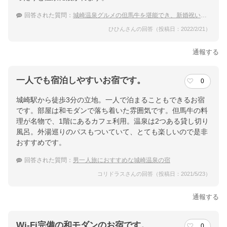
回答された質問：
城崎温泉グルメの但馬牛を堪能でき、新婚祝いもできる贅沢な温泉旅館
ひひんさんの回答（投稿日：2022/2/21）
通報する
一人でも宿泊しやすいお宿です。
0
城崎駅から徒歩3分の立地。一人で泊まることもできるお宿
です。部屋は和モダンで落ち着いた雰囲気です。但馬牛の料
理が名物で、1階にあるカフェ利用。温泉は2つある貸し切り
風呂。外湯巡りのパスもついていて、とても楽しいので是非
おすすめです。
回答された質問：
男一人旅におすすめな城崎温泉の宿
コリドラスさんの回答（投稿日：2021/5/23）
通報する
Wi-Fi完備の和モダンのお宿です。
0