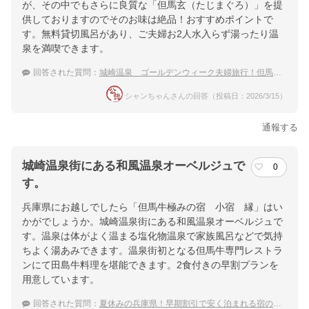
が、その中でもさらに良質な「但馬玄（たじまぐろ）」を提
供しておりますのでそのお味は絶品！おすすめポイントで
す。無料貸切風呂があり、ご夫婦お2人水入らず湯ったり温
泉を満喫できます。
回答された質問：
城崎温泉 ゴールデンウィーク夫婦旅行！但馬牛が食べられる宿は？
シャンちゃんさんの回答（投稿日：2026/3/15）
通報する
城崎温泉街にある和風温泉オーベルジュで
0
す。
兵庫県にお越しでしたら「但馬牛極みの宿 小宿 縁」はい
かがでしょうか。城崎温泉街にある和風温泉オーベルジュで
す。温泉は体がよく温まる塩化物温泉で家族風呂などで気持
ちよく湯あみできます。温泉街初となる但馬牛専門レストラ
ンにて田島牛料理を堪能できます。2食付きの早割プランを
用意しています。
回答された質問：
夏休みの兵庫県！早期割引で安く泊まれる宿のおすすめは？