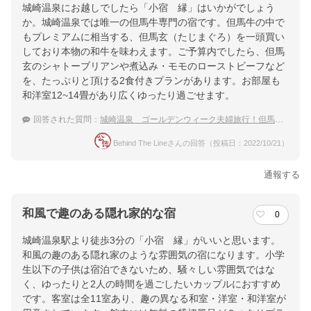
城崎温泉にお越しでしたら「小宿 縁」はいかがでしょう
か。城崎温泉では唯一の但馬牛専門の宿です。但馬牛の中で
もプレミアムに相当する、但馬玄（たじまぐろ）を一頭買い
しており本物の和牛を味わえます。ご予算内でしたら、但馬
玄のシャトーブリアンや煮込み・モモのローストビーフなど
を、たっぷりと頂ける2食付きプランがあります。お部屋も
和洋室12~14畳があり広くゆったり過ごせます。
回答された質問：
城崎温泉 ゴールデンウィーク夫婦旅行！但馬牛が食べられる宿は？
Behind The Lineさんの回答（投稿日：2022/10/21）
通報する
和風で趣のある隠れ家的な宿
0
城崎温泉駅より徒歩3分の「小宿 縁」がいいと思います。
和風の趣のある隠れ家のような雰囲気の宿になります。小学
生以下の子供は宿泊できないため、騒々しい雰囲気ではな
く、ゆったりと2人の時間を過ごしたいカップルにおすすめ
です。客室は全11室あり、趣の異なる和室・洋室・和洋室が