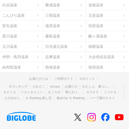
白浜温泉
勝浦温泉
道後温泉
こんぴら温泉
三朝温泉
玉造温泉
皆生温泉
湯原温泉
別府温泉
黒川温泉
霧島温泉
酸ヶ湯温泉
玉川温泉
日光湯元温泉
箱根温泉
伊勢・鳥羽温泉
志摩温泉
大歩危祖谷温泉
由布院温泉
熱海温泉
指宿温泉
お湯たびとは
ご利用ガイド
Ｇポイント
Ｇランキング
だれどこ
ocruyo
お湯たび
わたしと、暮らし。
キテミヨ
ベストオイシー
モノスポ
野に行く。
カウナラ
ミツケヨ
たびゆかし
Ｇ-Ranking 推し活
食pin by Ｇ-Ranking
ハーブ酒のススメ