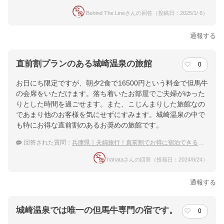
Behind The Lineさんの回答（投稿日：2025/1/ 6）
通報する
直前割プランのある城崎温泉の旅館
0
お日にち限定ですが、朝夕2食で16500円という料金で但馬牛
の会席をいただけます。落ち着いたお部屋でご夫婦がゆった
りとした時間を過ごせます。また、こじんまりした旅館なの
であまり他のお客様を気にせずにすみます。城崎温泉の中で
も特にお得な直前割のあるお奨めの旅館です。
回答された質問：
兵庫県｜夫婦旅行！直前割でお得に宿泊できる宿のおすすめは？
hahataさんの回答（投稿日：2024/8/24）
通報する
城崎温泉では唯一の但馬牛専門の宿です。
0