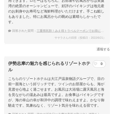
用できます。ロビーはもちろん、お部屋やお風呂からは英虞
湾の絶景のオーシャンビューで、好評のバイキングは地元産
のお刺身やお寿司など海鮮料理がいただけます。手こね鮨し
もありました。特にお風呂からの眺めは素晴らしかったで
す。
回答された質問：
三重県民割！みえ得トラベルクーポンでお得に泊まれる温泉宿は
ササラさんの回答（投稿日：2022/6/21）
通報する
伊勢志摩の魅力を感じられるリゾートホテ
0
ル
こちらのリゾートホテルは大江戸温泉物語グループで、目の
前一面海という好リッチです。ツインのお部屋からも、海が
見渡せ心地よく過ごせます。お風呂は大浴場に露天風呂と海
を見ながらの湯あみは最高ですよ。お食事はバイキングです
が、海の幸山の幸が和洋中の調理で味わえますよ。かなり御
馳走です。気兼ねなく、リゾート気分を味わえる宿です。