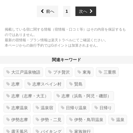
前へ
1
次へ
掲載している宿に関する情報（宿情報・口コミ等）はその内容を保証するも
のではありません。
最新の宿情報・プラン情報は楽天トラベルにてご確認ください。
本ページからの旅行予約ではGポイントは加算されません。
関連キーワード
大江戸温泉物語
プチ贅沢
東海
三重県
志摩
志摩スペイン村
賢島
志摩（志摩・大王）
志摩（浜島・阿児・磯部）
志摩温泉
温泉宿
日帰り温泉
日帰り
伊勢志摩
伊勢・二見
伊勢・鳥羽温泉
温泉
露天風呂
バイキング
家族旅行