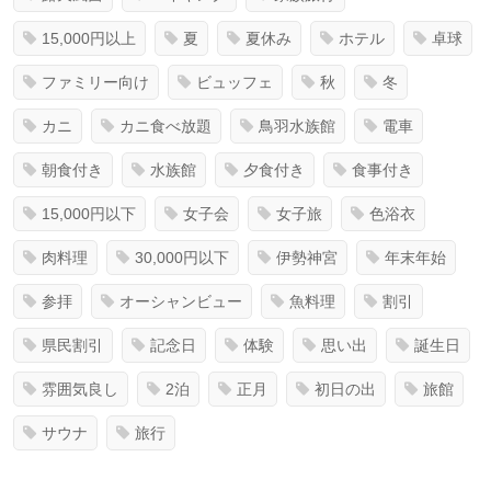
15,000円以上
夏
夏休み
ホテル
卓球
ファミリー向け
ビュッフェ
秋
冬
カニ
カニ食べ放題
鳥羽水族館
電車
朝食付き
水族館
夕食付き
食事付き
15,000円以下
女子会
女子旅
色浴衣
肉料理
30,000円以下
伊勢神宮
年末年始
参拝
オーシャンビュー
魚料理
割引
県民割引
記念日
体験
思い出
誕生日
雰囲気良し
2泊
正月
初日の出
旅館
サウナ
旅行