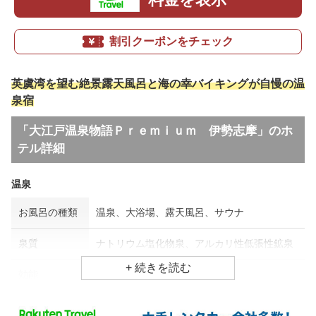
割引クーポンをチェック
英虞湾を望む絶景露天風呂と海の幸バイキングが自慢の温
泉宿
「大江戸温泉物語Ｐｒｅｍｉｕｍ 伊勢志摩」のホ
テル詳細
温泉
お風呂の種類
温泉、大浴場、露天風呂、サウナ
泉質
ナトリウム塩化物泉、アルカリ性低張性鉱泉
効能
外傷、冷え性
食事場所