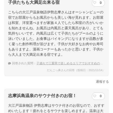
子供たちも大満足出来る宿
0
こちらの大江戸温泉物語伊勢志摩さんはオーシャンビューの
宿でお部屋からもお風呂からも美しい海が見れます。お部屋
は和室、洋室選べますが家族４人でしたら和室の方がいいか
も知れませんね。お風呂は内風呂と露天風呂があり、とても
気持ちいいです。内風呂は広くて子供たちがプールのように
泳いでいました。お食事はバイキングになりますが品数が多
く凝った創作料理が並びます。子供が大好きなお肉やお寿司
もありますよ。漫画コーナーもあったかと思います。子供か
ら大人まで大満足出来る宿ですよ。
回答された質問：
子連れで三重県で楽しめるエリアでおすすめの温泉宿を教えてください。
だんごっ鼻さんの回答（投稿日：2021/11/14）
通報する
志摩浜島温泉のサウナ付きのお宿！
0
大江戸温泉物語 伊勢志摩はサウナ付きのお宿なので、おすす
めいたします！疲れをとるサウナを楽しめますよ。温泉は大