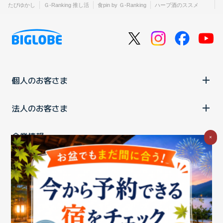
たびゆかし
Ｇ-Ranking 推し活
食pin by Ｇ-Ranking
ハーブ酒のススメ
個人のお客さま
法人のお客さま
企業情報
×
ご利用中の方
お問い合わせ
消費税の表示
ウェブアクセシビリティの取り組み
個人情報保護ポリシー
プライバシーポータル
Cookieポリシー
特定商取引法に基づく表記
情報セキュリティ基本方針