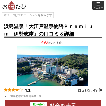
メニュー
本ページはプロモーションを含みます
浜島温泉「大江戸温泉物語Ｐｒｅｍｉｕ
ｍ 伊勢志摩」の口コミ＆詳細
49
人
が
おすすめ！
4.1
49 件
口コミ数 :
三重県志摩市浜島町浜島1035
料金を表示