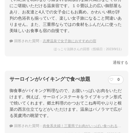
にご堪能いただける温泉宿です。１０畳以上の広い御部屋も
あり、お友達と4人での女子会にもお薦め。かわいい柄が評
判の色浴衣も揃っていて、楽しい女子旅になること間違いあ
りません。また、三重県ならではの食材をふんだんに使った
美味しいお食事も宿の自慢です。
回答された質問：
志摩温泉で女子旅におすすめの宿
ほっこり法師さんの回答（投稿日：2023/9/11）
通報する
サーロインがバイキングで食べ放題
0
御食事がバイキング料理なので、お腹いっぱいお肉をいただ
けます。例えば、サーロインステーキをライブキッチン形式
で焼いてくれます。郷土料理のかつおてこね寿司やぶりと根
菜の西京仕立てなどがいただけます。温泉はパノラマで広が
る英虞湾の眺望です。
回答された質問：
肉食系夫婦！三重県でお肉がいっぱい食べれる温泉旅館を教えて下さい！