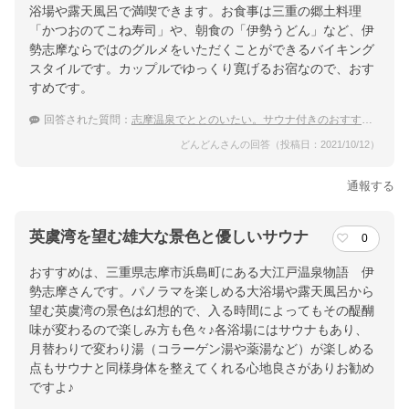
浴場や露天風呂で満喫できます。お食事は三重の郷土料理
「かつおのてこね寿司」や、朝食の「伊勢うどん」など、伊
勢志摩ならではのグルメをいただくことができるバイキング
スタイルです。カップルでゆっくり寛げるお宿なので、おす
すめです。
回答された質問：
志摩温泉でととのいたい。サウナ付きのおすすめ宿を教えて！
どんどんさんの回答（投稿日：2021/10/12）
通報する
英虞湾を望む雄大な景色と優しいサウナ
0
おすすめは、三重県志摩市浜島町にある大江戸温泉物語 伊
勢志摩さんです。パノラマを楽しめる大浴場や露天風呂から
望む英虞湾の景色は幻想的で、入る時間によってもその醍醐
味が変わるので楽しみ方も色々♪各浴場にはサウナもあり、
月替わりで変わり湯（コラーゲン湯や薬湯など）が楽しめる
点もサウナと同様身体を整えてくれる心地良さがありお勧め
ですよ♪