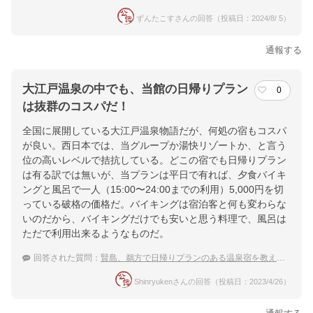
ずんたこすさんの回答（投稿日：2024/8/ 5）
通報する
大江戸温泉の中でも、当館の日帰りプラン
0
は抜群のコスパだ！
全国に展開している大江戸温泉物語だが、何処の宿もコスパ
が良い。西日本では、当グループか湯快リゾートか、と言う
位の高いレベルで拮抗している。どこの宿でも日帰りプラン
は有る訳では無いが、当プランは平日で有れば、夕食バイキ
ングと風呂で一人（15:00〜24:00までの利用）5,000円を切
っている破格の価格だ。バイキングは宿泊客と何も変わらな
いのだから、バイキングだけでも安いと思う料理で、風呂は
ただで利用出来るようなものだ。
回答された質問：
賢島、鵜方で日帰りプランのある温泉宿を教えて欲しいです。
Shinryukenさんの回答（投稿日：2023/4/26）