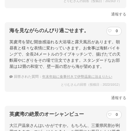
とりむさんの回答（投稿日：2023/2/ 7）
通報する
海を見ながらのんびり過ごせます。
0
英虞湾を望む開放感溢れる大浴場と露天風呂があります。朝
昼夜と様々な表情に変わっていきます。お食事は海鮮バイキ
ングで、全長24メートルのライブキッチンで、揚げたての天
麩羅やにぎりをその場で注文できます。スタンダードなお部
屋は12畳の和室で、壁一面の窓から海が望めます。
回答された質問：
年末年始に食事付きで伊勢温泉に泊まりたい
とりむさんの回答（投稿日：2022/10/12）
通報する
英虞湾の絶景のオーシャンビュー
0
大江戸温泉さんはいかがですか。もちろん、三重県民割が利