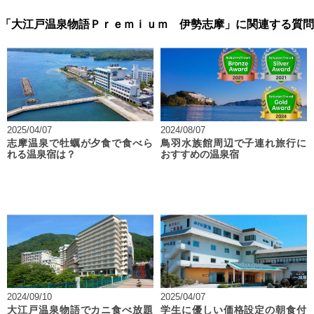
「大江戸温泉物語Ｐｒｅｍｉｕｍ 伊勢志摩」に関連する質問
2025/04/07
2024/08/07
志摩温泉で牡蠣が夕食で食べら
鳥羽水族館周辺で子連れ旅行に
れる温泉宿は？
おすすめの温泉宿
2024/09/10
2025/04/07
大江戸温泉物語でカニ食べ放題
学生に優しい価格設定の朝食付