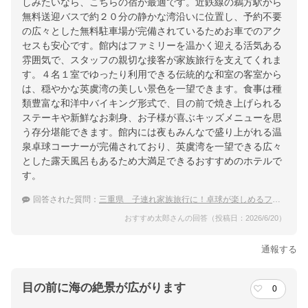
しみたいなら、こちらの宿が最適です。近鉄線の鵜方駅から
無料送迎バスで約２０分の静かな湾沿いに位置し、予約不要
の広々とした無料駐車場が完備されているためお車でのアク
セスも安心です。館内はファミリーを温かく迎える活気ある
雰囲気で、スタッフの親切な接客が家族旅行を支えてくれま
す。４名１室でゆったり利用できる伝統的な和室の客室から
は、穏やかな英虞湾の美しい景色を一望できます。食事は種
類豊富な和洋中バイキング形式で、目の前で焼き上げられる
ステーキや新鮮なお刺身、お子様が喜ぶキッズメニューを思
う存分堪能できます。館内には夜もみんなで盛り上がれる温
泉卓球コーナーが完備されており、英虞湾を一望できる広々
とした露天風呂もあるため大満足できるおすすめのホテルで
す。
回答された質問：
三重県 子連れ家族旅行に！卓球が楽しめるファミリー向け温泉宿
おすすめ太郎さんの回答（投稿日：2026/6/20）
通報する
目の前に海の絶景が広がります
0