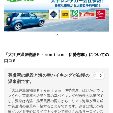
朝食
レストラン(バイキング)
夕食
レストラン(バイキング)
チェックイン・チェックアウト時間
>
チェックイン
15:00(最終チェックイン：19:00)
チェックアウ
11:00
「大江戸温泉物語Ｐｒｅｍｉｕｍ 伊勢志摩」についての
ト
口コミ
交通アクセス
英虞湾の絶景と海の幸バイキングが自慢の
0
近鉄 鵜方駅よりお車にて約20分 鵜方駅より有料送迎バスあり(事
温泉宿です。
前予約制)
「大江戸温泉物語Ｐｒｅｍｉｕｍ 伊勢志摩」はいかがでし
ょうか。英虞湾の絶景と海の幸バイキングが自慢の温泉宿で
提供：楽天トラベル
す。温泉は内湯・露天風呂の両方から、リアス海岸が織り成
楽天トラベルで
す英虞湾の絶景を一望することができます。夕食は地元の海
ホテル詳細を詳しく見る
鮮グルメを中心にライブキッチンで提供されるサーロインス