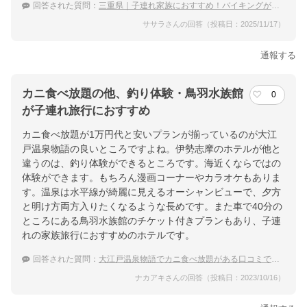
回答された質問：
三重県｜子連れ家族におすすめ！バイキングがある宿は？
ササラさんの回答（投稿日：2025/11/17）
通報する
カニ食べ放題の他、釣り体験・鳥羽水族館
0
が子連れ旅行におすすめ
カニ食べ放題が1万円代と安いプランが揃っているのが大江
戸温泉物語の良いところですよね。伊勢志摩のホテルが他と
違うのは、釣り体験ができるところです。海近くならではの
体験ができます。もちろん漫画コーナーやカラオケもありま
す。温泉は水平線が綺麗に見えるオーシャンビューで、夕方
と明け方両方入りたくなるような長めです。また車で40分の
ところにある鳥羽水族館のチケット付きプランもあり、子連
れの家族旅行におすすめのホテルです。
回答された質問：
大江戸温泉物語でカニ食べ放題がある口コミでおすすめのホテル
ナカアキさんの回答（投稿日：2023/10/16）