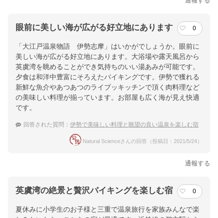
通報する
眼前に美しい海が広がる好立地にあります
0
「大江戸温泉物語 伊勢志摩」はいかがでしょうか。眼前に
美しい海が広がる好立地にあります。大浴場や露天風呂から
英虞湾を眺めることができ気持ちのいい湯あみが可能です。
夕食は和洋中豊富にそろえたバイキングです。伊勢で獲れる
新鮮な魚介やあつあつのライブッキッチンで頂く肉料理など
の美味しい料理が揃っています。お部屋も広く海が見え快適
です。
回答された質問：
伊勢で美味しい料理と眺望の良い温泉を楽しむ宿
Natural Scienceさんの回答（投稿日：2021/5/24）
通報する
英虞湾の絶景と贅沢バイキングを楽しむ宿
0
夏休みに小学生のお子様と三重で温泉旅行を家族みんなで楽