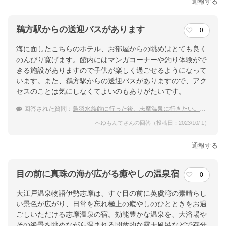
通報する
鵜方駅からの送迎バスがあります
0
海に面したこちらのホテル、お部屋からの眺めはとても良く
のんびり寛げます。館内にはマンガコーナーや釣り体験がで
きる施設がありますので子供が楽しく過ごせるようになって
います。また、鵜方駅からの送迎バスがありますので、アク
セスのことは気にしなくてよいのもありがたいです。
回答された質問：
鳥羽水族館に行った後、志摩温泉に行きたい。子連れにおすすめな温泉宿は？
へゆもんてさんの回答（投稿日：2023/10/ 1）
通報する
目の前に真珠の海が広がる癒やしの温泉宿
0
大江戸温泉物語伊勢志摩は、すぐ目の前に英虞湾の素晴らし
い景色が広がり、日常を忘れ極上の癒やしのひとときをお過
ごしいただける志摩温泉の宿。効能豊かな温泉を、大浴場や
その絶景を眺めながら温まれる開放的な露天風呂などで存分