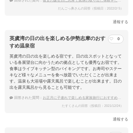
回答された質問：
彼女の誕生日に志摩で真珠の取り出し体験をしたい。その後に志摩温泉に泊まりたい。
だんごっ鼻さんの回答（投稿日：2022/2/ 5）
通報する
英虞湾の日の出を楽しめる伊勢志摩のおす
0
すめ温泉宿
英虞湾の日の出を楽しめる宿です。日の出スポットとなって
いる各展望台に向かうための拠点としても優秀なお宿です。
食事はライブキッチン型のバイキングです。お寿司やステー
キなど様々なメニューを食べ放題でいただくことが出来ま
す。温泉も大浴場や露天風呂で楽しむことが出来ます。日の
出を露天風呂から見ることも可能です。
回答された質問：
お正月に子連れで楽しめる家族旅行におすすめの温泉宿はどこ？
たすくさんの回答（投稿日：2021/12/24）
通報する