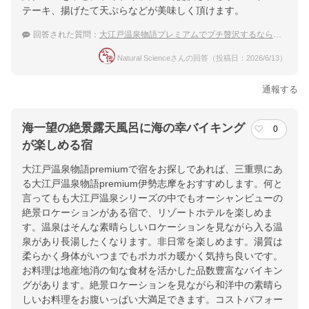
テーキ、揚げたて天ぷらなどが美味しく頂けます。
回答された質問：
大江戸温泉物語プレミアムでプチ贅沢するならどこがおすすめ？
Natural Scienceさんの回答（投稿日：2026/6/13）
通報する
海一望の絶景露天風呂に海の幸バイキング
0
が楽しめる宿
大江戸温泉物語premiumで宿をお探しであれば、三重県にあ
る大江戸温泉物語premium伊勢志摩をおすすめします。何と
言ってもも大江戸温泉シリーズの中でもオーシャンビューの
絶景ロケーションがある宿で、リゾートホテルを楽しめま
す。温泉はそんな素晴らしいロケーションを見ながら入る温
泉があり長湯したくなります。非日常を楽しめます。湯質は
柔らかく身体がいつまでもポカポカ暖かく気持ち良いです。
お料理は地産地消の旬な食材を活かした品数豊富なバイキン
グがあります。絶景ロケーションを見ながら和洋中の素晴ら
しいお料理をお腹いっぱい大満足できます。コストパフォー