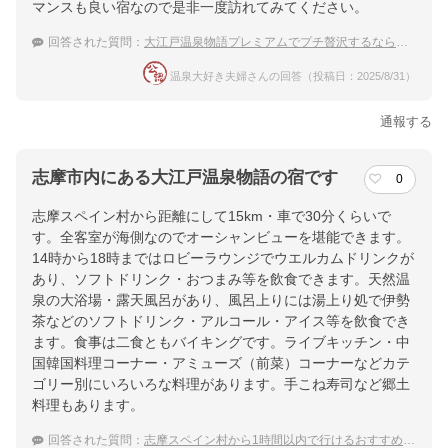
マンスも良い宿なので是非一度訪れてみてください。
回答された質問：
大江戸温泉物語プレミアムでプチ贅沢するならどこがおすすめ？
温泉大好き夫婦さんの回答（投稿日：2025/8/31）
通報する
志摩市内にある大江戸温泉物語の宿です
0
志摩スペイン村から距離にして15km・車で30分くらいで
す。全客室が海側なのでオーシャンビューを堪能できます。
14時から18時まではロビーラウンジでウエルカムドリンクが
あり、ソフトドリンク・おつまみ等を飲食できます。天然温
泉の大浴場・露天風呂があり、風呂上りには湯上り処で伊勢
茶などのソフトドリンク・アルコール・アイス等を飲食でき
ます。食事は二食ともバイキングです。ライブキッチン・中
国韓国料理コーナー・アミューズ（前菜）コーナーなどカテ
ゴリー別にいろいろな料理があります。手こね寿司など郷土
料理もあります。
回答された質問：
志摩スペイン村から1時間以内で行けるおすすめ温泉宿