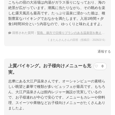
こちらの宿の大浴場は内湯がガラス張りになっており、海の
絶景が広がっています。潮風に当たりながら、その眺めを楽
しむ露天風呂も最高です。たっぷり温泉に浸かった後は、種
類豊富なバイキングでおなかを満たします。入浴1時間＋夕
食1時間30分という内容なので、ゆっくりと味わえますよ。
回答された質問：
賢島、鵜方で日帰りプランのある温泉宿を教えて欲しいです。
くまたんさんさんの回答（投稿日：2026/2/ 6）
通報する
上質バイキング。お子様向けメニューも充
0
実。
志摩にある大江戸温泉さんです。オーシャンビューの素晴ら
しい眺望と豪華で種類が多いビュッフェが最高です。もちろ
ん、大江戸温泉さんは館内レジャー施設が充実しているの
で、お子様連れが中心で安心です。メニューもカレーや卵料
理、スイーツや果物などお子様向けメニューがたくさんあり
ましたよ。