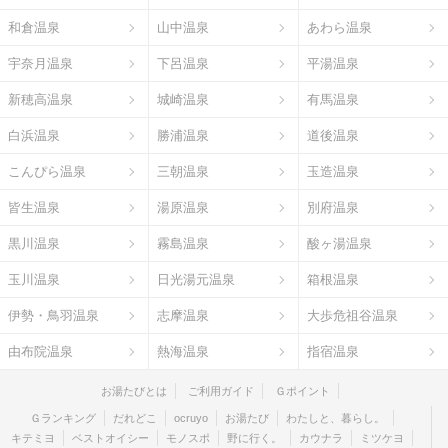
和倉温泉
山中温泉
あわら温泉
宇奈月温泉
下呂温泉
平湯温泉
新穂高温泉
城崎温泉
有馬温泉
白浜温泉
勝浦温泉
道後温泉
こんぴら温泉
三朝温泉
玉造温泉
皆生温泉
湯原温泉
別府温泉
黒川温泉
霧島温泉
酸ヶ湯温泉
玉川温泉
日光湯元温泉
箱根温泉
伊勢・鳥羽温泉
志摩温泉
大歩危祖谷温泉
由布院温泉
熱海温泉
指宿温泉
お湯たびとは
ご利用ガイド
Ｇポイント
Ｇランキング
だれどこ
ocruyo
お湯たび
わたしと、暮らし。
キテミヨ
ベストオイシー
モノスポ
野に行く。
カウナラ
ミツケヨ