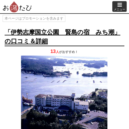
メニュー
本ページはプロモーションを含みます
「伊勢志摩国立公園 賢島の宿 みち潮」
の口コミ＆詳細
13
人
が
おすすめ！