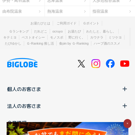
伊勢・鳥羽温泉
志摩温泉
大歩危祖谷温泉
由布院温泉
熱海温泉
指宿温泉
お湯たびとは
ご利用ガイド
Ｇポイント
Ｇランキング
だれどこ
ocruyo
お湯たび
わたしと、暮らし。
キテミヨ
ベストオイシー
モノスポ
野に行く。
カウナラ
ミツケヨ
たびゆかし
Ｇ-Ranking 推し活
食pin by Ｇ-Ranking
ハーブ酒のススメ
個人のお客さま
法人のお客さま
企業情報
×