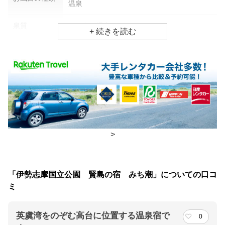
温泉
泉質
ラジウム温泉
効能
神経痛、痛風、冷え性
食事場所
朝食
部屋、個室
夕食
部屋、個室
>
チェックイン・チェックアウト時間
チェックイン
15:00(最終チェックイン：19:00)
「伊勢志摩国立公園 賢島の宿 みち潮」についての口コ
チェックアウ
10:00
ミ
ト
英虞湾をのぞむ高台に位置する温泉宿で
0
交通アクセス