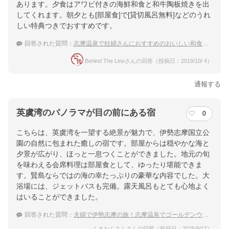
あります。夕食はアワビ付きの海鮮和食と和牛陶板焼きを出
してくれます。朝夕とも[部屋食]で[貸切風呂無料]などのうれ
しい特典つきでおすすめです。
回答された質問：
志摩温泉で妊婦さんにおすすめのおいしい和食が食べられる宿を教えてください！
Behind The Lineさんの回答（投稿日：2019/10/ 4）
通報する
英虞湾のパノラマが目の前にある宿
0
こちらは、英虞湾を一望する絶景が魅力で、伊勢志摩国立公
園の自然に包まれた癒しの宿です。部屋からは穏やかな海と
夕景が広がり、ほっと一息つくことができました。地元の旬
を味わえる会席料理は部屋食として、ゆったり堪能できま
す。賢島ならではの海の幸たっぷりの豪華な内容でした。大
浴場には、ジェットバスも完備。露天風呂もとても心地よく
はいることができました。
回答された質問：
夫婦で伊勢志摩の旅！志摩温泉でゴールデンウィークにおすすめの宿が知りたい
くまたんさんさんの回答（投稿日：2025/9/17）