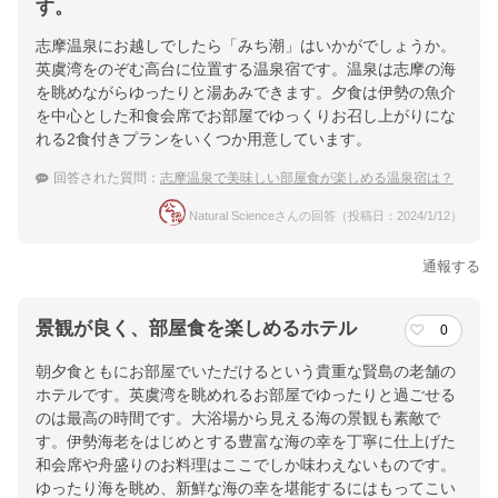
す。
近鉄賢島駅徒歩5分・送迎15時～21時※要当日電話／車：伊勢西
志摩温泉にお越しでしたら「みち潮」はいかがでしょうか。
IC→Ｒ32→Ｒ167賢島※ナビ登録0599431067
英虞湾をのぞむ高台に位置する温泉宿です。温泉は志摩の海
を眺めながらゆったりと湯あみできます。夕食は伊勢の魚介
提供：楽天トラベル
を中心とした和食会席でお部屋でゆっくりお召し上がりにな
楽天トラベルで
れる2食付きプランをいくつか用意しています。
ホテル詳細を詳しく見る
回答された質問：
志摩温泉で美味しい部屋食が楽しめる温泉宿は？
Natural Scienceさんの回答（投稿日：2024/1/12）
通報する
景観が良く、部屋食を楽しめるホテル
0
朝夕食ともにお部屋でいただけるという貴重な賢島の老舗の
ホテルです。英虞湾を眺めれるお部屋でゆったりと過ごせる
のは最高の時間です。大浴場から見える海の景観も素敵で
す。伊勢海老をはじめとする豊富な海の幸を丁寧に仕上げた
和会席や舟盛りのお料理はここでしか味わえないものです。
ゆったり海を眺め、新鮮な海の幸を堪能するにはもってこい