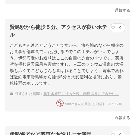
通報する
賢島駅から徒歩５分、アクセスが良いホテ
0
ル
こどもさん連れということですから、海を眺めながら朝夕の
お食事が部屋食でいただけるのでこのホテルがいいでしょ
う。伊勢海老のお造りはここの自慢の夕食の１つです。英虞
湾を望む露天風呂も素敵ですし、人工のラジウム温泉の大浴
場も広くてこどもさんも喜ばれることでしょう。電車であれ
ば近鉄電車賢島駅から徒歩5分と大変便利な場所にあり、景
観抜群のホテルです。
回答された質問：
鳥羽水族館に行った後、志摩温泉に行きたい。子連れにおすすめな温泉宿は？
hahataさんの回答（投稿日：2021/6/10）
通報する
伊勢海老など豪華なお造りに大満足