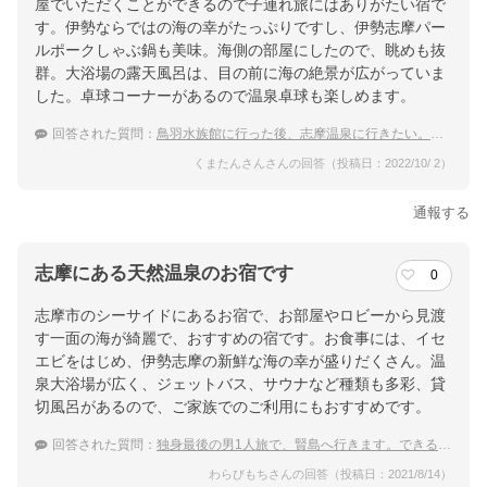
屋でいただくことができるので子連れ旅にはありがたい宿で
す。伊勢ならではの海の幸がたっぷりですし、伊勢志摩パー
ルポークしゃぶ鍋も美味。海側の部屋にしたので、眺めも抜
群。大浴場の露天風呂は、目の前に海の絶景が広がっていま
した。卓球コーナーがあるので温泉卓球も楽しめます。
回答された質問：
鳥羽水族館に行った後、志摩温泉に行きたい。子連れにおすすめな温泉宿は？
くまたんさんさんの回答（投稿日：2022/10/ 2）
通報する
志摩にある天然温泉のお宿です
0
志摩市のシーサイドにあるお宿で、お部屋やロビーから見渡
す一面の海が綺麗で、おすすめの宿です。お食事には、イセ
エビをはじめ、伊勢志摩の新鮮な海の幸が盛りだくさん。温
泉大浴場が広く、ジェットバス、サウナなど種類も多彩、貸
切風呂があるので、ご家族でのご利用にもおすすめです。
回答された質問：
独身最後の男1人旅で、賢島へ行きます。できるだけラグジュアリーな温泉宿に泊まりたいです。
わらびもちさんの回答（投稿日：2021/8/14）