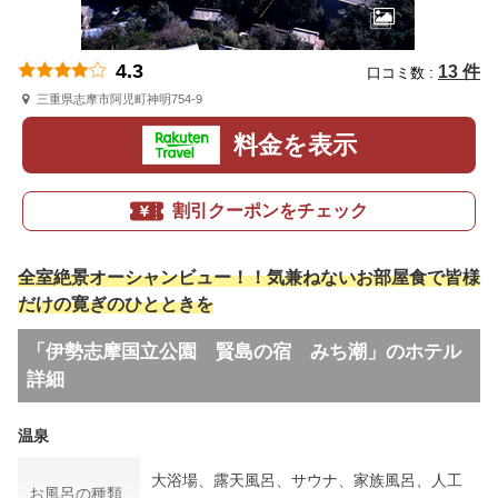
4.3
13 件
口コミ数 :
三重県志摩市阿児町神明754-9
料金を表示
割引クーポンをチェック
全室絶景オーシャンビュー！！気兼ねないお部屋食で皆様
だけの寛ぎのひとときを
「伊勢志摩国立公園 賢島の宿 みち潮」のホテル
詳細
温泉
大浴場、露天風呂、サウナ、家族風呂、人工
お風呂の種類