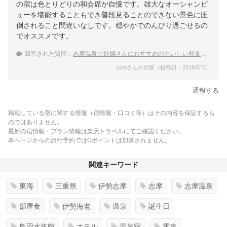
の宿は色とりどりの和会席が自慢です。雄大なオーシャンビ
ューを堪能することもでき普段見ることのできない景色に圧
倒されること間違いなしです。穏やかでのんびり過ごせるの
でオススメです。
回答された質問：
志摩温泉で妊婦さんにおすすめのおいしい和食が食べられる宿を教えてください！
ysmさんの回答（投稿日：2019/7/ 5）
通報する
掲載している宿に関する情報（宿情報・口コミ等）はその内容を保証するも
のではありません。
最新の宿情報・プラン情報は楽天トラベルにてご確認ください。
本ページからの旅行予約ではGポイントは加算されません。
関連キーワード
東海
三重県
伊勢志摩
志摩
志摩温泉
部屋食
伊勢海老
温泉
誕生日
鳥羽水族館
ホテル
温泉宿
電車