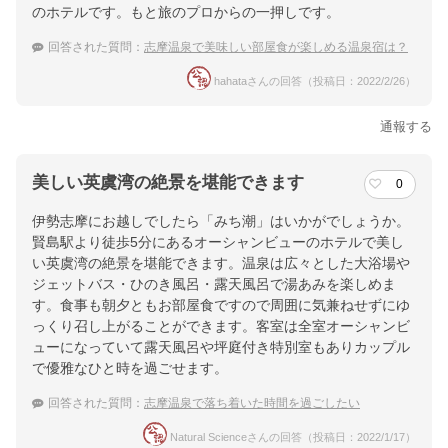
のホテルです。もと旅のプロからの一押しです。
回答された質問：
志摩温泉で美味しい部屋食が楽しめる温泉宿は？
hahataさんの回答（投稿日：2022/2/26）
通報する
美しい英虞湾の絶景を堪能できます
0
伊勢志摩にお越しでしたら「みち潮」はいかがでしょうか。
賢島駅より徒歩5分にあるオーシャンビューのホテルで美し
い英虞湾の絶景を堪能できます。温泉は広々とした大浴場や
ジェットバス・ひのき風呂・露天風呂で湯あみを楽しめま
す。食事も朝夕ともお部屋食ですので周囲に気兼ねせずにゆ
っくり召し上がることができます。客室は全室オーシャンビ
ューになっていて露天風呂や坪庭付き特別室もありカップル
で優雅なひと時を過ごせます。
回答された質問：
志摩温泉で落ち着いた時間を過ごしたい
Natural Scienceさんの回答（投稿日：2022/1/17）