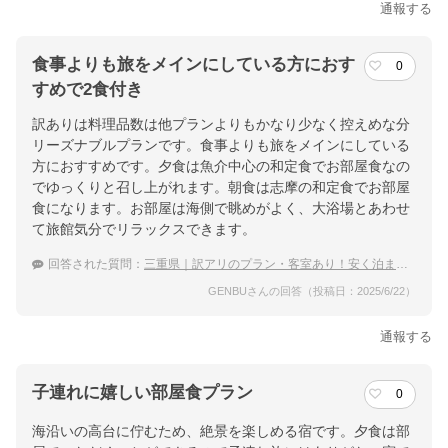
通報する
食事よりも旅をメインにしている方におす
0
すめで2食付き
訳ありは料理品数は他プランよりもかなり少なく控えめな分
リーズナブルプランです。食事よりも旅をメインにしている
方におすすめです。夕食は魚介中心の和定食でお部屋食なの
でゆっくりと召し上がれます。朝食は志摩の和定食でお部屋
食になります。お部屋は海側で眺めがよく、大浴場とあわせ
て旅館気分でリラックスできます。
回答された質問：
三重県｜訳アリのプラン・客室あり！安く泊まれる宿のおすすめは？
GENBUさんの回答（投稿日：2025/6/22）
通報する
子連れに嬉しい部屋食プラン
0
海沿いの高台に佇むため、絶景を楽しめる宿です。夕食は部