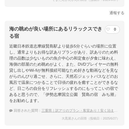
通報する
海の眺めが良い場所にあるリラックスでき
0
る宿
近畿日本鉄道志摩線賢島駅より徒歩5分ぐらいの場所に位置
し、通常よりもお得な訳ありプランがあり、訳ありのため料
理の品数は少ないものの魚介中心の和定食が夕食に味わえ、
海側の部屋のため眺めがよく、また、DVDプレイヤーの無料
貸し出しやWi-fiが無料接続可能なため好きな動画などを見な
がらのんびり過ごせ、さらに、天然石ジェットバスなどのお
風呂で温泉につかることで日頃の疲れを癒すことができるな
ど、日ごろの自分をリフレッシュするのにもってこいの宿で
あると思うので、「伊勢志摩国立公園 賢島の宿 みち潮」
をお勧めします。
回答された質問：
三重県｜訳アリのプラン・客室あり！安く泊まれる宿のおすすめは？
大黒屋さんの回答（投稿日：2025/6/27）