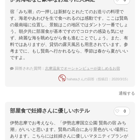
0
宿「みち潮」の一押しは新鮮なとれたてのお造りの料理で
す。海老やあわびを生で食べれるのは感動です。ここは賢島
の最南端に位置し、景観はこの地区ではダントツ一番でしょ
う。朝夕共に部屋食が基本ですのでコロナの感染も気にせ
ず、綺麗な海を眺めながら食も進むことでしょう。また、有
料ではありますが、貸切の露天風呂も用意されています。参
考までに、もし賢島へ行かれるなら、季節は春から夏がいい
ですよ。
回答された質問：
志摩温泉でオーシャンビューが楽しめるお宿
hahataさんの回答（投稿日：2020/3/15）
通報する
部屋食で妊婦さんに優しいホテル
0
伊勢志摩でお考えなら、「伊勢志摩国立公園 賢島の宿 みち
潮」がいいと思います。賢島の高台にあり景色がいい場所に
あります。こちらには妊婦さんに優しいマタニティプランが