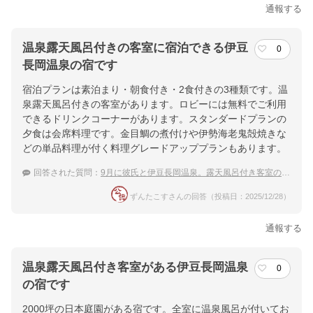
通報する
温泉露天風呂付きの客室に宿泊できる伊豆
0
長岡温泉の宿です
宿泊プランは素泊まり・朝食付き・2食付きの3種類です。温
泉露天風呂付きの客室があります。ロビーには無料でご利用
できるドリンクコーナーがあります。スタンダードプランの
夕食は会席料理です。金目鯛の煮付けや伊勢海老鬼殻焼きな
どの単品料理が付く料理グレードアッププランもあります。
回答された質問：
9月に彼氏と伊豆長岡温泉。露天風呂付き客室の宿でリッチな時間を過ごしたい
ずんたこすさんの回答（投稿日：2025/12/28）
通報する
温泉露天風呂付き客室がある伊豆長岡温泉
0
の宿です
2000坪の日本庭園がある宿です。全室に温泉風呂が付いてお