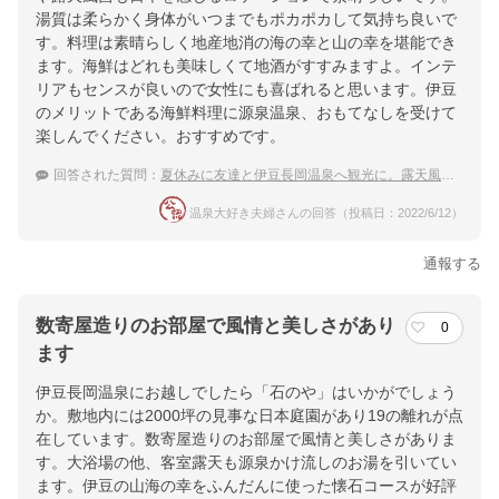
湯質は柔らかく身体がいつまでもポカポカして気持ち良いで
す。料理は素晴らしく地産地消の海の幸と山の幸を堪能でき
ます。海鮮はどれも美味しくて地酒がすすみますよ。インテ
リアもセンスが良いので女性にも喜ばれると思います。伊豆
のメリットである海鮮料理に源泉温泉、おもてなしを受けて
楽しんでください。おすすめです。
回答された質問：
夏休みに友達と伊豆長岡温泉へ観光に。露天風呂から山が見える宿は？
温泉大好き夫婦さんの回答（投稿日：2022/6/12）
通報する
数寄屋造りのお部屋で風情と美しさがあり
0
ます
伊豆長岡温泉にお越しでしたら「石のや」はいかがでしょう
か。敷地内には2000坪の見事な日本庭園があり19の離れが点
在しています。数寄屋造りのお部屋で風情と美しさがありま
す。大浴場の他、客室露天も源泉かけ流しのお湯を引いてい
ます。伊豆の山海の幸をふんだんに使った懐石コースが好評