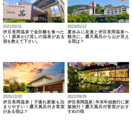
2021/02/11
2023/01/12
伊豆長岡温泉で金目鯛を食べた
夏休みに友達と伊豆長岡温泉へ
い！源泉かけ流しの温泉がある
観光に。露天風呂から山が見え
宿を教えて下さい。
る宿は？
2025/12/20
2022/09/29
伊豆長岡温泉｜子連れ家族も泊
伊豆長岡温泉│年末年始旅行に家
まりやすい！露天風呂付き客室
族旅行！露天風呂付客室がおす
がある宿は？
すめの宿