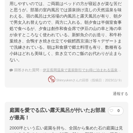
用しやすいのでは、ご両親はベッドの方が寝起きが楽な筈だ
と思うが。部屋の室内風呂では源泉掛け流しの天然温泉を味
わえる。宿の風呂は大浴場の内風呂と露天風呂が有り、朝夕
で男女入れ替えなので、両方に入れる。朝夕食は半個室食事
処で食べるが、夕食は創作和食会席で伊豆の山の幸と海の幸
が余すところなく使われている。新鮮魚介のお造り、和牛朴
葉焼き、合鴨すき焼き仕立てや銀鱈西京漬け等々デザートま
で洗練されている。朝は和食膳で郷土料理も有り、数種有る
小鉢はどれも美味しく、炊き立てのご飯のお代わりが止まら
ない。
回答された質問：
伊豆長岡温泉で直前割引でお得に泊まれる温泉宿を教えて
Shinryukenさんの回答（投稿日：2023/11/ 9）
通報する
庭園を愛でる広い露天風呂が付いたお部屋
0
が最高！
2000坪という広い庭園を持ち、全国から集めた石の庭園は見