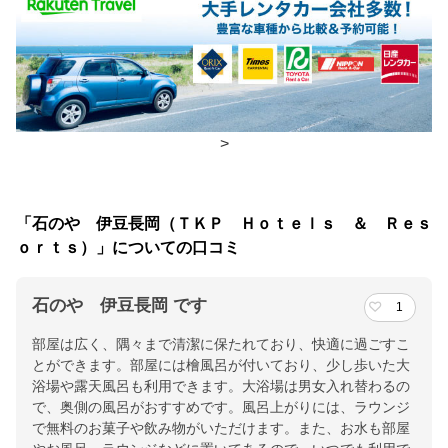
食事場所
朝食
広間、食事処
夕食
広間、食事処
>
チェックイン・チェックアウト時間
チェックイン
15:00(最終チェックイン：23:00)
「石のや 伊豆長岡（ＴＫＰ Ｈｏｔｅｌｓ ＆ Ｒｅｓ
チェックアウ
11:00
ｏｒｔｓ）」についての口コミ
ト
石のや 伊豆長岡 です
1
交通アクセス
部屋は広く、隅々まで清潔に保たれており、快適に過ごすこ
東京より新幹線〜伊豆箱根鉄道で約1時間15分/伊豆長岡駅よりお
とができます。部屋には檜風呂が付いており、少し歩いた大
車で約10分/JR東海道新幹線三島駅よりお車で約30分
浴場や露天風呂も利用できます。大浴場は男女入れ替わるの
で、奥側の風呂がおすすめです。風呂上がりには、ラウンジ
提供：楽天トラベル
で無料のお菓子や飲み物がいただけます。また、お水も部屋