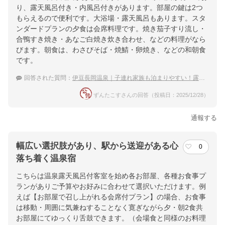
り、露天風呂付き・内風呂付きがあります。部屋の鍵は2つ
もらえるので便利です。大浴場・露天風呂もあります。スタ
ンダードプランの夕食は会席料理です。焼き茄子すり流し・
合鴨すき焼き・あなご白焼き炊き合わせ、などの料理がなら
びます。朝食は、わさびそば・焼鯖・卵焼き、などの和朝食
です。
回答された質問：
伊豆長岡温泉｜子連れ家族も泊まりやすい！露天風呂付き客室がある宿は？
ずんたこすさんの回答（投稿日：2025/12/28）
通報する
幅広い選択肢があり、駅から送迎がある心
0
落ち着く温泉宿
こちらは温泉露天風呂付客室を始め各お部屋、各種お食事プ
ランがありご予算やお好みに合わせて選択いただけます。例
えば【お部屋で召し上がれる会席付プラン】の場合、お食事
は移動・周囲に気兼ねすることなく寛ぎながら夕・朝2食共
お部屋にてゆっくり舌鼓できます。（会場食と同様のお料理