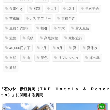
食事付き
和室
1月
12月
年末年始
首都圏
バリアフリー
直前予約
直前予約割引
割引
年末
露天風呂
旅館
高級
高級旅館
家族旅行
40,000円以下
7月
8月
夏
夏休み
自然
山
景色
リフレッシュ
海の幸
新鮮
「石のや 伊豆長岡（ＴＫＰ Ｈｏｔｅｌｓ ＆ Ｒｅｓｏｒ
ｔｓ）」に関連する質問