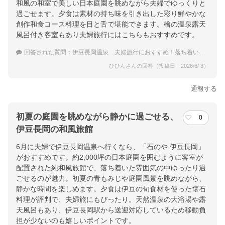
和風の和室で美しい日本庭園を眺めながら夫婦でゆっくりと
過ごせます。夕食は素材の持ち味を引き出した彩り鮮やかな
創作和食コース料理を目と舌で堪能できます。檜の温泉露天
風呂付き客室もあり夫婦旅行にはこちらもおすすめです。
回答された質問：
伊豆長岡温泉 夫婦旅行におすすめ！落ち着いた雰囲気で庭園がある温泉宿
ひひんさんの回答（投稿日：2026/6/ 3）
通報する
初夏の庭園を眺めながら静かに過ごせる、
0
伊豆長岡の和風旅館
6月に夫婦で伊豆長岡温泉へ行くなら、「石のや 伊豆長岡」
がおすすめです。約2,000坪の日本庭園を囲むように客室が
配置された純和風旅館で、落ち着いた雰囲気の中ゆったり過
ごせるのが魅力。初夏の青もみじや庭園風景を眺めながら、
静かな時間を楽しめます。夕食は伊豆の旬食材を使った懐石
料理が評判で、夫婦旅にもぴったり。天然温泉の大浴場や露
天風呂もあり、伊豆長岡駅から送迎対応しているため移動負
担が少ないのも嬉しいポイントです。