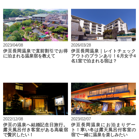
2023/04/08
2026/03/28
伊豆長岡温泉で直前割引でお得
伊豆長岡温泉｜レイトチェック
に泊まれる温泉宿を教えて
アウトのプランあり！6月女子4
名1室で泊まれる宿は？
2022/12/08
2023/02/07
伊豆の温泉へ結婚記念日旅行。
伊豆長岡温泉にお泊まりデー
露天風呂付き客室がある高級宿
ト！寒い冬は露天風呂付客室の
で贅沢したい！
宿で一緒に温泉を楽しみたい