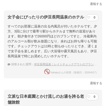
通報する
女子会にぴったりの伊豆長岡温泉のホテル
0
すべてのお部屋に温泉の出る内風呂が付いたホテルです。夕
方、3回に分けで最寄り駅からホテルまで無料の送迎があり
ます。朝夕食付きで26000円ほどのプランですと、冷蔵庫内
のアルコール類が飲み放題になり、余ればお持ち帰りも可能
です。チェックアウトは11時と朝もゆったりとでき、遅くま
で女子会を楽しめます。広い大浴場や露天風呂もあり、伊豆
長岡温泉で特にお奨めしたいホテルです。
回答された質問：
伊豆長岡温泉｜レイトチェックアウトのプランあり！6月女子4名1室で泊まれる宿は？
hahataさんの回答（投稿日：2026/4/17）
通報する
立派な日本庭園とかけ流しのお湯を誇る老
0
舗旅館