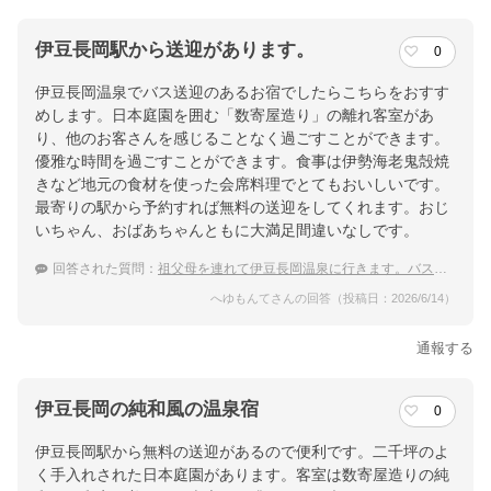
伊豆長岡駅から送迎があります。
0
伊豆長岡温泉でバス送迎のあるお宿でしたらこちらをおすす
めします。日本庭園を囲む「数寄屋造り」の離れ客室があ
り、他のお客さんを感じることなく過ごすことができます。
優雅な時間を過ごすことができます。食事は伊勢海老鬼殻焼
きなど地元の食材を使った会席料理でとてもおいしいです。
最寄りの駅から予約すれば無料の送迎をしてくれます。おじ
いちゃん、おばあちゃんともに大満足間違いなしです。
回答された質問：
祖父母を連れて伊豆長岡温泉に行きます。バス送迎のあるオススメの宿を教えてください。
へゆもんてさんの回答（投稿日：2026/6/14）
通報する
伊豆長岡の純和風の温泉宿
0
伊豆長岡駅から無料の送迎があるので便利です。二千坪のよ
く手入れされた日本庭園があります。客室は数寄屋造りの純