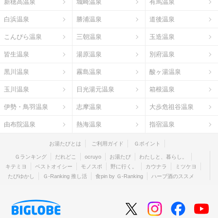
新穂高温泉
城崎温泉
有馬温泉
白浜温泉
勝浦温泉
道後温泉
こんぴら温泉
三朝温泉
玉造温泉
皆生温泉
湯原温泉
別府温泉
黒川温泉
霧島温泉
酸ヶ湯温泉
玉川温泉
日光湯元温泉
箱根温泉
伊勢・鳥羽温泉
志摩温泉
大歩危祖谷温泉
由布院温泉
熱海温泉
指宿温泉
お湯たびとは
ご利用ガイド
Ｇポイント
Ｇランキング
だれどこ
ocruyo
お湯たび
わたしと、暮らし。
キテミヨ
ベストオイシー
モノスポ
野に行く。
カウナラ
ミツケヨ
たびゆかし
Ｇ-Ranking 推し活
食pin by Ｇ-Ranking
ハーブ酒のススメ