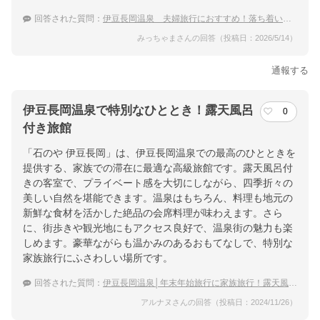
回答された質問：
伊豆長岡温泉 夫婦旅行におすすめ！落ち着いた雰囲気で庭園がある温泉宿
みっちゃまさんの回答（投稿日：2026/5/14）
通報する
伊豆長岡温泉で特別なひととき！露天風呂
0
付き旅館
「石のや 伊豆長岡」は、伊豆長岡温泉での最高のひとときを
提供する、家族での滞在に最適な高級旅館です。露天風呂付
きの客室で、プライベート感を大切にしながら、四季折々の
美しい自然を堪能できます。温泉はもちろん、料理も地元の
新鮮な食材を活かした絶品の会席料理が味わえます。さら
に、街歩きや観光地にもアクセス良好で、温泉街の魅力も楽
しめます。豪華ながらも温かみのあるおもてなしで、特別な
家族旅行にふさわしい場所です。
回答された質問：
伊豆長岡温泉│年末年始旅行に家族旅行！露天風呂付客室がおすすめの宿
アルナヌさんの回答（投稿日：2024/11/26）