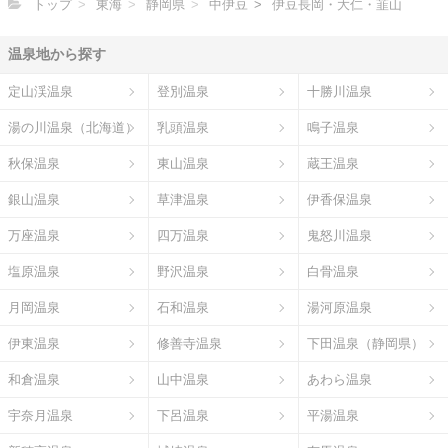
トップ
東海
静岡県
中伊豆
伊豆長岡・大仁・韮山
温泉地から探す
定山渓温泉
登別温泉
十勝川温泉
湯の川温泉（北海道）
乳頭温泉
鳴子温泉
秋保温泉
東山温泉
蔵王温泉
銀山温泉
草津温泉
伊香保温泉
万座温泉
四万温泉
鬼怒川温泉
塩原温泉
野沢温泉
白骨温泉
月岡温泉
石和温泉
湯河原温泉
伊東温泉
修善寺温泉
下田温泉（静岡県）
和倉温泉
山中温泉
あわら温泉
宇奈月温泉
下呂温泉
平湯温泉