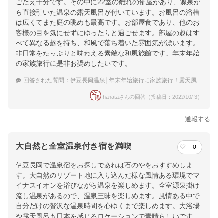
ごたえ十分です。その中に22室の離れの部屋があり、源泉か
ら直接引いた温泉の露天風呂が付いています。お風呂の浴槽
は広くてまた庭の眺めも最高です。お部屋食であり、他のお
客様の目を気にせずにゆったりと過ごせます。部屋の趣はす
べて異なる趣を持ち、和風で落ち着いた雰囲気が漂います。
非日常をたっぷりと味わえる素敵な和風旅館です。年末年始
の家族旅行に是非お奨めしたいです。
回答された質問：
伊豆長岡温泉│年末年始旅行に家族旅行！露天風呂付客室がおすすめの宿
hahataさんの回答（投稿日：2022/10/ 3）
通報する
大自然と全室温泉付き宿を満喫
0
伊豆長岡で温泉宿をお探しであれば石のやをおすすめしま
す。大自然のリゾート地に入り込んだ様な風情ある環境でマ
イナスイオンを浴びながら温泉を楽しめます。全室源泉掛け
流し温泉があるので、温泉三昧を楽しめます。風情ある中で
自分だけの贅沢な温泉時間を心ゆくまで楽しめます。大浴場
や露天風呂も日本を感じるロケーションで素晴らしいです。