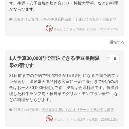
す。牛鍋・穴子白焼き炊き合わせ・檸檬大学芋、などの料理
がならびます。
回答された質問：
GWの伊豆長岡温泉！子連れでも安心！部屋食プランがあるおすすめの宿は？
ずんたこすさんの回答（投稿日：2025/12/28）
通報する
1人予算30,000円で宿泊できる伊豆長岡温
0
泉の宿です
21日前までの予約で宿泊料金が15％割引になる早期予約プラ
ンがあり、温泉露天風呂付き客室に一泊二食付きで宿泊の場
合はお一人30,000円程度です。夕食は会席料理です。低温調
理した和牛ランプ肉・秋野菜のグリル・モンブラン最中、な
どの料理がならびます。
回答された質問：
伊豆長岡温泉にお泊まりデート！寒い冬は露天風呂付客室の宿で一緒に温泉を楽しみたい
ずんたこすさんの回答（投稿日：2025/12/28）