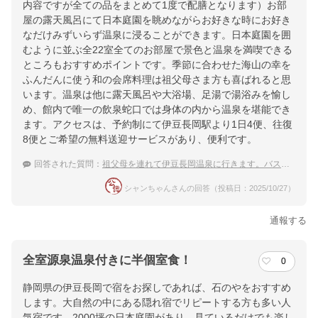
内容ですが全ての品をまとめて1度で配膳となります）お部
屋の露天風呂にて日本庭園を眺めながらお好きな時にお好き
なだけみずいらず温泉に浸ることができます。日本庭園を囲
むように並ぶ全22室全てのお部屋で景色と温泉を満喫できる
ところもおすすめポイントです。季節に合わせた海山の幸を
ふんだんに使う和の会席料理は祖父母さま方も喜ばれると思
います。温泉は他に露天風呂や大浴場、足湯で湯浴みを愉し
め、館内で唯一の飲泉蛇口では身体の内から温泉を堪能でき
ます。アクセスは、予約制にて伊豆長岡駅より1日4便、往復
8便とご希望の無料送迎サービスがあり、便利です。
回答された質問：
祖父母を連れて伊豆長岡温泉に行きます。バス送迎のあるオススメの宿を教えてください。
シャンちゃんさんの回答（投稿日：2025/10/27）
通報する
全室源泉温泉付きに半個室食！
0
静岡県の伊豆長岡で宿をお探しであれば、石のやをおすすめ
します。大自然の中にある隠れ宿でリピートする方も多い人
気宿です。2000坪の日本庭園があり、見ているだけでも楽し