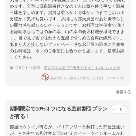
めます。全室に源泉温泉付きなので人に気を使う事なく温泉
三昧を楽しめます。湯質は柔らかく身体がいつまでもポカポ
カ暖かく気持ち良いです。共用にも露天風呂があり素晴らし
い開放感を感じるロケーションです。お料理は半個室で頂け
る静岡県ならではの海の幸、山の幸の会席料理が堪能できま
す。目で見て舌で味わえる五感で愉しめる会席は絶品です。
あまり人と接しないプライベート感なお部屋の温泉に半個室
のお料理は、今回のご希望にも合うかと思います。是非お試
しください。
回答された質問：
伊豆長岡温泉で年末年始ですごすのにおすすめの穴場な温泉宿は？
温泉大好き夫婦さんの回答（投稿日：2023/12/30）
通報する
期間限定で10%オフになる直前割引プラン
0
が有る！
部屋は６タイプ有るが、バリアフリーと銘打った部屋は無い
が、その中でも和洋室２間のセミスイートツインルームが利