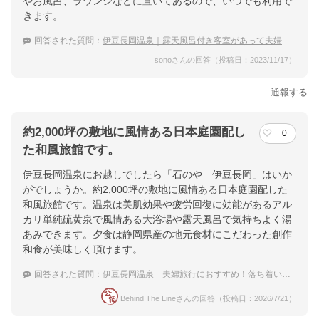
楽天トラベルで
やお風呂、ラウンジなどに置いてあるので、いつでも利用で
きます。
ホテル詳細を詳しく見る
回答された質問：
伊豆長岡温泉｜露天風呂付き客室があって夫婦におすすめの温泉宿は？
sonoさんの回答（投稿日：2023/11/17）
通報する
約2,000坪の敷地に風情ある日本庭園配し
0
た和風旅館です。
伊豆長岡温泉にお越しでしたら「石のや 伊豆長岡」はいか
がでしょうか。約2,000坪の敷地に風情ある日本庭園配した
和風旅館です。温泉は美肌効果や疲労回復に効能があるアル
カリ単純硫黄泉で風情ある大浴場や露天風呂で気持ちよく湯
あみできます。夕食は静岡県産の地元食材にこだわった創作
和食が美味しく頂けます。
回答された質問：
伊豆長岡温泉 夫婦旅行におすすめ！落ち着いた雰囲気で庭園がある温泉宿
Behind The Lineさんの回答（投稿日：2026/7/21）