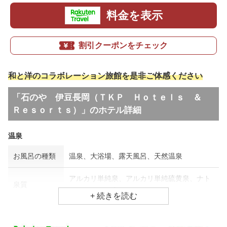
料金を表示
割引クーポンをチェック
和と洋のコラボレーション旅館を是非ご体感ください
「石のや 伊豆長岡（ＴＫＰ Ｈｏｔｅｌｓ ＆
Ｒｅｓｏｒｔｓ）」のホテル詳細
温泉
お風呂の種類
温泉、大浴場、露天風呂、天然温泉
アルカリ単純泉、アルカリ単純硫黄泉、ナト
泉質
リウムイオン泉
効能
関節痛、美肌効果、疲労回復