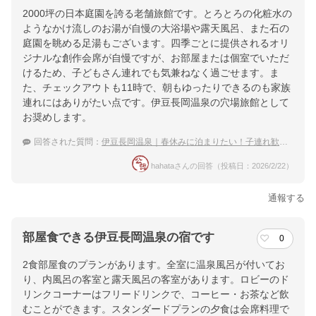
2000坪の日本庭園を誇る老舗旅館です。とろとろの化粧水の
ようなかけ流しのお湯が自慢の大浴場や露天風呂、また石の
庭園を眺める足湯もございます。四季ごとに提供されるオリ
ジナルな創作会席が自慢ですが、お部屋または個室でいただ
けるため、子どもさん連れでも気兼ねなく過ごせます。ま
た、チェックアウトも11時で、朝もゆったりできるのも家族
連れにはありがたい点です。伊豆長岡温泉の穴場旅館として
お奨めします。
回答された質問：
伊豆長岡温泉｜春休みに泊まりたい！子連れ歓迎の穴場な宿は？
hahataさんの回答（投稿日：2026/2/22）
通報する
部屋食できる伊豆長岡温泉の宿です
0
2食部屋食のプランがあります。全室に温泉風呂が付いてお
り、内風呂の客室と露天風呂の客室があります。ロビーのド
リンクコーナーはフリードリンクで、コーヒー・お茶など飲
むことができます。スタンダードプランの夕食は会席料理で