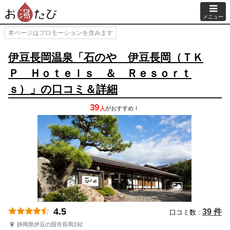
メニュー
本ページはプロモーションを含みます
伊豆長岡温泉「石のや 伊豆長岡（ＴＫ
Ｐ Ｈｏｔｅｌｓ ＆ Ｒｅｓｏｒｔ
ｓ）」の口コミ＆詳細
39
人
が
おすすめ！
4.5
39 件
口コミ数 :
静岡県伊豆の国市長岡192