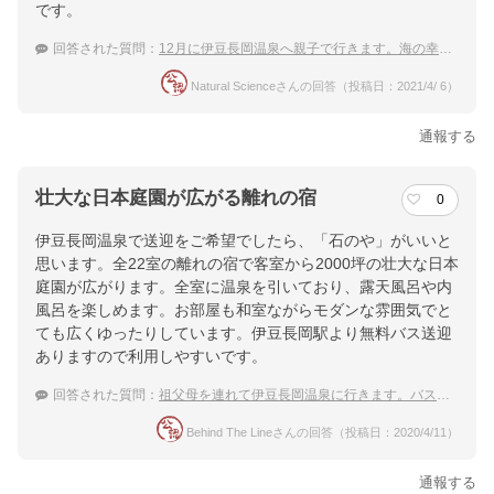
です。
回答された質問：
12月に伊豆長岡温泉へ親子で行きます。海の幸が美味しいオススメ宿があれば教えてください。
Natural Scienceさんの回答（投稿日：2021/4/ 6）
通報する
壮大な日本庭園が広がる離れの宿
0
伊豆長岡温泉で送迎をご希望でしたら、「石のや」がいいと
思います。全22室の離れの宿で客室から2000坪の壮大な日本
庭園が広がります。全室に温泉を引いており、露天風呂や内
風呂を楽しめます。お部屋も和室ながらモダンな雰囲気でと
ても広くゆったりしています。伊豆長岡駅より無料バス送迎
ありますので利用しやすいです。
回答された質問：
祖父母を連れて伊豆長岡温泉に行きます。バス送迎のあるオススメの宿を教えてください。
Behind The Lineさんの回答（投稿日：2020/4/11）
通報する