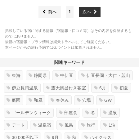
前へ
1
次へ
掲載している宿に関する情報（宿情報・口コミ等）はその内容を保証するも
のではありません。
最新の宿情報・プラン情報は楽天トラベルにてご確認ください。
本ページからの旅行予約ではGポイントは加算されません。
関連キーワード
東海
静岡県
中伊豆
伊豆長岡・大仁・韮山
伊豆長岡温泉
露天風呂付き客室
6月
初夏
庭園
和風
春休み
穴場
GW
ゴールデンウィーク
部屋食
冬
温泉
デート
温泉宿
風呂
旅行
1泊
30,000円以下
9月
秋
ハイクラス