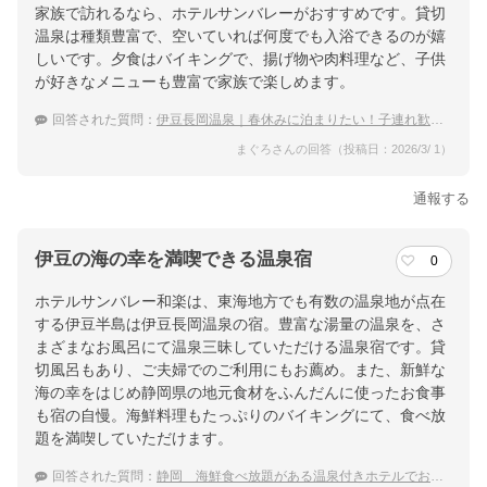
家族で訪れるなら、ホテルサンバレーがおすすめです。貸切
温泉は種類豊富で、空いていれば何度でも入浴できるのが嬉
しいです。夕食はバイキングで、揚げ物や肉料理など、子供
が好きなメニューも豊富で家族で楽しめます。
回答された質問：
伊豆長岡温泉｜春休みに泊まりたい！子連れ歓迎の穴場な宿は？
まぐろさんの回答（投稿日：2026/3/ 1）
通報する
伊豆の海の幸を満喫できる温泉宿
0
ホテルサンバレー和楽は、東海地方でも有数の温泉地が点在
する伊豆半島は伊豆長岡温泉の宿。豊富な湯量の温泉を、さ
まざまなお風呂にて温泉三昧していただける温泉宿です。貸
切風呂もあり、ご夫婦でのご利用にもお薦め。また、新鮮な
海の幸をはじめ静岡県の地元食材をふんだんに使ったお食事
も宿の自慢。海鮮料理もたっぷりのバイキングにて、食べ放
題を満喫していただけます。
回答された質問：
静岡 海鮮食べ放題がある温泉付きホテルでおすすめは？