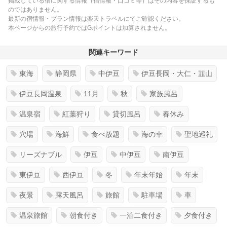
掲載している宿に関する情報（宿情報・口コミ等）はその内容を保証するも
のではありません。
最新の宿情報・プラン情報は楽天トラベルにてご確認ください。
本ページからの旅行予約ではGポイントは加算されません。
関連キーワード
東海
静岡県
中伊豆
伊豆長岡・大仁・韮山
伊豆長岡温泉
11月
秋
家族風呂
温泉宿
紅葉狩り
貸切風呂
春休み
穴場
海鮮
食べ放題
海の幸
聖地巡礼
リーズナブル
伊豆
中伊豆
南伊豆
東伊豆
西伊豆
冬
年末年始
年末
夜景
露天風呂
旅館
駐車場
車
温泉旅館
朝食付き
一泊二食付き
夕食付き