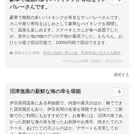
0
バレーさんです。
豪華で種類の多いバイキングが有名なサンバレーさんです。
カニや握り寿司をはじめとして豪華なバイキングを満喫し
て、温泉も楽しめます。ステーキとカニが食べ放題でした
が、意外と地の物のアジの干物が最高でした。もちろん、お
ひとり様で宿泊可能で、10000円程で宿泊できます。
回答された質問：
伊豆の温泉に男1人旅。年末年始に泊まれる露天風呂がある温泉宿は？
ササラさんの回答（投稿日：2021/12/11）
通報する
沼津漁港の新鮮な海の幸を堪能
0
伊豆長岡温泉にある和旅館で、内湯や露天のほか、檜ででき
た貸切風呂もあり、伊豆長岡の名湯を堪能できるので、ご家
族でのご利用にもおすすめです。お食事には、沼津の港であ
がった新鮮な海の幸を使ったお刺身やお寿司、焼きたてのス
テーキ、あげたての天ぷらのほか、デザートも充実してお