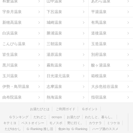
和倉温泉
山中温泉
あわら温泉
宇奈月温泉
下呂温泉
平湯温泉
新穂高温泉
城崎温泉
有馬温泉
白浜温泉
勝浦温泉
道後温泉
こんぴら温泉
三朝温泉
玉造温泉
皆生温泉
湯原温泉
別府温泉
黒川温泉
霧島温泉
酸ヶ湯温泉
玉川温泉
日光湯元温泉
箱根温泉
伊勢・鳥羽温泉
志摩温泉
大歩危祖谷温泉
由布院温泉
熱海温泉
指宿温泉
お湯たびとは
ご利用ガイド
Ｇポイント
Ｇランキング
だれどこ
ocruyo
お湯たび
わたしと、暮らし。
キテミヨ
ベストオイシー
モノスポ
野に行く。
カウナラ
ミツケヨ
たびゆかし
Ｇ-Ranking 推し活
食pin by Ｇ-Ranking
ハーブ酒のススメ