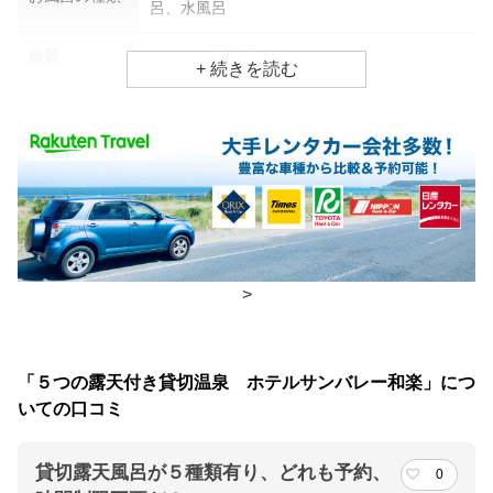
呂、水風呂
泉質
アルカリ単純泉
効能
神経痛、疲労回復、慢性消化器病
食事場所
朝食
レストラン(バイキング)
夕食
レストラン(バイキング)
>
チェックイン・チェックアウト時間
チェックイン
15:00(最終チェックイン：18:00)
「５つの露天付き貸切温泉 ホテルサンバレー和楽」につ
チェックアウ
10:00
いての口コミ
ト
貸切露天風呂が５種類有り、どれも予約、
0
交通アクセス