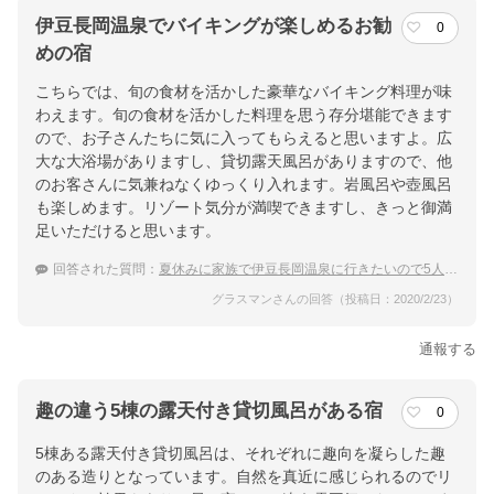
伊豆長岡温泉でバイキングが楽しめるお勧
0
めの宿
こちらでは、旬の食材を活かした豪華なバイキング料理が味
わえます。旬の食材を活かした料理を思う存分堪能できます
ので、お子さんたちに気に入ってもらえると思いますよ。広
大な大浴場がありますし、貸切露天風呂がありますので、他
のお客さんに気兼ねなくゆっくり入れます。岩風呂や壺風呂
も楽しめます。リゾート気分が満喫できますし、きっと御満
足いただけると思います。
回答された質問：
夏休みに家族で伊豆長岡温泉に行きたいので5人部屋があって食事はバイキングの宿を探してます。
グラスマンさんの回答（投稿日：2020/2/23）
通報する
趣の違う5棟の露天付き貸切風呂がある宿
0
5棟ある露天付き貸切風呂は、それぞれに趣向を凝らした趣
のある造りとなっています。自然を真近に感じられるのでリ