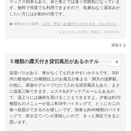
ラックス効果もあり、昼と夜とでは違う雰囲気になっていま
す。無料で何度でも利用できますので、気兼ねなく湯浴みが
したい方にはお勧めの宿です。
回答された質問：
11月、伊豆へ紅葉狩りに行きます。のんびりお湯に浸かれる貸切風呂がある、伊豆長岡温泉の宿は？
まなかなさんの回答（投稿日：2019/10/ 9）
通報する
５種類の露天付き貸切風呂があるホテル
0
送迎バスがあり、車がなくても行きやすいホテルです。300
坪の敷地内に15種類以上のお風呂が集まる「満天の湯夢殿」
の他に、家族やグループだけで入れる貸切風呂もあり、まさ
に温泉三昧できます。エステ&ボディケアルームもあるの
で、湯上りには施術を受けることもできますよ。夕食は約70
種類ものメニューが並ぶ和洋中バイキングで、とくにカニの
食べ放題ができるのが嬉しいです。朝食も約40種類のバイキ
ングで、焼き立てパンが美味しいので、きっと満足できると
思います。