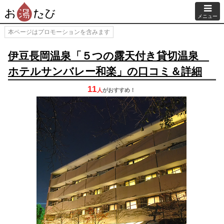
メニュー
本ページはプロモーションを含みます
伊豆長岡温泉「５つの露天付き貸切温泉
ホテルサンバレー和楽」の口コミ＆詳細
11
人
が
おすすめ！