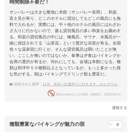
時間制限不要だ！
三島駅より伊豆箱根鉄道にて伊豆長岡駅まで約２０分〜伊豆長岡
サンバレーは大きな敷地に本館（サンバレー長岡）、和楽、
駅より車で７分
富士見が有り、どこのホテルに宿泊してもどこの風呂にも無
料で入れるが、実際には、中々他のホテルの風呂にはわざわ
提供：楽天トラベル
ざ入りに行かないので、最も貸切風呂の多い和楽をお薦めす
楽天トラベルで
る。和楽の貸切風呂の中には、檜風呂、サウナ、水風呂が一
緒に併設されてる「山茶花」という贅沢な浴室が有る。全国
ホテル詳細を詳しく見る
色々な温泉宿に行くが、そんな貸切風呂は聞いたことが無
い。ここしか無いのではないか。食事は夕食はバイキングか
会席の選択が有るが、何れにしても、会場は本館になる。種
類は和洋中５０種類以上となっているが、もっと多かった様
な気がする。朝はバイキングでドリンク類も豊富だ。
回答された質問：
11月、伊豆へ紅葉狩りに行きます。のんびりお湯に浸かれる貸切風呂がある、伊豆長岡温泉の宿は？
Shinryukenさんの回答（投稿日：2022/10/ 6）
通報する
種類豊富なバイキングが魅力の宿
0