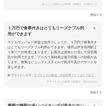
ほっこり法師さんの回答（投稿日：2025/11/ 2）
通報する
１万円で食事付きはとてもリーズナブル利
0
用ができます
ホテルサンバレー和楽は如何でしょうか。１万円で食事付き
はとてもリーズナブル利用ができます。場所は伊豆長岡駅よ
り車で７分程度にあります。お風呂は源泉かけ流しで貸切風
呂が利用できます。アルカリ単純泉は疲労回復への効能があ
ります。食事はビュッフェスタイルで和洋中及びデザートを
楽しめます。
回答された質問：
ラブライブの聖地 伊豆長岡でリーズナブルな温泉宿を探しています。
アラートさんの回答（投稿日：2021/12/16）
通報する
豪華で種類の多いバイキングが有名なサン