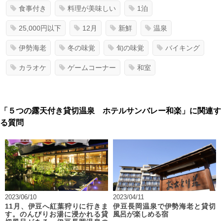
食事付き
料理が美味しい
1泊
25,000円以下
12月
新鮮
温泉
伊勢海老
冬の味覚
旬の味覚
バイキング
カラオケ
ゲームコーナー
和室
「５つの露天付き貸切温泉 ホテルサンバレー和楽」に関連す
る質問
2023/06/10
2023/04/11
11月、伊豆へ紅葉狩りに行きま
伊豆長岡温泉で伊勢海老と貸切
す。のんびりお湯に浸かれる貸
風呂が楽しめる宿