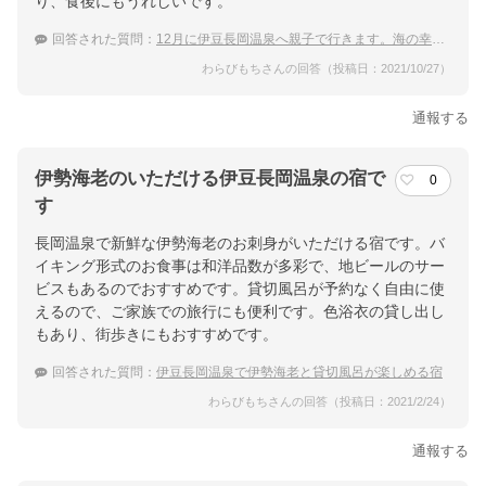
り、食後にもうれしいです。
回答された質問：
12月に伊豆長岡温泉へ親子で行きます。海の幸が美味しいオススメ宿があれば教えてください。
わらびもちさんの回答（投稿日：2021/10/27）
通報する
伊勢海老のいただける伊豆長岡温泉の宿で
0
す
長岡温泉で新鮮な伊勢海老のお刺身がいただける宿です。バ
イキング形式のお食事は和洋品数が多彩で、地ビールのサー
ビスもあるのでおすすめです。貸切風呂が予約なく自由に使
えるので、ご家族での旅行にも便利です。色浴衣の貸し出し
もあり、街歩きにもおすすめです。
回答された質問：
伊豆長岡温泉で伊勢海老と貸切風呂が楽しめる宿
わらびもちさんの回答（投稿日：2021/2/24）
通報する