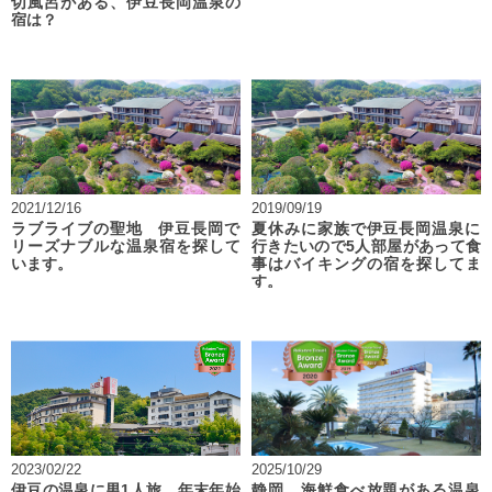
切風呂がある、伊豆長岡温泉の
宿は？
2021/12/16
2019/09/19
ラブライブの聖地 伊豆長岡で
夏休みに家族で伊豆長岡温泉に
リーズナブルな温泉宿を探して
行きたいので5人部屋があって食
います。
事はバイキングの宿を探してま
す。
2023/02/22
2025/10/29
伊豆の温泉に男1人旅。年末年始
静岡 海鮮食べ放題がある温泉