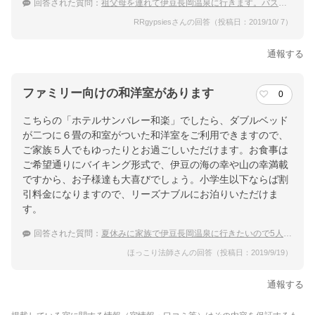
回答された質問：
祖父母を連れて伊豆長岡温泉に行きます。バス送迎のあるオススメの宿を教えてください。
RRgypsiesさんの回答（投稿日：2019/10/ 7）
通報する
ファミリー向けの和洋室があります
0
こちらの「ホテルサンバレー和楽」でしたら、ダブルベッド
が二つに６畳の和室がついた和洋室をご利用できますので、
ご家族５人でもゆったりとお過ごしいただけます。お食事は
ご希望通りにバイキング形式で、伊豆の海の幸や山の幸満載
ですから、お子様達も大喜びでしょう。小学生以下ならば割
引料金になりますので、リーズナブルにお泊りいただけま
す。
回答された質問：
夏休みに家族で伊豆長岡温泉に行きたいので5人部屋があって食事はバイキングの宿を探してます。
ほっこり法師さんの回答（投稿日：2019/9/19）
通報する