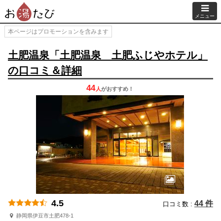
メニュー
本ページはプロモーションを含みます
土肥温泉「土肥温泉 土肥ふじやホテル」
の口コミ＆詳細
44
人
が
おすすめ！
4.5
44 件
口コミ数 :
静岡県伊豆市土肥478-1