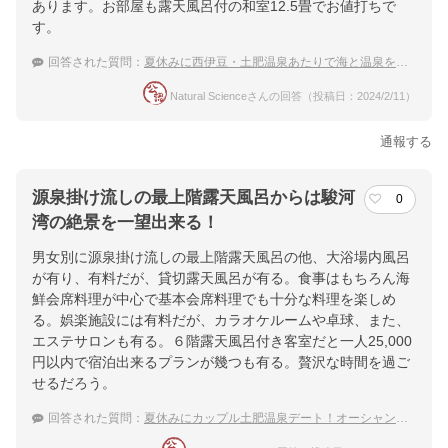
あります。お部屋も露天風呂付の和室12.5畳でお値打ちで
す。
回答された質問：
夏休みに西伊豆・土肥温泉あたりで海と温泉を満喫、家族旅行ならどの宿？
Natural Scienceさんの回答（投稿日：2024/2/11）
通報する
源泉掛け流しの最上階露天風呂からは駿河
0
湾の絶景を一望出来る！
男女別に源泉掛け流しの最上階露天風呂の他、大浴場内風呂
が有り、有料だが、貸切露天風呂が有る。食事はもちろん海
鮮会席料理が中心で基本会席料理でも十分な料理を楽しめ
る。娯楽施設には有料だが、カラオケルームや卓球、また、
エステサロンも有る。６階露天風呂付き客室だと一人25,000
円以内で宿泊出来るプランが幾つも有る。贅沢な時間を過ご
せるだろう。
回答された質問：
夏休みにカップル土肥温泉デート！オーシャンビューのロマンチックなおすすめの宿は？