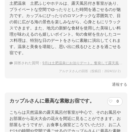
土肥温泉 土肥ふじやホテルは、露天風呂付き客室があり、
プライベートな空間でゆったりとした時間を過ごせるのが魅
力です。カップルにぴったりのロマンチックな雰囲気で、目
の前に広がる海の景色を楽しみながら、心身ともにリラック
スできます。また、地元の新鮮な食材を使用した美味しい料
理が味わえるのも嬉しいポイント。旬の食材を生かしたコー
ス料理は、特別な日のデートをさらに素敵に演出してくれま
す。温泉と美食を堪能し、思い出に残るひとときを過ごせる
宿です。
回答された質問：
9月は土肥温泉にお泊りデート。奮発して露天風呂付き客室の宿に泊まりたい！
アルナヌさんの回答（投稿日：2024/11/ 2）
通報する
カップルさんに最高な素敵お宿です。
0
こちらは天然温泉の露天風呂付客室が中心で、そのお風呂や
お部屋から花火大会の花火を間近に見ることができます。お
部屋もそうですが、お食事も個室どころでいただけ、お二人
だけの時間や空間で過ごせるのでカップルさんに最高な素敵