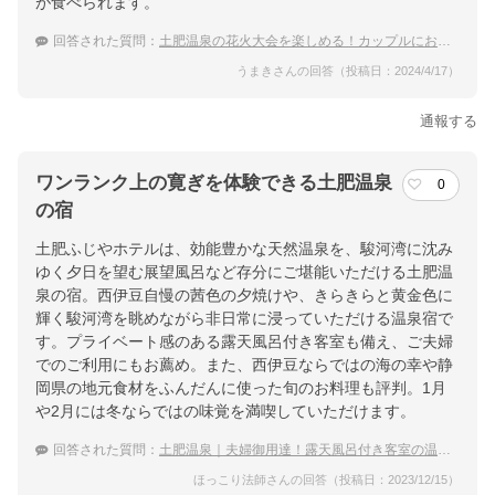
が食べられます。
回答された質問：
土肥温泉の花火大会を楽しめる！カップルにおすすめの温泉宿は？
うまきさんの回答（投稿日：2024/4/17）
通報する
ワンランク上の寛ぎを体験できる土肥温泉
0
の宿
土肥ふじやホテルは、効能豊かな天然温泉を、駿河湾に沈み
ゆく夕日を望む展望風呂など存分にご堪能いただける土肥温
泉の宿。西伊豆自慢の茜色の夕焼けや、きらきらと黄金色に
輝く駿河湾を眺めながら非日常に浸っていただける温泉宿で
す。プライベート感のある露天風呂付き客室も備え、ご夫婦
でのご利用にもお薦め。また、西伊豆ならではの海の幸や静
岡県の地元食材をふんだんに使った旬のお料理も評判。1月
や2月には冬ならではの味覚を満喫していただけます。
回答された質問：
土肥温泉｜夫婦御用達！露天風呂付き客室の温泉宿は？
ほっこり法師さんの回答（投稿日：2023/12/15）