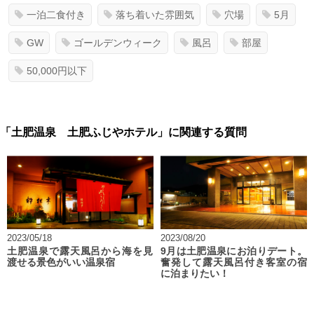
一泊二食付き
落ち着いた雰囲気
穴場
5月
GW
ゴールデンウィーク
風呂
部屋
50,000円以下
「土肥温泉 土肥ふじやホテル」に関連する質問
2023/05/18
2023/08/20
土肥温泉で露天風呂から海を見
9月は土肥温泉にお泊りデート。
渡せる景色がいい温泉宿
奮発して露天風呂付き客室の宿
に泊まりたい！