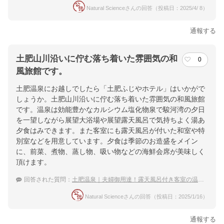
Natural Scienceさんの回答（投稿日：2025/4/ 8）
通報する
土肥山川沿いに佇む落ち着いた雰囲気の和
0
風旅館です。
土肥温泉にお越しでしたら「土肥ふじやホテル」はいかがで
しょうか。土肥山川沿いに佇む落ち着いた雰囲気の和風旅館
です。温泉は効能豊かなカルシウム塩化物泉で駿河湾の夕日
を一望しながら展望大浴場や展望露天風呂で気持ちよく湯あ
夕食はみできます。また客室にも露天風呂が付いた和室や特
別室などを用意しています。夕食は季節のお造盛をメイン
に、前菜、煮物、蒸し物、吸い物などの海鮮会席が美味しく
頂けます。
回答された質問：
土肥温泉｜夫婦御用達！露天風呂付き客室の温泉宿は？
Natural Scienceさんの回答（投稿日：2025/1/16）
通報する