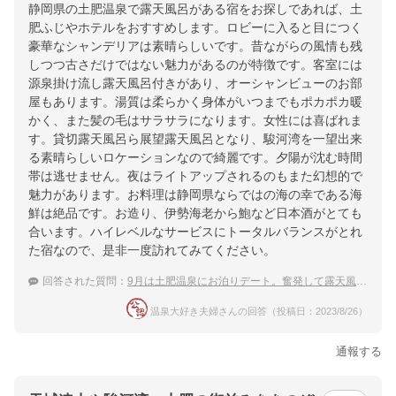
静岡県の土肥温泉で露天風呂がある宿をお探しであれば、土
肥ふじやホテルをおすすめします。ロビーに入ると目につく
豪華なシャンデリアは素晴らしいです。昔ながらの風情も残
しつつ古さだけではない魅力があるのが特徴です。客室には
源泉掛け流し露天風呂付きがあり、オーシャンビューのお部
屋もあります。湯質は柔らかく身体がいつまでもポカポカ暖
かく、また髪の毛はサラサラになります。女性には喜ばれま
す。貸切露天風呂ら展望露天風呂となり、駿河湾を一望出来
る素晴らしいロケーションなので綺麗です。夕陽が沈む時間
帯は逃せません。夜はライトアップされるのもまた幻想的で
魅力があります。お料理は静岡県ならではの海の幸である海
鮮は絶品です。お造り、伊勢海老から鮑など日本酒がとても
合います。ハイレベルなサービスにトータルバランスがとれ
た宿なので、是非一度訪れてみてください。
回答された質問：
9月は土肥温泉にお泊りデート。奮発して露天風呂付き客室の宿に泊まりたい！
温泉大好き夫婦さんの回答（投稿日：2023/8/26）
通報する