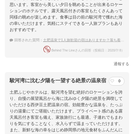
思います。客室から美しい夕日を眺めることが出来るロケー
ションのホテルです。露天風呂付きの客室もたくさんあって
同様の眺めが楽しめます。食事は目の前の駿河湾で獲れた海
の幸いただけます。気軽にステイできる一人旅プランもあり
おすすめです。
回答された質問：
土肥温泉で1人旅歓迎の宿はありますか？落ち着いて過ごせる、おすすめの温泉宿を教えて下さい。
Behind The Lineさんの回答（投稿日：2020/7/ 8）
通報する
駿河湾に沈む夕陽を一望する絶景の温泉宿
0
土肥ふじやホテルは、駿河湾を望む絶好のロケーションを誇
り、自慢の展望風呂から海に沈みゆく夕陽の絶景を満喫して
いただける西伊豆土肥温泉の宿。効能豊かな温泉を、たっぷ
りの湯量にてご堪能いただけます。プライベート感のある露
天風呂付き客室も備え、家族旅行にも最適。子連れでもまわ
りを気にすることなく、水入らずで温まっていただけます。
また、新鮮な海の幸をはじめ静岡県の地元食材をふんだんに