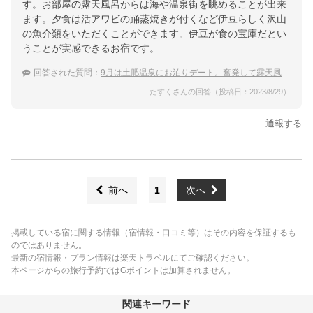
す。お部屋の露天風呂からは海や温泉街を眺めることが出来
ます。夕食は活アワビの踊蒸焼きが付くなど伊豆らしく沢山
の魚介類をいただくことができます。伊豆が食の宝庫だとい
うことが実感できるお宿です。
回答された質問：
9月は土肥温泉にお泊りデート。奮発して露天風呂付き客室の宿に泊まりたい！
たすくさんの回答（投稿日：2023/8/29）
通報する
前へ
1
次へ
掲載している宿に関する情報（宿情報・口コミ等）はその内容を保証するも
のではありません。
最新の宿情報・プラン情報は楽天トラベルにてご確認ください。
本ページからの旅行予約ではGポイントは加算されません。
関連キーワード