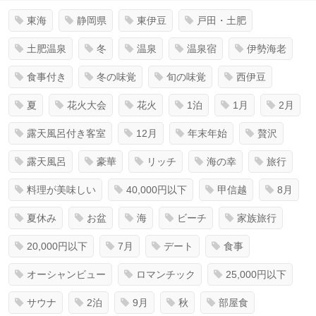
東海
静岡県
東伊豆
戸田・土肥
土肥温泉
冬
温泉
温泉宿
伊勢海老
食事付き
冬の味覚
旬の味覚
西伊豆
夏
花火大会
花火
1泊
1月
2月
露天風呂付き客室
12月
年末年始
贅沢
露天風呂
豪華
リッチ
海の幸
旅行
料理が美味しい
40,000円以下
甲信越
8月
夏休み
お盆
海
ビーチ
家族旅行
20,000円以下
7月
デート
食事
オーシャンビュー
ロマンチック
25,000円以下
サウナ
2泊
9月
秋
部屋食