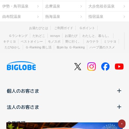
伊勢・鳥羽温泉
志摩温泉
大歩危祖谷温泉
由布院温泉
熱海温泉
指宿温泉
お湯たびとは
ご利用ガイド
Ｇポイント
Ｇランキング
だれどこ
ocruyo
お湯たび
わたしと、暮らし。
キテミヨ
ベストオイシー
モノスポ
野に行く。
カウナラ
ミツケヨ
たびゆかし
Ｇ-Ranking 推し活
食pin by Ｇ-Ranking
ハーブ酒のススメ
個人のお客さま
法人のお客さま
企業情報
×