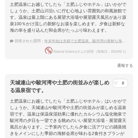
土肥温泉にお越しでしたら「土肥ふじやホテル」はいかがで
しょうか。土肥山川沿いに佇む心地よい雰囲気の和風旅館で
す。温泉は最上階にある展望大浴場や展望露天風呂があり源
泉100％かけ流しの新鮮なお湯を楽しめます。夕食は新鮮な
海の幸を盛り込んだ和会席がたっぷり味わえます。
回答された質問：
年末年始は夫婦で土肥温泉。駿河湾の新鮮な海の幸をいただける宿は？
Natural Scienceさんの回答（投稿日：2024/6/ 1）
通報する
天城連山や駿河湾や土肥の街並みが楽しめ
0
る温泉宿です。
土肥温泉にお越しでしたら「土肥ふじやホテル」はいかがで
しょうか。天城連山や駿河湾や土肥の街並みが楽しめる温泉
宿です。温泉は保温保湿効果に優れたカルシウム塩化物泉で
駿河湾の夕日を一望できる眺めのいい展望大浴場・展望露天
風呂があります。ご予算内でしたら夕食に活アワビの踊蒸焼
きをメインにした季節の海鮮会席が味わる2食付きプランが