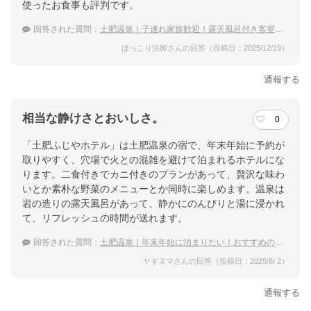
使ったお食事も評判です。
回答された質問：
土肥温泉｜子連れ家族歓迎！露天風呂付き客室がある宿のおすすめは？
ほっこり法師さんの回答（投稿日：2025/12/19）
通報する
相当な静けさとおいしさ。
0
「土肥ふじやホテル」は土肥温泉の宿で、年末年始に予約が
取りやすく、穴場で火との混雑を避けて泊まれるホテルにな
ります。二食付きでカニ付きのプランがあって、贅沢な味わ
いとか素朴な野菜のメニューとか同時に楽しめます。温泉は
岩の造りの露天風呂があって、静かにのんびりと湯に浸かれ
て、リフレッシュの時間が送れます。
回答された質問：
土肥温泉｜年末年始に泊まりたい！おすすめの穴場な宿は？
ヤギヌマさんの回答（投稿日：2025/8/ 2）
通報する