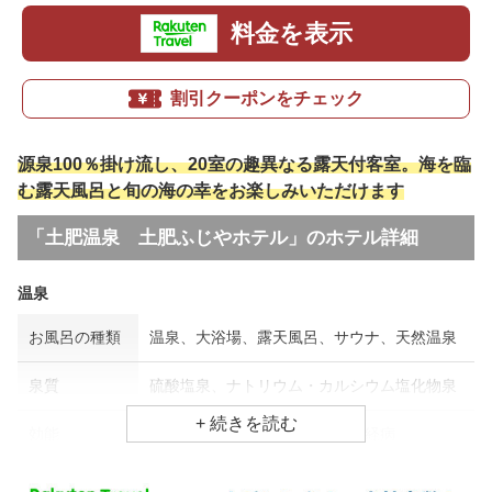
料金を表示
割引クーポンをチェック
源泉100％掛け流し、20室の趣異なる露天付客室。海を臨
む露天風呂と旬の海の幸をお楽しみいただけます
「土肥温泉 土肥ふじやホテル」のホテル詳細
温泉
お風呂の種類
温泉、大浴場、露天風呂、サウナ、天然温泉
泉質
硫酸塩泉、ナトリウム・カルシウム塩化物泉
効能
関節痛、筋肉痛、リウマチ・神経病