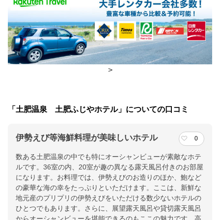
食事場所
朝食
個室、食事処
夕食
個室、食事処
チェックイン・チェックアウト時間
>
チェックイン
15:00(最終チェックイン：17:30)
チェックアウ
10:00
「土肥温泉 土肥ふじやホテル」についての口コミ
ト
伊勢えび等海鮮料理が美味しいホテル
0
交通アクセス
数ある土肥温泉の中でも特にオーシャンビューが素敵なホテ
新東名・長泉沼津IC-縦貫道-中央道・修善寺道-R136にて65分/修
ルです。36室の内、20室が趣の異なる露天風呂付きのお部屋
善寺駅-東海バス松崎行45分土肥温泉バス停徒歩２分
になります。お料理では、伊勢えびのお造りのほか、鮑など
の豪華な海の幸をたっぷりといただけます。ここは、新鮮な
提供：楽天トラベル
地元産のプリプリの伊勢えびをいただける数少ないホテルの
楽天トラベルで
ひとつでもあります。さらに、展望露天風呂や貸切露天風呂
からオーシャンビューを堪能できるのもここの魅力です。高