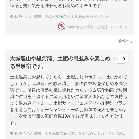
ホテル詳細を詳しく見る
級感と贅沢気分を味わえるお奨めのホテルです。
回答された質問：
冬の伊勢海老と土肥温泉を満喫したい！
hahataさんの回答（投稿日：2026/3/19）
通報する
天城連山や駿河湾、土肥の街並みを楽しめ
0
る温泉宿です。
土肥温泉にお越しでしたら「土肥ふじやホテル」はいかがで
しょうか。天城連山や駿河湾、土肥の街並みを楽しめる温泉
宿です。温泉は温熱効果に優れたカルシウム塩化物泉で駿河
湾の夕日を一望する展望大浴場や展望露天風呂などで気持ち
よく湯あみできます。土肥サマーフェスティバル特別プラン
を用意しておりオーシャンビューのお部屋で花火を楽しめま
す。夕食は季節の海鮮会席10品前後が美味しくいただけま
す。
回答された質問：
土肥温泉の花火大会を楽しめる！カップルにおすすめの温泉宿は？