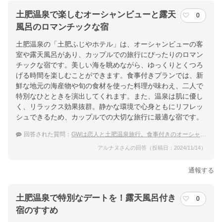
土肥温泉で楽しむオーシャンビューと露天
0
風呂のロマンチックな宿
土肥温泉の「土肥ふじやホテル」は、オーシャンビューの客
室や露天風呂があり、カップルでの旅行にぴったりのロマン
チックな宿です。美しい海を眺めながら、ゆっくりとくつろ
げる時間を楽しむことができます。食事付きプランでは、新
鮮な地元の海産物や旬の食材を使った料理が味わえ、二人で
特別なひとときを演出してくれます。また、温泉は肌に優し
く、リラックス効果抜群。静かな環境で心身ともにリフレッ
シュできるため、カップルでの大切な旅行に最適な宿です。
回答された質問：
GWは恋人と土肥温泉旅行。食事付きのオーシャンビューの宿を教えて
アルナヌさんの回答（投稿日：2024/11/14）
通報する
土肥温泉で特別なデートを！露天風呂付き
0
宿のすすめ