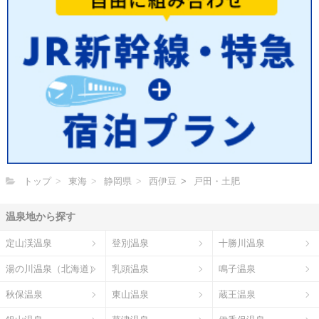
トップ
東海
静岡県
西伊豆
戸田・土肥
温泉地から探す
定山渓温泉
登別温泉
十勝川温泉
湯の川温泉（北海道）
乳頭温泉
鳴子温泉
秋保温泉
東山温泉
蔵王温泉