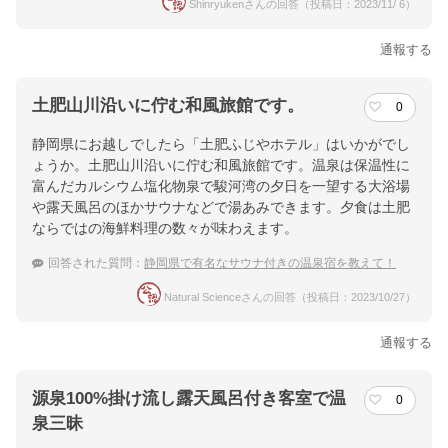
Shinryukenさんの回答（投稿日：2023/11/ 6）
通報する
土肥山川沿いに佇む和風旅館です。
0
静岡県にお越しでしたら「土肥ふじやホテル」はいかがでし
ょうか。土肥山川沿いに佇む和風旅館です。温泉は保温性に
富んだカルシウム塩化物泉で駿河湾の夕日を一望する大浴場
や露天風呂のほかサウナなどで湯あみできます。夕食は土肥
ならではの海鮮料理の数々が味わえます。
回答された質問：
静岡県で有名なサウナ付きの温泉宿を教えて！
Natural Scienceさんの回答（投稿日：2023/10/27）
通報する
源泉100%掛け流し露天風呂付き客室で温
0
泉三昧