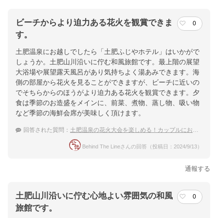
ビーチからより迫力ある花火を観賞できま
0
す。
土肥温泉にお越しでしたら「土肥ふじやホテル」はいかがで
しょうか。土肥山川沿いに佇む和風旅館です。最上階の展望
大浴場や展望露天風呂があり気持ちよく湯あみできます。海
側の部屋から花火を見ることができますが、ビーチに近いの
でそちらからのほうがより迫力ある花火を観賞できます。夕
食は季節のお造盛をメインに、前菜、煮物、蒸し物、吸い物
など季節の海鮮会席が美味しく頂けます。
回答された質問：
土肥温泉の花火大会を楽しめる！カップルにおすすめの温泉宿は？
Behind The Lineさんの回答（投稿日：2024/9/13）
通報する
土肥山川沿いに佇む心地よい雰囲気の和風
0
旅館です。