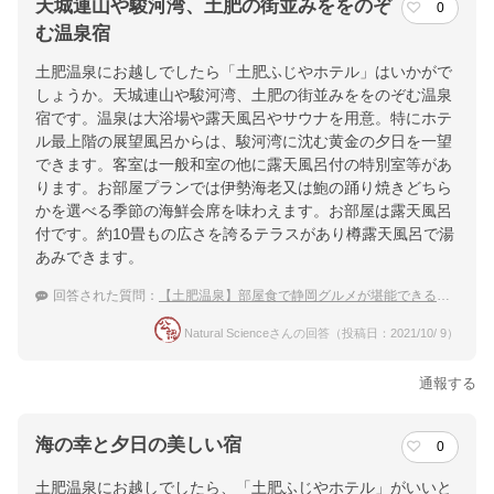
天城連山や駿河湾、土肥の街並みををのぞ
0
む温泉宿
土肥温泉にお越しでしたら「土肥ふじやホテル」はいかがで
しょうか。天城連山や駿河湾、土肥の街並みををのぞむ温泉
宿です。温泉は大浴場や露天風呂やサウナを用意。特にホテ
ル最上階の展望風呂からは、駿河湾に沈む黄金の夕日を一望
できます。客室は一般和室の他に露天風呂付の特別室等があ
ります。お部屋プランでは伊勢海老又は鮑の踊り焼きどちら
かを選べる季節の海鮮会席を味わえます。お部屋は露天風呂
付です。約10畳もの広さを誇るテラスがあり樽露天風呂で湯
あみできます。
回答された質問：
【土肥温泉】部屋食で静岡グルメが堪能できる宿を教えて下さい。
Natural Scienceさんの回答（投稿日：2021/10/ 9）
通報する
海の幸と夕日の美しい宿
0
土肥温泉にお越しでしたら、「土肥ふじやホテル」がいいと