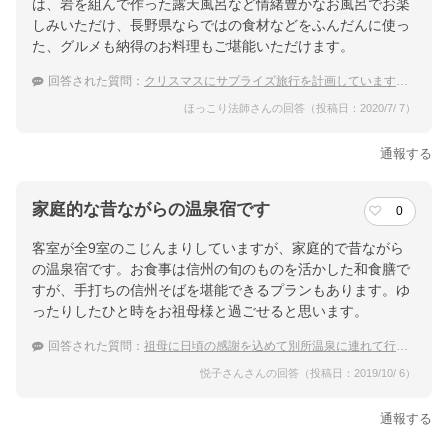
は、岩を組んで作った露天風呂など情緒豊かなお風呂でお楽
しみいただけ、長野県ならではの食材などをふんだんに使っ
た、グルメも納得のお料理もご堪能いただけます。
回答された質問：
クリスマスにサプライズ旅行を計画しています。料理と源泉かけ流しの湯が楽しめる別所温泉の宿は？
ほっこり法師さんの回答（投稿日：2020/7/ 7）
通報する
家庭的な昔ながらの温泉宿です
0
客室が全9室のこじんまりしていますが、家庭的で昔ながら
の温泉宿です。お食事は信州の旬のものを活かした和食膳で
すが、手打ちの信州そばを堪能できるプランもあります。ゆ
ったりしたひと時をお祖母様と過ごせると思います。
回答された質問：
祖母に日頃の感謝を込めて別所温泉に連れて行きたいと思います。露天風呂のステキな宿を教えてください。
悦子さんさんの回答（投稿日：2019/10/ 6）
通報する