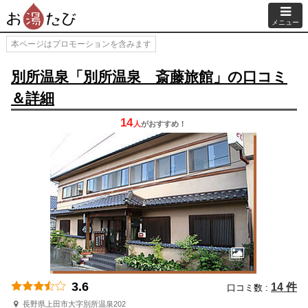
メニュー
本ページはプロモーションを含みます
別所温泉「別所温泉 斎藤旅館」の口コミ
＆詳細
14
人
が
おすすめ！
3.6
14 件
口コミ数 :
長野県上田市大字別所温泉202