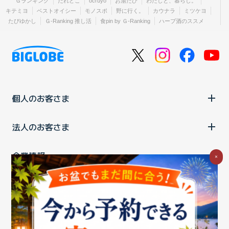
Ｇランキング
だれどこ
ocruyo
お湯たび
わたしと、暮らし。
キテミヨ
ベストオイシー
モノスポ
野に行く。
カウナラ
ミツケヨ
たびゆかし
Ｇ-Ranking 推し活
食pin by Ｇ-Ranking
ハーブ酒のススメ
個人のお客さま
法人のお客さま
企業情報
×
ご利用中の方
お問い合わせ
消費税の表示
ウェブアクセシビリティの取り組み
個人情報保護ポリシー
プライバシーポータル
Cookieポリシー