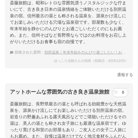
斎藤旅館は、昭和レトロな雰囲気漂うノスタルジックな佇ま
いにて、古き良き日本の温泉情緒をご体験いただける別所温
泉の宿。信州最古の湯とも称される温泉を、源泉かけ流しに
てお楽しみいただける穴場な温泉宿です。部屋数も少なく、
年末年始を静かにのんびりとお過ごしいただくのにもお薦
め。また、信州そばなど長野県ならではのお料理をお召し上
がりいただけるお食事も宿の自慢です。
回答された質問：
別所温泉｜年末年始をのんびり過ごしたい！おすすめの穴場な宿は？
ほっこり法師さんの回答（投稿日：2024/12/23）
通報する
アットホームな雰囲気の古き良き温泉旅館
0
斎藤旅館は、長野県最古の湯とも呼ばれる効能豊かな天然温
泉を、源泉かけ流しにてお楽しみいただける別所温泉の宿。
岩造りの野趣あふれる露天風呂などでご堪能いただけるその
湯は、美人の湯とも称され女子旅にも最適な温泉宿です。ゆ
ったり寛げる和室のお部屋もあり、ご友人との女子二人旅に
もお薦め。また、自慢は温泉だけでなく地元食材をふんだん