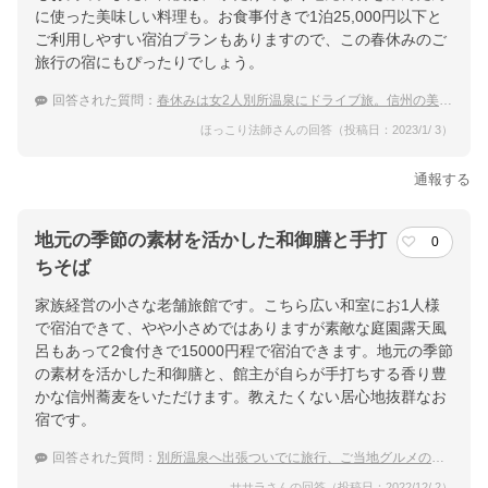
に使った美味しい料理も。お食事付きで1泊25,000円以下と
ご利用しやすい宿泊プランもありますので、この春休みのご
旅行の宿にもぴったりでしょう。
回答された質問：
春休みは女2人別所温泉にドライブ旅。信州の美味しい食事を頂ける宿は？
ほっこり法師さんの回答（投稿日：2023/1/ 3）
通報する
地元の季節の素材を活かした和御膳と手打
0
ちそば
家族経営の小さな老舗旅館です。こちら広い和室にお1人様
で宿泊できて、やや小さめではありますが素敵な庭園露天風
呂もあって2食付きで15000円程で宿泊できます。地元の季節
の素材を活かした和御膳と、館主が自らが手打ちする香り豊
かな信州蕎麦をいただけます。教えたくない居心地抜群なお
宿です。
回答された質問：
別所温泉へ出張ついでに旅行、ご当地グルメの味わえる宿を知りたい
ササラさんの回答（投稿日：2022/12/ 2）