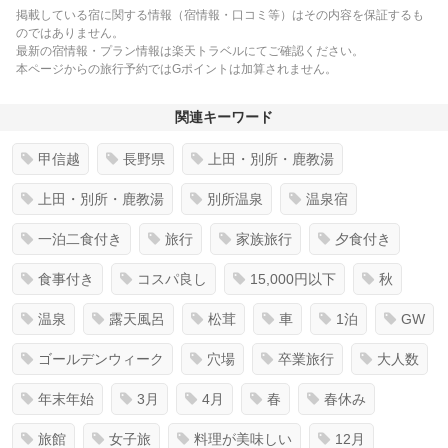
掲載している宿に関する情報（宿情報・口コミ等）はその内容を保証するも
のではありません。
最新の宿情報・プラン情報は楽天トラベルにてご確認ください。
本ページからの旅行予約ではGポイントは加算されません。
関連キーワード
甲信越
長野県
上田・別所・鹿教湯
上田・別所・鹿教湯
別所温泉
温泉宿
一泊二食付き
旅行
家族旅行
夕食付き
食事付き
コスパ良し
15,000円以下
秋
温泉
露天風呂
松茸
車
1泊
GW
ゴールデンウィーク
穴場
卒業旅行
大人数
年末年始
3月
4月
春
春休み
旅館
女子旅
料理が美味しい
12月