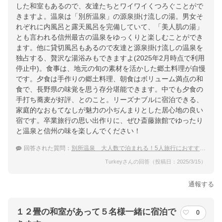
した和室もあるので、友達たちとワイワイくつろぐことがで
きますよ。温泉は「別所温泉」の源泉掛け流しの湯。男女そ
れぞれに内風呂と露天風呂を完備していて、「美人肌の湯」
とも言われる信州最古の温泉をゆっくりと楽しむことができ
ます。他に貸切風呂もあるので友達と源泉掛け流しの温泉を
独占する、贅沢な湯浴みもできますよ(2025年2月時点で利用
停止中)。食事は、地元の旬の素材を活かした郷土料理が自慢
です。夕食は手作りの郷土料理、朝食はボリューム満点の和
食で、長野県の味覚を思う存分堪能できます。中でも夕食の
手打ち蕎麦が好評、とのこと。リーズナブルに宿泊できる、
家庭的なおもてなしが魅力の小ぢんまりとした居心地の良い
宿です。卒業旅行の思い出作りに、ぜひ斎藤旅館でゆったり
と温泉と信州の味を楽しんでください！
回答された質問：
別所温泉 大人数で泊まれる！5人旅行におすすめの温泉宿
Turkeyさんの回答（投稿日：2025/3/15）
通報する
１２畳の和室があって５名様一緒に宿泊で
0