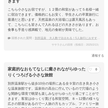
きます
こちら小さなお宿ですが、１２畳の和室があって５名様一緒
に宿泊できます。価格的にもお安く、学生さんの卒業旅行に
最適だと思います。天然温泉の大浴場には露天風呂もあっ
て、こちらにも皆さんで入れるほどの大きさがあります。お
食事も手造り感満載で、地元の食材が美味でした。
回答された質問：
別所温泉 大人数で泊まれる！5人旅行におすすめの温泉宿
ササラさんの回答（投稿日：2025/2/13）
通報する
家庭的なおもてなしに癒されながらゆった
0
りくつろげる小さな旅館
別所温泉駅から徒歩10分の場所にある全９室の古き良き小さ
な温泉旅館です。温泉街の高台に佇んでいるので穴場のよう
な閑静な環境で眺望も楽しみながらゆったり過ごすことがで
きます。客室はゆっくり寛げる和室空間。８～12畳の様々な
広さの部屋があるので一人旅の方もカップル、ファミリー旅