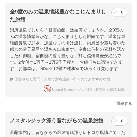
全9室のみの温泉情緒豊かなこじんまりし
0
た旅館
別所温泉でしたら「斎藤旅館」は如何でしょうか。全9室の
みの温泉情緒豊かな、こじんまりとした旅館です。温泉は単
純硫黄泉で加水、加温なしの掛け流し。内風呂や落ち着いた
感じの露天風呂で湯あみ出来ます。夕食は信州の素材を活か
した和御膳。宿自慢の香り豊かな手打ち信州蕎麦が絶品で
す。2食付き1万円～1万5千円程と、お値打ちに宿泊できま
す。お部屋は、和室8~12畳の純和室でゆっくり寛げます。
回答された質問：
夫婦で別所温泉へ行くのでおすすめな宿
Natural Scienceさんの回答（投稿日：2023/1/26）
通報する
ノスタルジック漂う昔ながらの温泉旅館
0
斎藤旅館は、昔ながらの温泉情緒漂うレトロな風情にて、た