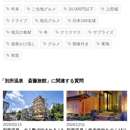
年末
ご当地グルメ
20,000円以下
上田城
ドライブ
地元グルメ
日本100名城
地元の食材
冬
クリスマス
サプライズ
源泉かけ流し
グルメ
朝食付き
東海
和室
「別所温泉 斎藤旅館」に関連する質問
2025/02/13
2024/12/11