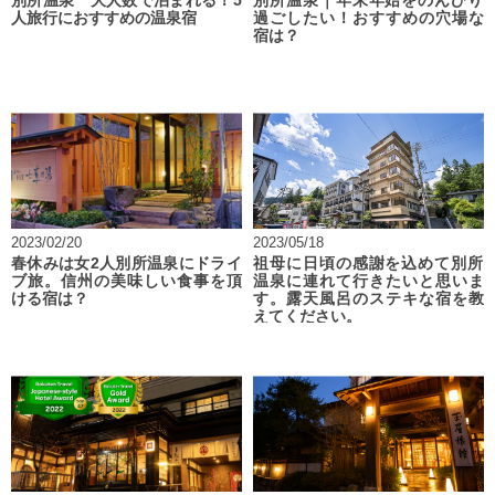
別所温泉 大人数で泊まれる！5
別所温泉｜年末年始をのんびり
人旅行におすすめの温泉宿
過ごしたい！おすすめの穴場な
宿は？
2023/02/20
2023/05/18
春休みは女2人別所温泉にドライ
祖母に日頃の感謝を込めて別所
ブ旅。信州の美味しい食事を頂
温泉に連れて行きたいと思いま
ける宿は？
す。露天風呂のステキな宿を教
えてください。