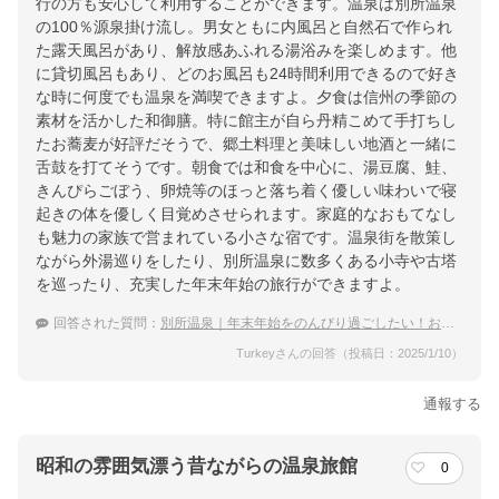
行の方も安心して利用することができます。温泉は別所温泉
の100％源泉掛け流し。男女ともに内風呂と自然石で作られ
た露天風呂があり、解放感あふれる湯浴みを楽しめます。他
に貸切風呂もあり、どのお風呂も24時間利用できるので好き
な時に何度でも温泉を満喫できますよ。夕食は信州の季節の
素材を活かした和御膳。特に館主が自ら丹精こめて手打ちし
たお蕎麦が好評だそうで、郷土料理と美味しい地酒と一緒に
舌鼓を打てそうです。朝食では和食を中心に、湯豆腐、鮭、
きんぴらごぼう、卵焼等のほっと落ち着く優しい味わいで寝
起きの体を優しく目覚めさせられます。家庭的なおもてなし
も魅力の家族で営まれている小さな宿です。温泉街を散策し
ながら外湯巡りをしたり、別所温泉に数多くある小寺や古塔
を巡ったり、充実した年末年始の旅行ができますよ。
回答された質問：
別所温泉｜年末年始をのんびり過ごしたい！おすすめの穴場な宿は？
Turkeyさんの回答（投稿日：2025/1/10）
通報する
昭和の雰囲気漂う昔ながらの温泉旅館
0