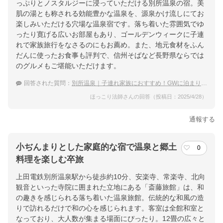
っぷりとノスタルジーに浸っていただける別所温泉の宿。美
肌の湯とも称される効能豊かな温泉を、源泉かけ流しにてお
楽しみいただける穴場な温泉宿です。落ち着いた雰囲気でゆ
ったり寛げる広いお部屋もあり、ゴールデンウィークに子連
れで家族旅行をなさるのにもお薦め。また、地元食材をふん
だんに使ったお食事も評判で、信州そばなど長野県ならでは
のグルメもご堪能いただけます。
回答された質問：
別所温泉｜子連れ家族におすすめ！GWに泊まりたい穴場な宿は？
ほっこり法師さんの回答（投稿日：2025/4/28）
通報する
小ぢんまりとした家庭的な宿で温泉と郷土
0
料理を楽しむ卒旅
上田電鉄別所温泉駅から徒歩約10分、安楽寺、常楽寺、北向
観音といった寺院に囲まれた立地にある「斎藤旅館」は、和
の趣きを感じられる落ち着いた温泉旅館。伝統的な和風の造
りで訪れるだけで和の心を感じられます。客室は全館和室と
なっており、大人数が集まる場面にぴったり。12畳の広々と