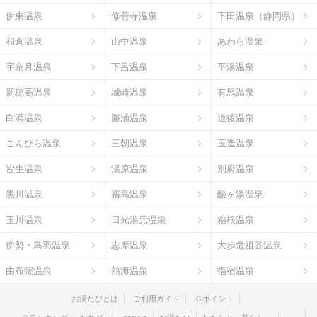
伊東温泉
修善寺温泉
下田温泉（静岡県）
和倉温泉
山中温泉
あわら温泉
宇奈月温泉
下呂温泉
平湯温泉
新穂高温泉
城崎温泉
有馬温泉
白浜温泉
勝浦温泉
道後温泉
こんぴら温泉
三朝温泉
玉造温泉
皆生温泉
湯原温泉
別府温泉
黒川温泉
霧島温泉
酸ヶ湯温泉
玉川温泉
日光湯元温泉
箱根温泉
伊勢・鳥羽温泉
志摩温泉
大歩危祖谷温泉
由布院温泉
熱海温泉
指宿温泉
お湯たびとは
ご利用ガイド
Ｇポイント