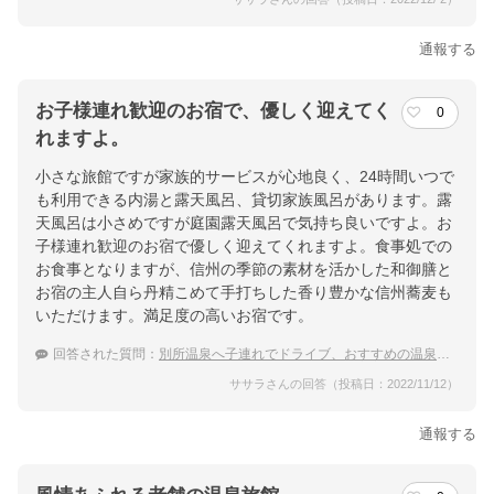
通報する
お子様連れ歓迎のお宿で、優しく迎えてく
0
れますよ。
小さな旅館ですが家族的サービスが心地良く、24時間いつで
も利用できる内湯と露天風呂、貸切家族風呂があります。露
天風呂は小さめですが庭園露天風呂で気持ち良いですよ。お
子様連れ歓迎のお宿で優しく迎えてくれますよ。食事処での
お食事となりますが、信州の季節の素材を活かした和御膳と
お宿の主人自ら丹精こめて手打ちした香り豊かな信州蕎麦も
いただけます。満足度の高いお宿です。
回答された質問：
別所温泉へ子連れでドライブ、おすすめの温泉宿を教えて！
ササラさんの回答（投稿日：2022/11/12）
通報する