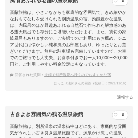
風情あふれる老舗の温泉旅館
0
斎藤旅館は、小さいながらも家庭的な雰囲気で、きめ細やか
なおもてなしを受けられる別所温泉の宿。効能豊かな温泉
は、内風呂のほか野趣あふれる自然石で作られた解放感のあ
る露天風呂でも存分にご堪能いただけます。また、貸切の家
族風呂もありますので、ご夫婦でのご利用にもお薦め。シニ
ア世代には懐かしい純和風のお部屋もあり、ゆったりとお寛
ぎいただけます。無料の駐車場も完備していますので、お車
でのご旅行でも大丈夫。お食事付きでお一人10,000〜20,000
円と、ご利用しやすい料金設定にもなっています。
回答された質問：
夫婦で別所温泉へ行くのでおすすめな宿
ほっこり法師さんの回答（投稿日：2021/11/16）
通報する
古きよき雰囲気の残る温泉旅館
0
斎藤旅館は、別所温泉の温泉街中ほどにあり、家庭的な雰囲
気がうれしい古き良き温泉旅館です。源泉かけ流しの温泉