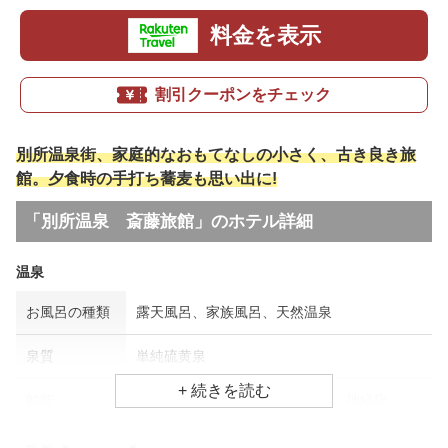
料金を表示
割引クーポンをチェック
別所温泉街、家庭的なおもてなしの小さく、古き良き旅
館。夕食時の手打ち蕎麦も思い出に!
「別所温泉 斎藤旅館」のホテル詳細
温泉
お風呂の種類
露天風呂、家族風呂、天然温泉
泉質
単純硫黄泉
効能
美肌効果、疲労回復、リウマチ・神経病