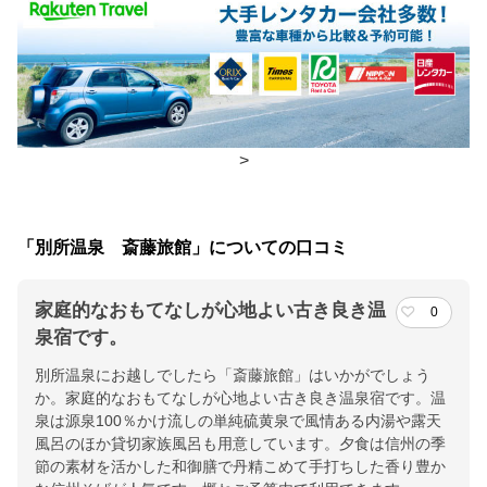
食事場所
朝食
食堂
夕食
食堂
チェックイン・チェックアウト時間
>
チェックイン
15:00(最終チェックイン：18:00)
チェックアウ
10:00
「別所温泉 斎藤旅館」についての口コミ
ト
家庭的なおもてなしが心地よい古き良き温
0
交通アクセス
泉宿です。
上信越自動車道上田・菅平ICより約40分。電車／別所温泉駅より
別所温泉にお越しでしたら「斎藤旅館」はいかがでしょう
徒歩10分
か。家庭的なおもてなしが心地よい古き良き温泉宿です。温
泉は源泉100％かけ流しの単純硫黄泉で風情ある内湯や露天
提供：楽天トラベル
風呂のほか貸切家族風呂も用意しています。夕食は信州の季
楽天トラベルで
節の素材を活かした和御膳で丹精こめて手打ちした香り豊か