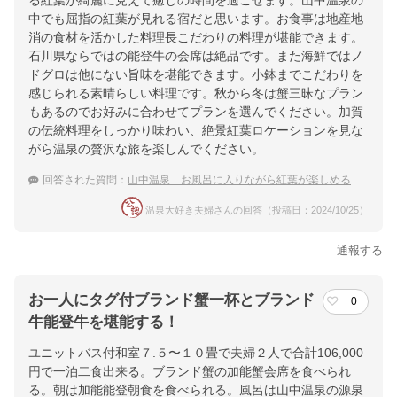
る紅葉が綺麗に見えて癒しの時間を過ごせます。山中温泉の
中でも屈指の紅葉が見れる宿だと思います。お食事は地産地
消の食材を活かした料理長こだわりの料理が堪能できます。
石川県ならではの能登牛の会席は絶品です。また海鮮ではノ
ドグロは他にない旨味を堪能できます。小鉢までこだわりを
感じられる素晴らしい料理です。秋から冬は蟹三昧なプラン
もあるのでお好みに合わせてプランを選んでください。加賀
の伝統料理をしっかり味わい、絶景紅葉ロケーションを見な
がら温泉の贅沢な旅を楽しんでください。
回答された質問：
山中温泉 お風呂に入りながら紅葉が楽しめる温泉宿のおすすめは？
温泉大好き夫婦さんの回答（投稿日：2024/10/25）
通報する
お一人にタグ付ブランド蟹一杯とブランド
0
牛能登牛を堪能する！
ユニットバス付和室７.５〜１０畳で夫婦２人で合計106,000
円で一泊二食出来る。ブランド蟹の加能蟹会席を食べられ
る。朝は加能能登朝食を食べられる。風呂は山中温泉の源泉