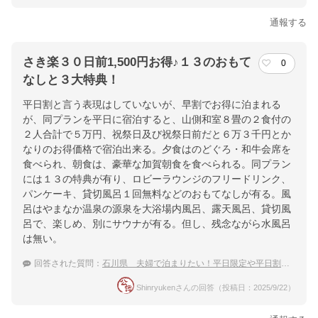
通報する
さき楽３０日前1,500円お得♪１３のおもて
0
なしと３大特典！
平日割と言う表現はしていないが、早割でお得に泊まれる
が、同プランを平日に宿泊すると、山側和室８畳の２食付の
２人合計で５万円、祝祭日及び祝祭日前だと６万３千円とか
なりのお得価格で宿泊出来る。夕食はのどぐろ・和牛会席を
食べられ、朝食は、豪華な加賀朝食を食べられる。同プラン
には１３の特典が有り、ロビーラウンジのフリードリンク、
パンケーキ、貸切風呂１回無料などのおもてなしが有る。風
呂はやまなか温泉の源泉を大浴場内風呂、露天風呂、貸切風
呂で、楽しめ、別にサウナが有る。但し、残念ながら水風呂
は無い。
回答された質問：
石川県 夫婦で泊まりたい！平日限定や平日割のあるおすすめ温泉宿
Shinryukenさんの回答（投稿日：2025/9/22）