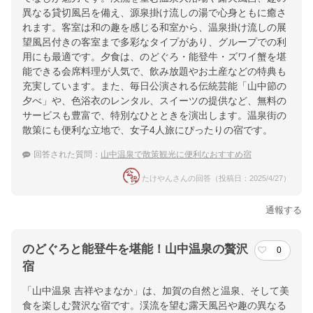
異なる貸切風呂を備え、源泉掛け流しの湯で心身ともに癒さ
れます。客室は和の趣を感じる和室から、温泉掛け流しの展
望風呂付きの客室まで多彩なタイプがあり、グループでの利
用にも最適です。夕食は、のどぐろ・能登牛・ズワイ蟹を堪
能できる会席料理が人気で、飲み放題やお土産などの特典も
充実しています。また、毎日公演される伝統芸能「山中節の
夕べ」や、色浴衣のレンタル、スイーツの提供など、無料の
サービスも豊富で、特別なひとときを演出します。温泉街の
散策にも便利な立地で、女子4人旅にぴったりの宿です。
回答された質問：
山中温泉で散策観光に便利なおすすめ宿
たけやんさんの回答（投稿日：2025/4/27）
通報する
のどぐろと能登牛を堪能！山中温泉の贅沢
0
宿
「山中温泉 吉祥やまなか」は、加賀の自然と温泉、そして美
食を楽しむ贅沢な宿です。渓流を望む露天風呂や趣の異なる