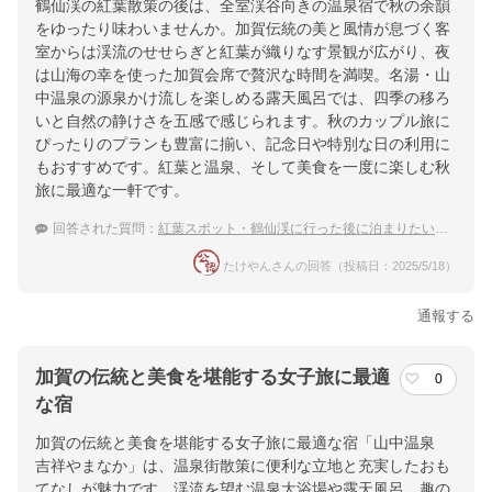
鶴仙渓の紅葉散策の後は、全室渓谷向きの温泉宿で秋の余韻
をゆったり味わいませんか。加賀伝統の美と風情が息づく客
室からは渓流のせせらぎと紅葉が織りなす景観が広がり、夜
は山海の幸を使った加賀会席で贅沢な時間を満喫。名湯・山
中温泉の源泉かけ流しを楽しめる露天風呂では、四季の移ろ
いと自然の静けさを五感で感じられます。秋のカップル旅に
ぴったりのプランも豊富に揃い、記念日や特別な日の利用に
もおすすめです。紅葉と温泉、そして美食を一度に楽しむ秋
旅に最適な一軒です。
回答された質問：
紅葉スポット・鶴仙渓に行った後に泊まりたい山中温泉のカップルにおすすめ旅館
たけやんさんの回答（投稿日：2025/5/18）
通報する
加賀の伝統と美食を堪能する女子旅に最適
0
な宿
加賀の伝統と美食を堪能する女子旅に最適な宿「山中温泉
吉祥やまなか」は、温泉街散策に便利な立地と充実したおも
てなしが魅力です。渓流を望む温泉大浴場や露天風呂、趣の