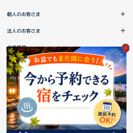
個人のお客さま
法人のお客さま
企業情報
×
ご利用中の方
お問い合わせ
消費税の表示
ウェブアクセシビリティの取り組み
個人情報保護ポリシー
プライバシーポータル
Cookieポリシー
特定商取引法に基づく表記
情報セキュリティ基本方針
商標について
BIGLOBEトップ