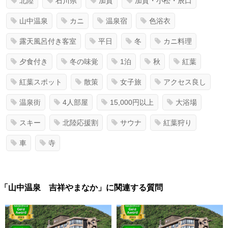
北陸
石川県
加賀
加賀・小松・辰口
山中温泉
カニ
温泉宿
色浴衣
露天風呂付き客室
平日
冬
カニ料理
夕食付き
冬の味覚
1泊
秋
紅葉
紅葉スポット
散策
女子旅
アクセス良し
温泉街
4人部屋
15,000円以上
大浴場
スキー
北陸応援割
サウナ
紅葉狩り
車
寺
「山中温泉 吉祥やまなか」に関連する質問