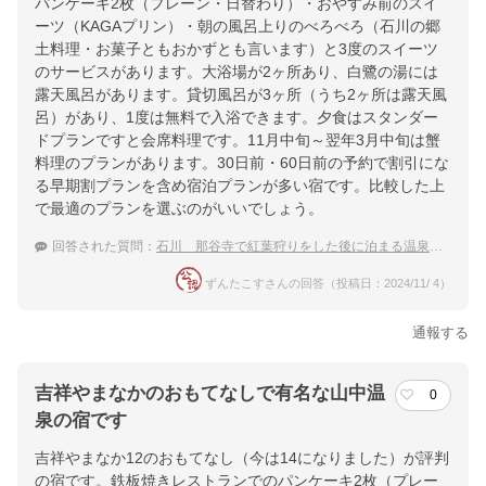
パンケーキ2枚（プレーン・日替わり）・おやすみ前のスイ
ーツ（KAGAプリン）・朝の風呂上りのべろべろ（石川の郷
土料理・お菓子ともおかずとも言います）と3度のスイーツ
のサービスがあります。大浴場が2ヶ所あり、白鷺の湯には
露天風呂があります。貸切風呂が3ヶ所（うち2ヶ所は露天風
呂）があり、1度は無料で入浴できます。夕食はスタンダー
ドプランですと会席料理です。11月中旬～翌年3月中旬は蟹
料理のプランがあります。30日前・60日前の予約で割引にな
る早期割プランを含め宿泊プランが多い宿です。比較した上
で最適のプランを選ぶのがいいでしょう。
回答された質問：
石川 那谷寺で紅葉狩りをした後に泊まる温泉宿のおすすめは？
ずんたこすさんの回答（投稿日：2024/11/ 4）
通報する
吉祥やまなかのおもてなしで有名な山中温
0
泉の宿です
吉祥やまなか12のおもてなし（今は14になりました）が評判
の宿です。鉄板焼きレストランでのパンケーキ2枚（プレー