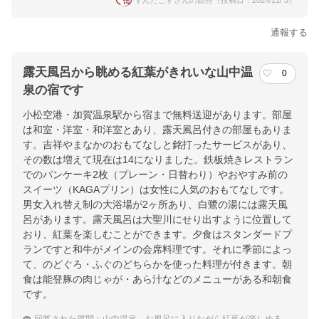
ずんたこすさんの回答（投稿日：2024/11/ 5）
通報する
露天風呂から眺める紅葉がきれいな山中温
0
泉の宿です
小松空港・加賀温泉駅から宿まで無料送迎があります。部屋
は和室・洋室・和洋室とあり、露天風呂付きの部屋もありま
す。吉祥やまなかのおもてなしと銘打ったサービスがあり、
その数は増えて現在は14になりました。鉄板焼きレストラン
でのパンケーキ2枚（プレーン・日替わり）やおやすみ前の
スイーツ（KAGAプリン）は女性に人気のおもてなしです。
男女入れ替え制の大浴場が2ヶ所あり、白鷺の湯には露天風
呂があります。露天風呂は大聖川にせり出すように位置して
おり、紅葉を楽しむことができます。夕食はスタンダードプ
ランですと和牛がメインの会席料理です。それに季節によっ
て、のどぐろ・ふぐのどちらかを使った料理が付きます。朝
食は能登豚の肉じゃが・あら汁などのメニューがある和朝食
です。