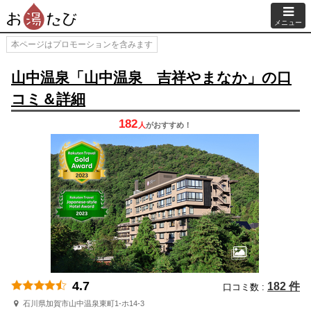
メニュー
本ページはプロモーションを含みます
山中温泉「山中温泉 吉祥やまなか」の口
コミ＆詳細
182
人
が
おすすめ！
4.7
182 件
口コミ数 :
石川県加賀市山中温泉東町1-ホ14-3