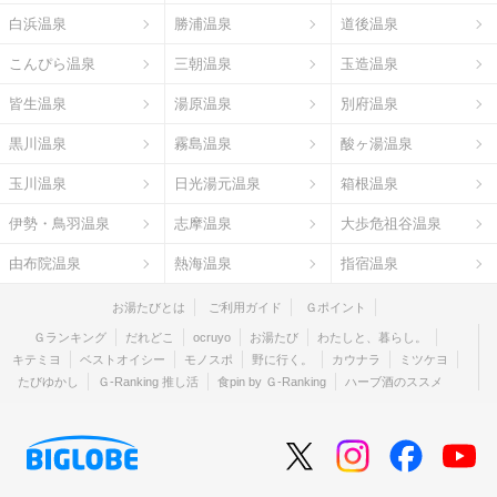
白浜温泉
勝浦温泉
道後温泉
こんぴら温泉
三朝温泉
玉造温泉
皆生温泉
湯原温泉
別府温泉
黒川温泉
霧島温泉
酸ヶ湯温泉
玉川温泉
日光湯元温泉
箱根温泉
伊勢・鳥羽温泉
志摩温泉
大歩危祖谷温泉
由布院温泉
熱海温泉
指宿温泉
お湯たびとは
ご利用ガイド
Ｇポイント
Ｇランキング
だれどこ
ocruyo
お湯たび
わたしと、暮らし。
キテミヨ
ベストオイシー
モノスポ
野に行く。
カウナラ
ミツケヨ
たびゆかし
Ｇ-Ranking 推し活
食pin by Ｇ-Ranking
ハーブ酒のススメ