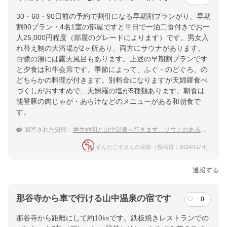
30・60・90日前の予約で割引になる早期割プランがり、早期
割90プラン・4名1室の部屋ですと平日で一泊二食付きでお一
人25,000円程度（部屋のグレードによります）です。男女入
れ替え制の大浴場が2ヶ所あり、両方にサウナがあります。
白鷺の湯には露天風呂もあります。上述の早期割プランです
と夕食は和牛会席です。季節によって、ふぐ・のどぐろ、の
どちらかの料理が付きます。別料金になりますが天婦羅食べ
づくしがおすすめで、天婦羅の塩が5種類あります。朝食は
能登豚の肉じゃが・あら汁などのメニューがある和朝食で
す。
回答された質問：
学生仲間と山中温泉へ行きます。サウナのある宿を教えてください。
ずんたこすさんの回答（投稿日：2024/11/ 4）
通報する
那谷寺から車で行ける山中温泉の宿です
0
那谷寺から距離にして約10㎞です。鉄板焼きレストランでの