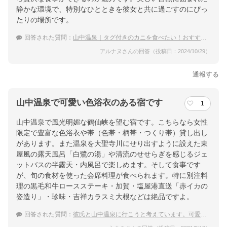
静かな環境で、特別なひとときを彼女と共に過ごすのにぴっ
ホテル詳細を詳しく見る
たりの場所です。
回答された質問：
山中温泉｜タグ付きのカニを食べたい！おすすめの宿は？
アルナヌさんの回答（投稿日：2024/10/29）
通報する
山中温泉で可愛い色浴衣のある宿です
1
山中温泉で風光明媚な鶴仙峡を望む宿です。こちらなら女性
限定で豊富な色浴衣や帯（色帯・柄帯・つくり帯）貸し出し
があります。また温泉を大聖寺川にせり出すように設えた東
屋風の露天風呂「白鷺の湯」や清流のせせらぎを感じるジェ
ットバスの半露天・内風呂で楽しめます。そして食事です
が、旬の食材を使った会席料理が食べられます。特に別注料
理の黒毛和牛ロースステーキ・加賀・塩屋港直送「赤イカの
姿造り」・珍味・吉祥カラスミ大根などは絶品ですよ。
回答された質問：
彼氏と山中温泉に行こうと考えています。可愛い色浴衣のある宿を教えて下さい。