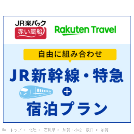
トップ
北陸
石川県
加賀・小松・辰口
加賀