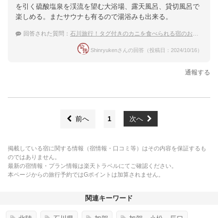
を引く硫酸塩泉を渓流を望む大浴場、露天風呂、貸切風呂で
楽しめる。またサウナも有るので湯浴みも出来る。
回答された質問：
石川旅行！タグ付きのカニを食べられる宿のおすすめは？
Shinryukenさんの回答（投稿日：2024/10/16）
通報する
前へ
1
次へ
掲載している宿に関する情報（宿情報・口コミ等）はその内容を保証するも
のではありません。
最新の宿情報・プラン情報は楽天トラベルにてご確認ください。
本ページからの旅行予約ではGポイントは加算されません。
関連キーワード