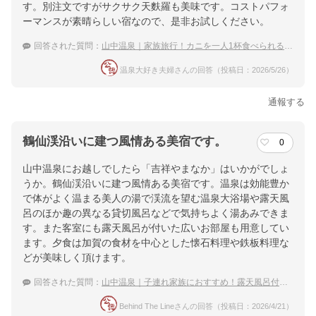
す。別注文ですがサクサク天麩羅も美味です。コストパフォ
ーマンスが素晴らしい宿なので、是非お試しください。
回答された質問：
山中温泉｜家族旅行！カニを一人1杯食べられる宿のおすすめは？
温泉大好き夫婦さんの回答（投稿日：2026/5/26）
通報する
鶴仙渓沿いに建つ風情ある美宿です。
0
山中温泉にお越しでしたら「吉祥やまなか」はいかがでしょ
うか。鶴仙渓沿いに建つ風情ある美宿です。温泉は効能豊か
で体がよく温まる美人の湯で渓流を望む温泉大浴場や露天風
呂のほか趣の異なる貸切風呂などで気持ちよく湯あみできま
す。また客室にも露天風呂が付いた広いお部屋も用意してい
ます。夕食は加賀の食材を中心とした懐石料理や鉄板料理な
どが美味しく頂けます。
回答された質問：
山中温泉｜子連れ家族におすすめ！露天風呂付き客室がある宿は？
Behind The Lineさんの回答（投稿日：2026/4/21）