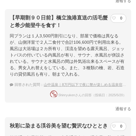
通報する
【早期割９０日前】橋立漁港直送の活毛蟹
0
と希少能登牛を食す！
同プランは１人3,500円割引になり、部屋で価格は異なる
が、山側洋室で２人二食付で合計106,600円で利用出来る。
風呂は大浴場は２カ所有り、渓流を望める露天風呂、ジェッ
トバスの付いている内風呂が有り、サウナ、水風呂が併設さ
れている。サウナと水風呂の間は外気浴出来るスペースが有
る。男女入れ替えをしている。また、３種類の檜、岩、石造
りの貸切風呂も有り。朝まで入れる。
回答された質問：
山中温泉｜8万円以下で夜に蟹が楽しめる温泉宿のおすすめは？
Shinryukenさんの回答（投稿日：2025/5/20）
通報する
秋彩に染まる渓谷美を望む贅沢なひととき
0