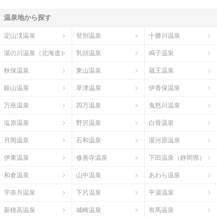
温泉地から探す
定山渓温泉
登別温泉
十勝川温泉
湯の川温泉（北海道）
乳頭温泉
鳴子温泉
秋保温泉
東山温泉
蔵王温泉
銀山温泉
草津温泉
伊香保温泉
万座温泉
四万温泉
鬼怒川温泉
塩原温泉
野沢温泉
白骨温泉
月岡温泉
石和温泉
湯河原温泉
伊東温泉
修善寺温泉
下田温泉（静岡県）
和倉温泉
山中温泉
あわら温泉
宇奈月温泉
下呂温泉
平湯温泉
新穂高温泉
城崎温泉
有馬温泉