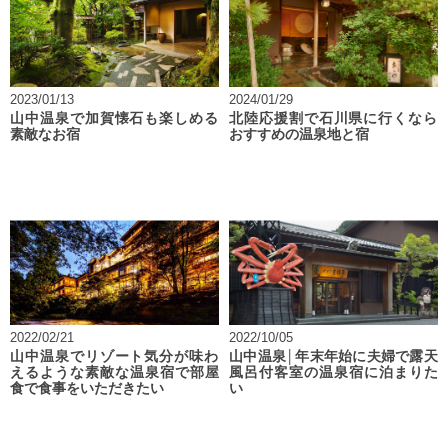
2023/01/13
2024/01/29
山中温泉で加賀懐石も楽しめる
北陸応援割で石川県に行くなら
素敵なお宿
おすすめの温泉地と宿
2022/02/21
2022/10/05
山中温泉でリゾート気分が味わ
山中温泉│年末年始に夫婦で露天
えるような素敵な温泉宿で部屋
風呂付客室の温泉宿に泊まりた
食で食事をいただきたい
い