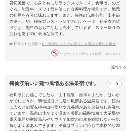
貸切風呂で、心身ともにリラックスできます。食事は、のど
ぐろ、能登牛、ズワイ蟹を使った会席料理が堪能でき、地元
の味覚を存分に味わえます。また、毎晩の伝統芸能「山中節
の夕べ」や、鉄板焼レストランでのパンケーキ、色浴衣の貸
出など、無料のおもてなしも充実しています。スキー帰りの
疲れを癒すのに最適な宿です。
回答された質問：
山中温泉にスキーの帰りに大浴場で疲れを癒せるような宿はありますか？
たけやんさんの回答（投稿日：2025/4/24）
通報する
鶴仙渓沿いに建つ風情ある温泉宿です。
0
石川県にお越しでしたら「山中温泉 吉祥やまなか」はいか
がでしょうか。鶴仙渓沿いに建つ風情ある温泉宿です。館内
に入ると加賀友禅や山中塗りや九谷焼があり加賀らしさ溢れ
ています。温泉は体がよく温まる美肌の硫酸塩泉で大浴場や
露天風呂や家族風呂やサウナで加賀の自然を満喫しながら気
持ちよく湯あみできます。夕食はプランに応じて本格的な加