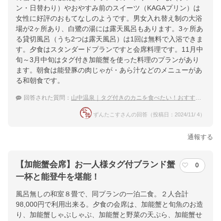
ン・日替わり）やおやすみ前のスイーツ（KAGAプリン）は
女性に好評のおもてなしのようです。男女入れ替え制の大浴
場が2ヶ所あり、白鷺の湯には露天風呂もあります。3ヶ所あ
る貸切風呂（うち2つは露天風呂）は1回は無料で入浴できま
す。夕食はスタンダードプランですと会席料理です。11月中
旬～3月中旬はタグ付き加能蟹を使った料理のプランがあり
ます。朝食は能登豚の肉じゃが・あら汁などのメニューがあ
る和朝食です。
回答された質問：
山中温泉｜タグ付きのカニを食べたい！おすすめの宿は？
ずんたこすさんの回答（投稿日：2024/11/ 4）
通報する
【加能蟹会席】お一人様タグ付ブランド蟹
0
一杯と能登牛を堪能！
風呂無しの和室８畳で、同プランの一泊二食。２人合計
98,000円で利用出来る。夕食の会席は、加能蟹と旬魚のお造
り、加能蟹しゃぶしゃぶ、加能蟹と野菜の天ぷら、加能蟹せ