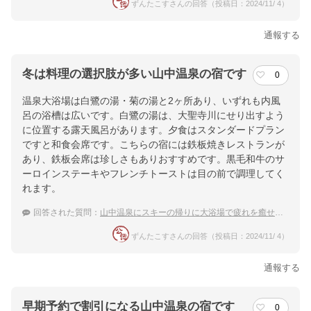
ずんたこすさんの回答（投稿日：2024/11/ 4）
通報する
冬は料理の選択肢が多い山中温泉の宿です
0
温泉大浴場は白鷺の湯・菊の湯と2ヶ所あり、いずれも内風
呂の浴槽は広いです。白鷺の湯は、大聖寺川にせり出すよう
に位置する露天風呂があります。夕食はスタンダードプラン
ですと和食会席です。こちらの宿には鉄板焼きレストランが
あり、鉄板会席は珍しさもありおすすめです。黒毛和牛のサ
ーロインステーキやフレンチトーストは目の前で調理してく
れます。
回答された質問：
山中温泉にスキーの帰りに大浴場で疲れを癒せるような宿はありますか？
ずんたこすさんの回答（投稿日：2024/11/ 4）
通報する
早期予約で割引になる山中温泉の宿です
0