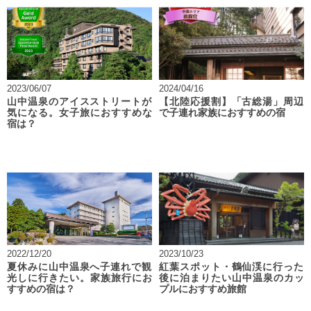
2023/06/07
2024/04/16
山中温泉のアイスストリートが
【北陸応援割】「古総湯」周辺
気になる。女子旅におすすめな
で子連れ家族におすすめの宿
宿は？
2022/12/20
2023/10/23
夏休みに山中温泉へ子連れで観
紅葉スポット・鶴仙渓に行った
光しに行きたい。家族旅行にお
後に泊まりたい山中温泉のカッ
すすめの宿は？
プルにおすすめ旅館