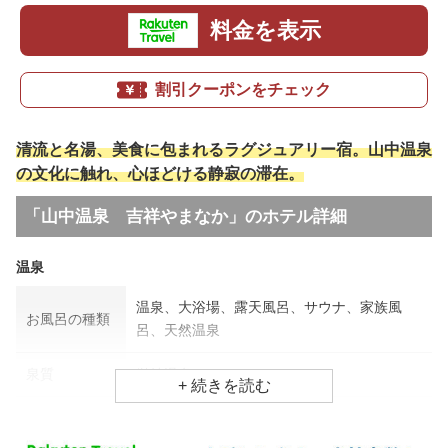
料金を表示
割引クーポンをチェック
清流と名湯、美食に包まれるラグジュアリー宿。山中温泉
の文化に触れ、心ほどける静寂の滞在。
「山中温泉 吉祥やまなか」のホテル詳細
温泉
温泉、大浴場、露天風呂、サウナ、家族風
お風呂の種類
呂、天然温泉
泉質
単純温泉
効能
関節痛、筋肉痛、神経痛