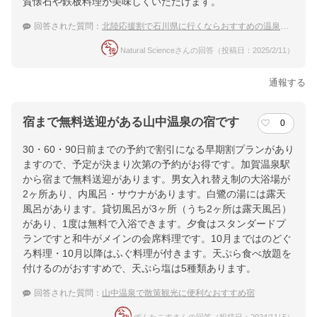
賀懐石や鉄板料理が美味しくいただけます。
回答された質問：
北陸応援割で石川県に行くならおすすめの温泉地と宿
Natural Scienceさんの回答（投稿日：2025/2/11）
通報する
宿まで無料送迎がある山中温泉の宿です
0
30・60・90日前までの予約で割引になる早期割プランがあり
ますので、予定が決まり次第の予約がお得です。加賀温泉駅
から宿まで無料送迎があります。男女入れ替え制の大浴場が
2ヶ所あり、内風呂・サウナがあります。白鷺の湯には露天
風呂があります。貸切風呂が3ヶ所（うち2ヶ所は露天風呂）
があり、1度は無料で入浴できます。夕食はスタンダードプ
ランですと和牛がメインの会席料理です。10月まではのどぐ
ろ料理・10月以降はふぐ料理が付きます。天ぷら食べ放題を
付けるのがおすすめで、天ぷら塩は5種類あります。
回答された質問：
山中温泉で散策観光に便利なおすすめ宿