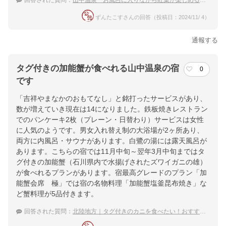
回答された質問：
山中温泉 お風呂に入りながら紅葉が楽しめる温泉宿のおすすめは？
ずんたこすさんの回答（投稿日：2024/11/ 4）
通報する
タグ付きの加能蟹が食べれる山中温泉の宿
0
です
「吉祥やまなかのおもてなし」と銘打ったサービスがあり、
数が増えていき現在は14になりました。鉄板焼きレストラン
でのパンケーキ2枚（プレーン・日替わり）サービスは女性
に人気のようです。男女入れ替え制の大浴場が2ヶ所あり、
両方に内風呂・サウナがあります。白鷺の湯には露天風呂が
あります。こちらの宿では11月中旬～翌年3月中旬まではタ
グ付きの加能蟹（石川県内で水揚げされたズワイガニの雄）
が食べれるプランがあります。宿最高グレードのプラン「加
能蟹会席 極」では宿の名物料理「加能蟹塩釜昆布焼き」な
ど蟹料理が5品付きます。
回答された質問：
北陸地方｜タグ付きのカニを食べたい！おすすめの宿は？