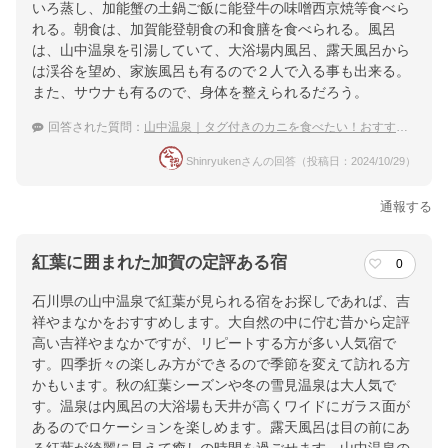
いろ蒸し、加能蟹の土鍋ご飯に能登牛の味噌󠄀西京焼等食べら
れる。朝食は、加賀能登朝食の和食膳を食べられる。風呂
は、山中温泉を引湯していて、大浴場内風呂、露天風呂から
は渓谷を望め、家族風呂も有るので２人で入る事も出来る。
また、サウナも有るので、身体を整えられるだろう。
回答された質問：
山中温泉｜タグ付きのカニを食べたい！おすすめの宿は？
Shinryukenさんの回答（投稿日：2024/10/29）
通報する
紅葉に囲まれた加賀の定評ある宿
0
石川県の山中温泉で紅葉が見られる宿をお探しであれば、吉
祥やまなかをおすすめします。大自然の中に佇む昔から定評
高い吉祥やまなかですが、リピートする方が多い人気宿で
す。四季折々の楽しみ方ができるので季節を変えて訪れる方
かもいます。秋の紅葉シーズンや冬の雪見温泉は大人気で
す。温泉は内風呂の大浴場も天井が高くワイドにガラス面が
あるのでロケーションを楽しめます。露天風呂は目の前にあ