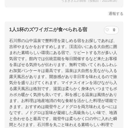
うまきさんの回答（投稿日：2021/8/18）
通報する
1人1杯のズワイガニが食べられる宿
0
石川県の山中温泉で蟹料理を楽しめる宿をお探しであれば、
吉祥やまなかをおすすめします。渓流沿いにある大自然に囲
まれた素晴らしい環境にある宿で、リピートする方が多い人
気宿です。館内では伝統芸能を毎日開催するなど来たお客様
を喜ばせる気持ちが伝わります。無料で焼いてくれるふわふ
わ加賀パンケーキは最高です。温泉は大自然を見ながら入る
露天風呂があります。開放感があり非日常を味わえるので旅
気分を盛り上げてくれます。マイナスイオンを浴びながら入
る露天風呂は格別です。湯質は柔らかく身体がいつまでもポ
カポカ暖かく気持ち良いです。和を感じる温泉は風情があり
ます。お料理は地産地消の旬な食材を活かした料理が堪能で
きます。おすすめは能登牛とノドグロを両方味わえるべには
なです。ノドグロは旨味が凝縮した高級魚らしい味で、地酒
と合わせると最高です。能登牛は柔らかく口の中に入れた瞬
間とろけます。石川県を丸ごと味わえる素晴らしい料理で